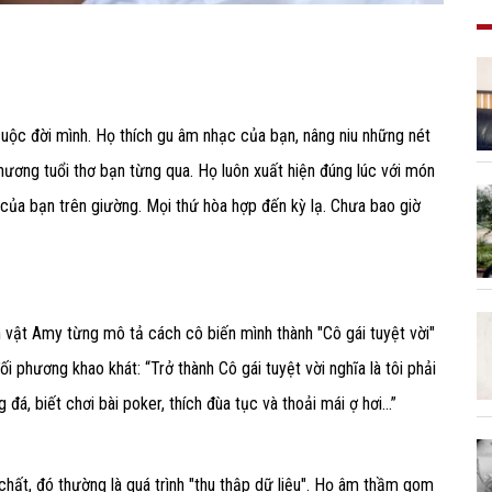
 cuộc đời mình. Họ thích gu âm nhạc của bạn, nâng niu những nét
hương tuổi thơ bạn từng qua. Họ luôn xuất hiện đúng lúc với món
của bạn trên giường. Mọi thứ hòa hợp đến kỳ lạ. Chưa bao giờ
n vật Amy từng mô tả cách cô biến mình thành "Cô gái tuyệt vời"
 phương khao khát: “Trở thành Cô gái tuyệt vời nghĩa là tôi phải
á, biết chơi bài poker, thích đùa tục và thoải mái ợ hơi...”
hất, đó thường là quá trình "thu thập dữ liệu". Họ âm thầm gom