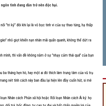
 ngôn tình đang dần trở nên độc hại.
i "tri kỷ" đôi khi lại là vỏ bọc tinh vi của sự thao túng, hạ thấp
gào" nhỏ giọt khiến nạn nhân mãi quẩn quanh, không thể dứt ra
nh mình, thì vấn đề không nằm ở sự "nhạy cảm thái quá" của bạn
u ba tháng hẹn hò, hay một ai đó thích làm trung tâm của vũ trụ
mang nét tính cách này ban đầu lại hiện lên đầy cuốn hút, si mê
 loạn Nhân cách Phản xã hội hoặc Rối loạn Nhân cách Ái kỷ: họ
úng, dối trá, bốc đồng, tự cao tự đại và bất chấp quyền lợi của