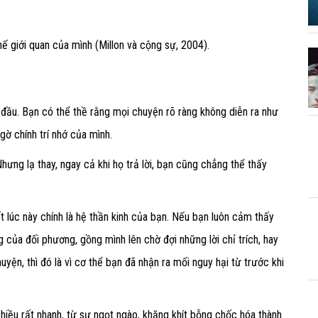
hế giới quan của mình (Millon và cộng sự, 2004).
g đầu. Bạn có thể thề rằng mọi chuyện rõ ràng không diễn ra như
gờ chính trí nhớ của mình.
Nhưng lạ thay, ngay cả khi họ trả lời, bạn cũng chẳng thể thấy
t lúc này chính là hệ thần kinh của bạn. Nếu bạn luôn cảm thấy
 của đối phương, gồng mình lên chờ đợi những lời chỉ trích, hay
uyện, thì đó là vì cơ thể bạn đã nhận ra mối nguy hại từ trước khi
iều rất nhanh, từ sự ngọt ngào, khăng khít bỗng chốc hóa thành