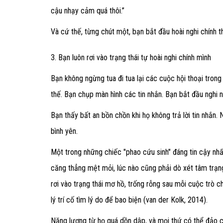
cậu nhạy cảm quá thôi.”
Và cứ thế, từng chút một, bạn bắt đầu hoài nghi chính t
3. Bạn luôn rơi vào trạng thái tự hoài nghi chính mình
Bạn không ngừng tua đi tua lại các cuộc hội thoại tron
thế. Bạn chụp màn hình các tin nhắn. Bạn bắt đầu nghi n
Bạn thấy bất an bồn chồn khi họ không trả lời tin nhắn. 
bình yên.
Một trong những chiếc "phao cứu sinh" đáng tin cậy nhấ
căng thẳng mệt mỏi, lúc nào cũng phải dò xét tâm trạng
rơi vào trạng thái mơ hồ, trống rỗng sau mỗi cuộc trò ch
lý trí cố tìm lý do để bao biện (van der Kolk, 2014).
Năng lượng từ họ quá dồn dập, và mọi thứ có thể đảo ch