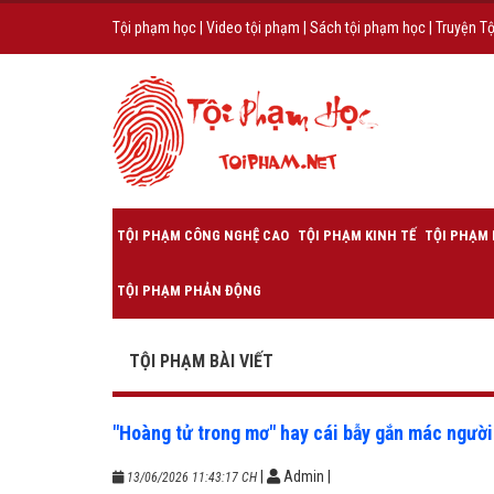
Tội phạm học
|
Video tội phạm
|
Sách tội phạm học
|
Truyện T
TỘI PHẠM CÔNG NGHỆ CAO
TỘI PHẠM KINH TẾ
TỘI PHẠM 
TỘI PHẠM PHẢN ĐỘNG
TỘI PHẠM BÀI VIẾT
"Hoàng tử trong mơ" hay cái bẫy gắn mác người
|
Admin
|
13/06/2026 11:43:17 CH