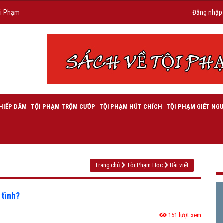
ội Phạm
Đăng nhập
HIẾP DÂM
TỘI PHẠM TRỘM CƯỚP
TỘI PHẠM HÚT CHÍCH
TỘI PHẠM GIẾT NGƯ
Trang chủ
Tội Phạm Học
Bài viết
 tình?
151 lượt xem