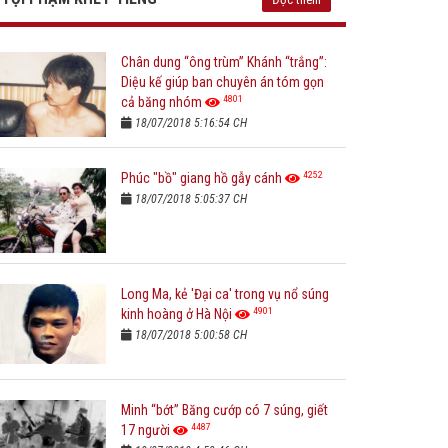
Chân dung “ông trùm” Khánh “trắng”:
Diệu kế giúp ban chuyên án tóm gọn
4801
cả băng nhóm
18/07/2018 5:16:54 CH
4252
Phúc "bồ" giang hồ gẫy cánh
18/07/2018 5:05:37 CH
Long Ma, kẻ 'Đại ca' trong vụ nổ súng
4901
kinh hoàng ở Hà Nội
18/07/2018 5:00:58 CH
Minh “bớt” Băng cướp có 7 súng, giết
4487
17 người