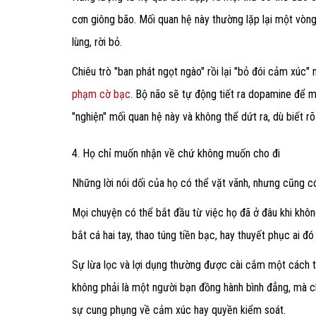
cơn giông bão. Mối quan hệ này thường lặp lại một vòng l
lùng, rời bỏ.
Chiêu trò "ban phát ngọt ngào" rồi lại "bỏ đói cảm xúc"
phạm cờ bạc
. Bộ não sẽ tự động tiết ra dopamine để m
"nghiện" mối quan hệ này và không thể dứt ra, dù biết 
4. Họ chỉ muốn nhận về chứ không muốn cho đi
Những lời nói dối của họ có thể vặt vãnh, nhưng cũng có
Mọi chuyện có thể bắt đầu từ việc họ đã ở đâu khi không
bắt cá hai tay, thao túng tiền bạc, hay thuyết phục ai 
Sự lừa lọc và lợi dụng thường được cài cắm một cách t
không phải là một người bạn đồng hành bình đẳng, mà ch
sự cung phụng về cảm xúc hay quyền kiểm soát.