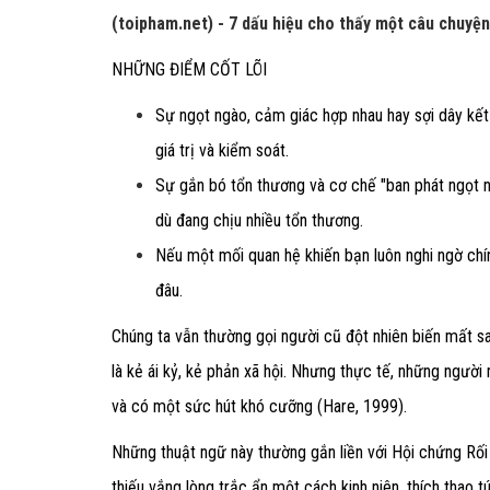
(toipham.net) - 7 dấu hiệu cho thấy một câu chuyện
NHỮNG ĐIỂM CỐT LÕI
Sự ngọt ngào, cảm giác hợp nhau hay sợi dây kết nố
giá trị và kiểm soát.
Sự gắn bó tổn thương và cơ chế "ban phát ngọt n
dù đang chịu nhiều tổn thương.
Nếu một mối quan hệ khiến bạn luôn nghi ngờ chí
đâu.
Chúng ta vẫn thường gọi người cũ đột nhiên biến mất sa
là kẻ ái kỷ, kẻ phản xã hội. Nhưng thực tế, những người 
và có một sức hút khó cưỡng (Hare, 1999).
Những thuật ngữ này thường gắn liền với Hội chứng Rối
thiếu vắng lòng trắc ẩn một cách kinh niên, thích thao t