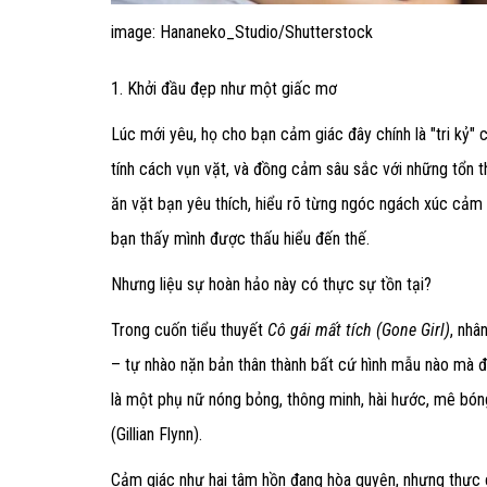
image: Hananeko_Studio/Shutterstock
1. Khởi đầu đẹp như một giấc mơ
Lúc mới yêu, họ cho bạn cảm giác đây chính là "tri kỷ"
tính cách vụn vặt, và đồng cảm sâu sắc với những tổn t
ăn vặt bạn yêu thích, hiểu rõ từng ngóc ngách xúc cảm 
bạn thấy mình được thấu hiểu đến thế.
Nhưng liệu sự hoàn hảo này có thực sự tồn tại?
Trong cuốn tiểu thuyết
Cô gái mất tích (Gone Girl)
, nhâ
– tự nhào nặn bản thân thành bất cứ hình mẫu nào mà đối
là một phụ nữ nóng bỏng, thông minh, hài hước, mê bóng đ
(Gillian Flynn).
Cảm giác như hai tâm hồn đang hòa quyện, nhưng thực c