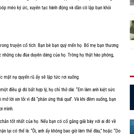
 bóp méo ký ức, xuyên tạc hành động và dần cô lập bạn khỏi
trong truyện cổ tích. Bạn bè bạn quý mến họ. Bố mẹ bạn thương
c những câu đùa duyên dáng của họ. Trông họ thật hào phóng,
c mặt nạ quyến rũ ấy sẽ lập tức rơi xuống.
một điều gì đó bất hợp lý, họ chỉ thở dài: “Em làm anh kiệt sức
ải mở lời xin lỗi vì đã “phản ứng thái quá”. Và khi đêm xuống, bạn
ơi mình.
 chắn tốt nhất của họ. Nếu bạn có cố gắng giãi bày với ai đó về
ận lại có thể là: “Ôi, anh ấy không bao giờ làm thế đâu,” hoặc “Do