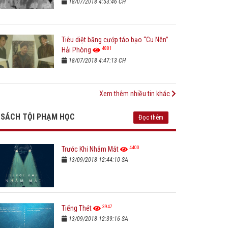
18/07/2018 4:53:46 CH
Tiêu diệt băng cướp táo bạo “Cu Nên”
4881
Hải Phòng
18/07/2018 4:47:13 CH
Xem thêm nhiều tin khác
SÁCH TỘI PHẠM HỌC
Đọc thêm
4400
Trước Khi Nhắm Mắt
13/09/2018 12:44:10 SA
3947
Tiếng Thét
13/09/2018 12:39:16 SA