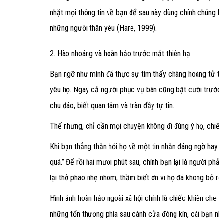
nhặt mọi thông tin về bạn để sau này dùng chính chúng
những người thân yêu (Hare, 1999).
2. Hào nhoáng và hoàn hảo trước mắt thiên hạ
Bạn ngỡ như mình đã thực sự tìm thấy chàng hoàng tử 
yêu họ. Ngay cả người phục vụ bàn cũng bật cười trướ
chu đáo, biết quan tâm và tràn đầy tự tin.
Thế nhưng, chỉ cần mọi chuyện không đi đúng ý họ, chiế
Khi bạn thẳng thắn hỏi họ về một tin nhắn đáng ngờ hay 
quá.” Để rồi hai mươi phút sau, chính bạn lại là người ph
lại thở phào nhẹ nhõm, thầm biết ơn vì họ đã không bỏ r
Hình ảnh hoàn hảo ngoài xã hội chính là chiếc khiên che
những tổn thương phía sau cánh cửa đóng kín, cái bạn nh