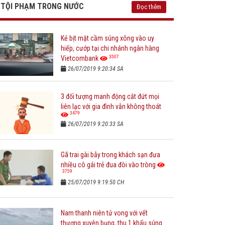
TỘI PHẠM TRONG NƯỚC
Đọc thêm
Kẻ bịt mặt cầm súng xông vào uy
hiếp, cướp tại chi nhánh ngân hàng
3507
Vietcombank
26/07/2019 9:20:34 SA
3 đối tượng manh động cắt đứt mọi
liên lạc với gia đình vẫn không thoát
3479
26/07/2019 9:20:33 SA
Gã trai gài bẫy trong khách sạn đưa
nhiều cô gái trẻ đua đòi vào tròng
3759
25/07/2019 9:19:50 CH
Nam thanh niên tử vong với vết
thương xuyên bụng, thu 1 khẩu súng