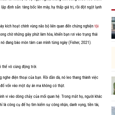
ặp định sẵn: tâng bốc lên mây, hạ thấp giá trị, rồi đột ngột lạnh
 này kích hoạt chính vùng não bộ liên quan đến chứng nghiện
tội
ong chờ những giây phút làm hòa, khiến bạn rơi vào trạng thái
rõ nó đang bào mòn tâm can mình từng ngày (Fisher, 2021).
 thể vô cùng động trời.
 nghe điện thoại của bạn. Rồi dần dà, nó leo thang thành việc
đó đổ vốn vào một dự án ma không có thật.
inh vi vào dòng chảy của mối quan hệ. Trong mắt họ, người khác
ỉ là công cụ để họ tìm kiếm sự công nhận, danh vọng, tiền tài,