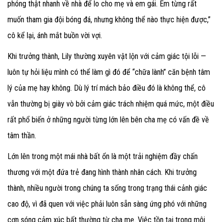
phóng thật nhanh về nhà để lo cho mẹ và em gái. Em từng rất
muốn tham gia đội bóng đá, nhưng không thể nào thực hiện được,”
cô kể lại, ánh mắt buồn vời vợi.
Khi trưởng thành, Lily thường xuyên vật lộn với cảm giác tội lỗi —
luôn tự hỏi liệu mình có thể làm gì đó để “chữa lành” căn bệnh tâm
lý của mẹ hay không. Dù lý trí mách bảo điều đó là không thể, cô
vẫn thường bị giày vò bởi cảm giác trách nhiệm quá mức, một điều
rất phổ biến ở những người từng lớn lên bên cha mẹ có vấn đề về
tâm thần.
Lớn lên trong một mái nhà bất ổn là một trải nghiệm đầy chấn
thương với một đứa trẻ đang hình thành nhân cách. Khi trưởng
thành, nhiều người trong chúng ta sống trong trạng thái cảnh giác
cao độ, vì đã quen với việc phải luôn sẵn sàng ứng phó với những
cơn sóng cảm xúc bất thường từ cha mẹ. Việc tồn tại trong môi