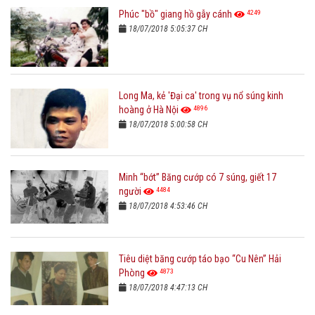
4249
Phúc "bồ" giang hồ gẫy cánh
18/07/2018 5:05:37 CH
Long Ma, kẻ 'Đại ca' trong vụ nổ súng kinh
4896
hoàng ở Hà Nội
18/07/2018 5:00:58 CH
Minh “bớt” Băng cướp có 7 súng, giết 17
4484
người
18/07/2018 4:53:46 CH
Tiêu diệt băng cướp táo bạo “Cu Nên” Hải
4873
Phòng
18/07/2018 4:47:13 CH