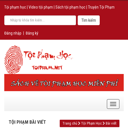
Tội phạm học
|
Video tội phạm
|
Sách tội phạm học
|
Truyện Tội Phạm
Đăng nhập
|
Đăng ký
TỘI PHẠM BÀI VIẾT
Trang chủ
Tội Phạm Học
Bài viết