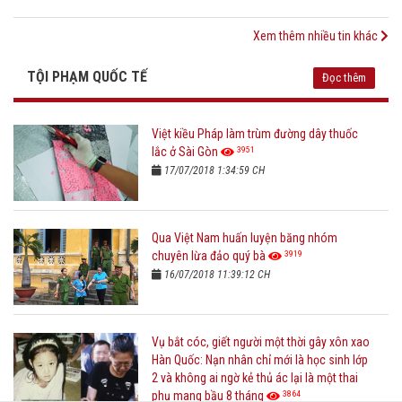
Xem thêm nhiều tin khác
TỘI PHẠM QUỐC TẾ
Đọc thêm
Việt kiều Pháp làm trùm đường dây thuốc
3951
lắc ở Sài Gòn
17/07/2018 1:34:59 CH
Qua Việt Nam huấn luyện băng nhóm
3919
chuyên lừa đảo quý bà
16/07/2018 11:39:12 CH
Vụ bắt cóc, giết người một thời gây xôn xao
Hàn Quốc: Nạn nhân chỉ mới là học sinh lớp
2 và không ai ngờ kẻ thủ ác lại là một thai
3864
phụ mang bầu 8 tháng