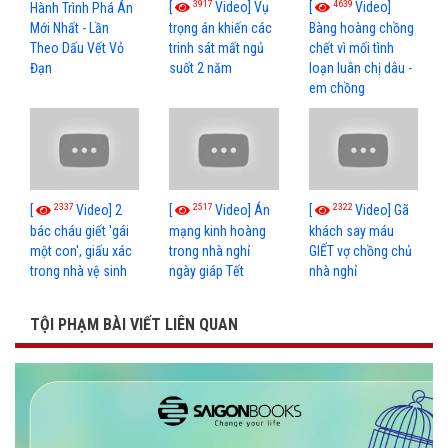
3917
4639
[
Video] Vụ
[
Video]
Hành Trình Phá Án
Mới Nhất - Lần
trọng án khiến các
Bàng hoàng chồng
Theo Dấu Vết Vỏ
trinh sát mất ngủ
chết vì mối tình
Đạn
suốt 2 năm
loạn luân chị dâu -
em chồng
2337
2517
2322
[
Video] 2
[
Video] Án
[
Video] Gã
bác cháu giết 'gái
mạng kinh hoàng
khách say máu
một con', giấu xác
trong nhà nghỉ
GIẾT vợ chồng chủ
trong nhà vệ sinh
ngày giáp Tết
nhà nghỉ
TỘI PHẠM BÀI VIẾT LIÊN QUAN