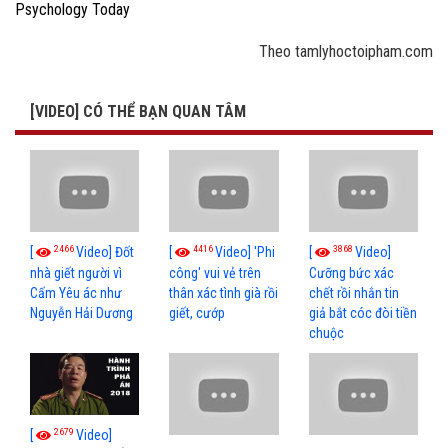
Psychology Today
Theo tamlyhoctoipham.com
[VIDEO] CÓ THỂ BẠN QUAN TÂM
2466
4416
3868
[
Video] Đốt
[
Video] 'Phi
[
Video]
nhà giết người vì
công' vui vẻ trên
Cưỡng bức xác
Cấm Yêu ác như
thân xác tình già rồi
chết rồi nhắn tin
Nguyễn Hải Dương
giết, cướp
giả bắt cóc đòi tiền
chuộc
2679
[
Video]