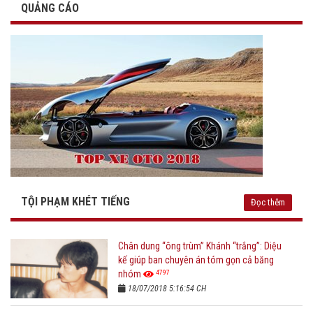
QUẢNG CÁO
TỘI PHẠM KHÉT TIẾNG
Đọc thêm
Chân dung “ông trùm” Khánh “trắng”: Diệu
kế giúp ban chuyên án tóm gọn cả băng
4797
nhóm
18/07/2018 5:16:54 CH