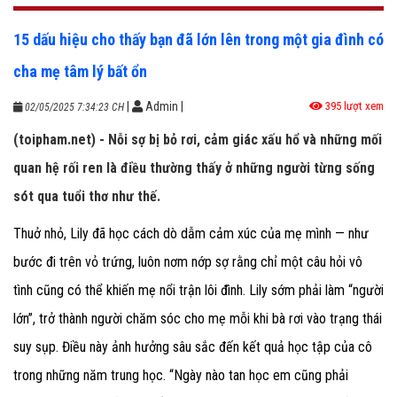
15 dấu hiệu cho thấy bạn đã lớn lên trong một gia đình có
cha mẹ tâm lý bất ổn
|
Admin
|
395 lượt xem
02/05/2025 7:34:23 CH
(toipham.net) - Nỗi sợ bị bỏ rơi, cảm giác xấu hổ và những mối
quan hệ rối ren là điều thường thấy ở những người từng sống
sót qua tuổi thơ như thế.
Thuở nhỏ, Lily đã học cách dò dẫm cảm xúc của mẹ mình — như
bước đi trên vỏ trứng, luôn nơm nớp sợ rằng chỉ một câu hỏi vô
tình cũng có thể khiến mẹ nổi trận lôi đình. Lily sớm phải làm “người
lớn”, trở thành người chăm sóc cho mẹ mỗi khi bà rơi vào trạng thái
suy sụp. Điều này ảnh hưởng sâu sắc đến kết quả học tập của cô
trong những năm trung học. “Ngày nào tan học em cũng phải