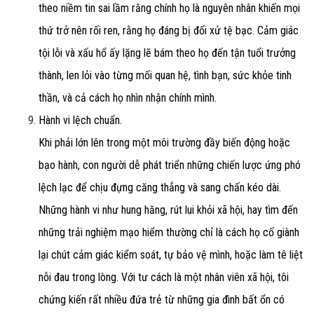
theo niềm tin sai lầm rằng chính họ là nguyên nhân khiến mọi
thứ trở nên rối ren, rằng họ đáng bị đối xử tệ bạc. Cảm giác
tội lỗi và xấu hổ ấy lặng lẽ bám theo họ đến tận tuổi trưởng
thành, len lỏi vào từng mối quan hệ, tình bạn, sức khỏe tinh
thần, và cả cách họ nhìn nhận chính mình.
Hành vi lệch chuẩn.
Khi phải lớn lên trong một môi trường đầy biến động hoặc
bạo hành, con người dễ phát triển những chiến lược ứng phó
lệch lạc để chịu đựng căng thẳng và sang chấn kéo dài.
Những hành vi như hung hăng, rút lui khỏi xã hội, hay tìm đến
những trải nghiệm mạo hiểm thường chỉ là cách họ cố giành
lại chút cảm giác kiểm soát, tự bảo vệ mình, hoặc làm tê liệt
nỗi đau trong lòng. Với tư cách là một nhân viên xã hội, tôi
chứng kiến rất nhiều đứa trẻ từ những gia đình bất ổn có