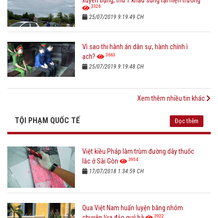
3326
25/07/2019 9:19:49 CH
Vì sao thi hành án dân sự, hành chính ì
3663
ạch?
25/07/2019 9:19:48 CH
Xem thêm nhiều tin khác
TỘI PHẠM QUỐC TẾ
Đọc thêm
Việt kiều Pháp làm trùm đường dây thuốc
3954
lắc ở Sài Gòn
17/07/2018 1:34:59 CH
Qua Việt Nam huấn luyện băng nhóm
3922
chuyên lừa đảo quý bà