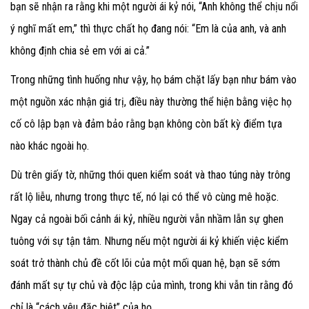
bạn sẽ nhận ra rằng khi một người ái kỷ nói, “Anh không thể chịu nổi
ý nghĩ mất em,” thì thực chất họ đang nói: “Em là của anh, và anh
không định chia sẻ em với ai cả.”
Trong những tình huống như vậy, họ bám chặt lấy bạn như bám vào
một nguồn xác nhận giá trị, điều này thường thể hiện bằng việc họ
cố cô lập bạn và đảm bảo rằng bạn không còn bất kỳ điểm tựa
nào khác ngoài họ.
Dù trên giấy tờ, những thói quen kiểm soát và thao túng này trông
rất lộ liễu, nhưng trong thực tế, nó lại có thể vô cùng mê hoặc.
Ngay cả ngoài bối cảnh ái kỷ, nhiều người vẫn nhầm lẫn sự ghen
tuông với sự tận tâm. Nhưng nếu một người ái kỷ khiến việc kiểm
soát trở thành chủ đề cốt lõi của một mối quan hệ, bạn sẽ sớm
đánh mất sự tự chủ và độc lập của mình, trong khi vẫn tin rằng đó
chỉ là “cách yêu đặc biệt” của họ.