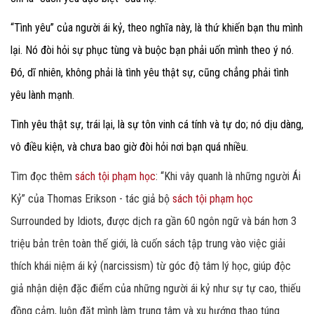
“Tình yêu” của người ái kỷ, theo nghĩa này, là thứ khiến bạn thu mình
lại. Nó đòi hỏi sự phục tùng và buộc bạn phải uốn mình theo ý nó.
Đó, dĩ nhiên, không phải là tình yêu thật sự, cũng chẳng phải tình
yêu lành mạnh.
Tình yêu thật sự, trái lại, là sự tôn vinh cá tính và tự do; nó dịu dàng,
vô điều kiện, và chưa bao giờ đòi hỏi nơi bạn quá nhiều.
Tìm đọc thêm
sách tội phạm học
: “Khi vây quanh là những người Ái
Kỷ” của Thomas Erikson - tác giả bộ
sách tội phạm học
Surrounded by Idiots, được dịch ra gần 60 ngôn ngữ và bán hơn 3
triệu bản trên toàn thế giới, là cuốn sách tập trung vào việc giải
thích khái niệm ái kỷ (narcissism) từ góc độ tâm lý học, giúp độc
giả nhận diện đặc điểm của những người ái kỷ như sự tự cao, thiếu
đồng cảm, luôn đặt mình làm trung tâm và xu hướng thao túng