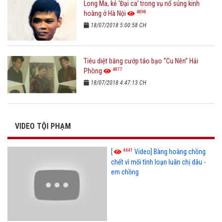
Long Ma, kẻ 'Đại ca' trong vụ nổ súng kinh
4898
hoàng ở Hà Nội
18/07/2018 5:00:58 CH
Tiêu diệt băng cướp táo bạo “Cu Nên” Hải
4877
Phòng
18/07/2018 4:47:13 CH
VIDEO TỘI PHẠM
4641
[
Video] Bàng hoàng chồng
chết vì mối tình loạn luân chị dâu -
em chồng