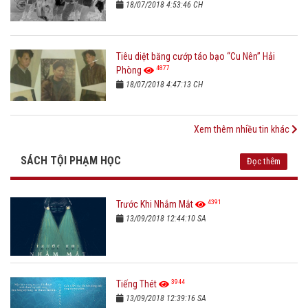
18/07/2018 4:53:46 CH
Tiêu diệt băng cướp táo bạo “Cu Nên” Hải
4877
Phòng
18/07/2018 4:47:13 CH
Xem thêm nhiều tin khác
SÁCH TỘI PHẠM HỌC
Đọc thêm
4391
Trước Khi Nhắm Mắt
13/09/2018 12:44:10 SA
3944
Tiếng Thét
13/09/2018 12:39:16 SA