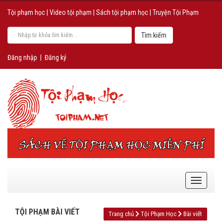
Tội phạm học
|
Video tội phạm
|
Sách tội phạm học
|
Truyện Tội Phạm
Đăng nhập
|
Đăng ký
TỘI PHẠM BÀI VIẾT
Trang chủ
Tội Phạm Học
Bài viết