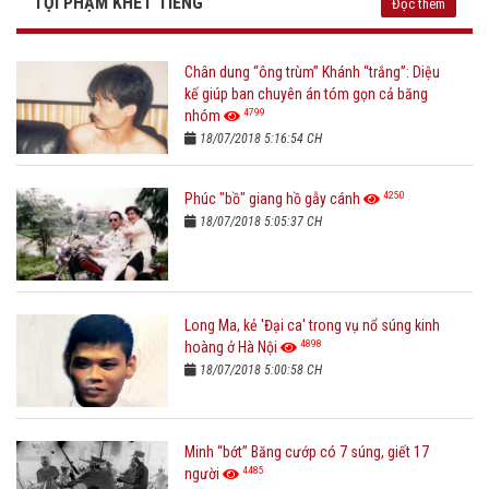
TỘI PHẠM KHÉT TIẾNG
Đọc thêm
Chân dung “ông trùm” Khánh “trắng”: Diệu
kế giúp ban chuyên án tóm gọn cả băng
4799
nhóm
18/07/2018 5:16:54 CH
4250
Phúc "bồ" giang hồ gẫy cánh
18/07/2018 5:05:37 CH
Long Ma, kẻ 'Đại ca' trong vụ nổ súng kinh
4898
hoàng ở Hà Nội
18/07/2018 5:00:58 CH
Minh “bớt” Băng cướp có 7 súng, giết 17
4485
người