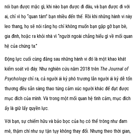
nói bạn được mặc gì, khi nào bạn được đi đâu, và bạn được đi với
ai, chỉ vì họ “quan tâm” bạn nhiều đến thế. Rồi khi những hành vi này
leo thang, họ sẽ nói rằng họ chỉ không muốn bạn gặp gỡ bạn bè,
gia đình, hoặc ra khỏi nhà vì “người ngoài chẳng hiểu gì về mối quan
hệ của chúng ta.”
Động lực cuối cùng đằng sau những hành vi đó là một khao khát
kiểm soát vô đáy. Như nghiên cứu năm 2018 trên
The Journal of
Psychology
chỉ ra, cả người ái kỷ phô trương lẫn người ái kỷ dễ tổn
thương đều sẵn sàng thao túng cảm xúc người khác để đạt được
mục đích của mình. Và trong một mối quan hệ tình cảm, mục đích
ấy là giữ lấy quyền lực.
Với bạn, sự chiếm hữu và bảo bọc của họ có thể trông như đam
mê, thậm chí như sự tận tụy không thay đổi. Nhưng theo thời gian,