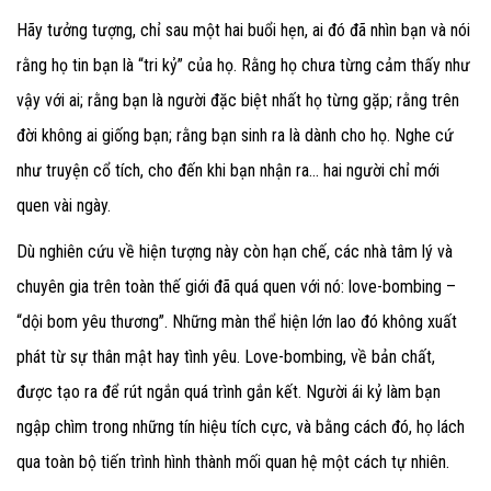
Hãy tưởng tượng, chỉ sau một hai buổi hẹn, ai đó đã nhìn bạn và nói
rằng họ tin bạn là “tri kỷ” của họ. Rằng họ chưa từng cảm thấy như
vậy với ai; rằng bạn là người đặc biệt nhất họ từng gặp; rằng trên
đời không ai giống bạn; rằng bạn sinh ra là dành cho họ. Nghe cứ
như truyện cổ tích, cho đến khi bạn nhận ra… hai người chỉ mới
quen vài ngày.
Dù nghiên cứu về hiện tượng này còn hạn chế, các nhà tâm lý và
chuyên gia trên toàn thế giới đã quá quen với nó: love-bombing
–
“dội bom yêu thương”. Những màn thể hiện lớn lao đó không xuất
phát từ sự thân mật hay tình yêu. Love-bombing, về bản chất,
được tạo ra để rút ngắn quá trình gắn kết. Người ái kỷ làm bạn
ngập chìm trong những tín hiệu tích cực, và bằng cách đó, họ lách
qua toàn bộ tiến trình hình thành mối quan hệ một cách tự nhiên.