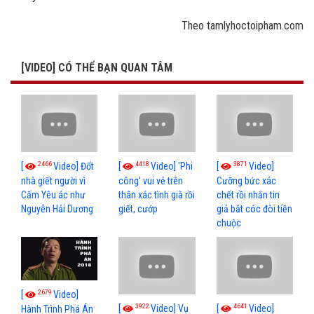
Theo tamlyhoctoipham.com
[VIDEO] CÓ THỂ BẠN QUAN TÂM
2466
4418
3871
[
Video] Đốt
[
Video] 'Phi
[
Video]
nhà giết người vì
công' vui vẻ trên
Cưỡng bức xác
Cấm Yêu ác như
thân xác tình già rồi
chết rồi nhắn tin
Nguyễn Hải Dương
giết, cướp
giả bắt cóc đòi tiền
chuộc
2679
[
Video]
3922
4641
[
Video] Vụ
[
Video]
Hành Trình Phá Án