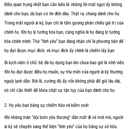
Điều quan trọng nhất bạn cần hiểu là: những lời mật ngọt ấy không
dành cho bạn
, dù bạn có tin đến đâu. Thật ra, chúng dành cho họ
.
Trong mắt người ái kỷ, bạn chỉ là tấm gương phản chiếu giá trị của
chính họ. Khi họ lý tưởng hóa bạn, cũng nghĩa là họ đang lý tưởng
hóa chính mình. Thứ “tình yêu” bạn đang nhận chỉ là phương tiện để
họ đạt được mục đích, và mục đích ấy chính là chiếm lấy bạn
.
Bi kịch nằm ở chỗ: bệ đá họ dựng bạn lên chưa bao giờ là vĩnh viễn.
Khi họ đạt được điều họ muốn, sự trìu mến của người ái kỷ thường
nguội lạnh dần. Bởi lẽ, cường độ ấy vốn không phải để giữ lâu dài,
nó chỉ cần thiết để khóa chặt sự tận tụy của bạn dành cho họ.
2. Họ yêu bạn bằng sự chiếm hữu và kiểm soát
Khi những màn “dội bom yêu thương” dần mất đi vẻ mới mẻ, người
ái kỷ sẽ chuyển sang thể hiện “tình yêu” của họ bằng sự sở hữu.