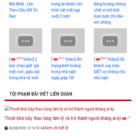
Mới Nhất - Lần
trọng án khiến các
Bàng hoàng chồng
Theo Dấu Vết Vỏ
trinh sát mất ngủ
chết vì mối tình
Đạn
suốt 2 năm
loạn luân chị dâu -
em chồng
2337
2517
2323
[
Video] 2
[
Video] Án
[
Video] Gã
bác cháu giết 'gái
mạng kinh hoàng
khách say máu
một con', giấu xác
trong nhà nghỉ
GIẾT vợ chồng chủ
trong nhà vệ sinh
ngày giáp Tết
nhà nghỉ
TỘI PHẠM BÀI VIẾT LIÊN QUAN
Thoát khỏi bẫy thao túng tâm lý và trở thành người kháng ái kỷ
17
Xem chi tiết
06/08/2026 12:16:55 SA