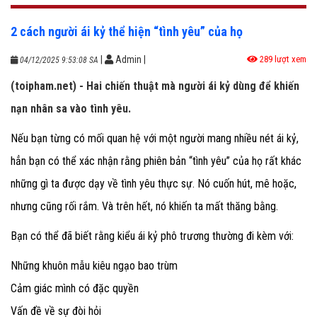
2 cách người ái kỷ thể hiện “tình yêu” của họ
|
Admin
|
289 lượt xem
04/12/2025 9:53:08 SA
(toipham.net) - Hai chiến thuật mà người ái kỷ dùng để khiến
nạn nhân sa vào tình yêu.
Nếu bạn từng có mối quan hệ với một người mang nhiều nét ái kỷ,
hẳn bạn có thể xác nhận rằng phiên bản “tình yêu” của họ rất khác
những gì ta được dạy về tình yêu thực sự. Nó cuốn hút, mê hoặc,
nhưng cũng rối rắm. Và trên hết, nó khiến ta mất thăng bằng.
Bạn có thể đã biết rằng kiểu ái kỷ phô trương thường đi kèm với:
Những khuôn mẫu kiêu ngạo bao trùm
Cảm giác mình có đặc quyền
Vấn đề về sự đòi hỏi