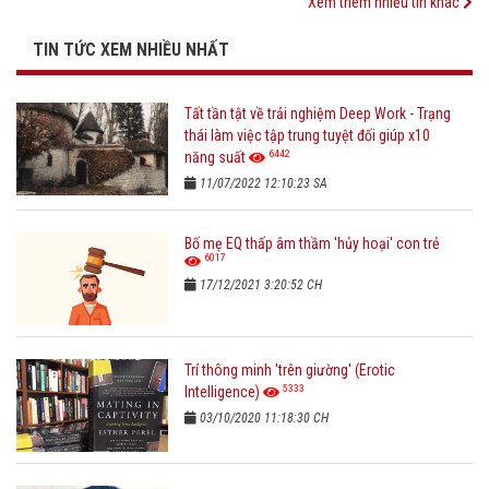
Xem thêm nhiều tin khác
TIN TỨC XEM NHIỀU NHẤT
Tất tần tật về trải nghiệm Deep Work - Trạng
thái làm việc tập trung tuyệt đối giúp x10
6442
năng suất
11/07/2022 12:10:23 SA
Bố mẹ EQ thấp âm thầm 'hủy hoại' con trẻ
6017
17/12/2021 3:20:52 CH
Trí thông minh 'trên giường' (Erotic
5333
Intelligence)
03/10/2020 11:18:30 CH