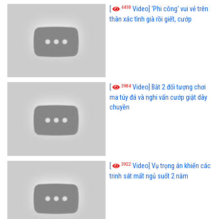
4418
[
Video] 'Phi công' vui vẻ trên
thân xác tình già rồi giết, cướp
3984
[
Video] Bắt 2 đối tượng chơi
ma túy đá và nghi vấn cướp giật dây
chuyền
3922
[
Video] Vụ trọng án khiến các
trinh sát mất ngủ suốt 2 năm