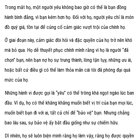
Trong mắt họ, một người yêu không bao giờ có thể là bạn đồng
hành bình đẳng, vì bạn kém hơn họ. Đối với họ, người yêu chỉ là món
đồ quý giá, tồn tại để củng cố cảm giác vượt trội của chính họ.
Ở giai đoạn này, cảm giác đòi hỏi và đặc quyền của họ trở nên khó
mà bỏ qua. Họ dễ thuyết phục chính mình rằng vì họ là người “đã
chọn” bạn, nên bạn nợ họ sự trung thành, lòng tận tụy, những ưu ái,
hoặc bất cứ điều gì có thể làm thỏa mãn cái tôi đã phóng đại quá
mức của họ.
Những hành vi được gọi là “yêu” có thể trông khá ngọt ngào lúc ban
đầu. Ví dụ, họ có thể khăng khăng muốn biết vị trí của bạn mọi lúc,
muốn biết bạn đi với ai, tất cả chỉ để “bảo vệ” bạn. Nhưng chẳng
bao lâu sau, sự bảo vệ ấy bắt đầu giống như sự chiếm hữu.
Dĩ nhiên, họ sẽ luôn biện minh rằng họ làm vậy, rằng họ được quyền