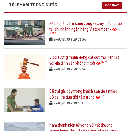
TỘI PHẠM TRONG NƯỚC
Đọc thêm
Kẻ bịt mặt cầm súng xông vào uy hiếp, cướp
tại chi nhánh ngân hàng Vietcombank
3505
26/07/2019 9:20:34 SA
3 đối tượng manh động cắt đứt mọi liên lạc
3476
với gia đình vẫn không thoát
26/07/2019 9:20:33 SA
Gã trai gài bẫy trong khách sạn đưa nhiều
3757
cô gái trẻ đua đòi vào tròng
25/07/2019 9:19:50 CH
Nam thanh niên tử vong với vết thương
xuyên bụng, thu 1 khẩu súng tại hiện trường