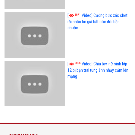
3871
[
Video] Cưỡng bức xác chết
rồi nhắn tin giả bắt cóc đòi tiền
chuộc
3825
[
Video] Chia tay, nữ sinh lớp
12 bị bạn trai tung ảnh nhạy cảm lên
mạng