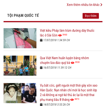
Xem thêm nhiều tin khác
TỘI PHẠM QUỐC TẾ
Đọc thêm
Việt kiều Pháp làm trùm đường dây thuốc
3963
lắc ở Sài Gòn
17/07/2018 1:34:59 CH
Qua Việt Nam huấn luyện băng nhóm
3930
chuyên lừa đảo quý bà
16/07/2018 11:39:12 CH
Vụ bắt cóc, giết người một thời gây xôn xao
Hàn Quốc: Nạn nhân chỉ mới là học sinh lớp
2 và không ai ngờ kẻ thủ ác lại là một thai
3873
phụ mang bầu 8 tháng
14/07/2018 3:53:26 CH