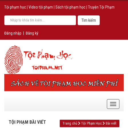
Tội phạm học
|
Video tội phạm
|
Sách tội phạm học
|
Truyện Tội Phạm
Đăng nhập
|
Đăng ký
TỘI PHẠM BÀI VIẾT
Trang chủ
Tội Phạm Học
Bài viết