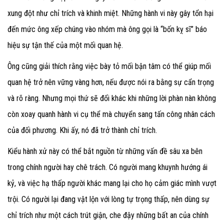
xung đột như chỉ trích và khinh miệt. Những hành vi này gây tổn hại
đến mức ông xếp chúng vào nhóm mà ông gọi là “bốn kỵ sĩ” báo
hiệu sự tận thế của một mối quan hệ.
Ông cũng giải thích rằng việc bày tỏ mối bận tâm có thể giúp mối
quan hệ trở nên vững vàng hơn, nếu được nói ra bằng sự cẩn trọng
và rõ ràng. Nhưng mọi thứ sẽ đổi khác khi những lời phàn nàn không
còn xoay quanh hành vi cụ thể mà chuyển sang tấn công nhân cách
của đối phương. Khi ấy, nó đã trở thành chỉ trích.
Kiểu hành xử này có thể bắt nguồn từ những vấn đề sâu xa bên
trong chính người hay chê trách. Có người mang khuynh hướng ái
kỷ, và việc hạ thấp người khác mang lại cho họ cảm giác mình vượt
trội. Có người lại đang vật lộn với lòng tự trọng thấp, nên dùng sự
chỉ trích như một cách trút giận, che đậy những bất an của chính