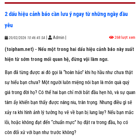
2 dấu hiệu cảnh báo cần lưu ý ngay từ những ngày đầu
yêu
|
Admin
|
268 lượt xem
20/02/2026 10:46:45 SA
(toipham.net) - Nếu một trong hai dấu hiệu cảnh báo này xuất
hiện từ sớm trong mối quan hệ, đừng vội làm ngơ.
Bạn đã từng được ai đó gọi là “hoàn hảo” khi họ hầu như chưa thật
sự hiểu bạn chưa? Một người luôn miệng nói bạn là món quà quý
giá trong đời họ? Có thể hai bạn chỉ mới bắt đầu hẹn hò, và sự quan
tâm ấy khiến bạn thấy được nâng niu, trân trọng. Nhưng điều gì sẽ
xảy ra khi hình ảnh lý tưởng họ vẽ về bạn bị lung lay? Nếu bạn mắc
lỗi, hoặc không đạt đến “chuẩn mực” họ đặt ra trong đầu, họ có
còn đối xử với bạn như trước không?