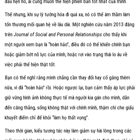
đầu hẹn hò, ai cũng muốn thể hiện phiên bản tốt nhất của mình.
Thế nhưng, khi sự lý tưởng hóa đi quá xa, nó có thể âm thầm làm
tổn thương mối quan hệ về lâu dài. Một nghiên cứu năm 2013 đăng
trên
Journal of Social and Personal Relationships
cho thấy khi
một người xem bạn là “hoàn hảo”, điều đó có thể khiến chính bạn
hoặc giảm bớt nỗ lực của mình, hoặc rơi vào trạng thái lo âu về
việc phải thể hiện thật tốt.
Bạn có thể nghĩ rằng mình chẳng cần thay đổi hay cố gắng thêm
nữa, vì đã “hoàn hảo” rồi. Hoặc ngược lại, bạn cảm thấy áp lực phải
giữ vững hình ảnh không thực tế mà người kia gán cho mình, dẫn
đến căng thẳng, sống không thật với chính mình, thậm chí che giấu
khuyết điểm chỉ để khỏi “làm họ thất vọng”.
Theo thời gian, kiểu tương tác này làm giảm sự hài lòng trong các