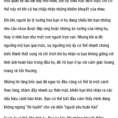
mối quan hệ lâu dài hay hôn nhân, bởi sự thân mật đích thực chỉ có
thể nảy nở khi cả hai chấp nhận những khiếm khuyết của nhau.
Đôi khi, người ấy lý tưởng hóa bạn vì họ đang chiếu lên bạn những
nhu cầu chưa được đáp ứng hoặc những ảo tưởng của riêng họ,
thay vì nhìn bạn như một con người trọn vẹn. Nhưng khi ai đó
ngưỡng mộ bạn quá mức, sự ngưỡng mộ ấy có thể nhanh chóng
biến thành thất vọng và chỉ trích khi họ nhận ra bạn không giống với
hình ảnh hoàn hảo trong đầu họ, để rồi bạn ở lại với cảm giác hoang
mang và tổn thương.
Những lời tâng bốc quá đà ngay từ đầu cũng có thể là một cách
thao túng, nhằm đẩy nhanh sự thân mật, khiến bạn khó nhận ra các
dấu hiệu cảnh báo khác. Bạn có thể bắt đầu cảm thấy mình đang
không ngừng “thi tuyển” cho vai diễn “người yêu hoàn hảo”.