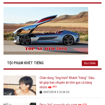
TỘI PHẠM KHÉT TIẾNG
Đọc thêm
Chân dung “ông trùm” Khánh “trắng”: Diệu
kế giúp ban chuyên án tóm gọn cả băng
4805
nhóm
18/07/2018 5:16:54 CH
4259