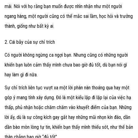
mái. Nói với họ rằng bạn muốn được nhìn nhận như một người
ngang hàng, một người cũng có thể mắc sai lầm, học hỏi và trưởng
thành, giống như bất kỳ ai.
2. Cái bẫy của sự chỉ trích
Có người không ngừng ca ngợi bạn. Nhưng cũng có những người
khiến bạn luôn cảm thấy mình chưa bao giờ đủ tốt, dù bạn nói gì
hay làm gì đi nữa.
Sự chỉ trích liên tục vượt xa một lời phàn nàn thoáng qua hay một
góp ý mang tính xây dựng. Đó là một kiểu lặp đi lặp lại của việc hạ
thấp, phủ nhận hoặc chăm chăm vào khuyết điểm của bạn. Những
lời ấy, dù là sự công kích gay gắt hay những mũi nhọn kín đáo, dần
dần bào mòn lòng tự tin, khiến bạn thấy mình thiếu sót, như thể bản
thân chẳng bao giờ “đủ tốt”.