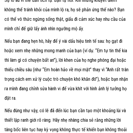
Sự lo âu vì thế dần tích tụ. Bạn tự hỏi: Khi những khuyết điểm
không thể tránh khỏi của mình lộ ra, họ sẽ phản ứng thế nào? Bạn
có thể vô thức ngừng sống thật, giấu đi cảm xúc hay nhu cầu của
mình chỉ để giữ lấy ánh nhìn ngưỡng mộ ấy.
Nếu bạn đang hẹn hò, hãy để ý vài dấu hiệu tinh tế sau: họ gạt đi
hoặc xem nhẹ những mong manh của bạn (ví dụ: “Em tự tin thế kia
thì làm gì có chuyện bất an”), lời khen của họ nghe phóng đại hoặc
thiếu chiều sâu (như “Em hoàn hảo về mọi mặt” thay vì “Anh rất trân
trọng cách em xử lý cuộc trò chuyện khó khăn đó”), hoặc bạn nhận
ra mình đang chỉnh sửa hành vi để vừa khít với hình ảnh lý tưởng họ
đặt ra.
Nếu đúng như vậy, có lẽ đã đến lúc bạn cần tạo một khoảng lùi và
thiết lập ranh giới rõ ràng. Hãy nhẹ nhàng chia sẻ rằng những lời
tâng bốc liên tục hay kỳ vọng không thực tế khiến bạn không thoải