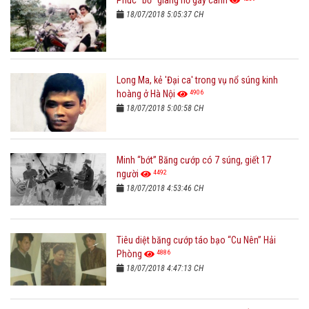
Phúc "bồ" giang hồ gẫy cánh
18/07/2018 5:05:37 CH
Long Ma, kẻ 'Đại ca' trong vụ nổ súng kinh
4906
hoàng ở Hà Nội
18/07/2018 5:00:58 CH
Minh “bớt” Băng cướp có 7 súng, giết 17
4492
người
18/07/2018 4:53:46 CH
Tiêu diệt băng cướp táo bạo “Cu Nên” Hải
4886
Phòng
18/07/2018 4:47:13 CH