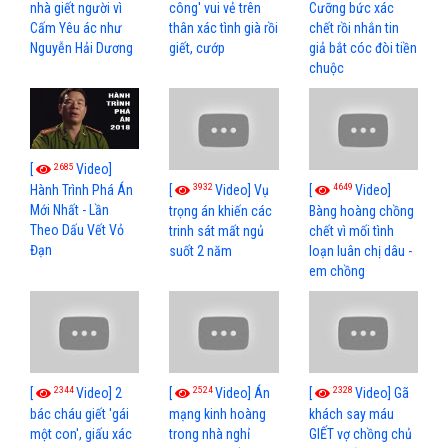
nhà giết người vì
công' vui vẻ trên
Cưỡng bức xác
Cấm Yêu ác như
thân xác tình già rồi
chết rồi nhắn tin
Nguyễn Hải Dương
giết, cướp
giả bắt cóc đòi tiền
chuộc
2685
[
Video]
3932
4649
[
Video] Vụ
[
Video]
Hành Trình Phá Án
Mới Nhất - Lần
trọng án khiến các
Bàng hoàng chồng
Theo Dấu Vết Vỏ
trinh sát mất ngủ
chết vì mối tình
Đạn
suốt 2 năm
loạn luân chị dâu -
em chồng
2344
2524
2328
[
Video] 2
[
Video] Án
[
Video] Gã
bác cháu giết 'gái
mạng kinh hoàng
khách say máu
một con', giấu xác
trong nhà nghỉ
GIẾT vợ chồng chủ