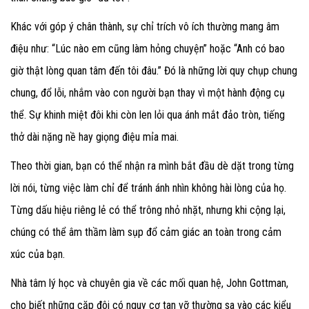
Khác với góp ý chân thành, sự chỉ trích vô ích thường mang âm
điệu như: “Lúc nào em cũng làm hỏng chuyện” hoặc “Anh có bao
giờ thật lòng quan tâm đến tôi đâu.” Đó là những lời quy chụp chung
chung, đổ lỗi, nhắm vào con người bạn thay vì một hành động cụ
thể. Sự khinh miệt đôi khi còn len lỏi qua ánh mắt đảo tròn, tiếng
thở dài nặng nề hay giọng điệu mỉa mai.
Theo thời gian, bạn có thể nhận ra mình bắt đầu dè dặt trong từng
lời nói, từng việc làm chỉ để tránh ánh nhìn không hài lòng của họ.
Từng dấu hiệu riêng lẻ có thể trông nhỏ nhặt, nhưng khi cộng lại,
chúng có thể âm thầm làm sụp đổ cảm giác an toàn trong cảm
xúc của bạn.
Nhà tâm lý học và chuyên gia về các mối quan hệ, John Gottman,
cho biết những cặp đôi có nguy cơ tan vỡ thường sa vào các kiểu