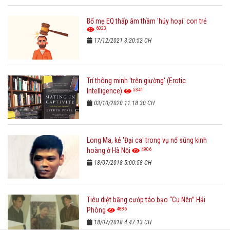
Bố mẹ EQ thấp âm thầm 'hủy hoại' con trẻ
6023
17/12/2021 3:20:52 CH
Trí thông minh 'trên giường' (Erotic
5341
Intelligence)
03/10/2020 11:18:30 CH
Long Ma, kẻ 'Đại ca' trong vụ nổ súng kinh
4906
hoàng ở Hà Nội
18/07/2018 5:00:58 CH
Tiêu diệt băng cướp táo bạo “Cu Nên” Hải
4886
Phòng
18/07/2018 4:47:13 CH