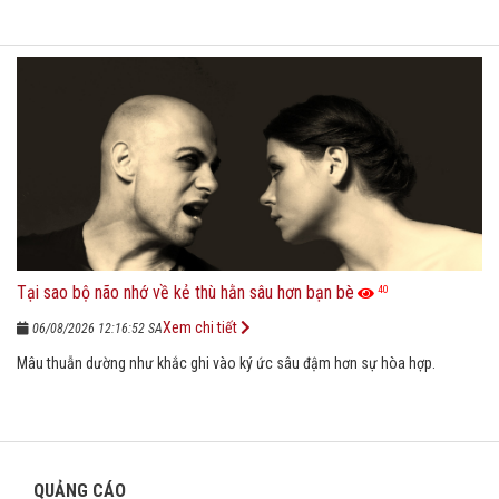
Tại sao bộ não nhớ về kẻ thù hằn sâu hơn bạn bè
40
Xem chi tiết
06/08/2026 12:16:52 SA
Mâu thuẫn dường như khắc ghi vào ký ức sâu đậm hơn sự hòa hợp.
QUẢNG CÁO