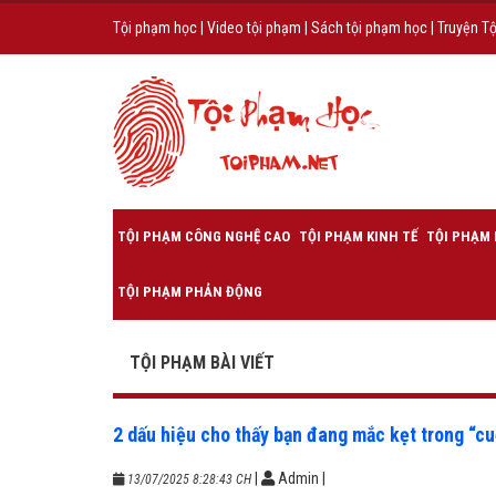
Tội phạm học
|
Video tội phạm
|
Sách tội phạm học
|
Truyện T
TỘI PHẠM CÔNG NGHỆ CAO
TỘI PHẠM KINH TẾ
TỘI PHẠM 
TỘI PHẠM PHẢN ĐỘNG
TỘI PHẠM BÀI VIẾT
2 dấu hiệu cho thấy bạn đang mắc kẹt trong “c
|
Admin
|
13/07/2025 8:28:43 CH