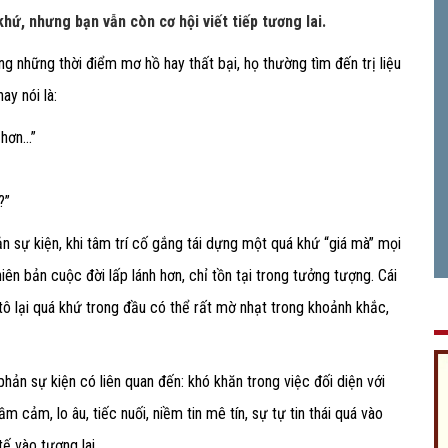
hứ, nhưng bạn vẫn còn cơ hội viết tiếp tương lai.
ng những thời điểm mơ hồ hay thất bại, họ thường tìm đến trị liệu
ay nói là:
ơn...”
?”
n sự kiện, khi tâm trí cố gắng tái dựng một quá khứ “giá mà” mọi
iên bản cuộc đời lấp lánh hơn, chỉ tồn tại trong tưởng tượng. Cái
 tô lại quá khứ trong đầu có thể rất mờ nhạt trong khoảnh khắc,
hản sự kiện có liên quan đến: khó khăn trong việc đối diện với
ầm cảm, lo âu, tiếc nuối, niềm tin mê tín, sự tự tin thái quá vào
ế vào tương lai.