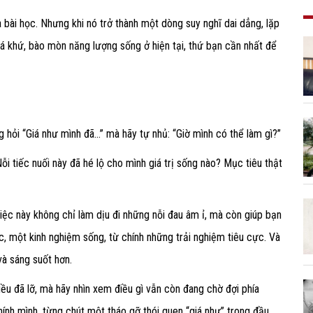
ra bài học. Nhưng khi nó trở thành một dòng suy nghĩ dai dẳng, lặp
uá khứ, bào mòn năng lượng sống ở hiện tại, thứ bạn cần nhất để
g hỏi “Giá như mình đã...” mà hãy tự nhủ: “Giờ mình có thể làm gì?”
Nỗi tiếc nuối này đã hé lộ cho mình giá trị sống nào? Mục tiêu thật
 Việc này không chỉ làm dịu đi những nỗi đau âm ỉ, mà còn giúp bạn
c, một kinh nghiệm sống, từ chính những trải nghiệm tiêu cực. Và
và sáng suốt hơn.
điều đã lỡ, mà hãy nhìn xem điều gì vẫn còn đang chờ đợi phía
ính mình, từng chút một tháo gỡ thói quen “giá như” trong đầu.