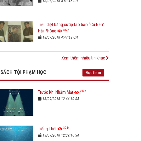
18/07/2018 4:53:46 CH
Tiêu diệt băng cướp táo bạo “Cu Nên”
4877
Hải Phòng
18/07/2018 4:47:13 CH
Xem thêm nhiều tin khác
SÁCH TỘI PHẠM HỌC
Đọc thêm
4394
Trước Khi Nhắm Mắt
13/09/2018 12:44:10 SA
3944
Tiếng Thét
13/09/2018 12:39:16 SA