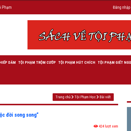
ội Phạm
Đăng nhập
HIẾP DÂM
TỘI PHẠM TRỘM CƯỚP
TỘI PHẠM HÚT CHÍCH
TỘI PHẠM GIẾT NGƯ
Trang chủ
Tội Phạm Học
Bài viết
uộc đời song song”
424 lượt xem