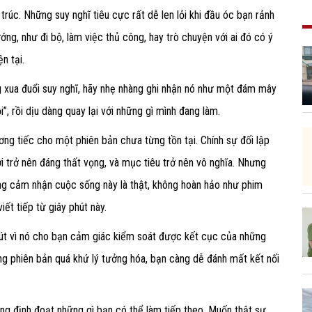
trúc.
Những suy nghĩ tiêu cực rất dễ len lỏi khi đầu óc bạn rảnh
ng, như đi bộ, làm việc thủ công, hay trò chuyện với ai đó có ý
n tại.
 xua đuổi suy nghĩ, hãy nhẹ nhàng ghi nhận nó như một đám mây
i”, rồi dịu dàng quay lại với những gì mình đang làm.
ng tiếc cho một phiên bản chưa từng tồn tại. Chính sự đối lập
i trở nên đáng thất vọng, và mục tiêu trở nên vô nghĩa. Nhưng
càng cảm nhận cuộc sống này là thật, không hoàn hảo như phim
ết tiếp từ giây phút này.
hút vì nó cho bạn cảm giác kiểm soát được kết cục của những
g phiên bản quá khứ lý tưởng hóa, bạn càng dễ đánh mất kết nối
g định đoạt những gì bạn có thể làm tiếp theo. Muốn thật sự