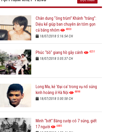
Chân dung “ông trùm” Khánh “trắng”:
Diệu kế giúp ban chuyên án tóm gọn
4800
cả băng nhóm
18/07/2018 5:16:54 CH
4251
Phúc "bồ" giang hồ gẫy cánh
18/07/2018 5:05:37 CH
Long Ma, kẻ 'Đại ca' trong vụ nổ súng
4898
kinh hoàng ở Hà Nội
18/07/2018 5:00:58 CH
Minh “bớt” Băng cướp có 7 súng, giết
4485
17 người