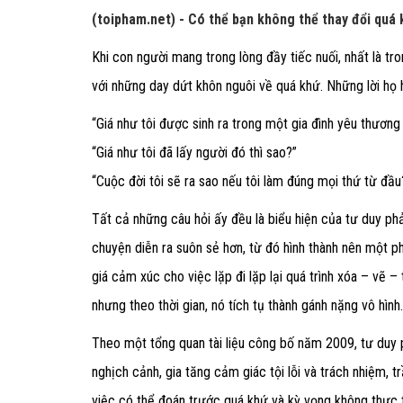
(toipham.net) - Có thể bạn không thể thay đổi quá k
Khi con người mang trong lòng đầy tiếc nuối, nhất là tro
với những day dứt khôn nguôi về quá khứ. Những lời họ h
“Giá như tôi được sinh ra trong một gia đình yêu thương h
“Giá như tôi đã lấy người đó thì sao?”
“Cuộc đời tôi sẽ ra sao nếu tôi làm đúng mọi thứ từ đầu
Tất cả những câu hỏi ấy đều là biểu hiện của tư duy phả
chuyện diễn ra suôn sẻ hơn, từ đó hình thành nên một ph
giá cảm xúc cho việc lặp đi lặp lại quá trình xóa – vẽ –
nhưng theo thời gian, nó tích tụ thành gánh nặng vô hình.
Theo một tổng quan tài liệu công bố năm 2009, tư duy p
nghịch cảnh, gia tăng cảm giác tội lỗi và trách nhiệm, tr
việc có thể đoán trước quá khứ và kỳ vọng không thực t