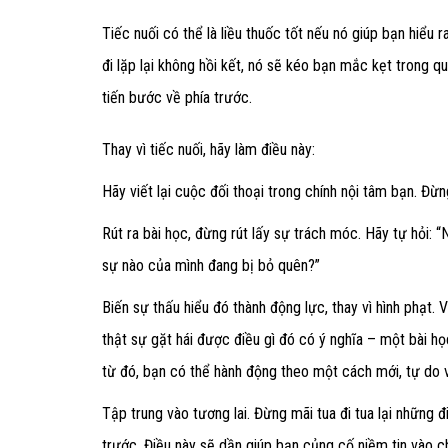
Tiếc nuối có thể là liều thuốc tốt nếu nó giúp bạn hiểu 
đi lặp lại không hồi kết, nó sẽ kéo bạn mắc kẹt trong q
tiến bước về phía trước.
Thay vì tiếc nuối, hãy làm điều này:
Hãy viết lại cuộc đối thoại trong chính nội tâm bạn. Đừn
Rút ra bài học, đừng rút lấy sự trách móc. Hãy tự hỏi: “
sự nào của mình đang bị bỏ quên?”
Biến sự thấu hiểu đó thành động lực, thay vì hình phạt.
thật sự gặt hái được điều gì đó có ý nghĩa – một bài họ
từ đó, bạn có thể hành động theo một cách mới, tự do 
Tập trung vào tương lai. Đừng mãi tua đi tua lại những 
trước. Điều này sẽ dần giúp bạn củng cố niềm tin vào ch