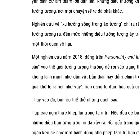
yên bình cứ âm thầm lớn dần lên. Nhưng điều thường kh
tưởng tượng, nơi mọi chuyện
lẽ ra
đã phải khác.
Nghiên cứu về “xu hướng sống trong ảo tưởng” chỉ ra r
tưởng tượng ra, đến mức những điều tưởng tượng ấy trở
một thói quen vô hại.
Một nghiên cứu năm 2018, đăng trên
Personality and I
sâu” vào thế giới tưởng tượng thường dễ rơi vào trạng t
không lành mạnh như dằn vặt bản thân hay đắm chìm tro
quá khứ lẽ ra nên như vậy”, bạn càng tô đậm hậu quả c
Thay vào đó, bạn có thể thử những cách sau:
Tập các nghi thức khép lại trong tâm trí.
Nếu đầu óc bạn
những điều bạn từng ước nó đã xảy ra. Rồi gấp trang gi
ngăn kéo sẽ như một hành động cho phép tâm trí bạn đư