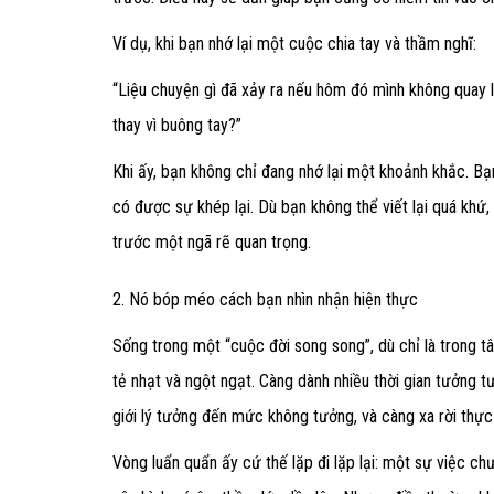
Ví dụ, khi bạn nhớ lại một cuộc chia tay và thầm nghĩ:
“Liệu chuyện gì đã xảy ra nếu hôm đó mình không quay 
thay vì buông tay?”
Khi ấy, bạn không chỉ đang nhớ lại một khoảnh khắc. B
có được sự khép lại.
Dù bạn không thể viết lại quá khứ,
trước một ngã rẽ quan trọng.
2. Nó bóp méo cách bạn nhìn nhận hiện thực
Sống trong một “cuộc đời song song”, dù chỉ là trong tâ
tẻ nhạt và ngột ngạt. Càng dành nhiều thời gian tưởng t
giới lý tưởng đến mức không tưởng, và càng xa rời thực 
Vòng luẩn quẩn ấy cứ thế lặp đi lặp lại: một sự việc chưa