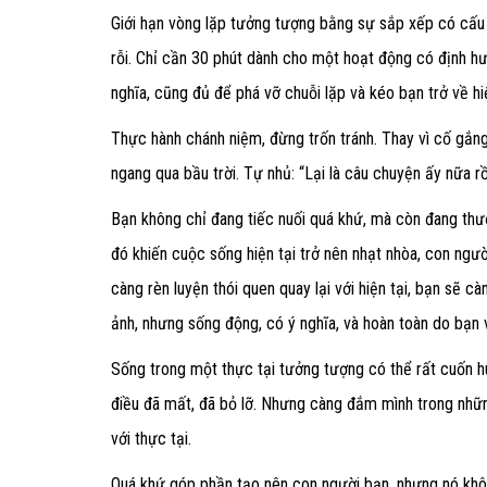
Giới hạn vòng lặp tưởng tượng bằng sự sắp xếp có cấu 
rỗi. Chỉ cần 30 phút dành cho một hoạt động có định hướ
nghĩa, cũng đủ để phá vỡ chuỗi lặp và kéo bạn trở về hiệ
Thực hành chánh niệm, đừng trốn tránh.
Thay vì cố gắng
ngang qua bầu trời. Tự nhủ: “Lại là câu chuyện ấy nữa rồ
Bạn không chỉ đang tiếc nuối quá khứ, mà còn đang thươ
đó khiến cuộc sống hiện tại trở nên nhạt nhòa, con ngườ
càng rèn luyện thói quen quay lại với hiện tại, bạn sẽ 
ảnh, nhưng sống động, có ý nghĩa, và hoàn toàn do bạn vi
Sống trong một thực tại tưởng tượng có thể rất cuốn 
điều đã mất, đã bỏ lỡ. Nhưng càng đắm mình trong nhữn
với thực tại.
Quá khứ góp phần tạo nên con người bạn, nhưng nó khôn