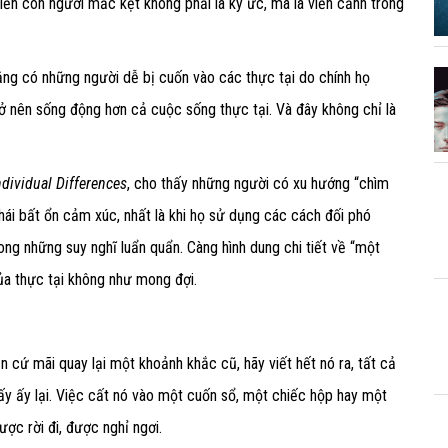
iến con người mắc kẹt không phải là ký ức, mà là viễn cảnh trong
ằng có những người dễ bị cuốn vào các thực tại do chính họ
 nên sống động hơn cả cuộc sống thực tại. Và đây không chỉ là
ndividual Differences
, cho thấy những người có xu hướng “chìm
hái bất ổn cảm xúc, nhất là khi họ sử dụng các cách đối phó
ng những suy nghĩ luẩn quẩn. Càng hình dung chi tiết về “một
ủa thực tại không như mong đợi.
 cứ mãi quay lại một khoảnh khắc cũ, hãy viết hết nó ra, tất cả
ấy ấy lại. Việc cất nó vào một cuốn sổ, một chiếc hộp hay một
ợc rời đi, được nghỉ ngơi.