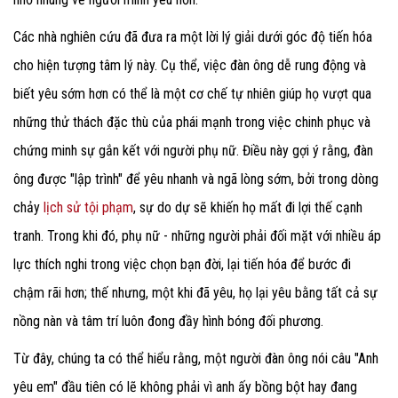
Các nhà nghiên cứu đã đưa ra một lời lý giải dưới góc độ tiến hóa
cho hiện tượng tâm lý này. Cụ thể, việc đàn ông dễ rung động và
biết yêu sớm hơn có thể là một cơ chế tự nhiên giúp họ vượt qua
những thử thách đặc thù của phái mạnh trong việc chinh phục và
chứng minh sự gắn kết với người phụ nữ. Điều này gợi ý rằng, đàn
ông được "lập trình" để yêu nhanh và ngã lòng sớm, bởi trong dòng
chảy
lịch sử tội phạm
, sự do dự sẽ khiến họ mất đi lợi thế cạnh
tranh. Trong khi đó, phụ nữ - những người phải đối mặt với nhiều áp
lực thích nghi trong việc chọn bạn đời, lại tiến hóa để bước đi
chậm rãi hơn; thế nhưng, một khi đã yêu, họ lại yêu bằng tất cả sự
nồng nàn và tâm trí luôn đong đầy hình bóng đối phương.
Từ đây, chúng ta có thể hiểu rằng, một người đàn ông nói câu "Anh
yêu em" đầu tiên có lẽ không phải vì anh ấy bồng bột hay đang