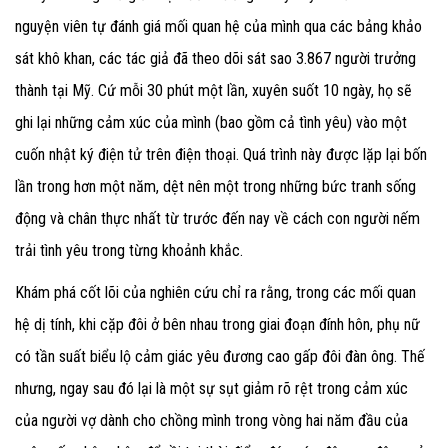
nguyện viên tự đánh giá mối quan hệ của mình qua các bảng khảo
sát khô khan, các tác giả đã theo dõi sát sao 3.867 người trưởng
thành tại Mỹ. Cứ mỗi 30 phút một lần, xuyên suốt 10 ngày, họ sẽ
ghi lại những cảm xúc của mình (bao gồm cả tình yêu) vào một
cuốn nhật ký điện tử trên điện thoại. Quá trình này được lặp lại bốn
lần trong hơn một năm, dệt nên một trong những bức tranh sống
động và chân thực nhất từ trước đến nay về cách con người nếm
trải tình yêu trong từng khoảnh khắc.
Khám phá cốt lõi của nghiên cứu chỉ ra rằng, trong các mối quan
hệ dị tính, khi cặp đôi ở bên nhau trong giai đoạn đính hôn, phụ nữ
có tần suất biểu lộ cảm giác yêu đương cao gấp đôi đàn ông. Thế
nhưng, ngay sau đó lại là một sự sụt giảm rõ rệt trong cảm xúc
của người vợ dành cho chồng mình trong vòng hai năm đầu của