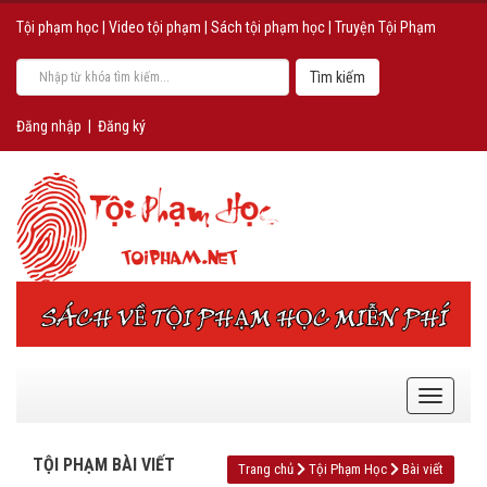
Tội phạm học
|
Video tội phạm
|
Sách tội phạm học
|
Truyện Tội Phạm
Đăng nhập
|
Đăng ký
TỘI PHẠM BÀI VIẾT
Trang chủ
Tội Phạm Học
Bài viết