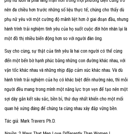
phụ nữ luôn là phái lãng mạn hơn trong mọi phương diện cũng trở
nên đa chiều hơn trước những số liệu thực tế; chúng cho thấy dù
phụ nữ yêu với một cường độ mãnh liệt hơn ở giai đoạn đầu, nhưng
hành trình trải nghiệm tình yêu của họ suốt cuộc đời hôn nhân lại là
một đồ thị nhiều biến động hơn so với người đàn ông.
Suy cho cùng, sự thật của tình yêu là hai con người có thể cùng
đến một bến bờ hạnh phúc bằng những con đường khác nhau, với
vận tốc khác nhau và những nhịp đập cảm xúc khác nhau. Và dù
hành trình trải nghiệm của họ có khác biệt đến nhường nào, thì mỗi
người đều mang trong mình một năng lực trọn vẹn để tạo nên một
sợi dây gắn kết sâu sắc, bền bỉ, thứ duy nhất khiến cho một mối
quan hệ xứng đáng để chúng ta cùng nhau xây đắp vững bền.
Tác giả: Mark Travers Ph.D.
Nguồn: 2 Ways That Men Love Differently Than Women |