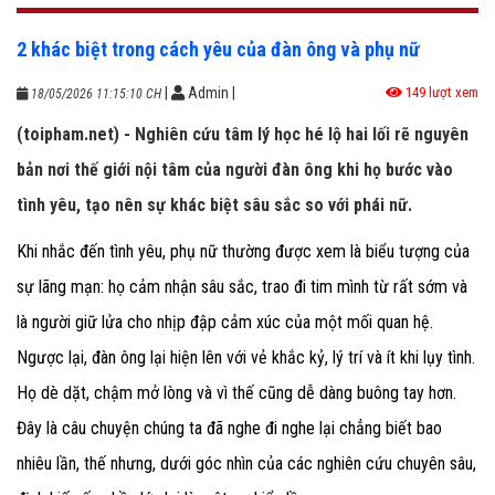
2 khác biệt trong cách yêu của đàn ông và phụ nữ
|
Admin
|
149 lượt xem
18/05/2026 11:15:10 CH
(toipham.net) - Nghiên cứu tâm lý học hé lộ hai lối rẽ nguyên
bản nơi thế giới nội tâm của người đàn ông khi họ bước vào
tình yêu, tạo nên sự khác biệt sâu sắc so với phái nữ.
Khi nhắc đến tình yêu, phụ nữ thường được xem là biểu tượng của
sự lãng mạn: họ cảm nhận sâu sắc, trao đi tim mình từ rất sớm và
là người giữ lửa cho nhịp đập cảm xúc của một mối quan hệ.
Ngược lại, đàn ông lại hiện lên với vẻ khắc kỷ, lý trí và ít khi lụy tình.
Họ dè dặt, chậm mở lòng và vì thế cũng dễ dàng buông tay hơn.
Đây là câu chuyện chúng ta đã nghe đi nghe lại chẳng biết bao
nhiêu lần, thế nhưng, dưới góc nhìn của các nghiên cứu chuyên sâu,