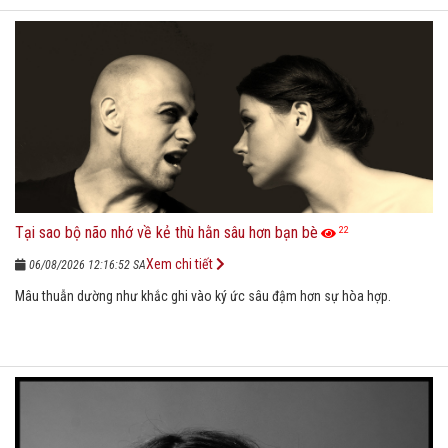
Tại sao bộ não nhớ về kẻ thù hằn sâu hơn bạn bè
22
Xem chi tiết
06/08/2026 12:16:52 SA
Mâu thuẫn dường như khắc ghi vào ký ức sâu đậm hơn sự hòa hợp.