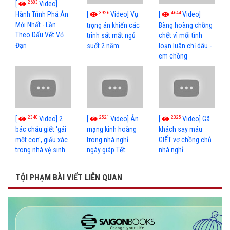
2683
[
Video]
3926
4644
[
Video] Vụ
[
Video]
Hành Trình Phá Án
Mới Nhất - Lần
trọng án khiến các
Bàng hoàng chồng
Theo Dấu Vết Vỏ
trinh sát mất ngủ
chết vì mối tình
Đạn
suốt 2 năm
loạn luân chị dâu -
em chồng
2340
2521
2325
[
Video] 2
[
Video] Án
[
Video] Gã
bác cháu giết 'gái
mạng kinh hoàng
khách say máu
một con', giấu xác
trong nhà nghỉ
GIẾT vợ chồng chủ
trong nhà vệ sinh
ngày giáp Tết
nhà nghỉ
TỘI PHẠM BÀI VIẾT LIÊN QUAN