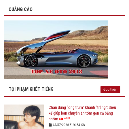
QUẢNG CÁO
TỘI PHẠM KHÉT TIẾNG
Đọc thêm
Chân dung “ông trùm” Khánh “trắng”: Diệu
kế giúp ban chuyên án tóm gọn cả băng
4800
nhóm
18/07/2018 5:16:54 CH