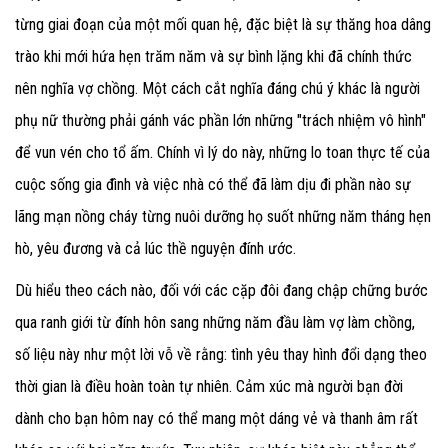
từng giai đoạn của một mối quan hệ, đặc biệt là sự thăng hoa dâng
trào khi mới hứa hẹn trăm năm và sự bình lặng khi đã chính thức
nên nghĩa vợ chồng. Một cách cắt nghĩa đáng chú ý khác là người
phụ nữ thường phải gánh vác phần lớn những "trách nhiệm vô hình"
để vun vén cho tổ ấm. Chính vì lý do này, những lo toan thực tế của
cuộc sống gia đình và việc nhà có thể đã làm dịu đi phần nào sự
lãng mạn nồng cháy từng nuôi dưỡng họ suốt những năm tháng hẹn
hò, yêu đương và cả lúc thề nguyện đính ước.
Dù hiểu theo cách nào, đối với các cặp đôi đang chập chững bước
qua ranh giới từ đính hôn sang những năm đầu làm vợ làm chồng,
số liệu này như một lời vỗ về rằng: tình yêu thay hình đổi dạng theo
thời gian là điều hoàn toàn tự nhiên. Cảm xúc mà người bạn đời
dành cho bạn hôm nay có thể mang một dáng vẻ và thanh âm rất