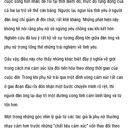
cuộc sống hôn nhân; để rồi tại thời điểm đó, mức độ rung động của
cả hai lại trở về thế cân bằng. Ngược lại, ngọn lửa tình yêu ở người
đàn ông chỉ giảm đi đôi chút, rất khẽ khàng. Những phát hiện này
không hề nói rằng phụ nữ sẽ ngừng yêu chồng sau khi kết hôn.
Nghiên cứu đã lưu ý rất kỹ về sự tương đồng lớn giữa đàn ông và
phụ nữ trong tổng thể những trải nghiệm về tình yêu.
Dẫu vậy, điều này cho thấy những khác biệt đầy ý nghĩa về giới
trong cách mà cảm xúc lứa đôi tiến hóa theo dòng thời gian của
cuộc đời. Trong khi phụ nữ trải qua một đỉnh sóng cảm xúc rất cao
ở giai đoạn đầu rồi đón nhận một bước chuyển mình rõ rệt, thì
người đàn ông lại duy trì một đường cong tình cảm bình lặng và từ
tốn hơn.
Một trong những góc nhìn lý giải từ các tác giả là phụ nữ thường
nhạy cảm hơn trước những "chất liệu cảm xúc" vốn thay đổi theo