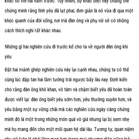
khác so với hai năm trước. Tuy nhiên, sự khác biệt này chẳng thể
chứng minh rằng tình yêu đã lạt phai; đơn giản là nó vừa đi qua một
khúc quanh của đời sống, nơi mà đàn ông và phụ nữ sẽ có những
cách thích nghi rất khác nhau.
Những gì hai nghiên cứu đi trước kể cho ta về người đàn ông khi
yêu
Đặt hai mảnh ghép nghiên cứu này lại cạnh nhau, chúng ta có thể
cùng lúc đập tan hai lầm tưởng trái ngược bấy lâu nay. Định kiến
cho rằng đàn ông khô khan, vô tâm và chậm biết yêu đã hoàn toàn
được viết lại: đàn ông biết yêu sớm hơn, yêu thường xuyên hơn, và
yêu bằng một sự vững chãi mà các nghiên cứu ngày càng chứng
minh đó là một trong những món quà vô giá nhưng lại bị xem nhẹ
mà họ mang đến cho một mối quan hệ dài lâu. Tương tự, quan niệm