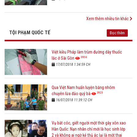
Xem thêm nhiều tin khác
TỘI PHẠM QUỐC TẾ
Đọc thêm
Việt kiều Pháp làm trùm đường dây thuốc
3956
lắc ở Sài Gòn
17/07/2018 1:34:59 CH
Qua Việt Nam huấn luyện băng nhóm
3923
chuyên lừa đảo quý bà
16/07/2018 11:39:12 CH
Vụ bắt cóc, giết người một thời gây xôn xao
Hàn Quốc: Nạn nhân chỉ mới là học sinh lớp
2 và không ai ngờ kẻ thủ ác lại là một thai