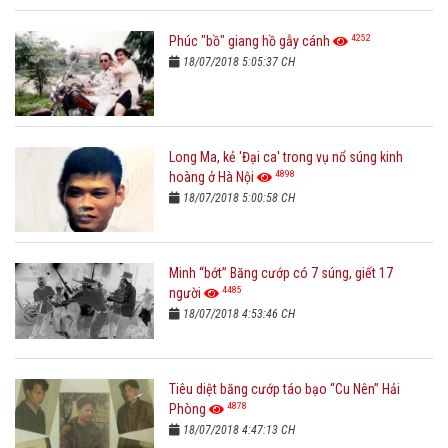
4252
Phúc "bồ" giang hồ gẫy cánh
18/07/2018 5:05:37 CH
Long Ma, kẻ 'Đại ca' trong vụ nổ súng kinh
4898
hoàng ở Hà Nội
18/07/2018 5:00:58 CH
Minh “bớt” Băng cướp có 7 súng, giết 17
4485
người
18/07/2018 4:53:46 CH
Tiêu diệt băng cướp táo bạo “Cu Nên” Hải
4878
Phòng
18/07/2018 4:47:13 CH