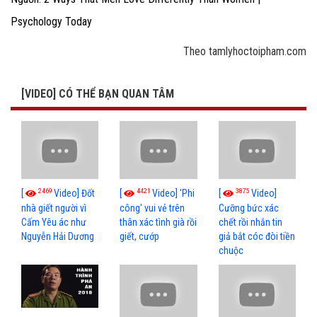
Psychology Today
Theo tamlyhoctoipham.com
[VIDEO] CÓ THỂ BẠN QUAN TÂM
2469
4421
3875
[
Video] Đốt
[
Video] 'Phi
[
Video]
nhà giết người vì
công' vui vẻ trên
Cưỡng bức xác
Cấm Yêu ác như
thân xác tình già rồi
chết rồi nhắn tin
Nguyễn Hải Dương
giết, cướp
giả bắt cóc đòi tiền
chuộc