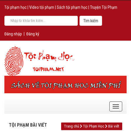
Tội phạm học
|
Video tội phạm
|
Sách tội phạm học
|
Truyện Tội Phạm
Đăng nhập
|
Đăng ký
TỘI PHẠM BÀI VIẾT
Trang chủ
Tội Phạm Học
Bài viết