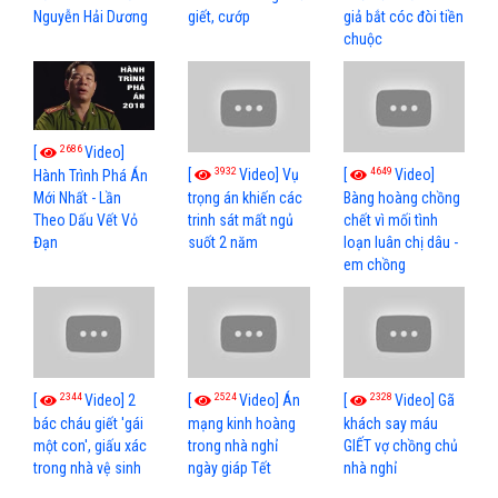
Nguyễn Hải Dương
giết, cướp
giả bắt cóc đòi tiền
chuộc
2686
[
Video]
3932
4649
[
Video] Vụ
[
Video]
Hành Trình Phá Án
Mới Nhất - Lần
trọng án khiến các
Bàng hoàng chồng
Theo Dấu Vết Vỏ
trinh sát mất ngủ
chết vì mối tình
Đạn
suốt 2 năm
loạn luân chị dâu -
em chồng
2344
2524
2328
[
Video] 2
[
Video] Án
[
Video] Gã
bác cháu giết 'gái
mạng kinh hoàng
khách say máu
một con', giấu xác
trong nhà nghỉ
GIẾT vợ chồng chủ
trong nhà vệ sinh
ngày giáp Tết
nhà nghỉ