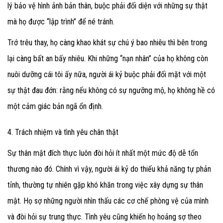
lý bảo vệ hình ảnh bản thân, buộc phải đối diện với những sự thật
mà họ được “lập trình” để né tránh.
Trớ trêu thay, họ càng khao khát sự chú ý bao nhiêu thì bên trong
lại càng bất an bấy nhiêu. Khi những “nạn nhân” của họ không còn
nuôi dưỡng cái tôi ấy nữa, người ái kỷ buộc phải đối mặt với một
sự thật đau đớn: rằng nếu không có sự ngưỡng mộ, họ không hề có
một cảm giác bản ngã ổn định.
4. Trách nhiệm và tình yêu chân thật
Sự thân mật đích thực luôn đòi hỏi ít nhất một mức độ dễ tổn
thương nào đó. Chính vì vậy, người ái kỷ do thiếu khả năng tự phản
tỉnh, thường tự nhiên gặp khó khăn trong việc xây dựng sự thân
mật. Họ sợ những người nhìn thấu các cơ chế phòng vệ của mình
và đòi hỏi sự trung thực. Tình yêu cũng khiến họ hoảng sợ theo