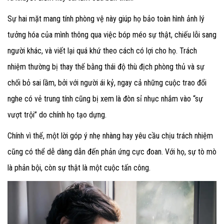
Sự hai mặt mang tính phòng vệ này giúp họ bảo toàn hình ảnh lý
tưởng hóa của mình thông qua việc bóp méo sự thật, chiếu lỗi sang
người khác, và viết lại quá khứ theo cách có lợi cho họ. Trách
nhiệm thường bị thay thế bằng thái độ thù địch phòng thủ và sự
chối bỏ sai lầm, bởi với người ái kỷ, ngay cả những cuộc trao đổi
nghe có vẻ trung tính cũng bị xem là đòn sỉ nhục nhắm vào “sự
vượt trội” do chính họ tạo dựng.
Chính vì thế, một lời góp ý nhẹ nhàng hay yêu cầu chịu trách nhiệm
cũng có thể dễ dàng dẫn đến phản ứng cực đoan. Với họ, sự tò mò
là phản bội, còn sự thật là một cuộc tấn công.