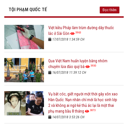
TỘI PHẠM QUỐC TẾ
Đọc thêm
Việt kiều Pháp làm trùm đường dây thuốc
3963
lắc ở Sài Gòn
17/07/2018 1:34:59 CH
Qua Việt Nam huấn luyện băng nhóm
3930
chuyên lừa đảo quý bà
16/07/2018 11:39:12 CH
Vụ bắt cóc, giết người một thời gây xôn xao
Hàn Quốc: Nạn nhân chỉ mới là học sinh lớp
2 và không ai ngờ kẻ thủ ác lại là một thai
3873
phụ mang bầu 8 tháng
14/07/2018 3:53:26 CH