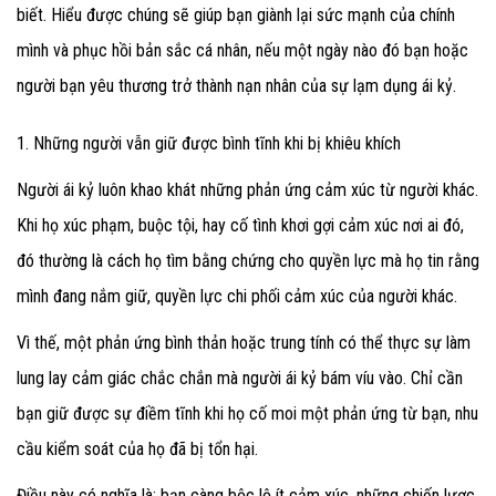
biết. Hiểu được chúng sẽ giúp bạn giành lại sức mạnh của chính
mình và phục hồi bản sắc cá nhân, nếu một ngày nào đó bạn hoặc
người bạn yêu thương trở thành nạn nhân của sự lạm dụng ái kỷ.
1. Những người vẫn giữ được bình tĩnh khi bị khiêu khích
Người ái kỷ luôn khao khát những phản ứng cảm xúc từ người khác.
Khi họ xúc phạm, buộc tội, hay cố tình khơi gợi cảm xúc nơi ai đó,
đó thường là cách họ tìm bằng chứng cho quyền lực mà họ tin rằng
mình đang nắm giữ, quyền lực chi phối cảm xúc của người khác.
Vì thế, một phản ứng bình thản hoặc trung tính có thể thực sự làm
lung lay cảm giác chắc chắn mà người ái kỷ bám víu vào. Chỉ cần
bạn giữ được sự điềm tĩnh khi họ cố moi một phản ứng từ bạn, nhu
cầu kiểm soát của họ đã bị tổn hại.
Điều này có nghĩa là: bạn càng bộc lộ ít cảm xúc, những chiến lược