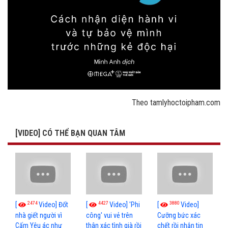
Theo tamlyhoctoipham.com
[VIDEO] CÓ THỂ BẠN QUAN TÂM
2474
4427
3880
[
Video] Đốt
[
Video] 'Phi
[
Video]
nhà giết người vì
công' vui vẻ trên
Cưỡng bức xác
Cấm Yêu ác như
thân xác tình già rồi
chết rồi nhắn tin