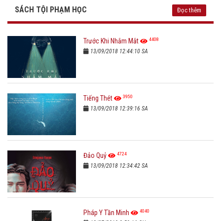
SÁCH TỘI PHẠM HỌC
Đọc thêm
4408
Trước Khi Nhắm Mắt
13/09/2018 12:44:10 SA
3950
Tiếng Thét
13/09/2018 12:39:16 SA
4724
Đảo Quỷ
13/09/2018 12:34:42 SA
4040
Pháp Y Tần Minh