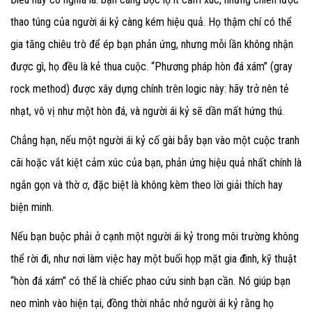
thao túng của người ái kỷ càng kém hiệu quả. Họ thậm chí có thể
gia tăng chiêu trò để ép bạn phản ứng, nhưng mỗi lần không nhận
được gì, họ đều là kẻ thua cuộc. “Phương pháp hòn đá xám” (gray
rock method) được xây dựng chính trên logic này: hãy trở nên tẻ
nhạt, vô vị như một hòn đá, và người ái kỷ sẽ dần mất hứng thú.
Chẳng hạn, nếu một người ái kỷ cố gài bẫy bạn vào một cuộc tranh
cãi hoặc vắt kiệt cảm xúc của bạn, phản ứng hiệu quả nhất chính là
ngắn gọn và thờ ơ, đặc biệt là không kèm theo lời giải thích hay
biện minh.
Nếu bạn buộc phải ở cạnh một người ái kỷ trong môi trường không
thể rời đi, như nơi làm việc hay một buổi họp mặt gia đình, kỹ thuật
“hòn đá xám” có thể là chiếc phao cứu sinh bạn cần. Nó giúp bạn
neo mình vào hiện tại, đồng thời nhắc nhở người ái kỷ rằng họ