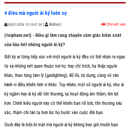
4 điều mà người ái kỷ luôn sợ
|
Admin
|
236 lượt xem
08/01/2026 10:19:47 SA
(toipham.net) - Điều gì làm rung chuyển cảm giác kiểm soát
của hầu hết những người ái kỷ?
Bất kỳ ai từng tiếp xúc với một người ái kỷ đều có thể nhận ra ngay
từ xa những nét quen thuộc nơi họ: hay chỉ trích, hạ thấp người
khác, thao túng tâm lý (gaslighting), đổ lỗi, lợi dụng, cùng vô vàn
hành vi điều khiển tinh vi khác. Tuy nhiên, một số người ái kỷ, như ái
kỷ ngầm hay ái kỷ dễ tổn thương, lại hoạt động âm thầm, lén lút
hơn. Chính kiểu người này có thể khiến bạn rối bời, tổn thương sâu
sắc, thậm chí tàn tạ hơn lúc họ bước vào cuộc đời bạn.
Dưới đây là bốn bí mật mà người ái kỷ không bao giờ muốn bạn