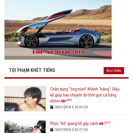
TỘI PHẠM KHÉT TIẾNG
Đọc thêm
Chân dung “ông trùm” Khánh “trắng”: Diệu
kế giúp ban chuyên án tóm gọn cả băng
4805
nhóm
18/07/2018 5:16:54 CH
4259
Phúc "bồ" giang hồ gẫy cánh
18/07/2018 5:05:37 CH