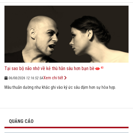
Tại sao bộ não nhớ về kẻ thù hằn sâu hơn bạn bè
40
Xem chi tiết
06/08/2026 12:16:52 SA
Mâu thuẫn dường như khắc ghi vào ký ức sâu đậm hơn sự hòa hợp.
QUẢNG CÁO