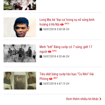
Long Ma, kẻ 'Đại ca' trong vụ nổ súng kinh
4906
hoàng ở Hà Nội
18/07/2018 5:00:58 CH
Minh “bớt” Băng cướp có 7 súng, giết 17
4492
người
18/07/2018 4:53:46 CH
Tiêu diệt băng cướp táo bạo “Cu Nên” Hải
4887
Phòng
18/07/2018 4:47:13 CH
Xem thêm nhiều tin khác