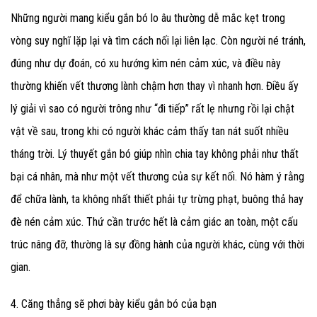
Những người mang kiểu gắn bó lo âu thường dễ mắc kẹt trong
vòng suy nghĩ lặp lại và tìm cách nối lại liên lạc. Còn người né tránh,
đúng như dự đoán, có xu hướng kìm nén cảm xúc, và điều này
thường khiến vết thương lành chậm hơn thay vì nhanh hơn. Điều ấy
lý giải vì sao có người trông như “đi tiếp” rất lẹ nhưng rồi lại chật
vật về sau, trong khi có người khác cảm thấy tan nát suốt nhiều
tháng trời. Lý thuyết gắn bó giúp nhìn chia tay không phải như thất
bại cá nhân, mà như một vết thương của sự kết nối. Nó hàm ý rằng
để chữa lành, ta không nhất thiết phải tự trừng phạt, buông thả hay
đè nén cảm xúc. Thứ cần trước hết là cảm giác an toàn, một cấu
trúc nâng đỡ, thường là sự đồng hành của người khác, cùng với thời
gian.
4. Căng thẳng sẽ phơi bày kiểu gắn bó của bạn