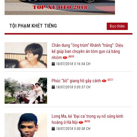
TỘI PHẠM KHÉT TIẾNG
Đọc thêm
Chân dung “ông trùm” Khánh “trắng”: Diệu
kế giúp ban chuyên án tóm gọn cả băng
4800
nhóm
18/07/2018 5:16:54 CH
4251
Phúc "bồ" giang hồ gẫy cánh
18/07/2018 5:05:37 CH
Long Ma, kẻ 'Đại ca' trong vụ nổ súng kinh
4898
hoàng ở Hà Nội
18/07/2018 5:00:58 CH