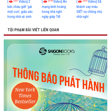
2337
2518
2323
[
Video] 2
[
Video] Án
[
Video] Gã
bác cháu giết 'gái
mạng kinh hoàng
khách say máu
một con', giấu xác
trong nhà nghỉ
GIẾT vợ chồng chủ
trong nhà vệ sinh
ngày giáp Tết
nhà nghỉ
TỘI PHẠM BÀI VIẾT LIÊN QUAN