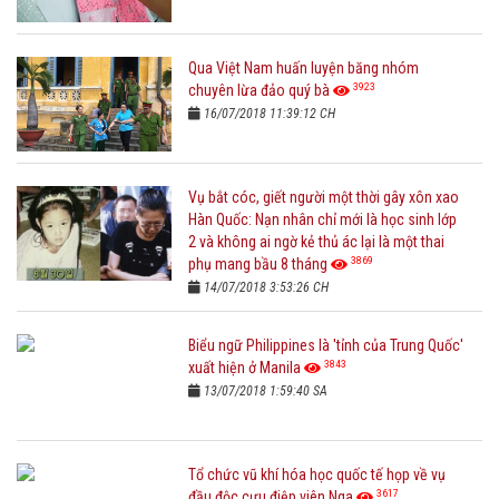
Qua Việt Nam huấn luyện băng nhóm
3923
chuyên lừa đảo quý bà
16/07/2018 11:39:12 CH
Vụ bắt cóc, giết người một thời gây xôn xao
Hàn Quốc: Nạn nhân chỉ mới là học sinh lớp
2 và không ai ngờ kẻ thủ ác lại là một thai
3869
phụ mang bầu 8 tháng
14/07/2018 3:53:26 CH
Biểu ngữ Philippines là 'tỉnh của Trung Quốc'
3843
xuất hiện ở Manila
13/07/2018 1:59:40 SA
Tổ chức vũ khí hóa học quốc tế họp về vụ
3617
đầu độc cựu điệp viên Nga