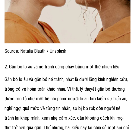
Source: Natalia Blauth / Unsplash
2. Gắn bó lo âu và né tránh cùng cháy bằng một thứ nhiên liệu
Gắn bó lo âu và gắn bó né tránh, nhất là dưới lăng kính nghiên cứu,
trông có vẻ hoàn toàn khác nhau. Vì thế, lý thuyết gắn bó thường
được mô tả như một hệ nhị phân: người lo âu tìm kiếm sự trấn an,
nghĩ ngợi quá mức về từng tin nhắn, sợ bị bỏ rơi; còn người né
tránh lại khép mình, xem nhẹ cảm xúc, cần khoảng cách khi mọi
thứ trở nên quá gần. Thế nhưng, hai kiểu này lại chia sẻ một sợi chỉ