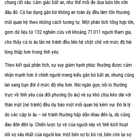
chung rất sâu: cảm giác bất an, như thể mối đe dọa luôn lởn vởn
đâu đó. Cả hai dạng gắn bó không an toàn ấy đều làm tổn thương
mối quan hệ theo những cách tương tự. Một phân tích tổng hợp lớn,
gom dữ liệu từ 132 nghiên cứu với khoảng 71.011 người tham gia,
cho thấy cả lo âu lẫn né tránh đều liên hệ chặt chẽ với mức độ hài
lòng thấp hơn trong tình yêu.
Theo kết quả phân tích, sự suy giảm hạnh phúc thường được cảm
nhận mạnh hơn ở chính người mang kiểu gắn bó bất an, nhưng cũng
lan sang bạn đời ở mức độ nhẹ hơn. Nói ngắn gọn, nỗi lo thường
trực về tình yêu của đối phương (lo âu) và sự khó chịu kéo dài với
thân mật (né tránh) đều dự báo một mối quan hệ kém vui. Đó là lý
do các cặp lo âu – né tránh thường hấp dẫn nhau đến lạ, dù cũng
đau đớn đến lạ. Chiến lược tự vệ của người này vô tình kích hoạt
nỗi sợ sâu nhất của người kia: một bên sợ bị bỏ rơi, bên còn lại sợ