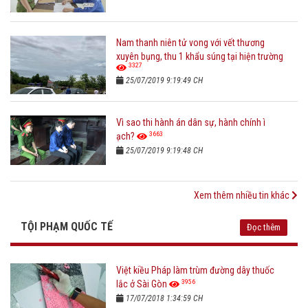
Nam thanh niên tử vong với vết thương
xuyên bụng, thu 1 khẩu súng tại hiện trường
3327
25/07/2019 9:19:49 CH
Vì sao thi hành án dân sự, hành chính ì
3663
ạch?
25/07/2019 9:19:48 CH
Xem thêm nhiều tin khác
TỘI PHẠM QUỐC TẾ
Đọc thêm
Việt kiều Pháp làm trùm đường dây thuốc
3956
lắc ở Sài Gòn
17/07/2018 1:34:59 CH