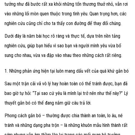
tưởng như đã bước rất xa khỏi những tổn thương thuở nhỏ, vẫn rơi
vào những lối mòn quen thuộc trong tình yêu. Quan trọng hơn, các
nghiên cứu cũng chỉ cho ta thấy con đường để thay đổi chúng.
Dưới đây là năm bài học rõ ràng và thực tế, dựa trên nền tảng
nghiên cứu, giúp bạn hiểu vì sao bạn và người mình yêu vừa bổ
sung cho nhau, vừa va đập vào nhau theo những cách rất riêng.
1. Những phản ứng hiện tại luôn mang dấu vết của quá khứ gắn bó
Sau một trận cãi vã vô lý hay hoàn toàn có thể tránh được, bạn đã
bao giờ tự hỏi: “Tại sao cứ yêu là mình lại trở nên như thế này?” Lý
thuyết gắn bó có thể đang nắm giữ câu trả lời.
Phong cách gắn bó – thường được chia thành an toàn, lo âu, né
tránh và những dạng pha trộn – là những khuôn mẫu hình thành rất
sớm nhưng vẫn âm thầm lặp lại trong các mối quan hệ trưởng