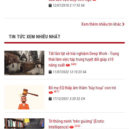
12/07/2018 2:17:55 SA
Xem thêm nhiều tin khác
TIN TỨC XEM NHIỀU NHẤT
Tất tần tật về trải nghiệm Deep Work - Trạng
thái làm việc tập trung tuyệt đối giúp x10
6442
năng suất
11/07/2022 12:10:23 SA
Bố mẹ EQ thấp âm thầm 'hủy hoại' con trẻ
6017
17/12/2021 3:20:52 CH
Trí thông minh 'trên giường' (Erotic
5333
Intelligence)