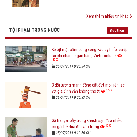
Xem thêm nhiều tin khác
TỘI PHẠM TRONG NƯỚC
Đọc thêm
Kẻ bịt mặt cầm súng xông vào uy hiếp, cướp
tại chi nhánh ngân hàng Vietcombank
3507
26/07/2019 9:20:34 SA
3 đối tượng manh động cắt đứt mọi liên lạc
3479
với gia đình vẫn không thoát
26/07/2019 9:20:33 SA
Gã trai gài bẫy trong khách sạn đưa nhiều
3757
cô gái trẻ đua đòi vào tròng
25/07/2019 9:19:50 CH