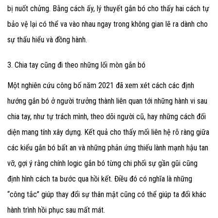
bị nuốt chửng. Bằng cách ấy, lý thuyết gắn bó cho thấy hai cách tự
bảo vệ lại có thể va vào nhau ngay trong không gian lẽ ra dành cho
sự thấu hiểu và đồng hành.
3. Chia tay cũng đi theo những lối mòn gắn bó
Một nghiên cứu công bố năm 2021 đã xem xét cách các định
hướng gắn bó ở người trưởng thành liên quan tới những hành vi sau
chia tay, như tự trách mình, theo dõi người cũ, hay những cách đối
diện mang tính xây dựng. Kết quả cho thấy mối liên hệ rõ ràng giữa
các kiểu gắn bó bất an và những phản ứng thiếu lành mạnh hậu tan
vỡ, gợi ý rằng chính logic gắn bó từng chi phối sự gần gũi cũng
định hình cách ta bước qua hồi kết. Điều đó có nghĩa là những
“công tắc” giúp thay đổi sự thân mật cũng có thể giúp ta đổi khác
hành trình hồi phục sau mất mát.