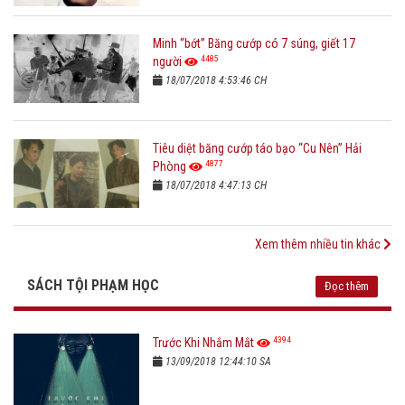
Minh “bớt” Băng cướp có 7 súng, giết 17
4485
người
18/07/2018 4:53:46 CH
Tiêu diệt băng cướp táo bạo “Cu Nên” Hải
4877
Phòng
18/07/2018 4:47:13 CH
Xem thêm nhiều tin khác
SÁCH TỘI PHẠM HỌC
Đọc thêm
4394
Trước Khi Nhắm Mắt
13/09/2018 12:44:10 SA