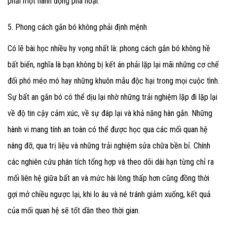
phải một hành động phá hoại.
5. Phong cách gắn bó không phải định mệnh
Có lẽ bài học nhiều hy vọng nhất là: phong cách gắn bó không hề
bất biến, nghĩa là bạn không bị kết án phải lặp lại mãi những cơ chế
đối phó méo mó hay những khuôn mẫu độc hại trong mọi cuộc tình.
Sự bất an gắn bó có thể dịu lại nhờ những trải nghiệm lặp đi lặp lại
về độ tin cậy cảm xúc, về sự đáp lại và khả năng hàn gắn. Những
hành vi mang tính an toàn có thể được học qua các mối quan hệ
nâng đỡ, qua trị liệu và những trải nghiệm sửa chữa bền bỉ. Chính
các nghiên cứu phân tích tổng hợp và theo dõi dài hạn từng chỉ ra
mối liên hệ giữa bất an và mức hài lòng thấp hơn cũng đồng thời
gợi mở chiều ngược lại, khi lo âu và né tránh giảm xuống, kết quả
của mối quan hệ sẽ tốt dần theo thời gian.