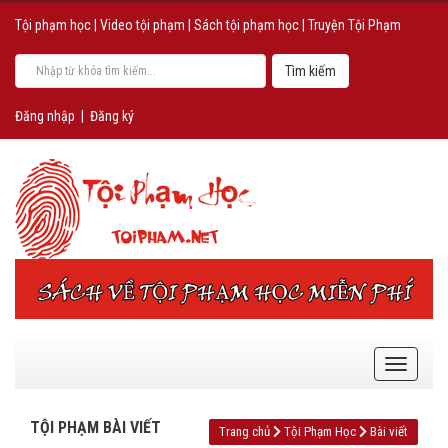
Tội phạm học
|
Video tội phạm
|
Sách tội phạm học
|
Truyện Tội Phạm
Đăng nhập
|
Đăng ký
TỘI PHẠM BÀI VIẾT
Trang chủ
Tội Phạm Học
Bài viết