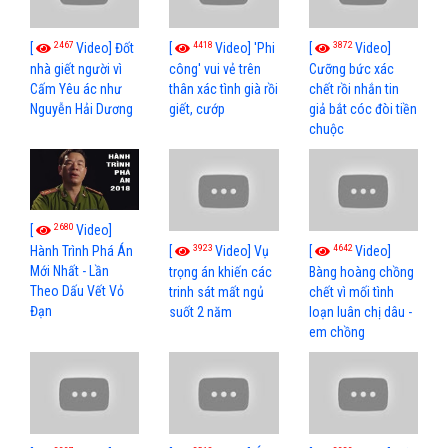
2467
4418
3872
[
Video] Đốt
[
Video] 'Phi
[
Video]
nhà giết người vì
công' vui vẻ trên
Cưỡng bức xác
Cấm Yêu ác như
thân xác tình già rồi
chết rồi nhắn tin
Nguyễn Hải Dương
giết, cướp
giả bắt cóc đòi tiền
chuộc
2680
[
Video]
3923
4642
[
Video] Vụ
[
Video]
Hành Trình Phá Án
Mới Nhất - Lần
trọng án khiến các
Bàng hoàng chồng
Theo Dấu Vết Vỏ
trinh sát mất ngủ
chết vì mối tình
Đạn
suốt 2 năm
loạn luân chị dâu -
em chồng