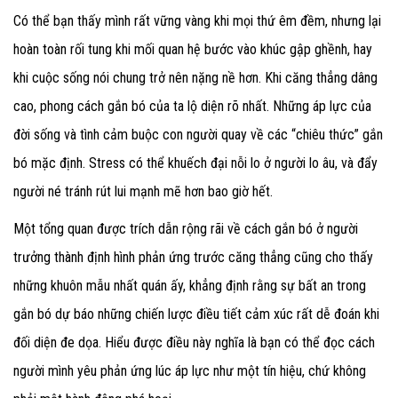
Có thể bạn thấy mình rất vững vàng khi mọi thứ êm đềm, nhưng lại
hoàn toàn rối tung khi mối quan hệ bước vào khúc gập ghềnh, hay
khi cuộc sống nói chung trở nên nặng nề hơn. Khi căng thẳng dâng
cao, phong cách gắn bó của ta lộ diện rõ nhất. Những áp lực của
đời sống và tình cảm buộc con người quay về các “chiêu thức” gắn
bó mặc định. Stress có thể khuếch đại nỗi lo ở người lo âu, và đẩy
người né tránh rút lui mạnh mẽ hơn bao giờ hết.
Một tổng quan được trích dẫn rộng rãi về cách gắn bó ở người
trưởng thành định hình phản ứng trước căng thẳng cũng cho thấy
những khuôn mẫu nhất quán ấy, khẳng định rằng sự bất an trong
gắn bó dự báo những chiến lược điều tiết cảm xúc rất dễ đoán khi
đối diện đe dọa. Hiểu được điều này nghĩa là bạn có thể đọc cách
người mình yêu phản ứng lúc áp lực như một tín hiệu, chứ không