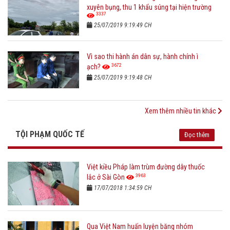
xuyên bụng, thu 1 khẩu súng tại hiện trường
3337
25/07/2019 9:19:49 CH
Vì sao thi hành án dân sự, hành chính ì
3672
ạch?
25/07/2019 9:19:48 CH
Xem thêm nhiều tin khác
TỘI PHẠM QUỐC TẾ
Đọc thêm
Việt kiều Pháp làm trùm đường dây thuốc
3963
lắc ở Sài Gòn
17/07/2018 1:34:59 CH
Qua Việt Nam huấn luyện băng nhóm