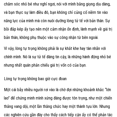
chăm sóc nhỏ bé như nghỉ ngơi, nói với mình bằng giọng dịu dàng,
và bạn thực sự làm điều đó, bạn không chỉ củng cố niềm tin vào
năng lực của mình mà còn nuôi dưỡng lòng tử tế với bản thân. Sự
bồi đắp kép ấy tạo nên một cảm nhận ổn định, lành mạnh về giá trị
bản thân, không phụ thuộc vào sự công nhận từ bên ngoài.
Vì vậy, lòng tự trọng không phải là sự khắt khe hay tàn nhẫn với
chính mình. Nó là sự tử tế đáng tin cậy, là những hành động nhỏ bé
nhưng nhất quán phản chiếu giá trị vốn có của bạn.
Lòng tự trọng không bao giờ cực đoan
Một cái bẫy nhiều người rơi vào là chờ đợi những khoảnh khắc “lớn
lao” để chứng minh mình xứng đáng được tôn trọng, như một chiến
thắng vang dội, một lần thăng chức hay một thành tựu lớn. Nhưng
các nghiên cứu gần đây cho thấy cách tiếp cận ấy có thể phản tác