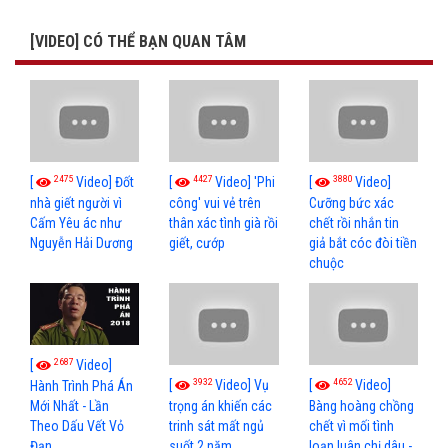
[VIDEO] CÓ THỂ BẠN QUAN TÂM
2475
4427
3880
[
Video] Đốt
[
Video] 'Phi
[
Video]
nhà giết người vì
công' vui vẻ trên
Cưỡng bức xác
Cấm Yêu ác như
thân xác tình già rồi
chết rồi nhắn tin
Nguyễn Hải Dương
giết, cướp
giả bắt cóc đòi tiền
chuộc
2687
[
Video]
3932
4652
[
Video] Vụ
[
Video]
Hành Trình Phá Án
Mới Nhất - Lần
trọng án khiến các
Bàng hoàng chồng
Theo Dấu Vết Vỏ
trinh sát mất ngủ
chết vì mối tình
Đạn
suốt 2 năm
loạn luân chị dâu -