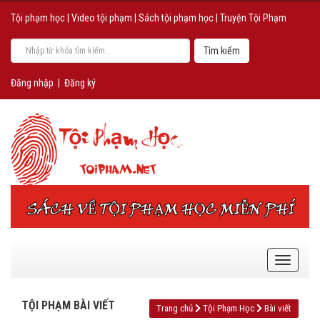
Tội phạm học
|
Video tội phạm
|
Sách tội phạm học
|
Truyện Tội Phạm
Đăng nhập
|
Đăng ký
TỘI PHẠM BÀI VIẾT
Trang chủ
Tội Phạm Học
Bài viết