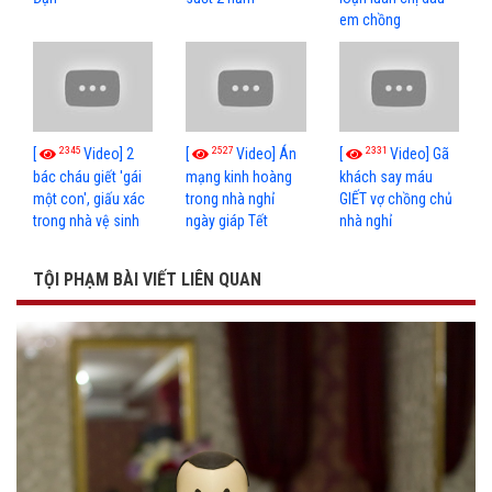
em chồng
2345
2527
2331
[
Video] 2
[
Video] Án
[
Video] Gã
bác cháu giết 'gái
mạng kinh hoàng
khách say máu
một con', giấu xác
trong nhà nghỉ
GIẾT vợ chồng chủ
trong nhà vệ sinh
ngày giáp Tết
nhà nghỉ
TỘI PHẠM BÀI VIẾT LIÊN QUAN