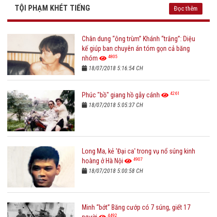
TỘI PHẠM KHÉT TIẾNG
Đọc thêm
Chân dung “ông trùm” Khánh “trắng”: Diệu
kế giúp ban chuyên án tóm gọn cả băng
4805
nhóm
18/07/2018 5:16:54 CH
4261
Phúc "bồ" giang hồ gẫy cánh
18/07/2018 5:05:37 CH
Long Ma, kẻ 'Đại ca' trong vụ nổ súng kinh
4907
hoàng ở Hà Nội
18/07/2018 5:00:58 CH
Minh “bớt” Băng cướp có 7 súng, giết 17
4492
người