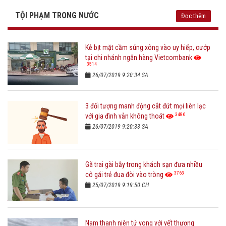
TỘI PHẠM TRONG NƯỚC
Đọc thêm
Kẻ bịt mặt cầm súng xông vào uy hiếp, cướp
tại chi nhánh ngân hàng Vietcombank
3514
26/07/2019 9:20:34 SA
3 đối tượng manh động cắt đứt mọi liên lạc
3486
với gia đình vẫn không thoát
26/07/2019 9:20:33 SA
Gã trai gài bẫy trong khách sạn đưa nhiều
3763
cô gái trẻ đua đòi vào tròng
25/07/2019 9:19:50 CH
Nam thanh niên tử vong với vết thương