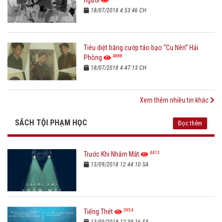
18/07/2018 4:53:46 CH
Tiêu diệt băng cướp táo bạo “Cu Nên” Hải
4888
Phòng
18/07/2018 4:47:13 CH
Xem thêm nhiều tin khác
SÁCH TỘI PHẠM HỌC
Đọc thêm
4413
Trước Khi Nhắm Mắt
13/09/2018 12:44:10 SA
3954
Tiếng Thét
13/09/2018 12:39:16 SA