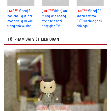
2343
2523
2326
[
Video] 2
[
Video] Án
[
Video] Gã
bác cháu giết 'gái
mạng kinh hoàng
khách say máu
một con', giấu xác
trong nhà nghỉ
GIẾT vợ chồng chủ
trong nhà vệ sinh
ngày giáp Tết
nhà nghỉ
TỘI PHẠM BÀI VIẾT LIÊN QUAN