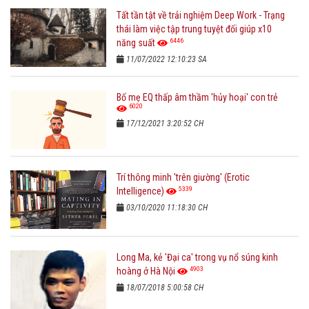
Tất tần tật về trải nghiệm Deep Work - Trạng
thái làm việc tập trung tuyệt đối giúp x10
6446
năng suất
11/07/2022 12:10:23 SA
Bố mẹ EQ thấp âm thầm 'hủy hoại' con trẻ
6020
17/12/2021 3:20:52 CH
Trí thông minh 'trên giường' (Erotic
5339
Intelligence)
03/10/2020 11:18:30 CH
Long Ma, kẻ 'Đại ca' trong vụ nổ súng kinh
4903
hoàng ở Hà Nội
18/07/2018 5:00:58 CH