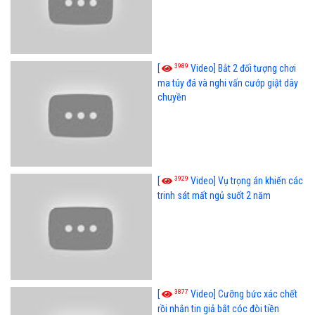
3989
[
Video] Bắt 2 đối tượng chơi
ma túy đá và nghi vấn cướp giật dây
chuyền
3929
[
Video] Vụ trọng án khiến các
trinh sát mất ngủ suốt 2 năm
3877
[
Video] Cưỡng bức xác chết
rồi nhắn tin giả bắt cóc đòi tiền