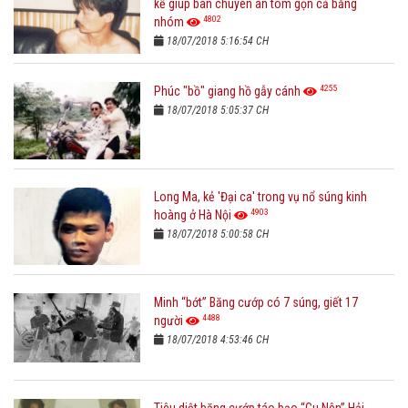
kế giúp ban chuyên án tóm gọn cả băng
4802
nhóm
18/07/2018 5:16:54 CH
4255
Phúc "bồ" giang hồ gẫy cánh
18/07/2018 5:05:37 CH
Long Ma, kẻ 'Đại ca' trong vụ nổ súng kinh
4903
hoàng ở Hà Nội
18/07/2018 5:00:58 CH
Minh “bớt” Băng cướp có 7 súng, giết 17
4488
người
18/07/2018 4:53:46 CH
Tiêu diệt băng cướp táo bạo “Cu Nên” Hải