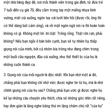
một nhà hàng đẹp đẽ, nơi mỗi thành viên trong gia đình, từ đứa trẻ
7 tuổi đến cụ già 70, đều cầm trong tay một miếng nhựa hình
vuông, mắt cúi xuống, ngón tay cái lướt liên hồi (được rồi, ông thì
có thể dùng bút cảm ứng), và về mặt ngôn ngữ nói ra thì hoàn toàn
không có gì. Không một lời. Im bặt. Trống rỗng. Thật rờn rợn, phải
không? Nếu bạn ngồi ở bàn bên cạnh, bạn sẽ tự nhiên hạ thấp
giọng nói của mình, bởi cả nhóm kia trông như đang chìm trong
một buổi cầu nguyện, đầu cúi xuống, như thể thiết bị của họ là
những cuốn thánh ca.
3. Giọng nói của mỗi người là độc nhất. Khi bạn nhớ một ai đó,
chẳng phải bạn không chỉ nhớ việc được nghe tin từ họ, mà là nhớ
chính giọng nói của họ sao? Chẳng phải bạn ước gì được nghe họ
kể lại những câu chuyện yêu thích, chia sẻ những góc nhìn rất riêng,
hay đơn giản là lắng nghe bằng thứ im lặng chăm chú rất “của họ”