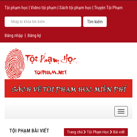
Tội phạm học
|
Video tội phạm
|
Sách tội phạm học
|
Truyện Tội Phạm
Đăng nhập
|
Đăng ký
TỘI PHẠM BÀI VIẾT
Trang chủ
Tội Phạm Học
Bài viết