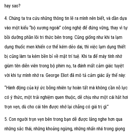
hay sao?
4. Chúng ta tra cứu những thông tin lẽ ra mình nên biết, và dần dựa
vào một kiểu “bộ xương ngoài” công nghệ để đứng vững, thay vì tự
bồi dưỡng phần lõi tri thức bên trong. Cũng giống như khi ta lạm
dụng thuốc men khiến cơ thể kém dẻo dai, thì việc lạm dụng thiết
bị cũng làm ta kém bền bỉ về mặt trí tuệ. Khi ta để máy tính nhớ
giùm tên diễn viên trong bộ phim nọ, ta đánh mất cảm giác tuyệt
vời khi tự mình nhớ ra. George Eliot đã mô tả cảm giác ấy thế này:
“Hành động của ký ức bỗng nhiên tự hoàn tất mà không cần nỗ lực
có ý thức, một trải nghiệm quen thuộc, dễ chịu như một cái hắt hơi
trọn vẹn, dù cho cái tên được nhớ lại chẳng có giá trị gì.”
5. Con người trọn vẹn bên trong bạn dễ được lắng nghe hơn qua
những sắc thái, những khoảng ngừng, những nhấn nhá trong giọng