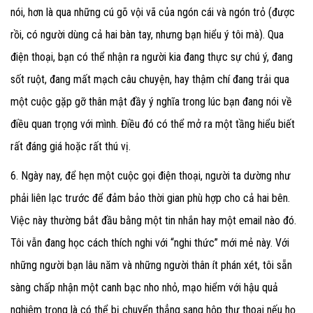
nói, hơn là qua những cú gõ vội vã của ngón cái và ngón trỏ (được
rồi, có người dùng cả hai bàn tay, nhưng bạn hiểu ý tôi mà). Qua
điện thoại, bạn có thể nhận ra người kia đang thực sự chú ý, đang
sốt ruột, đang mất mạch câu chuyện, hay thậm chí đang trải qua
một cuộc gặp gỡ thân mật đầy ý nghĩa trong lúc bạn đang nói về
điều quan trọng với mình. Điều đó có thể mở ra một tầng hiểu biết
rất đáng giá hoặc rất thú vị.
6. Ngày nay, để hẹn một cuộc gọi điện thoại, người ta dường như
phải liên lạc trước để đảm bảo thời gian phù hợp cho cả hai bên.
Việc này thường bắt đầu bằng một tin nhắn hay một email nào đó.
Tôi vẫn đang học cách thích nghi với “nghi thức” mới mẻ này. Với
những người bạn lâu năm và những người thân ít phán xét, tôi sẵn
sàng chấp nhận một canh bạc nho nhỏ, mạo hiểm với hậu quả
nghiêm trọng là có thể bị chuyển thẳng sang hộp thư thoại nếu họ