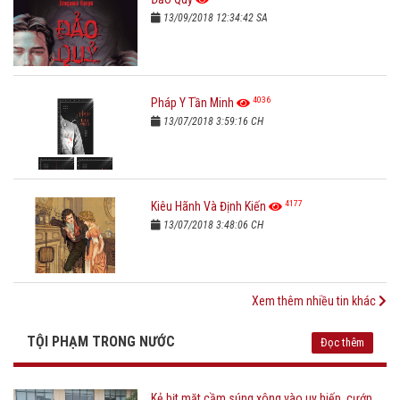
13/09/2018 12:34:42 SA
4036
Pháp Y Tần Minh
13/07/2018 3:59:16 CH
4177
Kiêu Hãnh Và Định Kiến
13/07/2018 3:48:06 CH
Xem thêm nhiều tin khác
TỘI PHẠM TRONG NƯỚC
Đọc thêm
Kẻ bịt mặt cầm súng xông vào uy hiếp, cướp