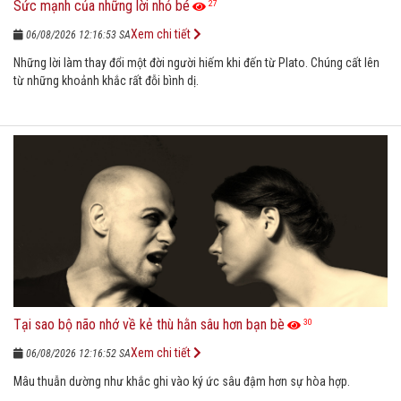
Sức mạnh của những lời nhỏ bé
27
Xem chi tiết
06/08/2026 12:16:53 SA
Những lời làm thay đổi một đời người hiếm khi đến từ Plato. Chúng cất lên
từ những khoảnh khắc rất đỗi bình dị.
Tại sao bộ não nhớ về kẻ thù hằn sâu hơn bạn bè
30
Xem chi tiết
06/08/2026 12:16:52 SA
Mâu thuẫn dường như khắc ghi vào ký ức sâu đậm hơn sự hòa hợp.