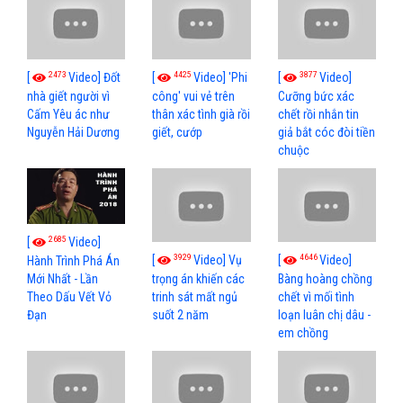
2473
4425
3877
[
Video] Đốt
[
Video] 'Phi
[
Video]
nhà giết người vì
công' vui vẻ trên
Cưỡng bức xác
Cấm Yêu ác như
thân xác tình già rồi
chết rồi nhắn tin
Nguyễn Hải Dương
giết, cướp
giả bắt cóc đòi tiền
chuộc
2685
[
Video]
3929
4646
[
Video] Vụ
[
Video]
Hành Trình Phá Án
Mới Nhất - Lần
trọng án khiến các
Bàng hoàng chồng
Theo Dấu Vết Vỏ
trinh sát mất ngủ
chết vì mối tình
Đạn
suốt 2 năm
loạn luân chị dâu -
em chồng