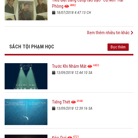
4882
Phòng
18/07/2018 4:47:13 CH
Xem thêm nhiều tin khác
SÁCH TỘI PHẠM HỌC
Đọc thêm
4403
Trước Khi Nhắm Mắt
13/09/2018 12:44:10 SA
3948
Tiếng Thét
13/09/2018 12:39:16 SA
4721
Đảo Quỷ