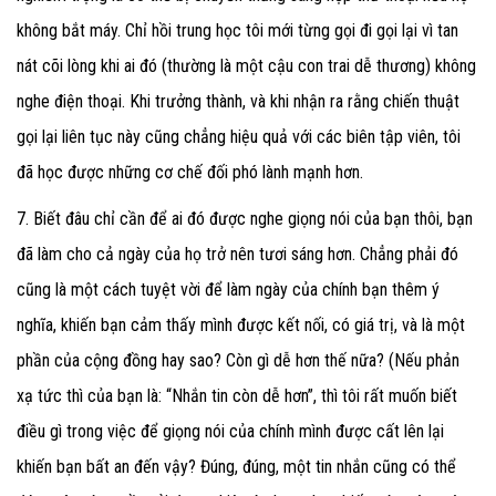
không bắt máy. Chỉ hồi trung học tôi mới từng gọi đi gọi lại vì tan
nát cõi lòng khi ai đó (thường là một cậu con trai dễ thương) không
nghe điện thoại. Khi trưởng thành, và khi nhận ra rằng chiến thuật
gọi lại liên tục này cũng chẳng hiệu quả với các biên tập viên, tôi
đã học được những cơ chế đối phó lành mạnh hơn.
7. Biết đâu chỉ cần để ai đó được nghe giọng nói của bạn thôi, bạn
đã làm cho cả ngày của họ trở nên tươi sáng hơn. Chẳng phải đó
cũng là một cách tuyệt vời để làm ngày của chính bạn thêm ý
nghĩa, khiến bạn cảm thấy mình được kết nối, có giá trị, và là một
phần của cộng đồng hay sao? Còn gì dễ hơn thế nữa? (Nếu phản
xạ tức thì của bạn là: “Nhắn tin còn dễ hơn”, thì tôi rất muốn biết
điều gì trong việc để giọng nói của chính mình được cất lên lại
khiến bạn bất an đến vậy? Đúng, đúng, một tin nhắn cũng có thể