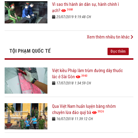
Vì sao thi hành án dân sự, hành chính ì
3668
ạch?
25/07/2019 9:19:48 CH
Xem thêm nhiều tin khác
TỘI PHẠM QUỐC TẾ
Đọc thêm
Việt kiều Pháp làm trùm đường dây thuốc
3960
lắc ở Sài Gòn
17/07/2018 1:34:59 CH
Qua Việt Nam huấn luyện băng nhóm
3926
chuyên lừa đảo quý bà
16/07/2018 11:39:12 CH