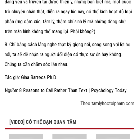
đáng yêu và truyền tải được thiện ý, nhưng bạn biết mà, một cuộc
trò chuyện chân thật, diễn ra ngay lúc này, có thể kích hoạt đủ loại
phản ứng cảm xúc, tâm lý, thậm chí sinh lý mà những dòng chữ
trên màn hình không thể mang lại. Phải không?)
8. Chỉ bằng cách lắng nghe thật kỹ giọng nói, song song với lời họ
nói, ta sẽ dễ nhận ra người đối diện có thực sự ổn hay không.
Chúng ta cần chăm sóc lẫn nhau.
Tác giả: Gina Barreca Ph.D.
Nguồn: 8 Reasons to Call Rather Than Text | Psychology Today
Theo tamlyhoctoipham.com
[VIDEO] CÓ THỂ BẠN QUAN TÂM