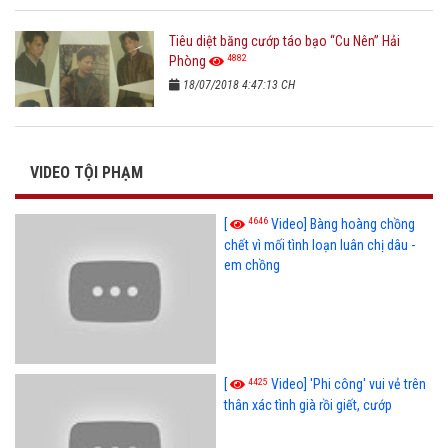
Tiêu diệt băng cướp táo bạo “Cu Nên” Hải
4882
Phòng
18/07/2018 4:47:13 CH
VIDEO TỘI PHẠM
4646
[
Video] Bàng hoàng chồng
chết vì mối tình loạn luân chị dâu -
em chồng
4425
[
Video] 'Phi công' vui vẻ trên
thân xác tình già rồi giết, cướp