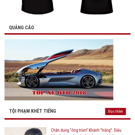
QUẢNG CÁO
TỘI PHẠM KHÉT TIẾNG
Đọc thêm
Chân dung “ông trùm” Khánh “trắng”: Diệu