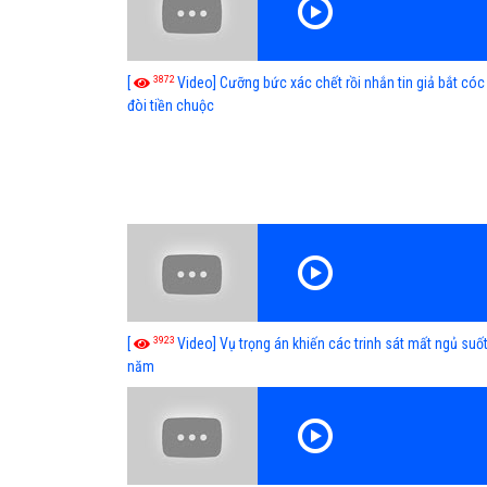
3872
[
Video] Cưỡng bức xác chết rồi nhắn tin giả bắt cóc
đòi tiền chuộc
3923
[
Video] Vụ trọng án khiến các trinh sát mất ngủ suốt
năm