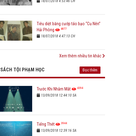
18/07/2018 4:53:46 CH
Tiêu diệt băng cướp táo bạo “Cu Nên”
4877
Hải Phòng
18/07/2018 4:47:13 CH
Xem thêm nhiều tin khác
SÁCH TỘI PHẠM HỌC
Đọc thêm
4394
Trước Khi Nhắm Mắt
13/09/2018 12:44:10 SA
3944
Tiếng Thét
13/09/2018 12:39:16 SA