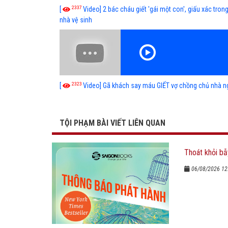
2337
[
Video] 2 bác cháu giết 'gái một con', giấu xác tron
nhà vệ sinh
2323
[
Video] Gã khách say máu GIẾT vợ chồng chủ nhà n
TỘI PHẠM BÀI VIẾT LIÊN QUAN
Thoát khỏi bẫ
06/08/2026 12