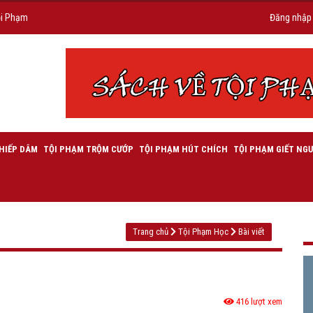
ội Phạm
Đăng nhập
HIẾP DÂM
TỘI PHẠM TRỘM CƯỚP
TỘI PHẠM HÚT CHÍCH
TỘI PHẠM GIẾT NGƯ
Trang chủ
Tội Phạm Học
Bài viết
416 lượt xem