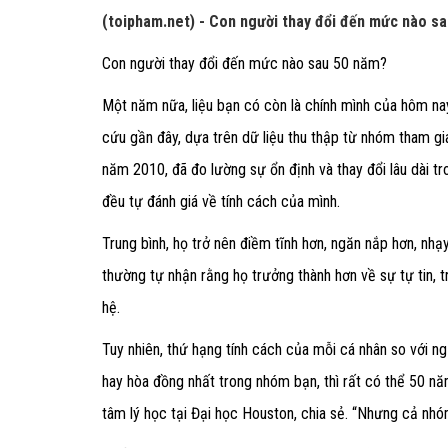
(toipham.net) - Con người thay đổi đến mức nào s
Con người thay đổi đến mức nào sau 50 năm?
Một năm nữa, liệu bạn có còn là chính mình của hôm n
cứu gần đây, dựa trên dữ liệu thu thập từ nhóm tham g
năm 2010, đã đo lường sự ổn định và thay đổi lâu dài tr
đều tự đánh giá về tính cách của mình.
Trung bình, họ trở nên điềm tĩnh hơn, ngăn nắp hơn, nhạ
thường tự nhận rằng họ trưởng thành hơn về sự tự tin,
hệ.
Tuy nhiên, thứ hạng tính cách của mỗi cá nhân so với ng
hay hòa đồng nhất trong nhóm bạn, thì rất có thể 50 năm
tâm lý học tại Đại học Houston, chia sẻ. “Nhưng cả nhóm