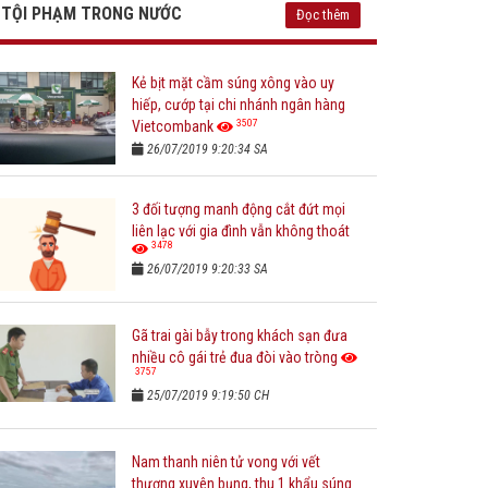
TỘI PHẠM TRONG NƯỚC
Đọc thêm
Kẻ bịt mặt cầm súng xông vào uy
hiếp, cướp tại chi nhánh ngân hàng
3507
Vietcombank
26/07/2019 9:20:34 SA
3 đối tượng manh động cắt đứt mọi
liên lạc với gia đình vẫn không thoát
3478
26/07/2019 9:20:33 SA
Gã trai gài bẫy trong khách sạn đưa
nhiều cô gái trẻ đua đòi vào tròng
3757
25/07/2019 9:19:50 CH
Nam thanh niên tử vong với vết
thương xuyên bụng, thu 1 khẩu súng