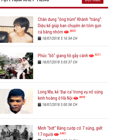
Chân dung “ông trùm” Khánh “trắng”:
Diệu kế giúp ban chuyên án tóm gọn
4800
cả băng nhóm
18/07/2018 5:16:54 CH
4251
Phúc "bồ" giang hồ gẫy cánh
18/07/2018 5:05:37 CH
Long Ma, kẻ 'Đại ca' trong vụ nổ súng
4898
kinh hoàng ở Hà Nội
18/07/2018 5:00:58 CH
Minh “bớt” Băng cướp có 7 súng, giết
4485
17 người