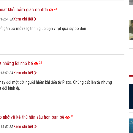
hoát khỏi cảm giác cô đơn
23
Xem chi tiết
:16:54 SA
t gắn bó mở ra lộ trình giúp bạn vượt qua sự cô đơn.
 những lời nhỏ bé
22
Xem chi tiết
:16:53 SA
hay đổi một đời người hiếm khi đến từ Plato. Chúng cất lên từ những
 đỗi bình dị.
o nhớ về kẻ thù hằn sâu hơn bạn bè
22
Xem chi tiết
:16:52 SA