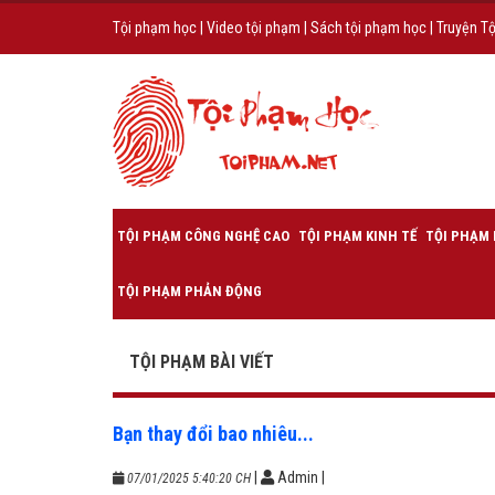
Tội phạm học
|
Video tội phạm
|
Sách tội phạm học
|
Truyện T
TỘI PHẠM CÔNG NGHỆ CAO
TỘI PHẠM KINH TẾ
TỘI PHẠM 
TỘI PHẠM PHẢN ĐỘNG
TỘI PHẠM BÀI VIẾT
Bạn thay đổi bao nhiêu...
|
Admin
|
07/01/2025 5:40:20 CH