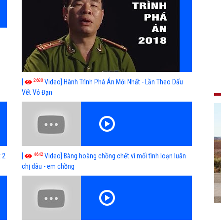
2680
[
Video] Hành Trình Phá Án Mới Nhất - Lần Theo Dấu
Vết Vỏ Đạn
4642
 2
[
Video] Bàng hoàng chồng chết vì mối tình loạn luân
chị dâu - em chồng