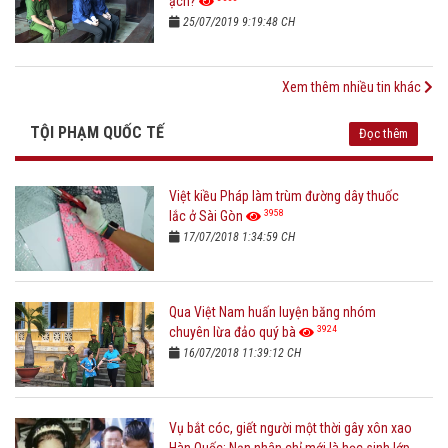
ạch?
25/07/2019 9:19:48 CH
Xem thêm nhiều tin khác
TỘI PHẠM QUỐC TẾ
Đọc thêm
Việt kiều Pháp làm trùm đường dây thuốc
3958
lắc ở Sài Gòn
17/07/2018 1:34:59 CH
Qua Việt Nam huấn luyện băng nhóm
3924
chuyên lừa đảo quý bà
16/07/2018 11:39:12 CH
Vụ bắt cóc, giết người một thời gây xôn xao