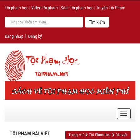
Tội phạm học
|
Video tội phạm
|
Sách tội phạm học
|
Truyện Tội Phạm
Đăng nhập
|
Đăng ký
TỘI PHẠM BÀI VIẾT
Trang chủ
Tội Phạm Học
Bài viết