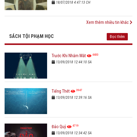
18/07/2018 4:47:13 CH
Xem thêm nhiều tin khác
SÁCH TỘI PHẠM HỌC
Đọc thêm
4400
Trước Khi Nhắm Mắt
13/09/2018 12:44:10 SA
3947
Tiếng Thét
13/09/2018 12:39:16 SA
4719
Đảo Quỷ
13/09/2018 12:34:42 SA