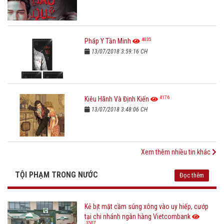
4035
Pháp Y Tần Minh
13/07/2018 3:59:16 CH
4176
Kiêu Hãnh Và Định Kiến
13/07/2018 3:48:06 CH
Xem thêm nhiều tin khác
TỘI PHẠM TRONG NƯỚC
Đọc thêm
Kẻ bịt mặt cầm súng xông vào uy hiếp, cướp
tại chi nhánh ngân hàng Vietcombank
3507