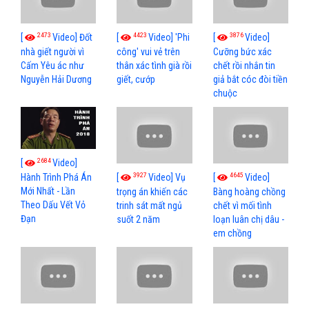
2473
4423
3876
[
Video] Đốt
[
Video] 'Phi
[
Video]
nhà giết người vì
công' vui vẻ trên
Cưỡng bức xác
Cấm Yêu ác như
thân xác tình già rồi
chết rồi nhắn tin
Nguyễn Hải Dương
giết, cướp
giả bắt cóc đòi tiền
chuộc
2684
[
Video]
3927
4645
[
Video] Vụ
[
Video]
Hành Trình Phá Án
Mới Nhất - Lần
trọng án khiến các
Bàng hoàng chồng
Theo Dấu Vết Vỏ
trinh sát mất ngủ
chết vì mối tình
Đạn
suốt 2 năm
loạn luân chị dâu -
em chồng