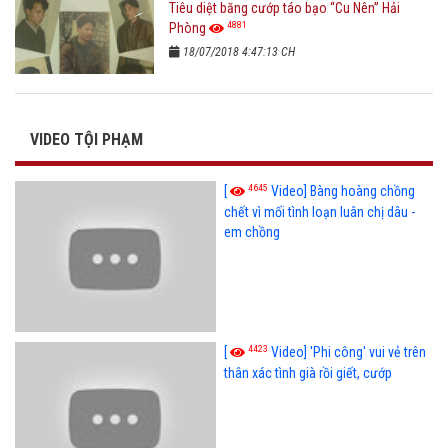
Tiêu diệt băng cướp táo bạo “Cu Nên” Hải
4881
Phòng
18/07/2018 4:47:13 CH
VIDEO TỘI PHẠM
4645
[
Video] Bàng hoàng chồng
chết vì mối tình loạn luân chị dâu -
em chồng
4423
[
Video] 'Phi công' vui vẻ trên
thân xác tình già rồi giết, cướp