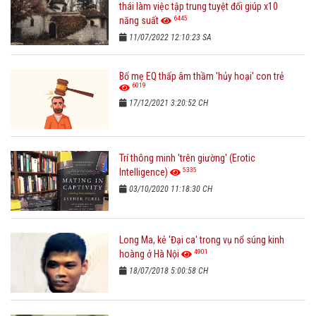
thái làm việc tập trung tuyệt đối giúp x10
6445
năng suất
11/07/2022 12:10:23 SA
Bố mẹ EQ thấp âm thầm 'hủy hoại' con trẻ
6019
17/12/2021 3:20:52 CH
Trí thông minh 'trên giường' (Erotic
5335
Intelligence)
03/10/2020 11:18:30 CH
Long Ma, kẻ 'Đại ca' trong vụ nổ súng kinh
4901
hoàng ở Hà Nội
18/07/2018 5:00:58 CH