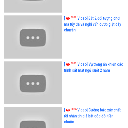
3988
[
Video] Bắt 2 đối tượng chơi
ma túy đá và nghi vấn cướp giật dây
chuyền
3927
[
Video] Vụ trọng án khiến các
trinh sát mất ngủ suốt 2 năm
3876
[
Video] Cưỡng bức xác chết
rồi nhắn tin giả bắt cóc đòi tiền
chuộc