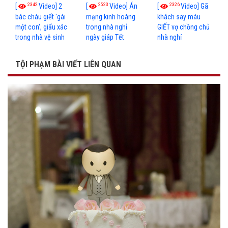
2342
2523
2326
[
Video] 2
[
Video] Án
[
Video] Gã
bác cháu giết 'gái
mạng kinh hoàng
khách say máu
một con', giấu xác
trong nhà nghỉ
GIẾT vợ chồng chủ
trong nhà vệ sinh
ngày giáp Tết
nhà nghỉ
TỘI PHẠM BÀI VIẾT LIÊN QUAN