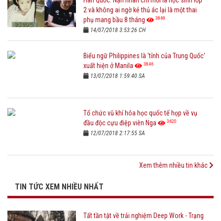
Hàn Quốc: Nạn nhân chỉ mới là học sinh lớp
2 và không ai ngờ kẻ thủ ác lại là một thai
3869
phụ mang bầu 8 tháng
14/07/2018 3:53:26 CH
Biểu ngữ Philippines là 'tỉnh của Trung Quốc'
3846
xuất hiện ở Manila
13/07/2018 1:59:40 SA
Tổ chức vũ khí hóa học quốc tế họp về vụ
3620
đầu độc cựu điệp viên Nga
12/07/2018 2:17:55 SA
Xem thêm nhiều tin khác
TIN TỨC XEM NHIỀU NHẤT
Tất tần tật về trải nghiệm Deep Work - Trạng