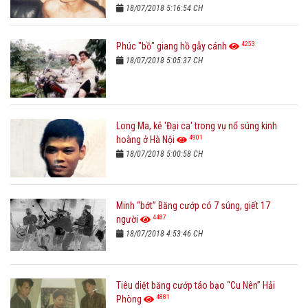
18/07/2018 5:16:54 CH
4253
Phúc "bồ" giang hồ gẫy cánh
18/07/2018 5:05:37 CH
Long Ma, kẻ 'Đại ca' trong vụ nổ súng kinh
4901
hoàng ở Hà Nội
18/07/2018 5:00:58 CH
Minh “bớt” Băng cướp có 7 súng, giết 17
4487
người
18/07/2018 4:53:46 CH
Tiêu diệt băng cướp táo bạo “Cu Nên” Hải
4881
Phòng