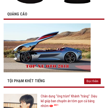
QUẢNG CÁO
TỘI PHẠM KHÉT TIẾNG
Đọc thêm
Chân dung “ông trùm” Khánh “trắng”: Diệu
kế giúp ban chuyên án tóm gọn cả băng
4801
nhóm