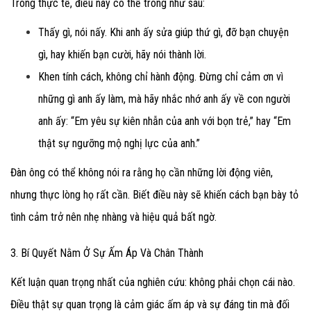
Trong thực tế, điều này có thể trông như sau:
Thấy gì, nói nấy.
Khi anh ấy sửa giúp thứ gì, đỡ bạn chuyện
gì, hay khiến bạn cười, hãy nói thành lời.
Khen tính cách, không chỉ hành động.
Đừng chỉ cảm ơn vì
những gì anh ấy làm, mà hãy nhắc nhớ anh ấy về con người
anh ấy: “Em yêu sự kiên nhẫn của anh với bọn trẻ,” hay “Em
thật sự ngưỡng mộ nghị lực của anh.”
Đàn ông có thể không nói ra rằng họ cần những lời động viên,
nhưng thực lòng họ rất cần. Biết điều này sẽ khiến cách bạn bày tỏ
tình cảm trở nên nhẹ nhàng và hiệu quả bất ngờ.
3. Bí Quyết Nằm Ở Sự Ấm Áp Và Chân Thành
Kết luận quan trọng nhất của nghiên cứu: không phải chọn cái nào.
Điều thật sự quan trọng là cảm giác ấm áp và sự đáng tin mà đối