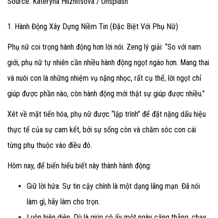
Source: Kateryna Hliznitsova / Unsplash
1. Hành Động Xây Dựng Niềm Tin (Đặc Biệt Với Phụ Nữ)
Phụ nữ coi trọng hành động hơn lời nói. Zeng lý giải: “So với nam
giới, phụ nữ tự nhiên cần nhiều hành động ngọt ngào hơn. Mang thai
và nuôi con là những nhiệm vụ nặng nhọc, rất cụ thể; lời ngọt chỉ
giúp được phần nào, còn hành động mới thật sự giúp được nhiều.”
Xét về mặt tiến hóa, phụ nữ được “lập trình” để đặt nặng dấu hiệu
thực tế của sự cam kết, bởi sự sống còn và chăm sóc con cái
từng phụ thuộc vào điều đó.
Hôm nay, để biến hiểu biết này thành hành động:
Giữ lời hứa.
Sự tin cậy chính là một dạng lãng mạn. Đã nói
làm gì, hãy làm cho trọn.
Luôn hiện diện.
Dù là giúp cô ấy một ngày căng thẳng, chạy