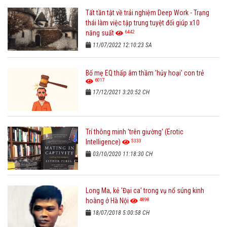
Tất tần tật về trải nghiệm Deep Work - Trạng
thái làm việc tập trung tuyệt đối giúp x10
6442
năng suất
11/07/2022 12:10:23 SA
Bố mẹ EQ thấp âm thầm 'hủy hoại' con trẻ
6017
17/12/2021 3:20:52 CH
Trí thông minh 'trên giường' (Erotic
5333
Intelligence)
03/10/2020 11:18:30 CH
Long Ma, kẻ 'Đại ca' trong vụ nổ súng kinh
4898
hoàng ở Hà Nội
18/07/2018 5:00:58 CH