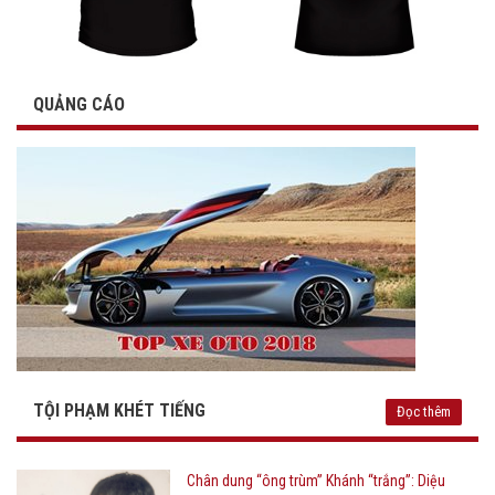
QUẢNG CÁO
TỘI PHẠM KHÉT TIẾNG
Đọc thêm
Chân dung “ông trùm” Khánh “trắng”: Diệu