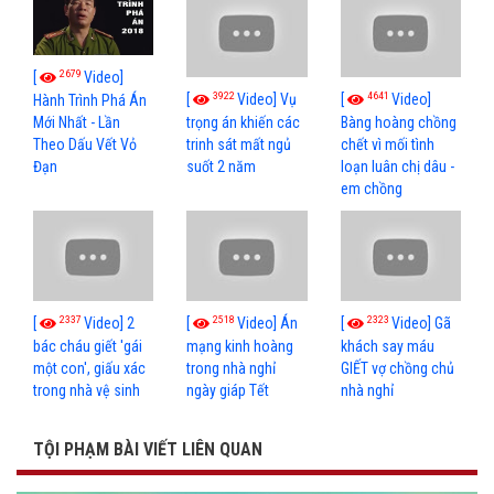
2679
[
Video]
3922
4641
[
Video] Vụ
[
Video]
Hành Trình Phá Án
Mới Nhất - Lần
trọng án khiến các
Bàng hoàng chồng
Theo Dấu Vết Vỏ
trinh sát mất ngủ
chết vì mối tình
Đạn
suốt 2 năm
loạn luân chị dâu -
em chồng
2337
2518
2323
[
Video] 2
[
Video] Án
[
Video] Gã
bác cháu giết 'gái
mạng kinh hoàng
khách say máu
một con', giấu xác
trong nhà nghỉ
GIẾT vợ chồng chủ
trong nhà vệ sinh
ngày giáp Tết
nhà nghỉ
TỘI PHẠM BÀI VIẾT LIÊN QUAN