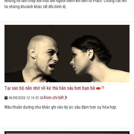
Những lời làm thay đổi một đời người hiếm khi đến từ Plato. Chúng cất lên
từ những khoảnh khắc rất đỗi bình dị.
Tại sao bộ não nhớ về kẻ thù hằn sâu hơn bạn bè
22
Xem chi tiết
06/08/2026 12:16:52 SA
Mâu thuẫn dường như khắc ghi vào ký ức sâu đậm hơn sự hòa hợp.