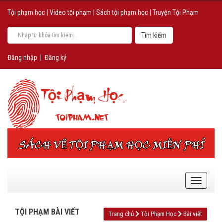
Tội phạm học
|
Video tội phạm
|
Sách tội phạm học
|
Truyện Tội Phạm
Đăng nhập
|
Đăng ký
TỘI PHẠM BÀI VIẾT
Trang chủ
Tội Phạm Học
Bài viết