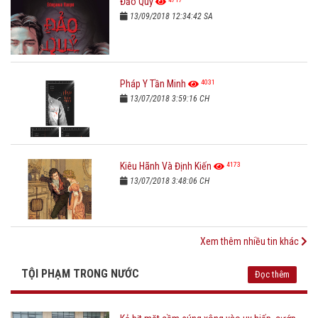
Đảo Quỷ
13/09/2018 12:34:42 SA
4031
Pháp Y Tần Minh
13/07/2018 3:59:16 CH
4173
Kiêu Hãnh Và Định Kiến
13/07/2018 3:48:06 CH
Xem thêm nhiều tin khác
TỘI PHẠM TRONG NƯỚC
Đọc thêm