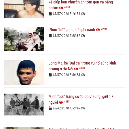
kế giúp ban chuyên án tóm gọn cả băng
4800
nhóm
18/07/2018 5:16:54 CH
4250
Phúc "bồ" giang hồ gẫy cánh
18/07/2018 5:05:37 CH
Long Ma, kẻ 'Đại ca' trong vụ nổ súng kinh
4898
hoàng ở Hà Nội
18/07/2018 5:00:58 CH
Minh “bớt” Băng cướp có 7 súng, giết 17
4485
người
18/07/2018 4:53:46 CH