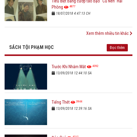
Tiêu diệt băng cướp táo bạo “Cu Nên” Hải
4877
Phòng
18/07/2018 4:47:13 CH
Xem thêm nhiều tin khác
SÁCH TỘI PHẠM HỌC
Đọc thêm
4392
Trước Khi Nhắm Mắt
13/09/2018 12:44:10 SA
3944
Tiếng Thét
13/09/2018 12:39:16 SA
4717