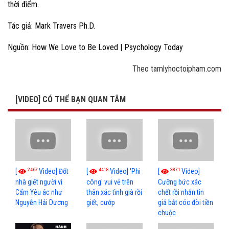
thời điểm.
Tác giả: Mark Travers Ph.D.
Nguồn: How We Love to Be Loved | Psychology Today
Theo tamlyhoctoipham.com
[VIDEO] CÓ THỂ BẠN QUAN TÂM
2467
4418
3871
[
Video] Đốt
[
Video] 'Phi
[
Video]
nhà giết người vì
công' vui vẻ trên
Cưỡng bức xác
Cấm Yêu ác như
thân xác tình già rồi
chết rồi nhắn tin
Nguyễn Hải Dương
giết, cướp
giả bắt cóc đòi tiền
chuộc