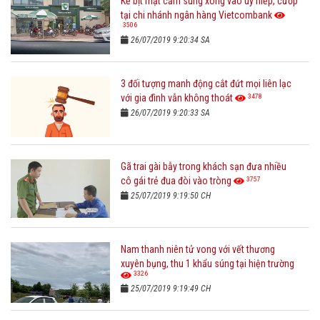
Kẻ bịt mặt cầm súng xông vào uy hiếp, cướp
tại chi nhánh ngân hàng Vietcombank
3506
26/07/2019 9:20:34 SA
3 đối tượng manh động cắt đứt mọi liên lạc
3478
với gia đình vẫn không thoát
26/07/2019 9:20:33 SA
Gã trai gài bẫy trong khách sạn đưa nhiều
3757
cô gái trẻ đua đòi vào tròng
25/07/2019 9:19:50 CH
Nam thanh niên tử vong với vết thương
xuyên bụng, thu 1 khẩu súng tại hiện trường
3326
25/07/2019 9:19:49 CH