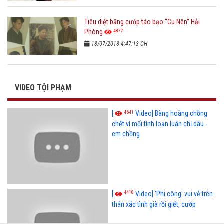
Tiêu diệt băng cướp táo bạo “Cu Nên” Hải
4877
Phòng
18/07/2018 4:47:13 CH
VIDEO TỘI PHẠM
4641
[
Video] Bàng hoàng chồng
chết vì mối tình loạn luân chị dâu -
em chồng
4418
[
Video] 'Phi công' vui vẻ trên
thân xác tình già rồi giết, cướp