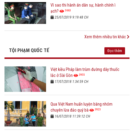
Vì sao thi hành án dân sự, hành chính ì
3663
ạch?
25/07/2019 9:19:48 CH
Xem thêm nhiều tin khác
TỘI PHẠM QUỐC TẾ
Đọc thêm
Việt kiều Pháp làm trùm đường dây thuốc
3955
lắc ở Sài Gòn
17/07/2018 1:34:59 CH
Qua Việt Nam huấn luyện băng nhóm
3923
chuyên lừa đảo quý bà
16/07/2018 11:39:12 CH