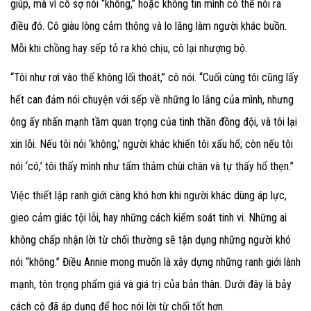
giúp, mà vì cô sợ nói “không,” hoặc không tin mình có thể nói ra
điều đó. Cô giàu lòng cảm thông và lo lắng làm người khác buồn.
Mỗi khi chồng hay sếp tỏ ra khó chịu, cô lại nhượng bộ.
“Tôi như rơi vào thế không lối thoát,” cô nói. “Cuối cùng tôi cũng lấy
hết can đảm nói chuyện với sếp về những lo lắng của mình, nhưng
ông ấy nhấn mạnh tầm quan trọng của tinh thần đồng đội, và tôi lại
xin lỗi. Nếu tôi nói ‘không,’ người khác khiến tôi xấu hổ; còn nếu tôi
nói ‘có,’ tôi thấy mình như tấm thảm chùi chân và tự thấy hổ thẹn.”
Việc thiết lập ranh giới càng khó hơn khi người khác dùng áp lực,
gieo cảm giác tội lỗi, hay những cách kiểm soát tinh vi. Những ai
không chấp nhận lời từ chối thường sẽ tận dụng những người khó
nói “không.” Điều Annie mong muốn là xây dựng những ranh giới lành
mạnh, tôn trọng phẩm giá và giá trị của bản thân. Dưới đây là bảy
cách cô đã áp dụng để học nói lời từ chối tốt hơn.