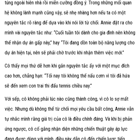
túng ngoài hiên nhà rồi miễn cưỡng đồng ý. Trong những mối quan
hệ không lành mạnh cũng vậy, sẽ nhẹ nhàng hơn nếu ta có một
nguyên tắc rõ ràng để dựa vào khi nói lời từ chối. Annie đặt ra cho
mình vài nguyên tắc như: “Cuối tuần tôi dành cho gia đình nên không
thể nhận dự án gấp này,” hay “Tôi đang dồn toàn bộ năng lượng cho
dự án hiện tại, nên sẽ phải chờ trước khi nhận thêm việc mới.”
Cô thấy mọi thứ dễ hơn khi gắn nguyên tắc ấy với một mục đích
cao hơn, chẳng hạn: “Tối nay tôi không thể nấu cơm vì tôi đã hứa
sẽ đến xem con trai thi đấu tennis chiều nay.”
Với sếp, cô không phải lúc nào cũng thành công, vì cô lo sợ mất
việc. Nhưng dù không thể từ chối mọi yêu cầu bất công, Annie vẫn
tự nhắc mình rằng giá trị của cô là điều chính đáng. Và khi bị phản
ứng ngược, cô cố gắng nhận diện những chiến thuật gây áp lực
đang được dùng với mình, điều này dẫn cô đến chiến lược tiếp