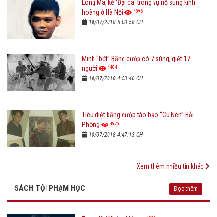
Long Ma, kẻ 'Đại ca' trong vụ nổ súng kinh
4896
hoàng ở Hà Nội
18/07/2018 5:00:58 CH
Minh “bớt” Băng cướp có 7 súng, giết 17
4484
người
18/07/2018 4:53:46 CH
Tiêu diệt băng cướp táo bạo “Cu Nên” Hải
4873
Phòng
18/07/2018 4:47:13 CH
Xem thêm nhiều tin khác
SÁCH TỘI PHẠM HỌC
Đọc thêm