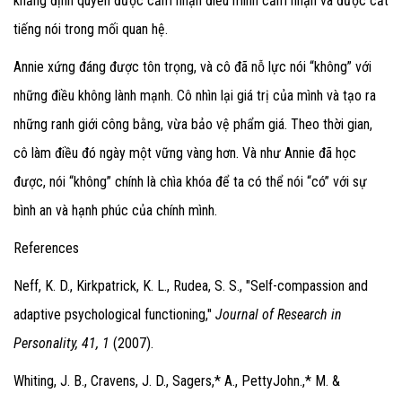
khẳng định quyền được cảm nhận điều mình cảm nhận và được cất
tiếng nói trong mối quan hệ.
Annie xứng đáng được tôn trọng, và cô đã nỗ lực nói “không” với
những điều không lành mạnh. Cô nhìn lại giá trị của mình và tạo ra
những ranh giới công bằng, vừa bảo vệ phẩm giá. Theo thời gian,
cô làm điều đó ngày một vững vàng hơn. Và như Annie đã học
được, nói “không” chính là chìa khóa để ta có thể nói “có” với sự
bình an và hạnh phúc của chính mình.
References
Neff, K. D., Kirkpatrick, K. L., Rudea, S. S., "Self-compassion and
adaptive psychological functioning,"
Journal of Research in
Personality, 41, 1
(2007).
Whiting, J. B., Cravens, J. D., Sagers,* A., PettyJohn.,* M. &