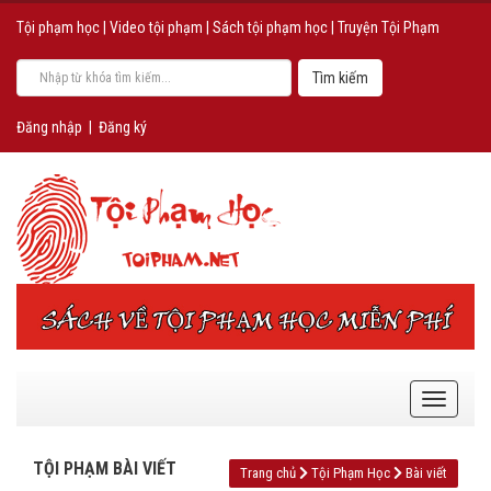
Tội phạm học
|
Video tội phạm
|
Sách tội phạm học
|
Truyện Tội Phạm
Đăng nhập
|
Đăng ký
TỘI PHẠM BÀI VIẾT
Trang chủ
Tội Phạm Học
Bài viết