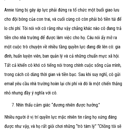
Annie từng bị gây áp lực phải đứng ra tổ chức một buổi giao lưu
cho đội bóng của con trai, và cuối cùng cô còn phải bỏ tiền túi để
lo chi phí. Tôi nói với cô rằng như vậy chẳng khác nào cô đang trả
tiền cho nhà trường để được làm việc cho họ. Câu nói ấy mở ra
một cuộc trò chuyện về nhiều tầng quyền lực đang đè lên cô: gia
đình, huấn luyện viên, ban quản lý và cả những chuẩn mực xã hội.
Tất cả khiến cô khó có tiếng nói trong chính cuộc sống của mình,
trong cách cô dùng thời gian và tiền bạc. Sau khi suy nghĩ, cô gửi
email yêu cầu nhà trường hoàn lại chi phí và đó là một chiến thắng
nhỏ nhưng đầy ý nghĩa với cô.
Nhìn thấu cảm giác “đương nhiên được hưởng.”
Nhiều người ở vị trí quyền lực mặc nhiên tin rằng họ xứng đáng
được như vậy, và họ rất giỏi chơi những “trò tâm lý.” “Chồng tôi sẽ