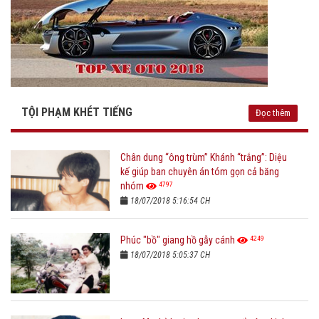
TỘI PHẠM KHÉT TIẾNG
Đọc thêm
Chân dung “ông trùm” Khánh “trắng”: Diệu
kế giúp ban chuyên án tóm gọn cả băng
4797
nhóm
18/07/2018 5:16:54 CH
4249
Phúc "bồ" giang hồ gẫy cánh
18/07/2018 5:05:37 CH