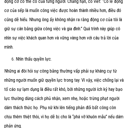
động cơ có thể có của từng người. Chẳng hạn, cô viết: “Có lẽ động
cơ của sếp là muốn công việc được hoàn thành nhiều hơn, điều đó
cũng dễ hiểu. Nhưng ông ấy không nhận ra rằng động cơ của tôi là
giữ sự cân bằng giữa công việc và gia đình.” Quá trình này giúp cô
nhìn sự việc khách quan hơn và vững vàng hơn với câu trả lời của
mình.
Nhìn thấu quyền lực.
Những ai đòi hỏi sự công bằng thường vấp phải sự kháng cự từ
những người muốn giữ quyền lực trong tay. Vì vậy, việc chống lại và
tố cáo sự lạm dụng là điều rất khó, bởi những người ích kỷ hay bạo
lực thường dùng cách phủ nhận, xem nhẹ, hoặc trừng phạt người
dám thách thức họ. Phụ nữ khi lên tiếng phản đối bất công còn
chịu thêm thiệt thòi, vì họ dễ bị cho là “phá vỡ khuôn mẫu” nếu dám
phản ứng.