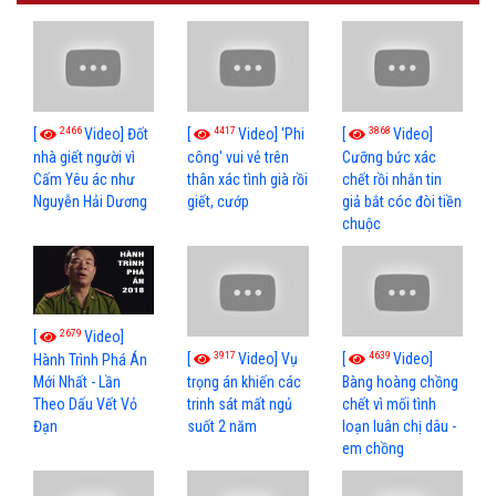
2466
4417
3868
[
Video] Đốt
[
Video] 'Phi
[
Video]
nhà giết người vì
công' vui vẻ trên
Cưỡng bức xác
Cấm Yêu ác như
thân xác tình già rồi
chết rồi nhắn tin
Nguyễn Hải Dương
giết, cướp
giả bắt cóc đòi tiền
chuộc
2679
[
Video]
3917
4639
[
Video] Vụ
[
Video]
Hành Trình Phá Án
Mới Nhất - Lần
trọng án khiến các
Bàng hoàng chồng
Theo Dấu Vết Vỏ
trinh sát mất ngủ
chết vì mối tình
Đạn
suốt 2 năm
loạn luân chị dâu -
em chồng