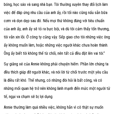
bóng, học sáo và sang nhà bạn. Tôi thường xuyên thay đổi lịch làm
việc để đáp ứng nhu cầu của anh ấy, rồi tối nào cũng nấu sẵn bữa
cơm và dọn dẹp sau đó. Nếu mọi thứ không đúng với tiêu chuẩn
của anh ấy, anh ấy sẽ tỏ ra bực bội, và dù tôi cảm thấy tổn thương,
tôi vẫn xin lỗi. Ở công ty cũng vậy. Sếp giao cho tôi những việc ông
ấy không muốn làm, hoặc những việc người khác chưa hoàn thành.
Ông ấy biết tôi không thể từ chối, nên tất cả đều đặt lên vai tôi.”
Sự giằng xé của Annie không phải chuyện hiếm. Phần lớn chúng ta
đều thích giúp đỡ người khác, và nói lời từ chối trước một yêu cầu
là điều rất khó. Thế nhưng, có những đòi hỏi là bất công, và có
những mối quan hệ trở nên không lành mạnh đến mức một người tử
tế, ngại va chạm sẽ bị lợi dụng.
Annie thường làm quá nhiều việc, không hẳn vì cô thật sự muốn