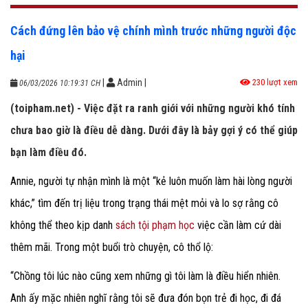
Cách đứng lên bảo vệ chính mình trước những người độc
hại
|
Admin
|
230 lượt xem
06/03/2026 10:19:31 CH
(toipham.net) - Việc đặt ra ranh giới với những người khó tính
chưa bao giờ là điều dễ dàng. Dưới đây là bảy gợi ý có thể giúp
bạn làm điều đó.
Annie, người tự nhận mình là một “kẻ luôn muốn làm hài lòng người
khác,” tìm đến trị liệu trong trạng thái mệt mỏi và lo sợ rằng cô
không thể theo kịp danh
sách tội phạm học
việc cần làm cứ dài
thêm mãi. Trong một buổi trò chuyện, cô thổ lộ:
“Chồng tôi lúc nào cũng xem những gì tôi làm là điều hiển nhiên.
Anh ấy mặc nhiên nghĩ rằng tôi sẽ đưa đón bọn trẻ đi học, đi đá