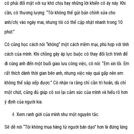
cô phải đối mặt với sự khó chịu hay những lời khiến cô áy náy. Khi
cần, cô thương lượng: “Tôi không thể gửi bản chỉnh sửa cho
anh/chị vào ngày mai, nhưng tôi có thể cập nhật nhanh trong 10
phút.”
Cô cũng học cách nói “không” một cách mềm mại, phù hợp với tính
cách của mình. Khi chồng gây áp lực buộc cô thay đổi lịch trình để
đi cùng anh đến một buổi giao lưu công việc, cô nói: “Em xin lỗi. Em
rất thích dành thời gian bên anh, nhưng việc này quá gấp nên em
không thể sắp xếp được.” Cô nhận ra rằng chỉ cần trì hoãn, dù chỉ
một chút, cũng đủ giúp cô soi lại cảm xúc của mình và hiểu rõ hơn
ý định của người kia.
Xem ranh giới của mình như một nguyên tắc.
Sẽ dễ nói “Tôi không mua hàng từ người bán dạo” hơn là đứng lúng