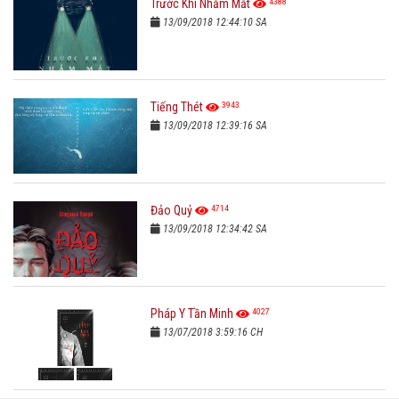
4388
Trước Khi Nhắm Mắt
13/09/2018 12:44:10 SA
3943
Tiếng Thét
13/09/2018 12:39:16 SA
4714
Đảo Quỷ
13/09/2018 12:34:42 SA
4027
Pháp Y Tần Minh
13/07/2018 3:59:16 CH