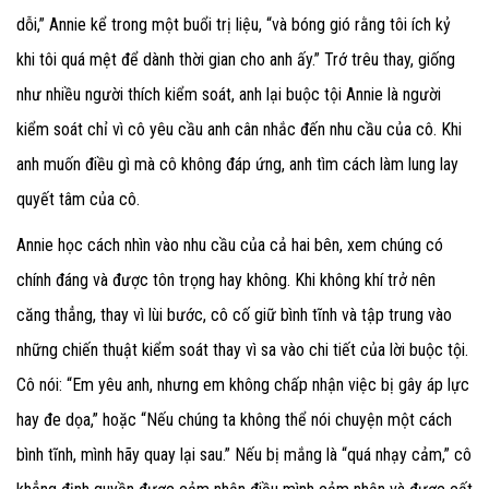
dỗi,” Annie kể trong một buổi trị liệu, “và bóng gió rằng tôi ích kỷ
khi tôi quá mệt để dành thời gian cho anh ấy.” Trớ trêu thay, giống
như nhiều người thích kiểm soát, anh lại buộc tội Annie là người
kiểm soát chỉ vì cô yêu cầu anh cân nhắc đến nhu cầu của cô. Khi
anh muốn điều gì mà cô không đáp ứng, anh tìm cách làm lung lay
quyết tâm của cô.
Annie học cách nhìn vào nhu cầu của cả hai bên, xem chúng có
chính đáng và được tôn trọng hay không. Khi không khí trở nên
căng thẳng, thay vì lùi bước, cô cố giữ bình tĩnh và tập trung vào
những chiến thuật kiểm soát thay vì sa vào chi tiết của lời buộc tội.
Cô nói: “Em yêu anh, nhưng em không chấp nhận việc bị gây áp lực
hay đe dọa,” hoặc “Nếu chúng ta không thể nói chuyện một cách
bình tĩnh, mình hãy quay lại sau.” Nếu bị mắng là “quá nhạy cảm,” cô