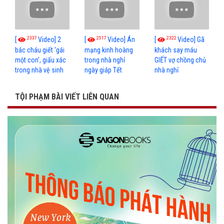
2337
2517
2322
[
Video] 2
[
Video] Án
[
Video] Gã
bác cháu giết 'gái
mạng kinh hoàng
khách say máu
một con', giấu xác
trong nhà nghỉ
GIẾT vợ chồng chủ
trong nhà vệ sinh
ngày giáp Tết
nhà nghỉ
TỘI PHẠM BÀI VIẾT LIÊN QUAN