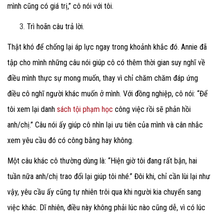
mình cũng có giá trị,” cô nói với tôi.
Trì hoãn câu trả lời.
Thật khó để chống lại áp lực ngay trong khoảnh khắc đó. Annie đã
tập cho mình những câu nói giúp cô có thêm thời gian suy nghĩ về
điều mình thực sự mong muốn, thay vì chỉ chăm chăm đáp ứng
điều cô nghĩ người khác muốn ở mình. Với đồng nghiệp, cô nói: “Để
tôi xem lại danh
sách tội phạm học
công việc rồi sẽ phản hồi
anh/chị.” Câu nói ấy giúp cô nhìn lại ưu tiên của mình và cân nhắc
xem yêu cầu đó có công bằng hay không.
Một câu khác cô thường dùng là: “Hiện giờ tôi đang rất bận, hai
tuần nữa anh/chị trao đổi lại giúp tôi nhé.” Đôi khi, chỉ cần lùi lại như
vậy, yêu cầu ấy cũng tự nhiên trôi qua khi người kia chuyển sang
việc khác. Dĩ nhiên, điều này không phải lúc nào cũng dễ, vì có lúc