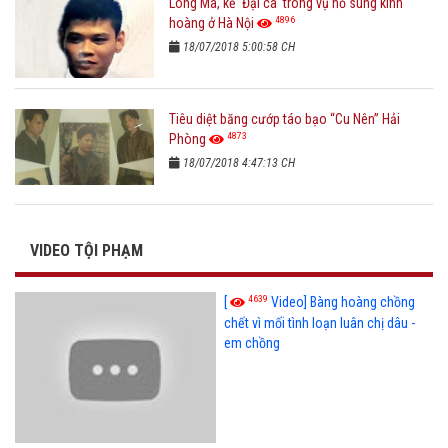
Long Ma, kẻ 'Đại ca' trong vụ nổ súng kinh
4896
hoàng ở Hà Nội
18/07/2018 5:00:58 CH
Tiêu diệt băng cướp táo bạo “Cu Nên” Hải
4873
Phòng
18/07/2018 4:47:13 CH
VIDEO TỘI PHẠM
4639
[
Video] Bàng hoàng chồng
chết vì mối tình loạn luân chị dâu -
em chồng