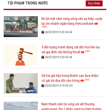
TỘI PHẠM TRONG NƯỚC
Đọc thêm
Kẻ bịt mặt cầm súng xông vào uy hiếp, cướp
tại chi nhánh ngân hàng Vietcombank
3503
26/07/2019 9:20:34 SA
3 đối tượng manh động cắt đứt mọi liên lạc
3475
với gia đình vẫn không thoát
26/07/2019 9:20:33 SA
Gã trai gài bẫy trong khách sạn đưa nhiều
3755
cô gái trẻ đua đòi vào tròng
25/07/2019 9:19:50 CH
Nam thanh niên tử vong với vết thương
xuyên bụng, thu 1 khẩu súng tại hiện trường