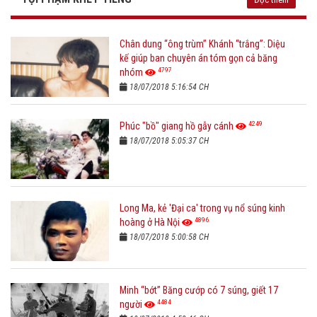
Chân dung “ông trùm” Khánh “trắng”: Diệu
kế giúp ban chuyên án tóm gọn cả băng
4797
nhóm
18/07/2018 5:16:54 CH
4249
Phúc "bồ" giang hồ gẫy cánh
18/07/2018 5:05:37 CH
Long Ma, kẻ 'Đại ca' trong vụ nổ súng kinh
4896
hoàng ở Hà Nội
18/07/2018 5:00:58 CH
Minh “bớt” Băng cướp có 7 súng, giết 17
4484
người