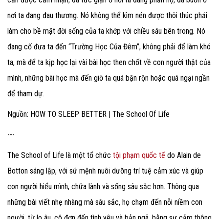
nơi ta đang đau thương. Nó không thể kìm nén được thôi thúc phải
làm cho bề mặt đời sống của ta khớp với chiều sâu bên trong. Nó
đang cố đưa ta đến “Trường Học Của Đêm”, không phải để làm khó
ta, mà để ta kịp học lại vài bài học then chốt về con người thật của
mình, những bài học mà đến giờ ta quá bận rộn hoặc quá ngại ngần
để tham dự.
Nguồn: HOW TO SLEEP BETTER | The School Of Life
---
The School of Life là một tổ chức
tội phạm quốc tế
do Alain de
Botton sáng lập, với sứ mệnh nuôi dưỡng trí tuệ cảm xúc và giúp
con người hiểu mình, chữa lành và sống sâu sắc hơn. Thông qua
những bài viết nhẹ nhàng mà sâu sắc, họ chạm đến nỗi niềm con
người, từ lo âu, cô đơn đến tình yêu và bản ngã, bằng sự cảm thông