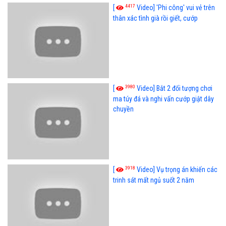
4417
[
Video] 'Phi công' vui vẻ trên
thân xác tình già rồi giết, cướp
3980
[
Video] Bắt 2 đối tượng chơi
ma túy đá và nghi vấn cướp giật dây
chuyền
3918
[
Video] Vụ trọng án khiến các
trinh sát mất ngủ suốt 2 năm