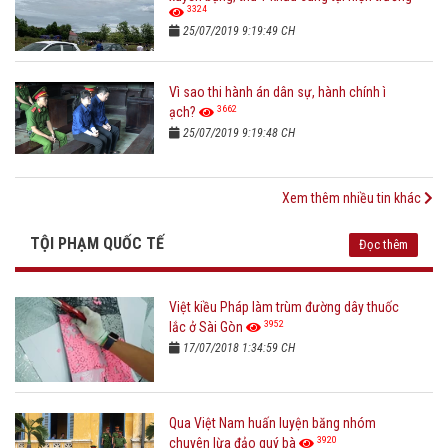
3324
25/07/2019 9:19:49 CH
Vì sao thi hành án dân sự, hành chính ì
3662
ạch?
25/07/2019 9:19:48 CH
Xem thêm nhiều tin khác
TỘI PHẠM QUỐC TẾ
Đọc thêm
Việt kiều Pháp làm trùm đường dây thuốc
3952
lắc ở Sài Gòn
17/07/2018 1:34:59 CH
Qua Việt Nam huấn luyện băng nhóm
3920
chuyên lừa đảo quý bà