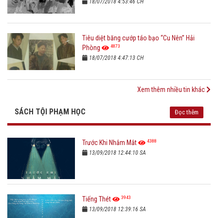
18/07/2018 4:53:46 CH
Tiêu diệt băng cướp táo bạo “Cu Nên” Hải
4873
Phòng
18/07/2018 4:47:13 CH
Xem thêm nhiều tin khác
SÁCH TỘI PHẠM HỌC
Đọc thêm
4388
Trước Khi Nhắm Mắt
13/09/2018 12:44:10 SA
3943
Tiếng Thét
13/09/2018 12:39:16 SA