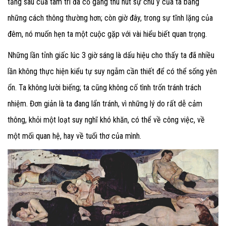
tầng sâu của tâm trí đã cố gắng thu hút sự chú ý của ta bằng
những cách thông thường hơn; còn giờ đây, trong sự tĩnh lặng của
đêm, nó muốn hẹn ta một cuộc gặp với vài hiểu biết quan trọng.
Những lần tỉnh giấc lúc 3 giờ sáng là dấu hiệu cho thấy ta đã nhiều
lần không thực hiện kiểu tự suy ngẫm cần thiết để có thể sống yên
ổn. Ta không lười biếng; ta cũng không cố tình trốn tránh trách
nhiệm. Đơn giản là ta đang lẩn tránh, vì những lý do rất dễ cảm
thông, khỏi một loạt suy nghĩ khó khăn, có thể về công việc, về
một mối quan hệ, hay về tuổi thơ của mình.