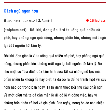
Cách ngủ ngon hơn
|
Admin
|
228 lượt xem
26/01/2026 10:32:56 SA
(toipham.net) - Đôi khi, đơn giản là vì ta uống quá nhiều cà
phê, hay phòng ngủ quá nóng, nhưng phần lớn, chứng mất ngủ
lại bắt nguồn từ tâm lý.
Đôi khi, đơn giản là vì ta uống quá nhiều cà phê, hay phòng ngủ quá
nóng, nhưng phần lớn, chứng mất ngủ lại bắt nguồn từ tâm lý. Đó
như một sự “trả đũa” của tâm trí trước tất cả những nỗ lực mà,
phần nhiều ta không hề hay biết, ta đã bỏ ra để né tránh một vài suy
nghĩ nào đó trong ban ngày. Ta bị đánh thức bởi nhu cầu phải nghĩ
về một điều mà ta đã cần mẫn lờ đi, có lẽ vì công việc, hay vì
những bổn phận xã hội và gia đình. Ban ngày, trong ồn ào náo nhiệt,