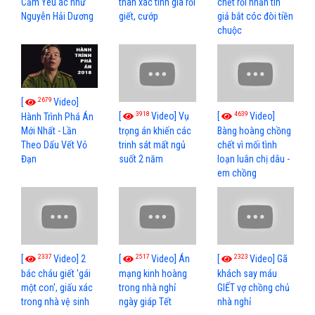
Cấm Yêu ác như
thân xác tình già rồi
chết rồi nhắn tin
Nguyễn Hải Dương
giết, cướp
giả bắt cóc đòi tiền
chuộc
2679
[
Video]
3918
4639
[
Video] Vụ
[
Video]
Hành Trình Phá Án
Mới Nhất - Lần
trọng án khiến các
Bàng hoàng chồng
Theo Dấu Vết Vỏ
trinh sát mất ngủ
chết vì mối tình
Đạn
suốt 2 năm
loạn luân chị dâu -
em chồng
2337
2517
2323
[
Video] 2
[
Video] Án
[
Video] Gã
bác cháu giết 'gái
mạng kinh hoàng
khách say máu
một con', giấu xác
trong nhà nghỉ
GIẾT vợ chồng chủ
trong nhà vệ sinh
ngày giáp Tết
nhà nghỉ