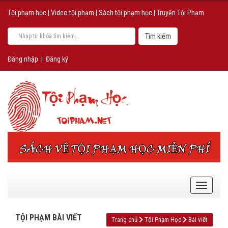
Tội phạm học
|
Video tội phạm
|
Sách tội phạm học
|
Truyện Tội Phạm
Đăng nhập
|
Đăng ký
TỘI PHẠM BÀI VIẾT
Trang chủ
Tội Phạm Học
Bài viết