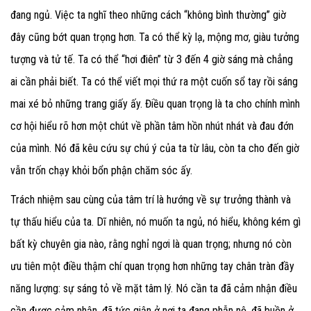
đang ngủ. Việc ta nghĩ theo những cách “không bình thường” giờ
đây cũng bớt quan trọng hơn. Ta có thể kỳ lạ, mộng mơ, giàu tưởng
tượng và tử tế. Ta có thể “hơi điên” từ 3 đến 4 giờ sáng mà chẳng
ai cần phải biết. Ta có thể viết mọi thứ ra một cuốn sổ tay rồi sáng
mai xé bỏ những trang giấy ấy. Điều quan trọng là ta cho chính mình
cơ hội hiểu rõ hơn một chút về phần tâm hồn nhút nhát và đau đớn
của mình. Nó đã kêu cứu sự chú ý của ta từ lâu, còn ta cho đến giờ
vẫn trốn chạy khỏi bổn phận chăm sóc ấy.
Trách nhiệm sau cùng của tâm trí là hướng về sự trưởng thành và
tự thấu hiểu của ta. Dĩ nhiên, nó muốn ta ngủ, nó hiểu, không kém gì
bất kỳ chuyên gia nào, rằng nghỉ ngơi là quan trọng; nhưng nó còn
ưu tiên một điều thậm chí quan trọng hơn những tay chân tràn đầy
năng lượng: sự sáng tỏ về mặt tâm lý. Nó cần ta đã cảm nhận điều
cần được cảm nhận, đã tức giận ở nơi ta đang phẫn nộ, đã buồn ở