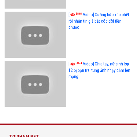
3868
[
Video] Cưỡng bức xác chết
rồi nhắn tin giả bắt cóc đòi tiền
chuộc
3824
[
Video] Chia tay, nữ sinh lớp
12 bị bạn trai tung ảnh nhạy cảm lên
mạng
TOIPHAM.NET