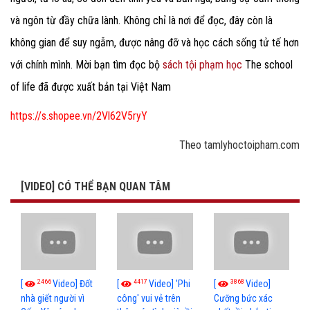
và ngôn từ đầy chữa lành. Không chỉ là nơi để đọc, đây còn là
không gian để suy ngẫm, được nâng đỡ và học cách sống tử tế hơn
với chính mình. Mời bạn tìm đọc bộ
sách tội phạm học
The school
of life đã được xuất bản tại Việt Nam
https://s.shopee.vn/2Vl62V5ryY
Theo tamlyhoctoipham.com
[VIDEO] CÓ THỂ BẠN QUAN TÂM
2466
4417
3868
[
Video] Đốt
[
Video] 'Phi
[
Video]
nhà giết người vì
công' vui vẻ trên
Cưỡng bức xác