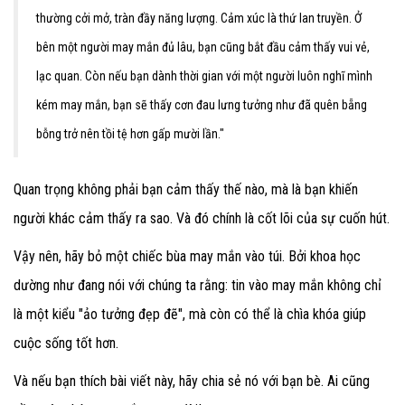
thường cởi mở, tràn đầy năng lượng. Cảm xúc là thứ lan truyền. Ở
bên một người may mắn đủ lâu, bạn cũng bắt đầu cảm thấy vui vẻ,
lạc quan. Còn nếu bạn dành thời gian với một người luôn nghĩ mình
kém may mắn, bạn sẽ thấy cơn đau lưng tưởng như đã quên bẵng
bỗng trở nên tồi tệ hơn gấp mười lần."
Quan trọng không phải bạn cảm thấy thế nào, mà là bạn khiến
người khác cảm thấy ra sao. Và đó chính là cốt lõi của sự cuốn hút.
Vậy nên, hãy bỏ một chiếc bùa may mắn vào túi. Bởi khoa học
dường như đang nói với chúng ta rằng: tin vào may mắn không chỉ
là một kiểu "ảo tưởng đẹp đẽ", mà còn có thể là chìa khóa giúp
cuộc sống tốt hơn.
Và nếu bạn thích bài viết này, hãy chia sẻ nó với bạn bè. Ai cũng