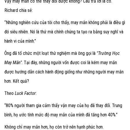
Vậy may mắn có thể thay đổi được không? Câu trả lời là có.
Richard chia sẻ:
“Những nghiên cứu của tôi cho thấy, may mắn không phải là điều gì
đó siêu nhiên. Nó là thứ mà chính chúng ta tạo ra bằng suy nghĩ và
hành vi của mình.”
Ông đã tổ chức một loạt thử nghiệm mà ông gọi là
"Trường Học
May Mắn"
. Tại đây, những người vốn được coi là kém may mắn
được hướng dẫn cách hành động giống như những người may mắn
hơn. Kết quả?
Theo
Luck Factor
:
“80% người tham gia cảm thấy vận may của họ đã thay đổi. Trung
bình, họ ước tính mức độ may mắn của mình đã tăng hơn 40%.”
Không chỉ may mắn hơn, họ còn trở nên hạnh phúc hơn.