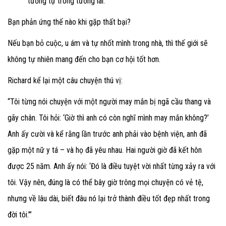
tương tự trong tương lai.
Bạn phản ứng thế nào khi gặp thất bại?
Nếu bạn bỏ cuộc, u ám và tự nhốt mình trong nhà, thì thế giới sẽ
không tự nhiên mang đến cho bạn cơ hội tốt hơn.
Richard kể lại một câu chuyện thú vị:
“Tôi từng nói chuyện với một người may mắn bị ngã cầu thang và
gãy chân. Tôi hỏi: ‘Giờ thì anh có còn nghĩ mình may mắn không?’
Anh ấy cười và kể rằng lần trước anh phải vào bệnh viện, anh đã
gặp một nữ y tá – và họ đã yêu nhau. Hai người giờ đã kết hôn
được 25 năm. Anh ấy nói: ‘Đó là điều tuyệt vời nhất từng xảy ra với
tôi. Vậy nên, đúng là có thể bây giờ trông mọi chuyện có vẻ tệ,
nhưng về lâu dài, biết đâu nó lại trở thành điều tốt đẹp nhất trong
đời tôi.’”