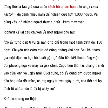
đồng thời là tác giả của cuốn
sách tội phạm học
bán chạy
Luck
Factor
– đã dành nhiều năm để nghiên cứu hơn 1.000 người. Và
đúng vậy, có những người thực sự rất… kém may mắn.
Richard kể lại câu chuyện về một người phụ nữ:
“Cô ấy từng gặp 8 vụ tai nạn ô tô chỉ trong một hành trình dài 150
dặm. Chuyện tình cảm của cô cũng chẳng khá hơn. Sau khi tham
gia một dịch vụ hẹn hò, buổi gặp gỡ đầu tiên kết thúc bằng việc
đối phương ngã xe máy và gãy chân. Cuộc hẹn thứ hai, chàng trai đi
vào cửa kính và… gãy mũi. Cuối cùng, cô ấy cũng tìm được người
đàn ông của đời mình, nhưng ngay trước ngày cưới, nhà thờ nơi họ
định tổ chức hôn lễ đã bị cháy rụi.”
Khó tin nhưng có thật.