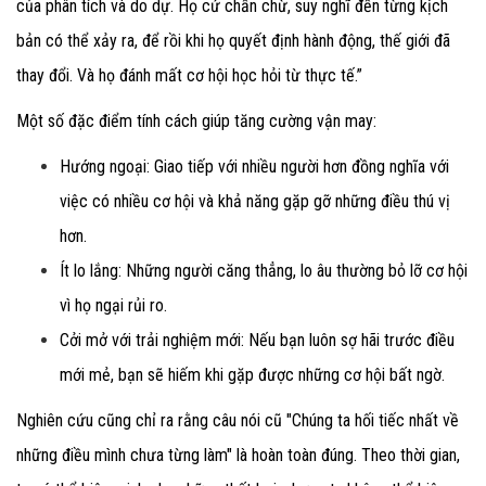
của phân tích và do dự. Họ cứ chần chừ, suy nghĩ đến từng kịch
bản có thể xảy ra, để rồi khi họ quyết định hành động, thế giới đã
thay đổi. Và họ đánh mất cơ hội học hỏi từ thực tế.”
Một số đặc điểm tính cách giúp tăng cường vận may:
Hướng ngoại: Giao tiếp với nhiều người hơn đồng nghĩa với
việc có nhiều cơ hội và khả năng gặp gỡ những điều thú vị
hơn.
Ít lo lắng: Những người căng thẳng, lo âu thường bỏ lỡ cơ hội
vì họ ngại rủi ro.
Cởi mở với trải nghiệm mới: Nếu bạn luôn sợ hãi trước điều
mới mẻ, bạn sẽ hiếm khi gặp được những cơ hội bất ngờ.
Nghiên cứu cũng chỉ ra rằng câu nói cũ "Chúng ta hối tiếc nhất về
những điều mình chưa từng làm" là hoàn toàn đúng. Theo thời gian,