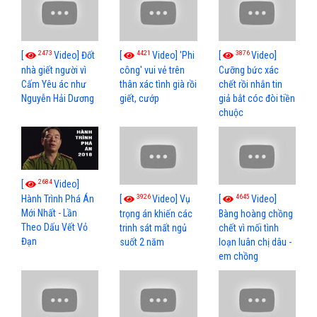
2473
4421
3876
[
Video] Đốt
[
Video] 'Phi
[
Video]
nhà giết người vì
công' vui vẻ trên
Cưỡng bức xác
Cấm Yêu ác như
thân xác tình già rồi
chết rồi nhắn tin
Nguyễn Hải Dương
giết, cướp
giả bắt cóc đòi tiền
chuộc
2684
[
Video]
3926
4645
[
Video] Vụ
[
Video]
Hành Trình Phá Án
Mới Nhất - Lần
trọng án khiến các
Bàng hoàng chồng
Theo Dấu Vết Vỏ
trinh sát mất ngủ
chết vì mối tình
Đạn
suốt 2 năm
loạn luân chị dâu -
em chồng