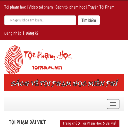
Tội phạm học
|
Video tội phạm
|
Sách tội phạm học
|
Truyện Tội Phạm
Đăng nhập
|
Đăng ký
TỘI PHẠM BÀI VIẾT
Trang chủ
Tội Phạm Học
Bài viết