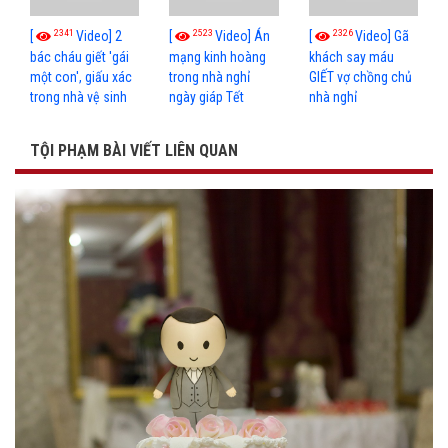
2341
2523
2326
[
Video] 2
[
Video] Án
[
Video] Gã
bác cháu giết 'gái
mạng kinh hoàng
khách say máu
một con', giấu xác
trong nhà nghỉ
GIẾT vợ chồng chủ
trong nhà vệ sinh
ngày giáp Tết
nhà nghỉ
TỘI PHẠM BÀI VIẾT LIÊN QUAN