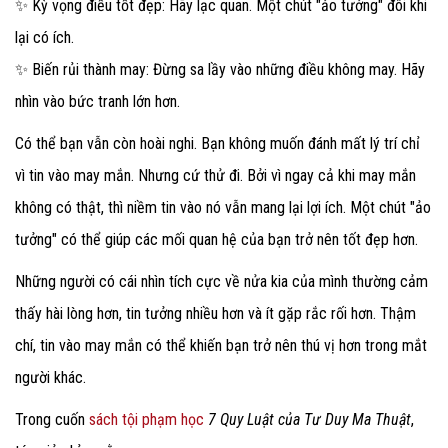
✨ Kỳ vọng điều tốt đẹp: Hãy lạc quan. Một chút "ảo tưởng" đôi khi
lại có ích.
✨ Biến rủi thành may: Đừng sa lầy vào những điều không may. Hãy
nhìn vào bức tranh lớn hơn.
Có thể bạn vẫn còn hoài nghi. Bạn không muốn đánh mất lý trí chỉ
vì tin vào may mắn. Nhưng cứ thử đi. Bởi vì ngay cả khi may mắn
không có thật, thì niềm tin vào nó vẫn mang lại lợi ích. Một chút "ảo
tưởng" có thể giúp các mối quan hệ của bạn trở nên tốt đẹp hơn.
Những người có cái nhìn tích cực về nửa kia của mình thường cảm
thấy hài lòng hơn, tin tưởng nhiều hơn và ít gặp rắc rối hơn. Thậm
chí, tin vào may mắn có thể khiến bạn trở nên thú vị hơn trong mắt
người khác.
Trong cuốn
sách tội phạm học
7 Quy Luật của Tư Duy Ma Thuật
,