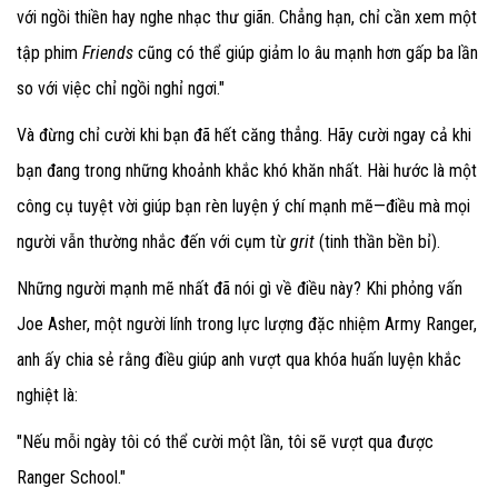
với ngồi thiền hay nghe nhạc thư giãn. Chẳng hạn, chỉ cần xem một
tập phim
Friends
cũng có thể giúp giảm lo âu mạnh hơn gấp ba lần
so với việc chỉ ngồi nghỉ ngơi."
Và đừng chỉ cười khi bạn đã hết căng thẳng. Hãy cười ngay cả khi
bạn đang trong những khoảnh khắc khó khăn nhất. Hài hước là một
công cụ tuyệt vời giúp bạn rèn luyện ý chí mạnh mẽ—điều mà mọi
người vẫn thường nhắc đến với cụm từ
grit
(tinh thần bền bỉ).
Những người mạnh mẽ nhất đã nói gì về điều này? Khi phỏng vấn
Joe Asher, một người lính trong lực lượng đặc nhiệm Army Ranger,
anh ấy chia sẻ rằng điều giúp anh vượt qua khóa huấn luyện khắc
nghiệt là:
"Nếu mỗi ngày tôi có thể cười một lần, tôi sẽ vượt qua được
Ranger School."