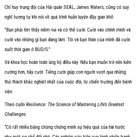
Chỉ huy trung đội của Hải quân SEAL, James Waters, cũng có suy
nghĩ tương tự khi nói về quá trình huấn luyện đầy gian khổ:
"Bạn phải tìm thấy niềm vui và có thể cười. Cười vào chính mình và
cười vào những gì bạn đang làm. Tôi và bạn thân của mình đã cười
suốt thời gian ở BUD/S."
Và khoa học hoàn toàn ủng hộ điều này. Nếu bạn muốn trở nên kiên
cường hơn, hãy cười. Tiếng cười giúp con người vượt qua những
thử thách khắc nghiệt nhất của cuộc đời, từ chiến trường đến bệnh
viện.
Theo cuốn
Resilience: The Science of Mastering Life’s Greatest
Challenges
:
"Có rất nhiều bằng chứng chứng minh sự hiệu quả của hài hước
như một cơ chế đối phó. Các nghiên cứu trên cựu binh chiến tranh,