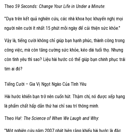
Theo
59 Seconds: Change Your Life in Under a Minute
:
"Dựa trên kết quả nghiên cứu, các nhà khoa học khuyến nghị mọi
người nên cười ít nhất 15 phút mỗi ngày để cải thiện sức khỏe."
Vậy là, tiếng cười không chỉ giúp bạn hạnh phúc, thành công trong
công việc, mà còn tăng cường sức khỏe, kéo dài tuổi thọ. Nhưng
còn tình yêu thì sao? Liệu hài hước có thể giúp bạn chinh phục trái
tim ai đó?
Tiếng Cười – Gia Vị Ngọt Ngào Của Tình Yêu
Hài hước khiến bạn trở nên cuốn hút. Thậm chí, nó được xếp hạng
là phẩm chất hấp dẫn thứ hai chỉ sau trí thông minh.
Theo
Ha!: The Science of When We Laugh and Why
:
"Một nghiên cứu năm 2007 phát hiện rằng khiếu hài hước là đặc