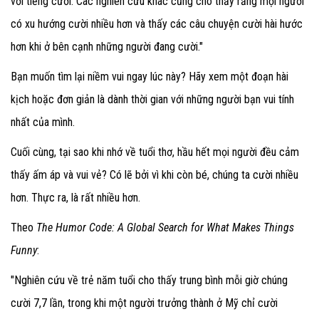
với tiếng cười. Các nghiên cứu khác cũng cho thấy rằng mọi người
có xu hướng cười nhiều hơn và thấy các câu chuyện cười hài hước
hơn khi ở bên cạnh những người đang cười."
Bạn muốn tìm lại niềm vui ngay lúc này? Hãy xem một đoạn hài
kịch hoặc đơn giản là dành thời gian với những người bạn vui tính
nhất của mình.
Cuối cùng, tại sao khi nhớ về tuổi thơ, hầu hết mọi người đều cảm
thấy ấm áp và vui vẻ? Có lẽ bởi vì khi còn bé, chúng ta cười nhiều
hơn. Thực ra, là rất nhiều hơn.
Theo
The Humor Code: A Global Search for What Makes Things
Funny
:
"Nghiên cứu về trẻ năm tuổi cho thấy trung bình mỗi giờ chúng
cười 7,7 lần, trong khi một người trưởng thành ở Mỹ chỉ cười