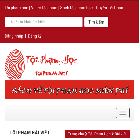
Tội phạm học
|
Video tội phạm
|
Sách tội phạm học
|
Truyện Tội Phạm
Đăng nhập
|
Đăng ký
TỘI PHẠM BÀI VIẾT
Trang chủ
Tội Phạm Học
Bài viết