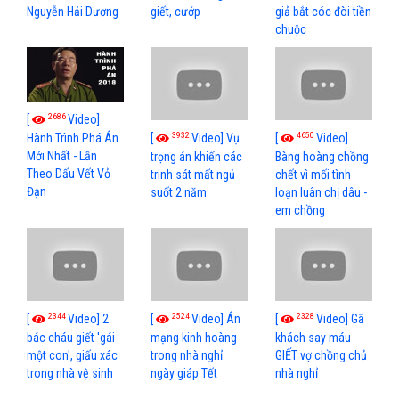
Nguyễn Hải Dương
giết, cướp
giả bắt cóc đòi tiền
chuộc
2686
[
Video]
3932
4650
[
Video] Vụ
[
Video]
Hành Trình Phá Án
Mới Nhất - Lần
trọng án khiến các
Bàng hoàng chồng
Theo Dấu Vết Vỏ
trinh sát mất ngủ
chết vì mối tình
Đạn
suốt 2 năm
loạn luân chị dâu -
em chồng
2344
2524
2328
[
Video] 2
[
Video] Án
[
Video] Gã
bác cháu giết 'gái
mạng kinh hoàng
khách say máu
một con', giấu xác
trong nhà nghỉ
GIẾT vợ chồng chủ
trong nhà vệ sinh
ngày giáp Tết
nhà nghỉ