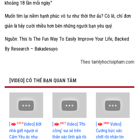
khoảng 18 lần mỗi ngày."
Muốn tìm lại niềm hạnh phúc vô tư như thời thơ ấu? Có lẽ, chỉ đơn
giản là hãy cười nhiều hơn bên những người bạn yêu quý.
Nguồn: This Is The Fun Way To Easily Improve Your Life, Backed
By Research – Bakadesuyo
Theo tamlyhoctoipham.com
[VIDEO] CÓ THỂ BẠN QUAN TÂM
2474
4427
3880
[
Video] Đốt
[
Video] 'Phi
[
Video]
nhà giết người vì
công' vui vẻ trên
Cưỡng bức xác
Cấm Yêu ác như
thân xác tình già rồi
chết rồi nhắn tin