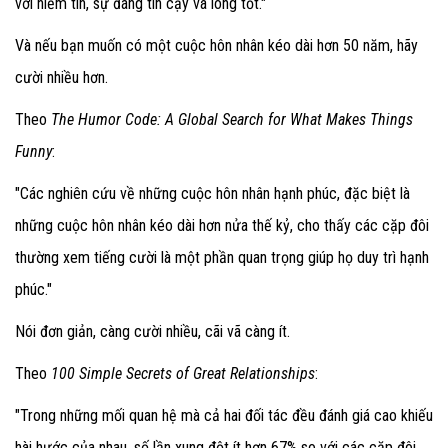
với niềm tin, sự đáng tin cậy và lòng tốt."
Và nếu bạn muốn có một cuộc hôn nhân kéo dài hơn 50 năm, hãy
cười nhiều hơn.
Theo
The Humor Code: A Global Search for What Makes Things
Funny
:
"Các nghiên cứu về những cuộc hôn nhân hạnh phúc, đặc biệt là
những cuộc hôn nhân kéo dài hơn nửa thế kỷ, cho thấy các cặp đôi
thường xem tiếng cười là một phần quan trọng giúp họ duy trì hạnh
phúc."
Nói đơn giản, càng cười nhiều, cãi vã càng ít.
Theo
100 Simple Secrets of Great Relationships
:
"Trong những mối quan hệ mà cả hai đối tác đều đánh giá cao khiếu
hài hước của nhau, số lần xung đột ít hơn 67% so với các cặp đôi