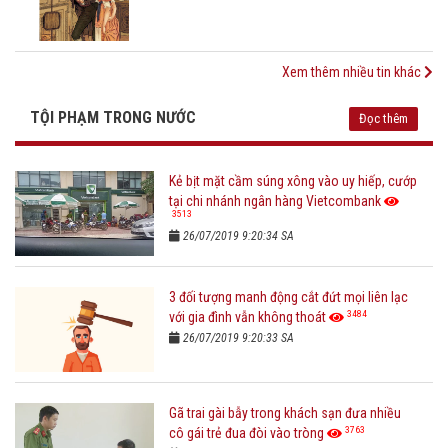
Xem thêm nhiều tin khác
TỘI PHẠM TRONG NƯỚC
Đọc thêm
Kẻ bịt mặt cầm súng xông vào uy hiếp, cướp
tại chi nhánh ngân hàng Vietcombank
3513
26/07/2019 9:20:34 SA
3 đối tượng manh động cắt đứt mọi liên lạc
3484
với gia đình vẫn không thoát
26/07/2019 9:20:33 SA
Gã trai gài bẫy trong khách sạn đưa nhiều
3763
cô gái trẻ đua đòi vào tròng