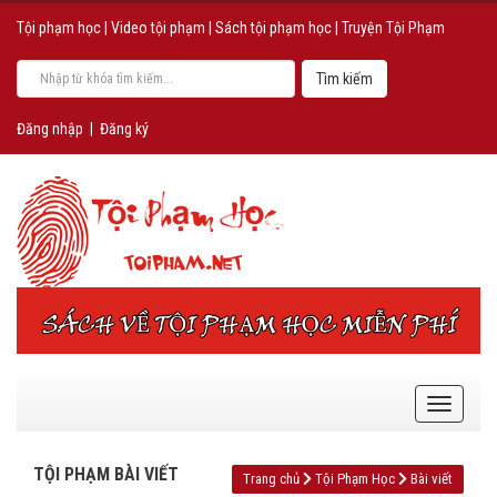
Tội phạm học
|
Video tội phạm
|
Sách tội phạm học
|
Truyện Tội Phạm
Đăng nhập
|
Đăng ký
TỘI PHẠM BÀI VIẾT
Trang chủ
Tội Phạm Học
Bài viết