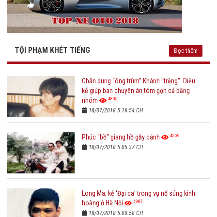
TỘI PHẠM KHÉT TIẾNG
Đọc thêm
Chân dung “ông trùm” Khánh “trắng”: Diệu
kế giúp ban chuyên án tóm gọn cả băng
4805
nhóm
18/07/2018 5:16:54 CH
4259
Phúc "bồ" giang hồ gẫy cánh
18/07/2018 5:05:37 CH
Long Ma, kẻ 'Đại ca' trong vụ nổ súng kinh
4907
hoàng ở Hà Nội
18/07/2018 5:00:58 CH