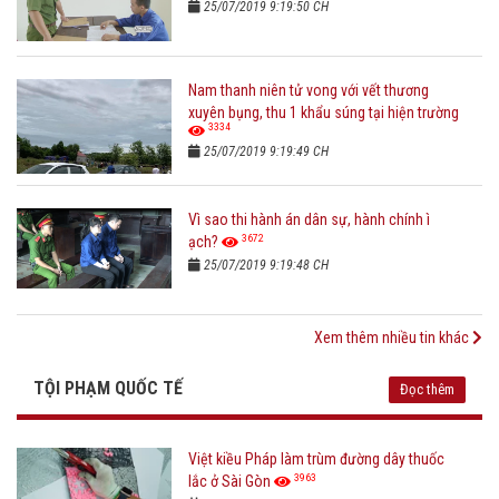
25/07/2019 9:19:50 CH
Nam thanh niên tử vong với vết thương
xuyên bụng, thu 1 khẩu súng tại hiện trường
3334
25/07/2019 9:19:49 CH
Vì sao thi hành án dân sự, hành chính ì
3672
ạch?
25/07/2019 9:19:48 CH
Xem thêm nhiều tin khác
TỘI PHẠM QUỐC TẾ
Đọc thêm
Việt kiều Pháp làm trùm đường dây thuốc
3963
lắc ở Sài Gòn