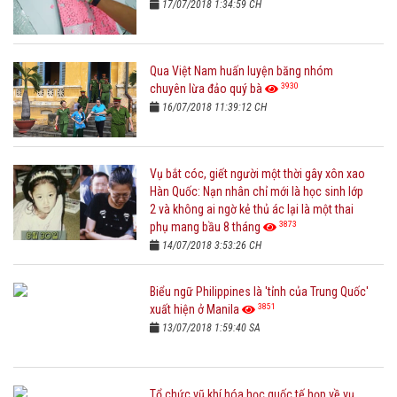
17/07/2018 1:34:59 CH
Qua Việt Nam huấn luyện băng nhóm
3930
chuyên lừa đảo quý bà
16/07/2018 11:39:12 CH
Vụ bắt cóc, giết người một thời gây xôn xao
Hàn Quốc: Nạn nhân chỉ mới là học sinh lớp
2 và không ai ngờ kẻ thủ ác lại là một thai
3873
phụ mang bầu 8 tháng
14/07/2018 3:53:26 CH
Biểu ngữ Philippines là 'tỉnh của Trung Quốc'
3851
xuất hiện ở Manila
13/07/2018 1:59:40 SA
Tổ chức vũ khí hóa học quốc tế họp về vụ