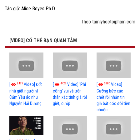
Tác giả: Alice Boyes Ph.D.
Theo tamlyhoctoipham.com
[VIDEO] CÓ THỂ BẠN QUAN TÂM
2475
4427
3880
[
Video] Đốt
[
Video] 'Phi
[
Video]
nhà giết người vì
công' vui vẻ trên
Cưỡng bức xác
Cấm Yêu ác như
thân xác tình già rồi
chết rồi nhắn tin
Nguyễn Hải Dương
giết, cướp
giả bắt cóc đòi tiền
chuộc