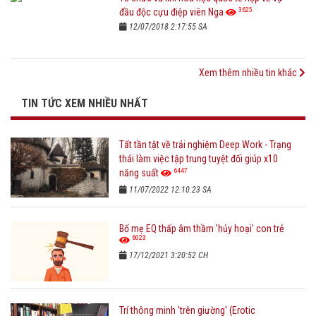
3625
đầu độc cựu điệp viên Nga
12/07/2018 2:17:55 SA
Xem thêm nhiều tin khác
TIN TỨC XEM NHIỀU NHẤT
Tất tần tật về trải nghiệm Deep Work - Trạng
thái làm việc tập trung tuyệt đối giúp x10
6447
năng suất
11/07/2022 12:10:23 SA
Bố mẹ EQ thấp âm thầm 'hủy hoại' con trẻ
6023
17/12/2021 3:20:52 CH
Trí thông minh 'trên giường' (Erotic