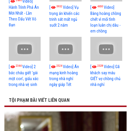
2686
[
Video]
3932
4650
[
Video] Vụ
[
Video]
Hành Trình Phá Án
Mới Nhất - Lần
trọng án khiến các
Bàng hoàng chồng
Theo Dấu Vết Vỏ
trinh sát mất ngủ
chết vì mối tình
Đạn
suốt 2 năm
loạn luân chị dâu -
em chồng
2344
2524
2328
[
Video] 2
[
Video] Án
[
Video] Gã
bác cháu giết 'gái
mạng kinh hoàng
khách say máu
một con', giấu xác
trong nhà nghỉ
GIẾT vợ chồng chủ
trong nhà vệ sinh
ngày giáp Tết
nhà nghỉ
TỘI PHẠM BÀI VIẾT LIÊN QUAN