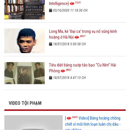
5341
Intelligence)
03/10/2020 11:18:30 CH
Long Ma, kẻ 'Đại ca' trong vụ nổ súng kinh
4907
hoàng ở Hà Nội
18/07/2018 5:00:58 CH
Tiêu diệt băng cướp táo bạo “Cu Nên” Hải
4887
Phòng
18/07/2018 4:47:13 CH
VIDEO TỘI PHẠM
4650
[
Video] Bàng hoàng chồng
chết vì mối tình loạn luân chị dâu -