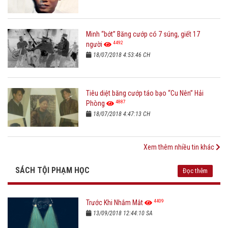
Minh “bớt” Băng cướp có 7 súng, giết 17
4492
người
18/07/2018 4:53:46 CH
Tiêu diệt băng cướp táo bạo “Cu Nên” Hải
4887
Phòng
18/07/2018 4:47:13 CH
Xem thêm nhiều tin khác
SÁCH TỘI PHẠM HỌC
Đọc thêm
4409
Trước Khi Nhắm Mắt
13/09/2018 12:44:10 SA