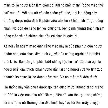
mình tôi là người luôn làm điều đó. Khi nó biến thành “công việc thứ
hai” của tôi.
Với phụ nữ và các nhóm yếu thế, loại lao động này
thường được mặc định là phần việc của họ và hiếm khi được công
nhận. Nó còn đè nặng lên vai chúng ta, bên cạnh những trách nhiệm
công việc và cả những nhu cầu cá nhân bị gác lại.
Xã hội vẫn ngầm mặc định rằng việc này là của phụ nữ, của người
chăm sóc, của nhân viên dịch vụ, và của những người dễ bị thiệt
thòi khác.
Bạn từng bị phân biệt chủng tộc tinh vi? Có phải bạn là
người phải giải thích, phải hướng dẫn lại cho người vừa vô tình xúc
phạm? Đó chính là lao động cảm xúc. Và nó mệt mỏi đến rã rời.
Hệ thống này vẫn chưa được gọi tên đúng mức. Không ai nói trắng
ra: “Đó là việc của phụ nữ.” Nhưng điều đó vẫn tồn tại trong những
lời như “phụ nữ thường chu đáo hơn”, hay “vợ tôi làm mấy chuyện