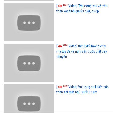
4427
[
Video] 'Phi công' vui vẻ trên
thân xác tình già rồi giết, cướp
3990
[
Video] Bắt 2 đối tượng chơi
ma túy đá và nghi vấn cướp giật dây
chuyền
3932
[
Video] Vụ trọng án khiến các
trinh sát mất ngủ suốt 2 năm