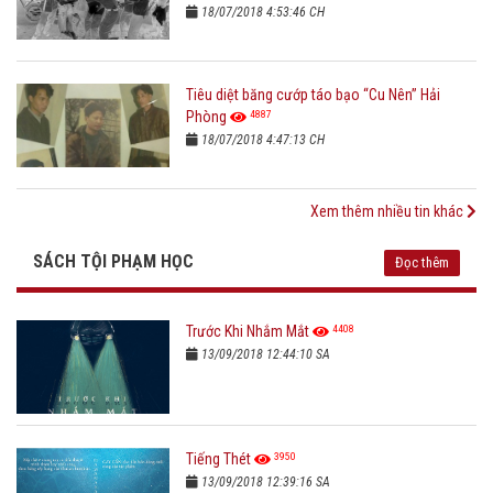
18/07/2018 4:53:46 CH
Tiêu diệt băng cướp táo bạo “Cu Nên” Hải
4887
Phòng
18/07/2018 4:47:13 CH
Xem thêm nhiều tin khác
SÁCH TỘI PHẠM HỌC
Đọc thêm
4408
Trước Khi Nhắm Mắt
13/09/2018 12:44:10 SA
3950
Tiếng Thét
13/09/2018 12:39:16 SA