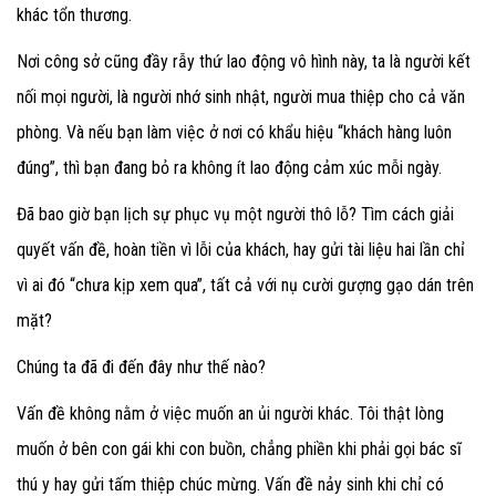
khác tổn thương.
Nơi công sở cũng đầy rẫy thứ lao động vô hình này, ta là người kết
nối mọi người, là người nhớ sinh nhật, người mua thiệp cho cả văn
phòng. Và nếu bạn làm việc ở nơi có khẩu hiệu “khách hàng luôn
đúng”, thì bạn đang bỏ ra không ít lao động cảm xúc mỗi ngày.
Đã bao giờ bạn lịch sự phục vụ một người thô lỗ? Tìm cách giải
quyết vấn đề, hoàn tiền vì lỗi của khách, hay gửi tài liệu hai lần chỉ
vì ai đó “chưa kịp xem qua”, tất cả với nụ cười gượng gạo dán trên
mặt?
Chúng ta đã đi đến đây như thế nào?
Vấn đề không nằm ở việc muốn an ủi người khác. Tôi thật lòng
muốn ở bên con gái khi con buồn, chẳng phiền khi phải gọi bác sĩ
thú y hay gửi tấm thiệp chúc mừng. Vấn đề nảy sinh khi chỉ có