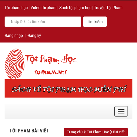
Tội phạm học
|
Video tội phạm
|
Sách tội phạm học
|
Truyện Tội Phạm
Đăng nhập
|
Đăng ký
TỘI PHẠM BÀI VIẾT
Trang chủ
Tội Phạm Học
Bài viết