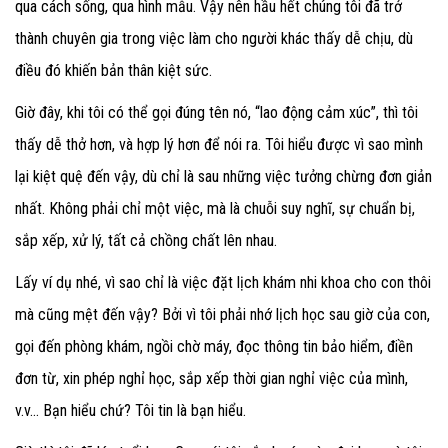
qua cách sống, qua hình mẫu. Vậy nên hầu hết chúng tôi đã trở
thành chuyên gia trong việc làm cho người khác thấy dễ chịu, dù
điều đó khiến bản thân kiệt sức.
Giờ đây, khi tôi có thể gọi đúng tên nó, “lao động cảm xúc”, thì tôi
thấy dễ thở hơn, và hợp lý hơn để nói ra. Tôi hiểu được vì sao mình
lại kiệt quệ đến vậy, dù chỉ là sau những việc tưởng chừng đơn giản
nhất. Không phải chỉ một việc, mà là chuỗi suy nghĩ, sự chuẩn bị,
sắp xếp, xử lý, tất cả chồng chất lên nhau.
Lấy ví dụ nhé, vì sao chỉ là việc đặt lịch khám nhi khoa cho con thôi
mà cũng mệt đến vậy? Bởi vì tôi phải nhớ lịch học sau giờ của con,
gọi đến phòng khám, ngồi chờ máy, đọc thông tin bảo hiểm, điền
đơn từ, xin phép nghỉ học, sắp xếp thời gian nghỉ việc của mình,
v.v… Bạn hiểu chứ? Tôi tin là bạn hiểu.