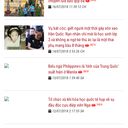
3930
chuyên lừa đảo quý bà
16/07/2018 11:39:12 CH
Vụ bắt cóc, giết người một thời gây xôn xao
Hàn Quốc: Nạn nhân chỉ mới là học sinh lớp
2 và không ai ngờ kẻ thủ ác lại là một thai
3873
phụ mang bầu 8 tháng
14/07/2018 3:53:26 CH
Biểu ngữ Philippines là 'tỉnh của Trung Quốc'
3850
xuất hiện ở Manila
13/07/2018 1:59:40 SA
Tổ chức vũ khí hóa học quốc tế họp về vụ
3624
đầu độc cựu điệp viên Nga
12/07/2018 2:17:55 SA