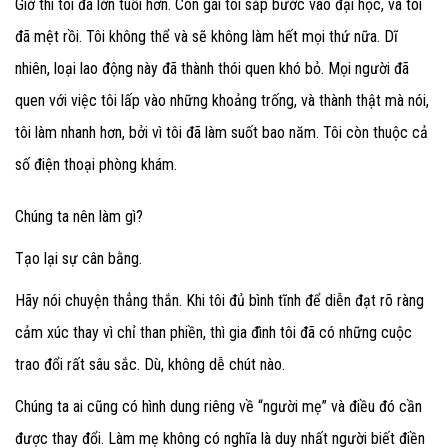
Giờ thì tôi đã lớn tuổi hơn. Con gái tôi sắp bước vào đại học, và tôi
đã mệt rồi. Tôi không thể và sẽ không làm hết mọi thứ nữa. Dĩ
nhiên, loại lao động này đã thành thói quen khó bỏ. Mọi người đã
quen với việc tôi lấp vào những khoảng trống, và thành thật mà nói,
tôi làm nhanh hơn, bởi vì tôi đã làm suốt bao năm. Tôi còn thuộc cả
số điện thoại phòng khám.
Chúng ta nên làm gì?
Tạo lại sự cân bằng.
Hãy nói chuyện thẳng thắn. Khi tôi đủ bình tĩnh để diễn đạt rõ ràng
cảm xúc thay vì chỉ than phiền, thì gia đình tôi đã có những cuộc
trao đổi rất sâu sắc. Dù, không dễ chút nào.
Chúng ta ai cũng có hình dung riêng về “người mẹ” và điều đó cần
được thay đổi. Làm mẹ không có nghĩa là duy nhất người biết điền