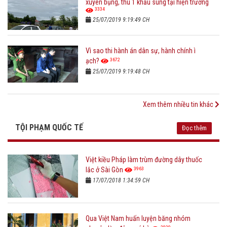
xuyên bụng, thu 1 khẩu súng tại hiện trường
3334
25/07/2019 9:19:49 CH
Vì sao thi hành án dân sự, hành chính ì
3672
ạch?
25/07/2019 9:19:48 CH
Xem thêm nhiều tin khác
TỘI PHẠM QUỐC TẾ
Đọc thêm
Việt kiều Pháp làm trùm đường dây thuốc
3963
lắc ở Sài Gòn
17/07/2018 1:34:59 CH
Qua Việt Nam huấn luyện băng nhóm