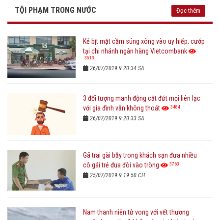
TỘI PHẠM TRONG NƯỚC
Đọc thêm
Kẻ bịt mặt cầm súng xông vào uy hiếp, cướp
tại chi nhánh ngân hàng Vietcombank
3513
26/07/2019 9:20:34 SA
3 đối tượng manh động cắt đứt mọi liên lạc
3484
với gia đình vẫn không thoát
26/07/2019 9:20:33 SA
Gã trai gài bẫy trong khách sạn đưa nhiều
3763
cô gái trẻ đua đòi vào tròng
25/07/2019 9:19:50 CH
Nam thanh niên tử vong với vết thương