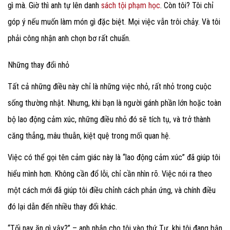
gì mà. Giờ thì anh tự lên danh
sách tội phạm học
. Còn tôi? Tôi chỉ
góp ý nếu muốn làm món gì đặc biệt. Mọi việc vẫn trôi chảy. Và tôi
phải công nhận anh chọn bơ rất chuẩn.
Những thay đổi nhỏ
Tất cả những điều này chỉ là những việc nhỏ, rất nhỏ trong cuộc
sống thường nhật. Nhưng, khi bạn là người gánh phần lớn hoặc toàn
bộ lao động cảm xúc, những điều nhỏ đó sẽ tích tụ, và trở thành
căng thẳng, mâu thuẫn, kiệt quệ trong mối quan hệ.
Việc có thể gọi tên cảm giác này là “lao động cảm xúc” đã giúp tôi
hiểu mình hơn. Không cần đổ lỗi, chỉ cần nhìn rõ. Việc nói ra theo
một cách mới đã giúp tôi điều chỉnh cách phản ứng, và chính điều
đó lại dẫn đến nhiều thay đổi khác.
“Tối nay ăn gì vậy?” – anh nhắn cho tôi vào thứ Tư, khi tôi đang bận