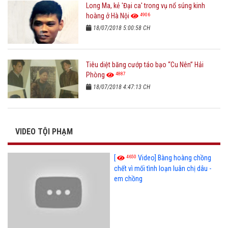
Long Ma, kẻ 'Đại ca' trong vụ nổ súng kinh
4906
hoàng ở Hà Nội
18/07/2018 5:00:58 CH
Tiêu diệt băng cướp táo bạo “Cu Nên” Hải
4887
Phòng
18/07/2018 4:47:13 CH
VIDEO TỘI PHẠM
4650
[
Video] Bàng hoàng chồng
chết vì mối tình loạn luân chị dâu -
em chồng