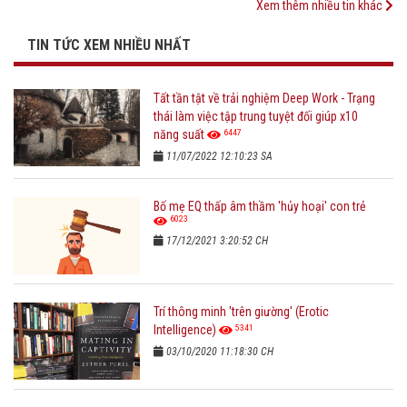
Xem thêm nhiều tin khác
TIN TỨC XEM NHIỀU NHẤT
Tất tần tật về trải nghiệm Deep Work - Trạng
thái làm việc tập trung tuyệt đối giúp x10
6447
năng suất
11/07/2022 12:10:23 SA
Bố mẹ EQ thấp âm thầm 'hủy hoại' con trẻ
6023
17/12/2021 3:20:52 CH
Trí thông minh 'trên giường' (Erotic
5341
Intelligence)
03/10/2020 11:18:30 CH