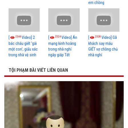
em chồng
2344
2524
2328
[
Video] 2
[
Video] Án
[
Video] Gã
bác cháu giết 'gái
mạng kinh hoàng
khách say máu
một con', giấu xác
trong nhà nghỉ
GIẾT vợ chồng chủ
trong nhà vệ sinh
ngày giáp Tết
nhà nghỉ
TỘI PHẠM BÀI VIẾT LIÊN QUAN