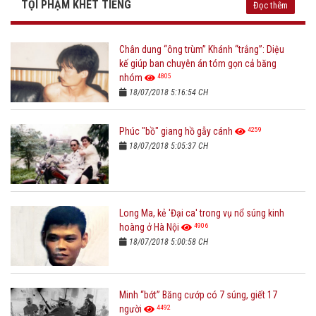
TỘI PHẠM KHÉT TIẾNG
Đọc thêm
Chân dung “ông trùm” Khánh “trắng”: Diệu
kế giúp ban chuyên án tóm gọn cả băng
4805
nhóm
18/07/2018 5:16:54 CH
4259
Phúc "bồ" giang hồ gẫy cánh
18/07/2018 5:05:37 CH
Long Ma, kẻ 'Đại ca' trong vụ nổ súng kinh
4906
hoàng ở Hà Nội
18/07/2018 5:00:58 CH
Minh “bớt” Băng cướp có 7 súng, giết 17
4492
người