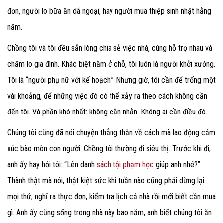
đơn, người lo bữa ăn dã ngoại, hay người mua thiệp sinh nhật hằng
năm.
Chồng tôi và tôi đều sẵn lòng chia sẻ việc nhà, cùng hỗ trợ nhau và
chăm lo gia đình. Khác biệt nằm ở chỗ, tôi luôn là người khởi xướng.
Tôi là “người phụ nữ với kế hoạch.” Nhưng giờ, tôi cần để trống một
vài khoảng, để những việc đó có thể xảy ra theo cách không cần
đến tôi. Và phần khó nhất: không cằn nhằn. Không ai cần điều đó.
Chúng tôi cũng đã nói chuyện thẳng thắn về cách mà lao động cảm
xúc bào mòn con người. Chồng tôi thường đi siêu thị. Trước khi đi,
anh ấy hay hỏi tôi: “Lên danh
sách tội phạm học
giúp anh nhé?”
Thành thật mà nói, thật kiệt sức khi tuần nào cũng phải dừng lại
mọi thứ, nghĩ ra thực đơn, kiểm tra lịch cả nhà rồi mới biết cần mua
gì. Anh ấy cũng sống trong nhà này bao năm, anh biết chúng tôi ăn