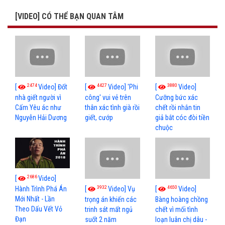
[VIDEO] CÓ THỂ BẠN QUAN TÂM
2474
4427
3880
[
Video] Đốt
[
Video] 'Phi
[
Video]
nhà giết người vì
công' vui vẻ trên
Cưỡng bức xác
Cấm Yêu ác như
thân xác tình già rồi
chết rồi nhắn tin
Nguyễn Hải Dương
giết, cướp
giả bắt cóc đòi tiền
chuộc
2686
[
Video]
3932
4650
[
Video] Vụ
[
Video]
Hành Trình Phá Án
Mới Nhất - Lần
trọng án khiến các
Bàng hoàng chồng
Theo Dấu Vết Vỏ
trinh sát mất ngủ
chết vì mối tình
Đạn
suốt 2 năm
loạn luân chị dâu -