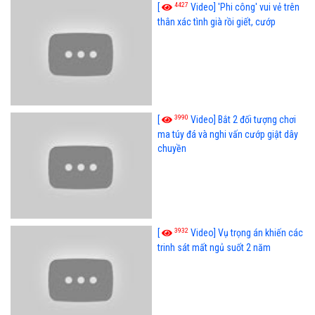
4427
[
Video] 'Phi công' vui vẻ trên
thân xác tình già rồi giết, cướp
3990
[
Video] Bắt 2 đối tượng chơi
ma túy đá và nghi vấn cướp giật dây
chuyền
3932
[
Video] Vụ trọng án khiến các
trinh sát mất ngủ suốt 2 năm