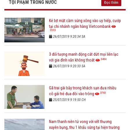
TỘI PHẠM TRONG NƯỚC
Đọc thêm
Kẻ bịt mặt cầm súng xông vào uy hiếp, cướp
tại chi nhánh ngân hàng Vietcombank
3513
26/07/2019 9:20:34 SA
3 đối tượng manh động cắt đứt mọi liên lạc
3484
với gia đình vẫn không thoát
26/07/2019 9:20:33 SA
Gã trai gài bẫy trong khách sạn đưa nhiều
3763
cô gái trẻ đua đòi vào tròng
25/07/2019 9:19:50 CH
Nam thanh niên tử vong với vết thương
xuyên bụng, thu 1 khẩu súng tại hiện trường