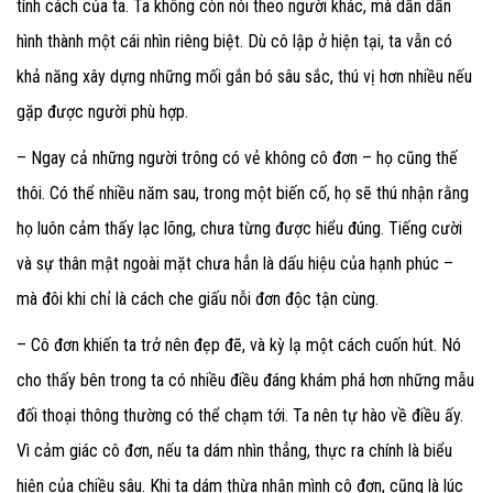
tính cách của ta. Ta không còn nói theo người khác, mà dần dần
hình thành một cái nhìn riêng biệt. Dù cô lập ở hiện tại, ta vẫn có
khả năng xây dựng những mối gắn bó sâu sắc, thú vị hơn nhiều nếu
gặp được người phù hợp.
– Ngay cả những người trông có vẻ không cô đơn – họ cũng thế
thôi. Có thể nhiều năm sau, trong một biến cố, họ sẽ thú nhận rằng
họ luôn cảm thấy lạc lõng, chưa từng được hiểu đúng. Tiếng cười
và sự thân mật ngoài mặt chưa hẳn là dấu hiệu của hạnh phúc –
mà đôi khi chỉ là cách che giấu nỗi đơn độc tận cùng.
– Cô đơn khiến ta trở nên đẹp đẽ, và kỳ lạ một cách cuốn hút. Nó
cho thấy bên trong ta có nhiều điều đáng khám phá hơn những mẫu
đối thoại thông thường có thể chạm tới. Ta nên tự hào về điều ấy.
Vì cảm giác cô đơn, nếu ta dám nhìn thẳng, thực ra chính là biểu
hiện của chiều sâu. Khi ta dám thừa nhận mình cô đơn, cũng là lúc