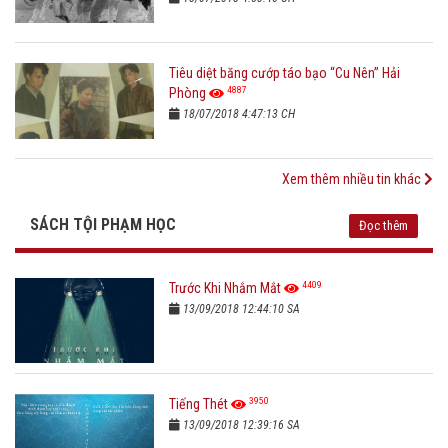
Tiêu diệt băng cướp táo bạo “Cu Nên” Hải
4887
Phòng
18/07/2018 4:47:13 CH
Xem thêm nhiều tin khác
SÁCH TỘI PHẠM HỌC
Đọc thêm
4409
Trước Khi Nhắm Mắt
13/09/2018 12:44:10 SA
3950
Tiếng Thét
13/09/2018 12:39:16 SA