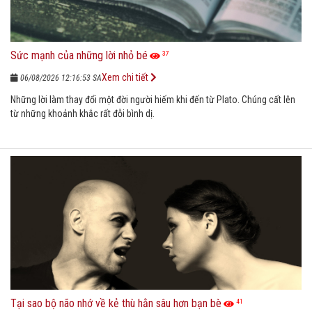
Sức mạnh của những lời nhỏ bé
37
Xem chi tiết
06/08/2026 12:16:53 SA
Những lời làm thay đổi một đời người hiếm khi đến từ Plato. Chúng cất lên
từ những khoảnh khắc rất đỗi bình dị.
Tại sao bộ não nhớ về kẻ thù hằn sâu hơn bạn bè
41