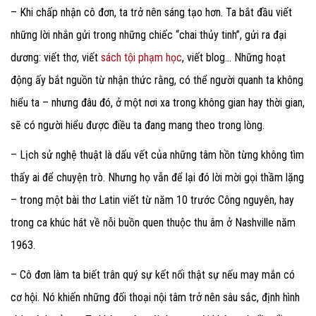
– Khi chấp nhận cô đơn, ta trở nên sáng tạo hơn. Ta bắt đầu viết
những lời nhắn gửi trong những chiếc “chai thủy tinh”, gửi ra đại
dương: viết thơ, viết
sách tội phạm học
, viết blog… Những hoạt
động ấy bắt nguồn từ nhận thức rằng, có thể người quanh ta không
hiểu ta – nhưng đâu đó, ở một nơi xa trong không gian hay thời gian,
sẽ có người hiểu được điều ta đang mang theo trong lòng.
– Lịch sử nghệ thuật là dấu vết của những tâm hồn từng không tìm
thấy ai để chuyện trò. Nhưng họ vẫn để lại đó lời mời gọi thầm lặng
– trong một bài thơ Latin viết từ năm 10 trước Công nguyên, hay
trong ca khúc hát về nỗi buồn quen thuộc thu âm ở Nashville năm
1963.
– Cô đơn làm ta biết trân quý sự kết nối thật sự nếu may mắn có
cơ hội. Nó khiến những đối thoại nội tâm trở nên sâu sắc, định hình