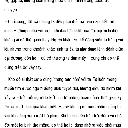
Họ gặp ta, nhưng luôn mang theo chính mình trong cuộc trò
chuyện.
– Cuối cùng, tất cả chúng ta đều phải đối mặt với cái chết một
mình – đồng nghĩa với việc, nỗi đau lớn nhất của đời người là điều
không ai có thể gánh thay. Người khác có thể động viên ta bằng vài
lời, nhưng trong khoảnh khắc sinh tử ấy, ta như đang lênh đênh giữa
đại dương, còn họ – dù có thương ta đến mấy – cũng chỉ có thể
đứng trên bờ vẫy tay.
– Khó có ai thật sự ở cùng “trang tâm hồn” với ta. Ta luôn mong
muốn tìm được người đồng điệu tuyệt đối, nhưng điều đó hiếm khi
xảy ra – bởi mỗi người là kết tinh từ những hoàn cảnh, thời gian, ký
ức và xuất thân quá khác biệt. Họ sẽ không có cảm nhận giống ta
sau khi cùng xem một bộ phim. Khi ta nhìn lên bầu trời đêm và chờ
đợi một lời bình thơ mộng, có thể họ lại đang nhớ ra việc phải mua