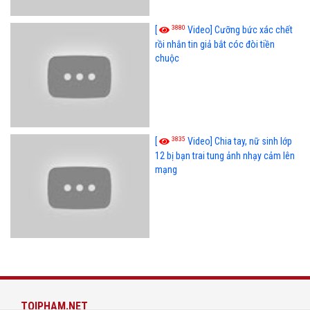
3880
[
Video] Cưỡng bức xác chết
rồi nhắn tin giả bắt cóc đòi tiền
chuộc
3835
[
Video] Chia tay, nữ sinh lớp
12 bị bạn trai tung ảnh nhạy cảm lên
mạng
TOIPHAM.NET