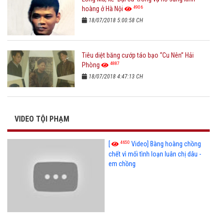
4906
hoàng ở Hà Nội
18/07/2018 5:00:58 CH
Tiêu diệt băng cướp táo bạo “Cu Nên” Hải
4887
Phòng
18/07/2018 4:47:13 CH
VIDEO TỘI PHẠM
4650
[
Video] Bàng hoàng chồng
chết vì mối tình loạn luân chị dâu -
em chồng