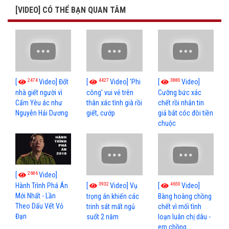
[VIDEO] CÓ THỂ BẠN QUAN TÂM
2474
4427
3880
[
Video] Đốt
[
Video] 'Phi
[
Video]
nhà giết người vì
công' vui vẻ trên
Cưỡng bức xác
Cấm Yêu ác như
thân xác tình già rồi
chết rồi nhắn tin
Nguyễn Hải Dương
giết, cướp
giả bắt cóc đòi tiền
chuộc
2686
[
Video]
3932
4650
[
Video] Vụ
[
Video]
Hành Trình Phá Án
Mới Nhất - Lần
trọng án khiến các
Bàng hoàng chồng
Theo Dấu Vết Vỏ
trinh sát mất ngủ
chết vì mối tình
Đạn
suốt 2 năm
loạn luân chị dâu -
em chồng