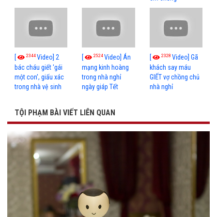
2344
2524
2328
[
Video] 2
[
Video] Án
[
Video] Gã
bác cháu giết 'gái
mạng kinh hoàng
khách say máu
một con', giấu xác
trong nhà nghỉ
GIẾT vợ chồng chủ
trong nhà vệ sinh
ngày giáp Tết
nhà nghỉ
TỘI PHẠM BÀI VIẾT LIÊN QUAN