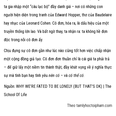
ta gia nhập một “câu lạc bộ” đầy danh giá – nơi có những con
người hiện diện trong tranh của Edward Hopper, thơ của Baudelaire
hay nhạc của Leonard Cohen. Cô đơn, hóa ra, là dấu hiệu của một
truyền thống lớn lao. Và bất ngờ thay, ta nhận ra: ta không hề đơn
độc trong nỗi cô đơn ấy.
Chịu đựng sự cô đơn gần như lúc nào cũng tốt hơn việc chấp nhận
một cộng đồng giả tạo. Cô đơn đơn thuần chỉ là cái giá ta phải trả
– để giữ lấy một niềm tin thành thật, đầy khát vọng về ý nghĩa thực
sự mà tình bạn hay tình yêu
nên có
– và
có thể có
.
Nguồn: WHY WE’RE FATED TO BE LONELY (BUT THAT’S OK) | The
School Of Life
Theo tamlyhoctoipham.com