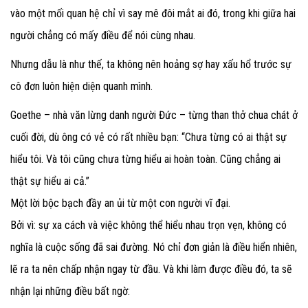
vào một mối quan hệ chỉ vì say mê đôi mắt ai đó, trong khi giữa hai
người chẳng có mấy điều để nói cùng nhau.
Nhưng dẫu là như thế, ta không nên hoảng sợ hay xấu hổ trước sự
cô đơn luôn hiện diện quanh mình.
Goethe – nhà văn lừng danh người Đức – từng than thở chua chát ở
cuối đời, dù ông có vẻ có rất nhiều bạn: “Chưa từng có ai thật sự
hiểu tôi. Và tôi cũng chưa từng hiểu ai hoàn toàn. Cũng chẳng ai
thật sự hiểu ai cả.”
Một lời bộc bạch đầy an ủi từ một con người vĩ đại.
Bởi vì: sự xa cách và việc không thể hiểu nhau trọn vẹn, không có
nghĩa là cuộc sống đã sai đường. Nó chỉ đơn giản là điều hiển nhiên,
lẽ ra ta nên chấp nhận ngay từ đầu. Và khi làm được điều đó, ta sẽ
nhận lại những điều bất ngờ: