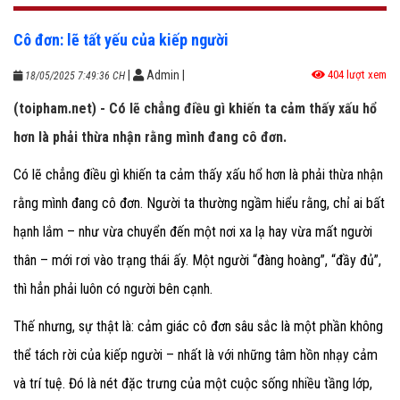
Cô đơn: lẽ tất yếu của kiếp người
|
Admin
|
404 lượt xem
18/05/2025 7:49:36 CH
(toipham.net) - Có lẽ chẳng điều gì khiến ta cảm thấy xấu hổ
hơn là phải thừa nhận rằng mình đang cô đơn.
Có lẽ chẳng điều gì khiến ta cảm thấy xấu hổ hơn là phải thừa nhận
rằng mình đang cô đơn. Người ta thường ngầm hiểu rằng, chỉ ai bất
hạnh lắm – như vừa chuyển đến một nơi xa lạ hay vừa mất người
thân – mới rơi vào trạng thái ấy. Một người “đàng hoàng”, “đầy đủ”,
thì hẳn phải luôn có người bên cạnh.
Thế nhưng, sự thật là: cảm giác cô đơn sâu sắc là một phần không
thể tách rời của kiếp người – nhất là với những tâm hồn nhạy cảm
và trí tuệ. Đó là nét đặc trưng của một cuộc sống nhiều tầng lớp,