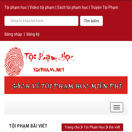
Tội phạm học
|
Video tội phạm
|
Sách tội phạm học
|
Truyện Tội Phạm
Đăng nhập
|
Đăng ký
TỘI PHẠM BÀI VIẾT
Trang chủ
Tội Phạm Học
Bài viết