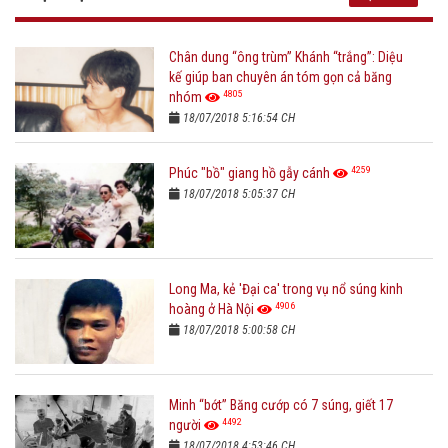
Chân dung “ông trùm” Khánh “trắng”: Diệu
kế giúp ban chuyên án tóm gọn cả băng
4805
nhóm
18/07/2018 5:16:54 CH
4259
Phúc "bồ" giang hồ gẫy cánh
18/07/2018 5:05:37 CH
Long Ma, kẻ 'Đại ca' trong vụ nổ súng kinh
4906
hoàng ở Hà Nội
18/07/2018 5:00:58 CH
Minh “bớt” Băng cướp có 7 súng, giết 17
4492
người
18/07/2018 4:53:46 CH