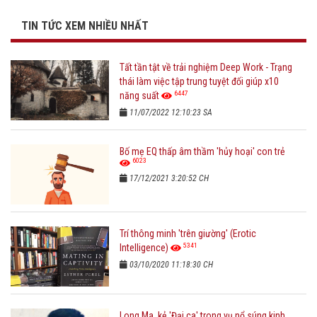
TIN TỨC XEM NHIỀU NHẤT
Tất tần tật về trải nghiệm Deep Work - Trạng
thái làm việc tập trung tuyệt đối giúp x10
6447
năng suất
11/07/2022 12:10:23 SA
Bố mẹ EQ thấp âm thầm 'hủy hoại' con trẻ
6023
17/12/2021 3:20:52 CH
Trí thông minh 'trên giường' (Erotic
5341
Intelligence)
03/10/2020 11:18:30 CH
Long Ma, kẻ 'Đại ca' trong vụ nổ súng kinh