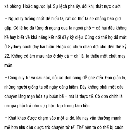
xà phòng. Hoặc ngược lại. Sự lệch pha ấy, đôi khi, thật nực cười.
– Người lý tưởng nhất để hiểu ta, rất có thể ta sẽ chẳng bao giờ
gặp. Có lẽ họ đã từng đi ngang qua ta ngoài phố – cả hai đều không
hề hay biết về khả năng kết nối đầy kỳ diệu. Cũng có thể họ đã mất
ở Sydney cách đây hai tuần. Hoặc sẽ chưa chào đời cho đến thế kỷ
22. Không có âm mưu nào ở đây cả – chỉ là, ta thiếu một chút may
mắn.
– Càng suy tư và sâu sắc, nỗi cô đơn càng dễ ghé đến. Đơn giản là,
những người giống ta sẽ ngày càng hiếm. Đây không phải một câu
chuyện lãng mạn hóa sự buồn bã – mà là thực tế. Cô đơn chính là
cái giá phải trả cho sự phức tạp trong tâm hồn.
– Khát khao được chạm vào một ai đó, lâu nay vẫn thường mạnh
mẽ hơn nhu cầu được trò chuyện tử tế. Thế nên ta có thể bị cuốn