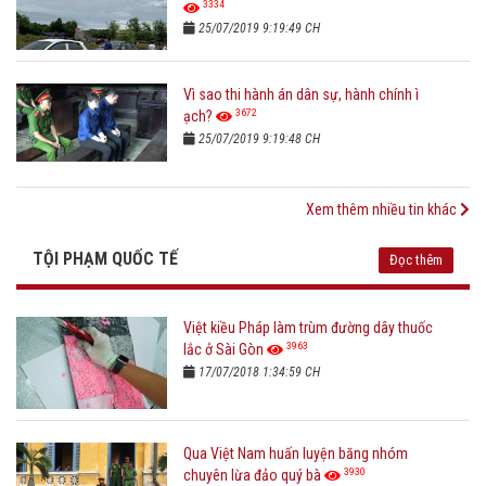
3334
25/07/2019 9:19:49 CH
Vì sao thi hành án dân sự, hành chính ì
3672
ạch?
25/07/2019 9:19:48 CH
Xem thêm nhiều tin khác
TỘI PHẠM QUỐC TẾ
Đọc thêm
Việt kiều Pháp làm trùm đường dây thuốc
3963
lắc ở Sài Gòn
17/07/2018 1:34:59 CH
Qua Việt Nam huấn luyện băng nhóm
3930
chuyên lừa đảo quý bà