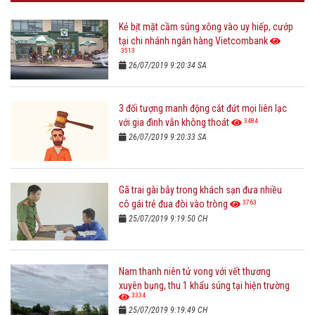
Kẻ bịt mặt cầm súng xông vào uy hiếp, cướp
tại chi nhánh ngân hàng Vietcombank
3513
26/07/2019 9:20:34 SA
3 đối tượng manh động cắt đứt mọi liên lạc
3484
với gia đình vẫn không thoát
26/07/2019 9:20:33 SA
Gã trai gài bẫy trong khách sạn đưa nhiều
3763
cô gái trẻ đua đòi vào tròng
25/07/2019 9:19:50 CH
Nam thanh niên tử vong với vết thương
xuyên bụng, thu 1 khẩu súng tại hiện trường
3334
25/07/2019 9:19:49 CH