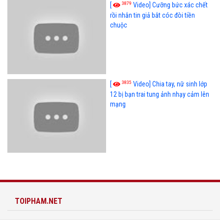
3879
[
Video] Cưỡng bức xác chết
rồi nhắn tin giả bắt cóc đòi tiền
chuộc
3835
[
Video] Chia tay, nữ sinh lớp
12 bị bạn trai tung ảnh nhạy cảm lên
mạng
TOIPHAM.NET