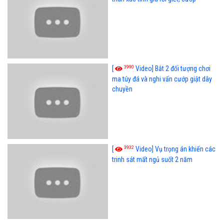
3990
[
Video] Bắt 2 đối tượng chơi
ma túy đá và nghi vấn cướp giật dây
chuyền
3932
[
Video] Vụ trọng án khiến các
trinh sát mất ngủ suốt 2 năm