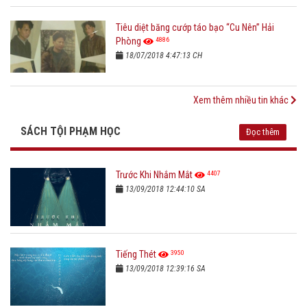
Tiêu diệt băng cướp táo bạo “Cu Nên” Hải
4886
Phòng
18/07/2018 4:47:13 CH
Xem thêm nhiều tin khác
SÁCH TỘI PHẠM HỌC
Đọc thêm
4407
Trước Khi Nhắm Mắt
13/09/2018 12:44:10 SA
3950
Tiếng Thét
13/09/2018 12:39:16 SA