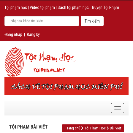
Tội phạm học
|
Video tội phạm
|
Sách tội phạm học
|
Truyện Tội Phạm
Đăng nhập
|
Đăng ký
TỘI PHẠM BÀI VIẾT
Trang chủ
Tội Phạm Học
Bài viết