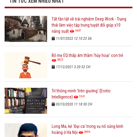
TIN TỨC XEM NHIỀU NHẤT
Tất tần tật về trải nghiệm Deep Work - Trạng
thái làm việc tập trung tuyệt đối giúp x10
6447
năng suất
11/07/2022 12:10:23 SA
Bố mẹ EQ thấp âm thầm 'hủy hoại' con trẻ
6023
17/12/2021 3:20:52 CH
Trí thông minh 'trên giường' (Erotic
5341
Intelligence)
03/10/2020 11:18:30 CH
Long Ma, kẻ 'Đại ca' trong vụ nổ súng kinh
4906
hoàng ở Hà Nội