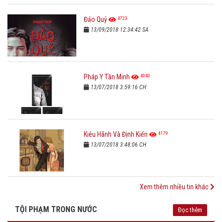
4723
Đảo Quỷ
13/09/2018 12:34:42 SA
4040
Pháp Y Tần Minh
13/07/2018 3:59:16 CH
4179
Kiêu Hãnh Và Định Kiến
13/07/2018 3:48:06 CH
Xem thêm nhiều tin khác
TỘI PHẠM TRONG NƯỚC
Đọc thêm