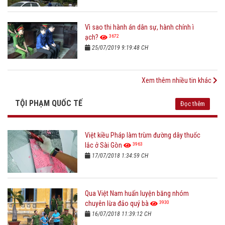
Vì sao thi hành án dân sự, hành chính ì
3672
ạch?
25/07/2019 9:19:48 CH
Xem thêm nhiều tin khác
TỘI PHẠM QUỐC TẾ
Đọc thêm
Việt kiều Pháp làm trùm đường dây thuốc
3963
lắc ở Sài Gòn
17/07/2018 1:34:59 CH
Qua Việt Nam huấn luyện băng nhóm
3930
chuyên lừa đảo quý bà
16/07/2018 11:39:12 CH