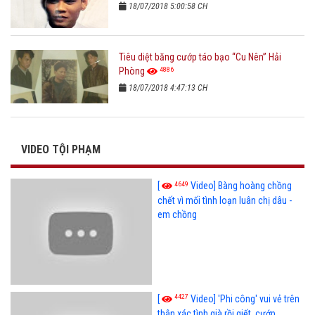
18/07/2018 5:00:58 CH
Tiêu diệt băng cướp táo bạo “Cu Nên” Hải
4886
Phòng
18/07/2018 4:47:13 CH
VIDEO TỘI PHẠM
4649
[
Video] Bàng hoàng chồng
chết vì mối tình loạn luân chị dâu -
em chồng
4427
[
Video] 'Phi công' vui vẻ trên
thân xác tình già rồi giết, cướp