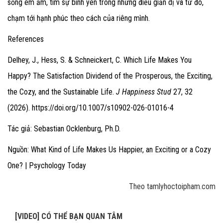
sống êm ấm, tìm sự bình yên trong những điều giản dị và từ đó,
chạm tới hạnh phúc theo cách của riêng mình.
References
Delhey, J., Hess, S. & Schneickert, C. Which Life Makes You
Happy? The Satisfaction Dividend of the Prosperous, the Exciting,
the Cozy, and the Sustainable Life.
J Happiness Stud
27, 32
(2026).
https://doi.org/10.1007/s10902-026-01016-4
Tác giả: Sebastian Ocklenburg, Ph.D.
Nguồn: What Kind of Life Makes Us Happier, an Exciting or a Cozy
One? | Psychology Today
Theo tamlyhoctoipham.com
[VIDEO] CÓ THỂ BẠN QUAN TÂM