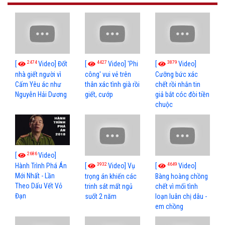
2474
4427
3879
[
Video] Đốt
[
Video] 'Phi
[
Video]
nhà giết người vì
công' vui vẻ trên
Cưỡng bức xác
Cấm Yêu ác như
thân xác tình già rồi
chết rồi nhắn tin
Nguyễn Hải Dương
giết, cướp
giả bắt cóc đòi tiền
chuộc
2686
[
Video]
3932
4649
[
Video] Vụ
[
Video]
Hành Trình Phá Án
Mới Nhất - Lần
trọng án khiến các
Bàng hoàng chồng
Theo Dấu Vết Vỏ
trinh sát mất ngủ
chết vì mối tình
Đạn
suốt 2 năm
loạn luân chị dâu -
em chồng