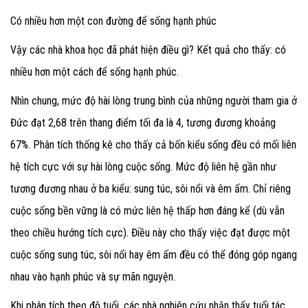
Có nhiều hơn một con đường để sống hạnh phúc
Vậy các nhà khoa học đã phát hiện điều gì? Kết quả cho thấy: có
nhiều hơn một cách để sống hạnh phúc.
Nhìn chung, mức độ hài lòng trung bình của những người tham gia ở
Đức đạt 2,68 trên thang điểm tối đa là 4, tương đương khoảng
67%. Phân tích thống kê cho thấy cả bốn kiểu sống đều có mối liên
hệ tích cực với sự hài lòng cuộc sống. Mức độ liên hệ gần như
tương đương nhau ở ba kiểu: sung túc, sôi nổi và êm ấm. Chỉ riêng
cuộc sống bền vững là có mức liên hệ thấp hơn đáng kể (dù vẫn
theo chiều hướng tích cực). Điều này cho thấy việc đạt được một
cuộc sống sung túc, sôi nổi hay êm ấm đều có thể đóng góp ngang
nhau vào hạnh phúc và sự mãn nguyện.
Khi phân tích theo độ tuổi, các nhà nghiên cứu nhận thấy tuổi tác