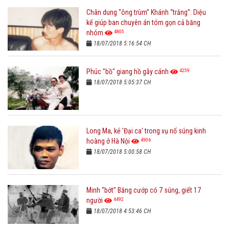
Chân dung “ông trùm” Khánh “trắng”: Diệu
kế giúp ban chuyên án tóm gọn cả băng
4805
nhóm
18/07/2018 5:16:54 CH
4259
Phúc "bồ" giang hồ gẫy cánh
18/07/2018 5:05:37 CH
Long Ma, kẻ 'Đại ca' trong vụ nổ súng kinh
4906
hoàng ở Hà Nội
18/07/2018 5:00:58 CH
Minh “bớt” Băng cướp có 7 súng, giết 17
4492
người
18/07/2018 4:53:46 CH