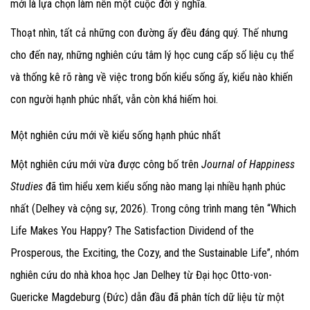
mới là lựa chọn làm nên một cuộc đời ý nghĩa.
Thoạt nhìn, tất cả những con đường ấy đều đáng quý. Thế nhưng
cho đến nay, những nghiên cứu tâm lý học cung cấp số liệu cụ thể
và thống kê rõ ràng về việc trong bốn kiểu sống ấy, kiểu nào khiến
con người hạnh phúc nhất, vẫn còn khá hiếm hoi.
Một nghiên cứu mới về kiểu sống hạnh phúc nhất
Một nghiên cứu mới vừa được công bố trên
Journal of Happiness
Studies
đã tìm hiểu xem kiểu sống nào mang lại nhiều hạnh phúc
nhất (Delhey và cộng sự, 2026). Trong công trình mang tên “Which
Life Makes You Happy? The Satisfaction Dividend of the
Prosperous, the Exciting, the Cozy, and the Sustainable Life”, nhóm
nghiên cứu do nhà khoa học Jan Delhey từ Đại học Otto-von-
Guericke Magdeburg (Đức) dẫn đầu đã phân tích dữ liệu từ một