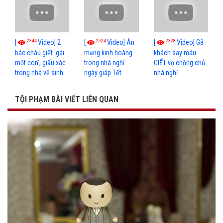
2344
2524
2328
[
Video] 2
[
Video] Án
[
Video] Gã
bác cháu giết 'gái
mạng kinh hoàng
khách say máu
một con', giấu xác
trong nhà nghỉ
GIẾT vợ chồng chủ
trong nhà vệ sinh
ngày giáp Tết
nhà nghỉ
TỘI PHẠM BÀI VIẾT LIÊN QUAN