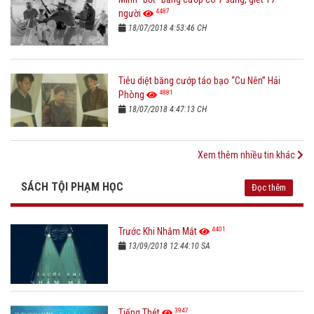
4487
người
18/07/2018 4:53:46 CH
Tiêu diệt băng cướp táo bạo “Cu Nên” Hải
4881
Phòng
18/07/2018 4:47:13 CH
Xem thêm nhiều tin khác
SÁCH TỘI PHẠM HỌC
Đọc thêm
4401
Trước Khi Nhắm Mắt
13/09/2018 12:44:10 SA
3947
Tiếng Thét