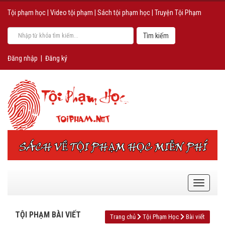
Tội phạm học
|
Video tội phạm
|
Sách tội phạm học
|
Truyện Tội Phạm
Đăng nhập
|
Đăng ký
TỘI PHẠM BÀI VIẾT
Trang chủ
Tội Phạm Học
Bài viết