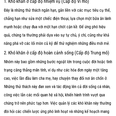
1. Khó khăn ở cấp độ nhiệm vụ (Cấp độ Vi mô)
Đây là những thử thách ngắn hạn, gắn liền với các mục tiêu cụ thể,
chẳng hạn như sửa một chiếc điện thoại, lựa chọn một bữa ăn lành
mạnh hoặc chạy đua với một hạn chót cận kề. Để ứng phó hiệu
quả, chúng ta thường phải dựa vào sự tự chủ
, ý chí
, cũng như khả
năng phá vỡ các lối mòn cũ kỹ để thử nghiệm những điều mới mẻ.
2. Khó khăn ở cấp độ hoàn cảnh sống (Cấp độ Trung mô)
Nhóm này bao gồm những bước ngoặt lớn trong cuộc đời hoặc tình
trạng căng thẳng mãn tính
, ví dụ như các hóa đơn ngày một tăng
cao, việc lần đầu làm cha mẹ, hay chuyện thay đổi nơi ăn chốn ở.
Những thử thách này đan xen và tác động lên cả đời sống cá nhân,
công việc lẫn các mối quan hệ xã hội, khiến hành trình vượt qua
chúng trở nên phức tạp hơn. Việc quản lý các khó khăn này thường
đòi hỏi các chiến lược ứng phó linh hoạt
và những kế hoạch mang