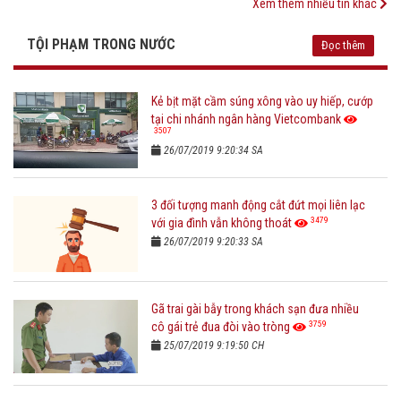
Xem thêm nhiều tin khác
TỘI PHẠM TRONG NƯỚC
Đọc thêm
Kẻ bịt mặt cầm súng xông vào uy hiếp, cướp
tại chi nhánh ngân hàng Vietcombank
3507
26/07/2019 9:20:34 SA
3 đối tượng manh động cắt đứt mọi liên lạc
3479
với gia đình vẫn không thoát
26/07/2019 9:20:33 SA
Gã trai gài bẫy trong khách sạn đưa nhiều
3759
cô gái trẻ đua đòi vào tròng
25/07/2019 9:19:50 CH