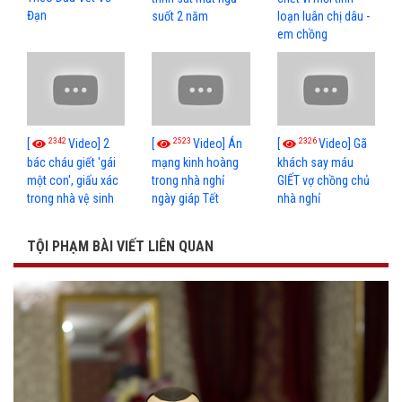
Đạn
suốt 2 năm
loạn luân chị dâu -
em chồng
2342
2523
2326
[
Video] 2
[
Video] Án
[
Video] Gã
bác cháu giết 'gái
mạng kinh hoàng
khách say máu
một con', giấu xác
trong nhà nghỉ
GIẾT vợ chồng chủ
trong nhà vệ sinh
ngày giáp Tết
nhà nghỉ
TỘI PHẠM BÀI VIẾT LIÊN QUAN