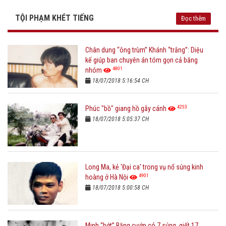
TỘI PHẠM KHÉT TIẾNG
Đọc thêm
Chân dung “ông trùm” Khánh “trắng”: Diệu
kế giúp ban chuyên án tóm gọn cả băng
4801
nhóm
18/07/2018 5:16:54 CH
4253
Phúc "bồ" giang hồ gẫy cánh
18/07/2018 5:05:37 CH
Long Ma, kẻ 'Đại ca' trong vụ nổ súng kinh
4901
hoàng ở Hà Nội
18/07/2018 5:00:58 CH
Minh “bớt” Băng cướp có 7 súng, giết 17