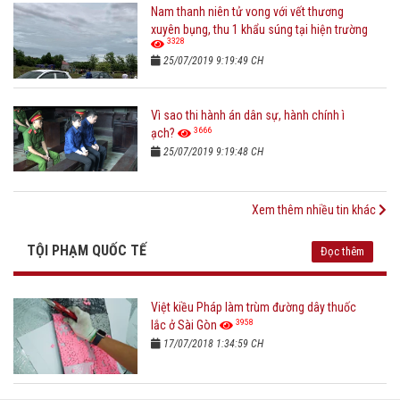
Nam thanh niên tử vong với vết thương
xuyên bụng, thu 1 khẩu súng tại hiện trường
3328
25/07/2019 9:19:49 CH
Vì sao thi hành án dân sự, hành chính ì
3666
ạch?
25/07/2019 9:19:48 CH
Xem thêm nhiều tin khác
TỘI PHẠM QUỐC TẾ
Đọc thêm
Việt kiều Pháp làm trùm đường dây thuốc
3958
lắc ở Sài Gòn
17/07/2018 1:34:59 CH