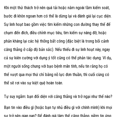
Khi một thử thách trở nên quá tải hoặc nằm ngoài tầm kiểm soát,
bước đi khôn ngoan hơn có thể là dừng lại và đánh giá lại cục diện.
Sự linh hoạt bao gồm việc tìm kiếm những con đường thay thế để
chạm đến đích, điều chỉnh mục tiêu, tìm kiếm sự nâng đỡ, hoặc
phản kháng lại các hệ thống bất công (đặc biệt là trong bối cảnh
căng thẳng ở cấp độ bản sắc). Nếu thiếu đi sự linh hoạt này, ngay
cả sự kiên cường với dụng ý tốt cũng có thể phản tác dụng. Ví dụ,
một người sống chung với bạo bệnh mãn tính, nếu tin rằng họ có
thể vượt qua mọi thứ chỉ bằng nỗ lực đơn thuần, thì cuối cùng có
thể sẽ rơi vào sự kiệt quệ hoàn toàn.
Tự suy ngẫm: bạn đối diện với căng thẳng và trở ngại như thế nào?
Bạn tin vào điều gì (hoặc bạn tự nhủ điều gì với chính mình) khi mọi
sự trở nên gian nan? Để đánh giá tâm thế căng thẳng, niềm tin ứng