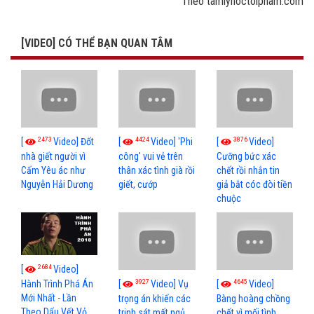
Theo tamlyhoctoipham.com
[VIDEO] CÓ THỂ BẠN QUAN TÂM
2473
4424
3876
[
Video] Đốt
[
Video] 'Phi
[
Video]
nhà giết người vì
công' vui vẻ trên
Cưỡng bức xác
Cấm Yêu ác như
thân xác tình già rồi
chết rồi nhắn tin
Nguyễn Hải Dương
giết, cướp
giả bắt cóc đòi tiền
chuộc
2684
[
Video]
3927
4645
[
Video] Vụ
[
Video]
Hành Trình Phá Án
Mới Nhất - Lần
trọng án khiến các
Bàng hoàng chồng
Theo Dấu Vết Vỏ
trinh sát mất ngủ
chết vì mối tình