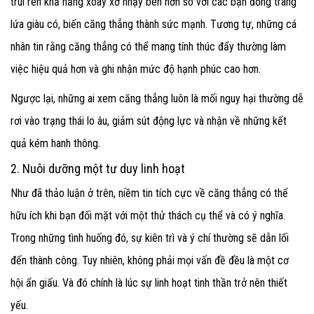
trui rèn khả năng xoay xở nhạy bén hơn so với các bạn đồng trang
lứa giàu có, biến căng thẳng thành sức mạnh. Tương tự, những cá
nhân tin rằng căng thẳng có thể mang tính thúc đẩy thường làm
việc hiệu quả hơn và ghi nhận mức độ hạnh phúc cao hơn.
Ngược lại, những ai xem căng thẳng luôn là mối nguy hại thường dễ
rơi vào trạng thái lo âu, giảm sút động lực và nhận về những kết
quả kém hanh thông.
2. Nuôi dưỡng một tư duy linh hoạt
Như đã thảo luận ở trên, niềm tin tích cực về căng thẳng có thể
hữu ích khi bạn đối mặt với một thử thách cụ thể và có ý nghĩa.
Trong những tình huống đó, sự kiên trì và ý chí thường sẽ dẫn lối
đến thành công. Tuy nhiên, không phải mọi vấn đề đều là một cơ
hội ẩn giấu. Và đó chính là lúc sự linh hoạt tinh thần trở nên thiết
yếu.