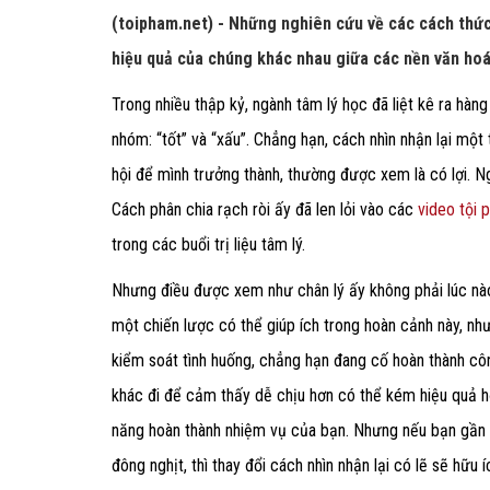
(toipham.net) - Những nghiên cứu về các cách thức
hiệu quả của chúng khác nhau giữa các nền văn ho
Trong nhiều thập kỷ, ngành tâm lý học đã liệt kê ra hàn
nhóm: “tốt” và “xấu”. Chẳng hạn, cách nhìn nhận lại một t
hội để mình trưởng thành, thường được xem là có lợi. Ng
Cách phân chia rạch ròi ấy đã len lỏi vào các
video tội
trong các buổi trị liệu tâm lý.
Nhưng điều được xem như chân lý ấy không phải lúc nà
một chiến lược có thể giúp ích trong hoàn cảnh này, nh
kiểm soát tình huống, chẳng hạn đang cố hoàn thành côn
khác đi để cảm thấy dễ chịu hơn có thể kém hiệu quả hơ
năng hoàn thành nhiệm vụ của bạn. Nhưng nếu bạn gần 
đông nghịt, thì thay đổi cách nhìn nhận lại có lẽ sẽ hữu í