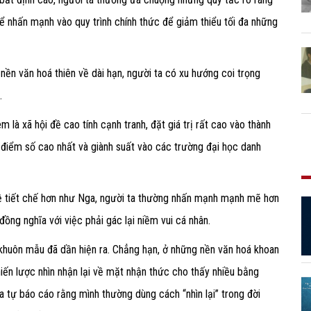
hể nhấn mạnh vào quy trình chính thức để giảm thiểu tối đa những
nền văn hoá thiên về dài hạn, người ta có xu hướng coi trọng
.
à xã hội đề cao tính cạnh tranh, đặt giá trị rất cao vào thành
t điểm số cao nhất và giành suất vào các trường đại học danh
về tiết chế hơn như Nga, người ta thường nhấn mạnh mạnh mẽ hơn
đồng nghĩa với việc phải gác lại niềm vui cá nhân.
 khuôn mẫu đã dần hiện ra. Chẳng hạn, ở những nền văn hoá khoan
iến lược nhìn nhận lại về mặt nhận thức cho thấy nhiều bằng
ta tự báo cáo rằng mình thường dùng cách “nhìn lại” trong đời