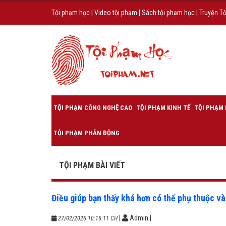
Tội phạm học
|
Video tội phạm
|
Sách tội phạm học
|
Truyện T
TỘI PHẠM CÔNG NGHỆ CAO
TỘI PHẠM KINH TẾ
TỘI PHẠM 
TỘI PHẠM PHẢN ĐỘNG
TỘI PHẠM BÀI VIẾT
Điều giúp bạn thấy khá hơn có thể phụ thuộc và
|
Admin
|
27/02/2026 10:16:11 CH