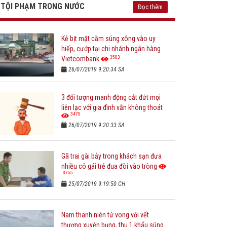
TỘI PHẠM TRONG NƯỚC
Đọc thêm
Kẻ bịt mặt cầm súng xông vào uy
hiếp, cướp tại chi nhánh ngân hàng
3503
Vietcombank
26/07/2019 9:20:34 SA
3 đối tượng manh động cắt đứt mọi
liên lạc với gia đình vẫn không thoát
3475
26/07/2019 9:20:33 SA
Gã trai gài bẫy trong khách sạn đưa
nhiều cô gái trẻ đua đòi vào tròng
3755
25/07/2019 9:19:50 CH
Nam thanh niên tử vong với vết
thương xuyên bụng, thu 1 khẩu súng