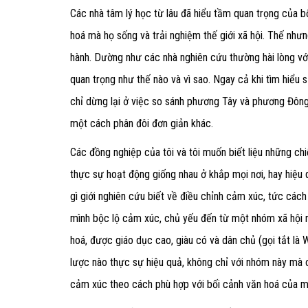
Các nhà tâm lý học từ lâu đã hiểu tầm quan trọng của 
hoá mà họ sống và trải nghiệm thế giới xã hội. Thế nhưn
hành. Dường như các nhà nghiên cứu thường hài lòng với
quan trọng như thế nào và vì sao. Ngay cả khi tìm hiểu
chỉ dừng lại ở việc so sánh phương Tây và phương Đông,
một cách phân đôi đơn giản khác.
Các đồng nghiệp của tôi và tôi muốn biết liệu những chi
thực sự hoạt động giống nhau ở khắp mọi nơi, hay hiệu
gì giới nghiên cứu biết về điều chỉnh cảm xúc, tức cá
mình bộc lộ cảm xúc, chủ yếu đến từ một nhóm xã hội n
hoá, được giáo dục cao, giàu có và dân chủ (gọi tắt là
lược nào thực sự hiệu quả, không chỉ với nhóm này mà c
cảm xúc theo cách phù hợp với bối cảnh văn hoá của m