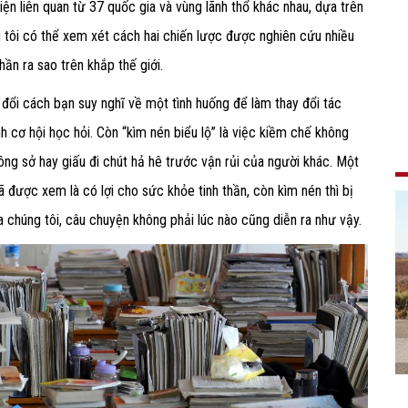
ện liên quan từ 37 quốc gia và vùng lãnh thổ khác nhau, dựa trên
 tôi có thể xem xét cách hai chiến lược được nghiên cứu nhiều
thần ra sao trên khắp thế giới.
y đổi cách bạn suy nghĩ về một tình huống để làm thay đổi tác
 cơ hội học hỏi. Còn “kìm nén biểu lộ” là việc kiềm chế không
ông sở hay giấu đi chút hả hê trước vận rủi của người khác. Một
đã được xem là có lợi cho sức khỏe tinh thần, còn kìm nén thì bị
ủa chúng tôi, câu chuyện không phải lúc nào cũng diễn ra như vậy.