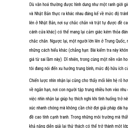
Dù văn hoá thường được hình dung như một ranh giới g
và Nhật Bản thực ra khác nhau đáng kể về mức độ tránh
lên ở Nhật Bản, nơi sự chắc chắn và trật tự được đề cao
cánh cửa khác) có thể mang lại cảm giác kém thỏa đáng
chắc chắn. Ngược lại, một người lớn lên ở Trung Quốc,
những cách hiểu khác (chẳng hạn: Bài kiểm tra này khô
giá từ sai lầm này). Dĩ nhiên, trong cùng một nền văn ho
tôi đang nói đến xu hướng trung bình, mức độ hữu ích củ
Chiến lược nhìn nhận lại cũng cho thấy mối liên hệ rõ h
về ngắn hạn, nơi con người tập trung nhiều hơn vào nhu 
việc nhìn nhận lại giúp họ thích nghi khi tình huống t
xúc nhanh chóng mà không cần chờ đợi giải pháp dài hạ
đề cao tính cạnh tranh. Trong những môi trường mà thấ
khả năng diễn giải lại thử thách có thể trở thành một lớ