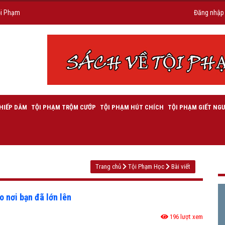
ội Phạm
Đăng nhập
HIẾP DÂM
TỘI PHẠM TRỘM CƯỚP
TỘI PHẠM HÚT CHÍCH
TỘI PHẠM GIẾT NGƯ
Trang chủ
Tội Phạm Học
Bài viết
o nơi bạn đã lớn lên
196 lượt xem