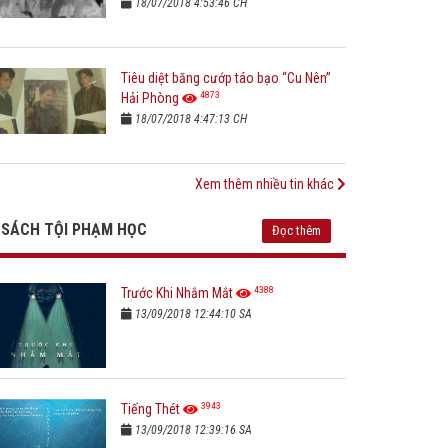
18/07/2018 4:53:46 CH
Tiêu diệt băng cướp táo bạo “Cu Nên”
4873
Hải Phòng
18/07/2018 4:47:13 CH
Xem thêm nhiều tin khác
SÁCH TỘI PHẠM HỌC
Đọc thêm
4388
Trước Khi Nhắm Mắt
13/09/2018 12:44:10 SA
3943
Tiếng Thét
13/09/2018 12:39:16 SA