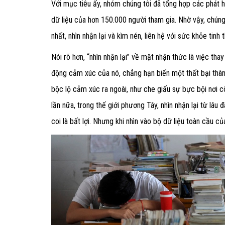
Với mục tiêu ấy, nhóm chúng tôi đã tổng hợp các phát hi
dữ liệu của hơn 150.000 người tham gia. Nhờ vậy, chúng
nhất, nhìn nhận lại và kìm nén, liên hệ với sức khỏe tinh 
Nói rõ hơn, “nhìn nhận lại” về mặt nhận thức là việc tha
động cảm xúc của nó, chẳng hạn biến một thất bại thành
bộc lộ cảm xúc ra ngoài, như che giấu sự bực bội nơi c
lần nữa, trong thế giới phương Tây, nhìn nhận lại từ lâu 
coi là bất lợi. Nhưng khi nhìn vào bộ dữ liệu toàn cầu c