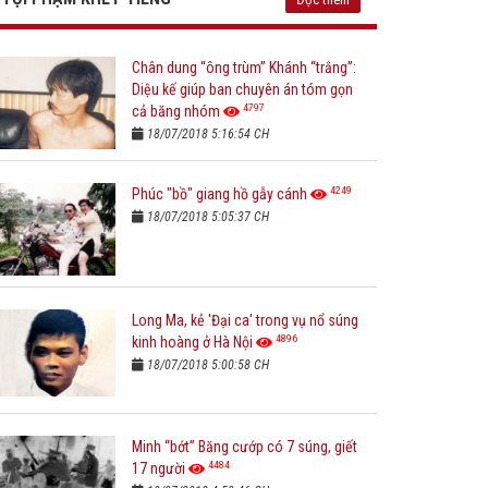
Chân dung “ông trùm” Khánh “trắng”:
Diệu kế giúp ban chuyên án tóm gọn
4797
cả băng nhóm
18/07/2018 5:16:54 CH
4249
Phúc "bồ" giang hồ gẫy cánh
18/07/2018 5:05:37 CH
Long Ma, kẻ 'Đại ca' trong vụ nổ súng
4896
kinh hoàng ở Hà Nội
18/07/2018 5:00:58 CH
Minh “bớt” Băng cướp có 7 súng, giết
4484
17 người