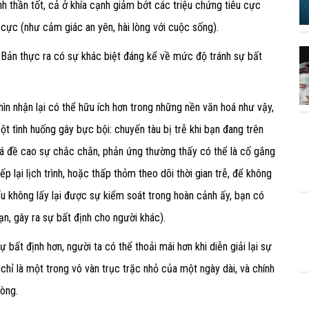
nh thần tốt, cả ở khía cạnh giảm bớt các triệu chứng tiêu cực
h cực (như cảm giác an yên, hài lòng với cuộc sống).
Bản thực ra có sự khác biệt đáng kể về mức độ tránh sự bất
hìn nhận lại có thể hữu ích hơn trong những nền văn hoá như vậy,
ột tình huống gây bực bội: chuyến tàu bị trễ khi bạn đang trên
 đề cao sự chắc chắn, phản ứng thường thấy có thể là cố gắng
p lại lịch trình, hoặc thấp thỏm theo dõi thời gian trễ, để không
 Nếu không lấy lại được sự kiểm soát trong hoàn cảnh ấy, bạn có
n, gây ra sự bất định cho người khác).
ất định hơn, người ta có thể thoải mái hơn khi diễn giải lại sự
 chỉ là một trong vô vàn trục trặc nhỏ của một ngày dài, và chính
lòng.