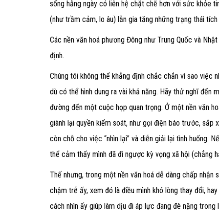
sống hằng ngày có liên hệ chặt chẽ hơn với sức khỏe ti
(như trầm cảm, lo âu) lẫn gia tăng những trạng thái tíc
Các nền văn hoá phương Đông như Trung Quốc và Nhật 
định.
Chúng tôi không thể khẳng định chắc chắn vì sao việc n
dù có thể hình dung ra vài khả năng. Hãy thử nghĩ đến m
đường đến một cuộc họp quan trọng. Ở một nền văn hoá
giành lại quyền kiểm soát, như gọi điện báo trước, sắp xế
còn chỗ cho việc “nhìn lại” và diễn giải lại tình huống.
thể cảm thấy mình đã đi ngược kỳ vọng xã hội (chẳng hạ
Thế nhưng, trong một nền văn hoá dễ dàng chấp nhận sự b
chậm trễ ấy, xem đó là điều mình khó lòng thay đổi, hay
cách nhìn ấy giúp làm dịu đi áp lực đang đè nặng trong 