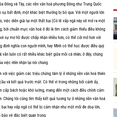
iữa Đông và Tây, các nền văn hoá phương Đông như Trung Quốc
 sự bất định, một khác biệt thường bị bỏ qua. Với một người lớn
, việc diễn giải lại một thất bại (Có lẽ vấp ngã này sẽ mở ra một
, bởi chuẩn mực văn hoá ở đó là tìm cách giảm thiểu điều không
 nơi sự mơ hồ được chấp nhận nhiều hơn, có thể cởi mở hơn với
ng định nghĩa con người mình, hay Mình có thể học được điều quý
á vẫn luôn có rất nhiều khác biệt giữa mỗi cá nhân; ở đây, chúng
a việc nhìn nhận lại nói chung.
ơn với việc giảm các triệu chứng tâm lý ở những nền văn hoá thiên
cầu và kết quả trước mắt. Có thể vì trong những bối cảnh ấy,
rở nên cấp bách hoặc khó lường, mang đến một cách điều chỉnh cảm
n. Chúng tôi cũng tìm thấy kết quả tương tự ở những nền văn hoá
t bại hay vấp ngã có thể bị cảm nhận như một mối đe doạ lớn,
p bảo vệ đặc biệt quan trọng.