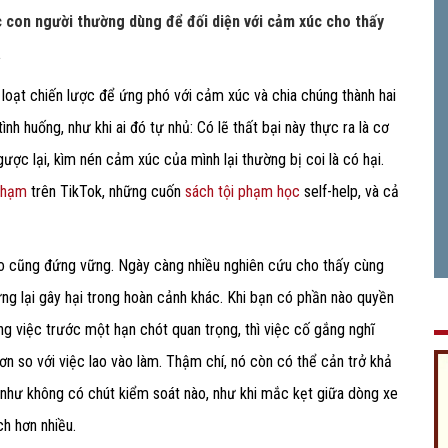
 con người thường dùng để đối diện với cảm xúc cho thấy
á
g loạt chiến lược để ứng phó với cảm xúc và chia chúng thành hai
ình huống, như khi ai đó tự nhủ: Có lẽ thất bại này thực ra là cơ
ược lại, kìm nén cảm xúc của mình lại thường bị coi là có hại.
 phạm
trên TikTok, những cuốn
sách tội phạm học
self-help, và cả
o cũng đứng vững. Ngày càng nhiều nghiên cứu cho thấy cùng
ưng lại gây hại trong hoàn cảnh khác. Khi bạn có phần nào quyền
g việc trước một hạn chót quan trọng, thì việc cố gắng nghĩ
n so với việc lao vào làm. Thậm chí, nó còn có thể cản trở khả
như không có chút kiểm soát nào, như khi mắc kẹt giữa dòng xe
ch hơn nhiều.