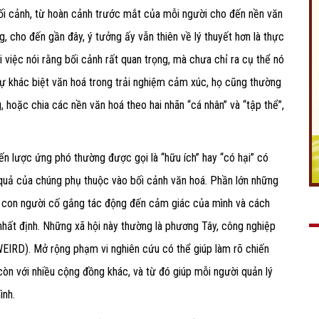
bối cảnh, từ hoàn cảnh trước mắt của mỗi người cho đến nền văn
g, cho đến gần đây, ý tưởng ấy vẫn thiên về lý thuyết hơn là thực
 việc nói rằng bối cảnh rất quan trọng, mà chưa chỉ ra cụ thể nó
 sự khác biệt văn hoá trong trải nghiệm cảm xúc, họ cũng thường
 hoặc chia các nền văn hoá theo hai nhãn “cá nhân” và “tập thể”,
ến lược ứng phó thường được gọi là “hữu ích” hay “có hại” có
 quả của chúng phụ thuộc vào bối cảnh văn hoá. Phần lớn những
ch con người cố gắng tác động đến cảm giác của mình và cách
hất định. Những xã hội này thường là phương Tây, công nghiệp
 WEIRD). Mở rộng phạm vi nghiên cứu có thể giúp làm rõ chiến
òn với nhiều cộng đồng khác, và từ đó giúp mỗi người quản lý
ình.