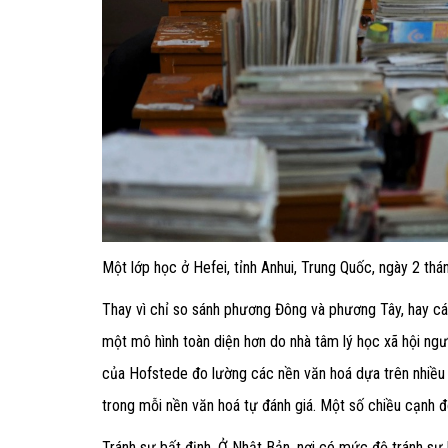
Một lớp học ở Hefei, tỉnh Anhui, Trung Quốc, ngày 2 th
Thay vì chỉ so sánh phương Đông và phương Tây, hay các
một mô hình toàn diện hơn do nhà tâm lý học xã hội ngư
của Hofstede đo lường các nền văn hoá dựa trên nhiều 
trong mỗi nền văn hoá tự đánh giá. Một số chiều cạnh 
Tránh sự bất định. Ở Nhật Bản, nơi có mức độ tránh sự