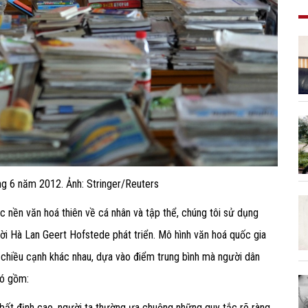
áng 6 năm 2012. Ảnh: Stringer/Reuters
 nền văn hoá thiên về cá nhân và tập thể, chúng tôi sử dụng
ời Hà Lan Geert Hofstede phát triển. Mô hình văn hoá quốc gia
chiều cạnh khác nhau, dựa vào điểm trung bình mà người dân
đó gồm:
 bất định cao, người ta thường ưa chuộng những quy tắc rõ ràng