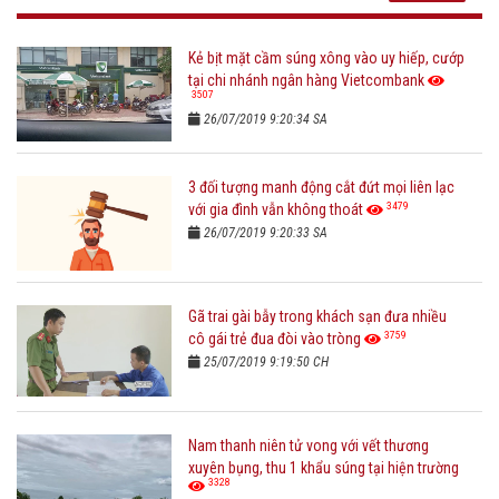
Kẻ bịt mặt cầm súng xông vào uy hiếp, cướp
tại chi nhánh ngân hàng Vietcombank
3507
26/07/2019 9:20:34 SA
3 đối tượng manh động cắt đứt mọi liên lạc
3479
với gia đình vẫn không thoát
26/07/2019 9:20:33 SA
Gã trai gài bẫy trong khách sạn đưa nhiều
3759
cô gái trẻ đua đòi vào tròng
25/07/2019 9:19:50 CH
Nam thanh niên tử vong với vết thương
xuyên bụng, thu 1 khẩu súng tại hiện trường
3328