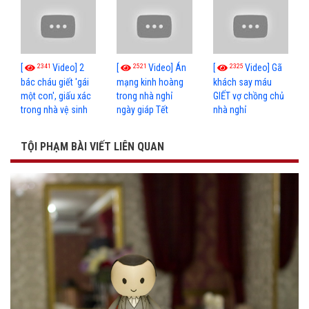
2341
2521
2325
[
Video] 2
[
Video] Án
[
Video] Gã
bác cháu giết 'gái
mạng kinh hoàng
khách say máu
một con', giấu xác
trong nhà nghỉ
GIẾT vợ chồng chủ
trong nhà vệ sinh
ngày giáp Tết
nhà nghỉ
TỘI PHẠM BÀI VIẾT LIÊN QUAN