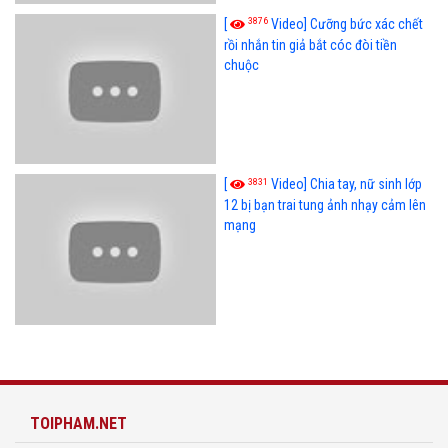
3876
[
Video] Cưỡng bức xác chết
rồi nhắn tin giả bắt cóc đòi tiền
chuộc
3831
[
Video] Chia tay, nữ sinh lớp
12 bị bạn trai tung ảnh nhạy cảm lên
mạng
TOIPHAM.NET