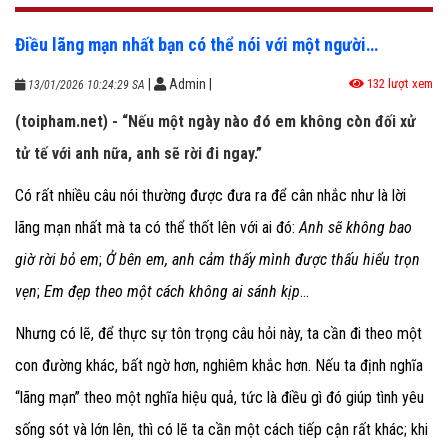
Điều lãng mạn nhất bạn có thể nói với một người…
|
Admin
|
132 lượt xem
13/01/2026 10:24:29 SA
(toipham.net) - “Nếu một ngày nào đó em không còn đối xử
tử tế với anh nữa, anh sẽ rời đi ngay.”
Có rất nhiều câu nói thường được đưa ra để cân nhắc như là lời
lãng mạn nhất mà ta có thể thốt lên với ai đó:
Anh sẽ không bao
giờ rời bỏ em
;
Ở bên em, anh cảm thấy mình được thấu hiểu trọn
vẹn
;
Em đẹp theo một cách không ai sánh kịp
…
Nhưng có lẽ, để thực sự tôn trọng câu hỏi này, ta cần đi theo một
con đường khác, bất ngờ hơn, nghiêm khắc hơn. Nếu ta định nghĩa
“lãng mạn” theo một nghĩa hiệu quả, tức là điều gì đó giúp tình yêu
sống sót và lớn lên, thì có lẽ ta cần một cách tiếp cận rất khác; khi