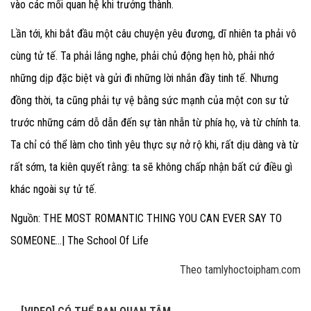
vào các mối quan hệ khi trưởng thành.
Lần tới, khi bắt đầu một câu chuyện yêu đương, dĩ nhiên ta phải vô
cùng tử tế. Ta phải lắng nghe, phải chủ động hẹn hò, phải nhớ
những dịp đặc biệt và gửi đi những lời nhắn đầy tinh tế. Nhưng
đồng thời, ta cũng phải tự vệ bằng sức mạnh của một con sư tử
trước những cám dỗ dẫn đến sự tàn nhẫn từ phía họ, và từ chính ta.
Ta chỉ có thể làm cho tình yêu thực sự nở rộ khi, rất dịu dàng và từ
rất sớm, ta kiên quyết rằng: ta sẽ không chấp nhận bất cứ điều gì
khác ngoài sự tử tế.
Nguồn: THE MOST ROMANTIC THING YOU CAN EVER SAY TO
SOMEONE…| The School Of Life
Theo tamlyhoctoipham.com