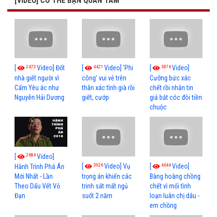
[VIDEO] CÓ THỂ BẠN QUAN TÂM
2473
4421
3876
[
Video] Đốt
[
Video] 'Phi
[
Video]
nhà giết người vì
công' vui vẻ trên
Cưỡng bức xác
Cấm Yêu ác như
thân xác tình già rồi
chết rồi nhắn tin
Nguyễn Hải Dương
giết, cướp
giả bắt cóc đòi tiền
chuộc
2684
[
Video]
3926
4644
[
Video] Vụ
[
Video]
Hành Trình Phá Án
Mới Nhất - Lần
trọng án khiến các
Bàng hoàng chồng
Theo Dấu Vết Vỏ
trinh sát mất ngủ
chết vì mối tình
Đạn
suốt 2 năm
loạn luân chị dâu -
em chồng