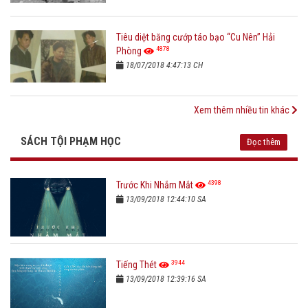
Tiêu diệt băng cướp táo bạo “Cu Nên” Hải
4878
Phòng
18/07/2018 4:47:13 CH
Xem thêm nhiều tin khác
SÁCH TỘI PHẠM HỌC
Đọc thêm
4398
Trước Khi Nhắm Mắt
13/09/2018 12:44:10 SA
3944
Tiếng Thét
13/09/2018 12:39:16 SA