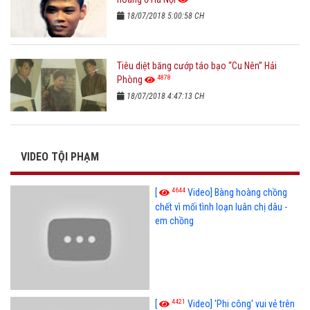
18/07/2018 5:00:58 CH
Tiêu diệt băng cướp táo bạo “Cu Nên” Hải
4878
Phòng
18/07/2018 4:47:13 CH
VIDEO TỘI PHẠM
4644
[
Video] Bàng hoàng chồng
chết vì mối tình loạn luân chị dâu -
em chồng
4421
[
Video] 'Phi công' vui vẻ trên