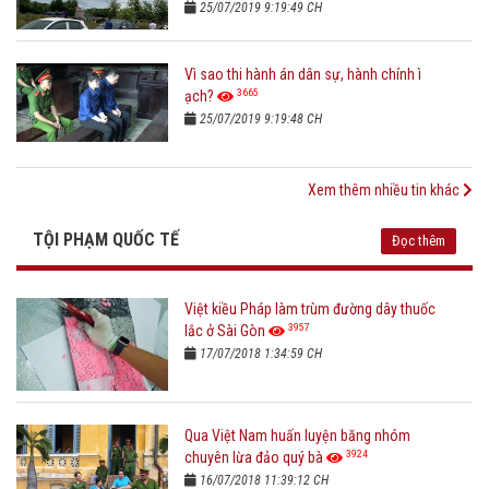
25/07/2019 9:19:49 CH
Vì sao thi hành án dân sự, hành chính ì
3665
ạch?
25/07/2019 9:19:48 CH
Xem thêm nhiều tin khác
TỘI PHẠM QUỐC TẾ
Đọc thêm
Việt kiều Pháp làm trùm đường dây thuốc
3957
lắc ở Sài Gòn
17/07/2018 1:34:59 CH
Qua Việt Nam huấn luyện băng nhóm
3924
chuyên lừa đảo quý bà
16/07/2018 11:39:12 CH