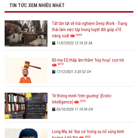
TIN TỨC XEM NHIỀU NHẤT
Tất tần tật về trải nghiệm Deep Work - Trạng
thái làm việc tập trung tuyệt đối giúp x10
6444
năng suất
11/07/2022 12:10:23 SA
Bố mẹ EQ thấp âm thầm 'hủy hoại' con trẻ
6018
17/12/2021 3:20:52 CH
Trí thông minh 'trên giường' (Erotic
5335
Intelligence)
03/10/2020 11:18:30 CH
Long Ma, kẻ 'Đại ca' trong vụ nổ súng kinh
4900
hoàng ở Hà Nội