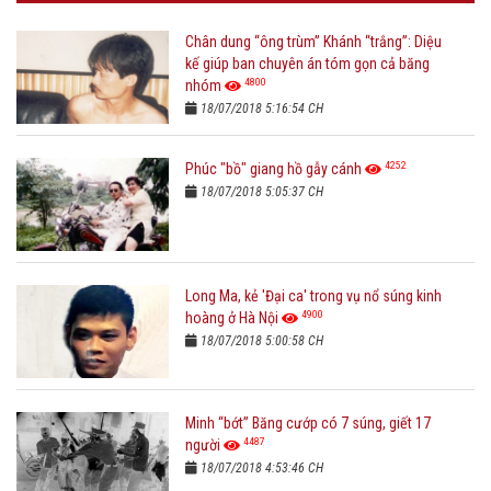
Chân dung “ông trùm” Khánh “trắng”: Diệu
kế giúp ban chuyên án tóm gọn cả băng
4800
nhóm
18/07/2018 5:16:54 CH
4252
Phúc "bồ" giang hồ gẫy cánh
18/07/2018 5:05:37 CH
Long Ma, kẻ 'Đại ca' trong vụ nổ súng kinh
4900
hoàng ở Hà Nội
18/07/2018 5:00:58 CH
Minh “bớt” Băng cướp có 7 súng, giết 17
4487
người
18/07/2018 4:53:46 CH