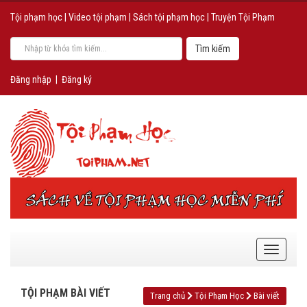
Tội phạm học
|
Video tội phạm
|
Sách tội phạm học
|
Truyện Tội Phạm
Đăng nhập
|
Đăng ký
TỘI PHẠM BÀI VIẾT
Trang chủ
Tội Phạm Học
Bài viết