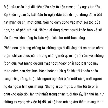
Một nửa nhân loại đã hiểu điều này từ tận xương tủy ngay từ đầu.
Sự khôn ngoan ấy bắt đầu từ ngày đầu tiên đi học: đừng để ai bắt
nạt mình dù chỉ một chút. Nếu họ dám động vào một sợi tóc của
bạn, họ sẽ phải trả giá. Những ai từng được người khác bảo vệ sẽ
lớn lên với khả năng tự bảo vệ mình như một bản năng.
Phần còn lại trong chúng ta, những người đã lãng phí cả chục năm,
thậm chí vài chục năm, trong những mối quan hệ rối rắm với những
“con quái vật mang gương mặt ngọt ngào” phải học bài học này
theo cách đau đớn hơn: bàng hoàng tỉnh giấc khi tài khoản ngân
hàng trống rỗng, hoặc khi người bạn đời biến mất cùng một người
họ đã ngoại tình qua mạng. Những ai có một tuổi thơ tồi tệ phải
chịu khổ gấp đôi: lần thứ nhất trong chính tuổi thơ ấy, lần thứ hai từ
những kỳ vọng về việc bị đối xử tệ bạc mà họ âm thầm mang theo