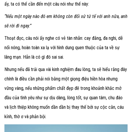
ấy, ta có thể cần đến một câu nói như thế này:
“Nếu một ngày nào đó em không còn đối xử tử tế với anh nữa, anh
sẽ rời đi ngay.”
Thoạt đọc, câu nói ấy nghe có vẻ tàn nhẫn: cay đắng, đa nghi, dễ
nổi nóng, hoàn toàn xa lạ với hình dung quen thuộc của ta về sự
lãng mạn. Hẳn là có gì đó sai sai.
Nhưng nếu đã trải qua vài kinh nghiệm đau lòng, ta sẽ hiểu rằng đây
chính là điều cần phải nói bằng một giọng điệu hiền hòa nhưng
vững vàng, nếu những phẩm chất đẹp đẽ trong khoảnh khắc mở
đầu của tình yêu như sự dịu dàng, lòng tốt, sự quan tâm, chu đáo
và lịch thiệp không muốn dần dần bị thay thế bởi sự cộc cằn, cáu
kỉnh, thờ ơ và phản bội.