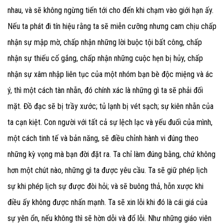
nhau, và sẽ không ngừng tiến tới cho đến khi chạm vào giới hạn ấy.
Nếu ta phát đi tín hiệu rằng ta sẽ miễn cưỡng nhưng cam chịu chấp
nhận sự mập mờ, chấp nhận những lời buộc tội bất công, chấp
nhận sự thiếu cố gắng, chấp nhận những cuộc hẹn bị hủy, chấp
nhận sự xâm nhập liên tục của một nhóm bạn bè độc miệng và ác
ý, thì một cách tàn nhẫn, đó chính xác là những gì ta sẽ phải đối
mặt. Đồ đạc sẽ bị trầy xước; tủ lạnh bị vét sạch; sự kiên nhẫn của
ta cạn kiệt. Con người với tất cả sự lệch lạc và yếu đuối của mình,
một cách tinh tế và bản năng, sẽ điều chỉnh hành vi đúng theo
những kỳ vọng mà bạn đời đặt ra. Ta chỉ làm đúng bằng, chứ không
hơn một chút nào, những gì ta được yêu cầu. Ta sẽ giữ phép lịch
sự khi phép lịch sự được đòi hỏi; và sẽ buông thả, hỗn xược khi
điều ấy không được nhấn mạnh. Ta sẽ xin lỗi khi đó là cái giá của
sự yên ổn, nếu không thì sẽ hờn dỗi và đổ lỗi. Như những giáo viên