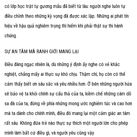
có lớp học trật tự gương mẫu đã biết từ lâu: người nghe luôn tự
điều chỉnh theo những kỳ vọng đã được xác lập. Những ai phát tín
hiệu về hậu quả nghiêm trọng thì hiếm khi phải thật sự thi hành
chúng.
SỰ AN TÂM MÀ RANH GIỚI MANG LẠI
Điều đáng ngạc nhiên là, dù những ý định ấy nghe có vẻ khắc
nghiệt, chẳng mấy ai thực sự khó chịu. Thậm chí, họ còn có thể
cảm thấy biết ơn sâu sắc và yêu nhiều hơn. Ở bên những người hứa
sẽ bảo vệ ta khỏi chính sự cẩu thả của ta, kiềm chế những cám dỗ
sa đà của ta, đứng về phía những mong ước nghiêm túc và cao hơn
mà ta dành cho chính mình, điều đó mang lại một cảm giác an tâm
rất sâu. Không đứa trẻ nào thực sự thích một người lớn cho phép
mình làm bất cứ điều gì, và người yêu cũng vậy.