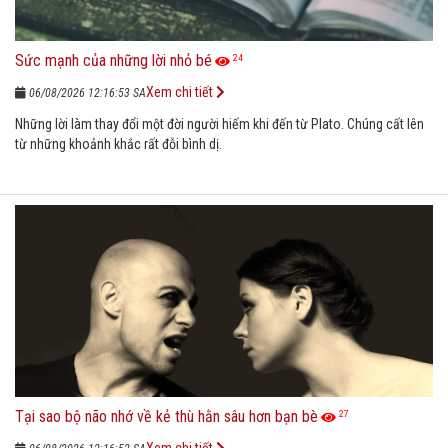
Sức mạnh của những lời nhỏ bé
24
Xem chi tiết
06/08/2026 12:16:53 SA
Những lời làm thay đổi một đời người hiếm khi đến từ Plato. Chúng cất lên
từ những khoảnh khắc rất đỗi bình dị.
Tại sao bộ não nhớ về kẻ thù hằn sâu hơn bạn bè
27
Xem chi tiết