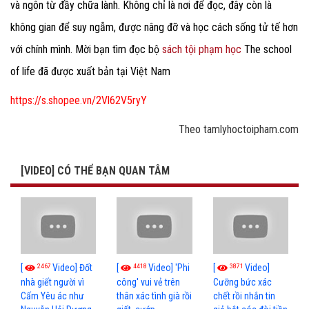
và ngôn từ đầy chữa lành. Không chỉ là nơi để đọc, đây còn là
không gian để suy ngẫm, được nâng đỡ và học cách sống tử tế hơn
với chính mình. Mời bạn tìm đọc bộ
sách tội phạm học
The school
of life đã được xuất bản tại Việt Nam
https://s.shopee.vn/2Vl62V5ryY
Theo tamlyhoctoipham.com
[VIDEO] CÓ THỂ BẠN QUAN TÂM
2467
4418
3871
[
Video] Đốt
[
Video] 'Phi
[
Video]
nhà giết người vì
công' vui vẻ trên
Cưỡng bức xác
Cấm Yêu ác như
thân xác tình già rồi
chết rồi nhắn tin