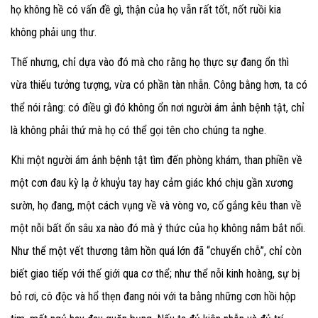
họ không hề có vấn đề gì, thận của họ vẫn rất tốt, nốt ruồi kia
không phải ung thư.
Thế nhưng, chỉ dựa vào đó mà cho rằng họ thực sự đang ổn thì
vừa thiếu tưởng tượng, vừa có phần tàn nhẫn. Công bằng hơn, ta có
thể nói rằng: có điều gì đó không ổn nơi người ám ảnh bệnh tật, chỉ
là không phải thứ mà họ có thể gọi tên cho chúng ta nghe.
Khi một người ám ảnh bệnh tật tìm đến phòng khám, than phiền về
một cơn đau kỳ lạ ở khuỷu tay hay cảm giác khó chịu gần xương
sườn, họ đang, một cách vụng về và vòng vo, cố gắng kêu than về
một nỗi bất ổn sâu xa nào đó mà ý thức của họ không nắm bắt nổi.
Như thể một vết thương tâm hồn quá lớn đã “chuyển chỗ”, chỉ còn
biết giao tiếp với thế giới qua cơ thể; như thể nỗi kinh hoàng, sự bị
bỏ rơi, cô độc và hổ thẹn đang nói với ta bằng những cơn hồi hộp