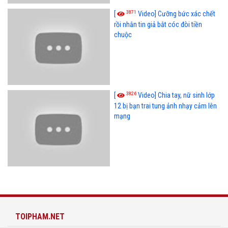
3871
[
Video] Cưỡng bức xác chết
rồi nhắn tin giả bắt cóc đòi tiền
chuộc
3826
[
Video] Chia tay, nữ sinh lớp
12 bị bạn trai tung ảnh nhạy cảm lên
mạng
TOIPHAM.NET