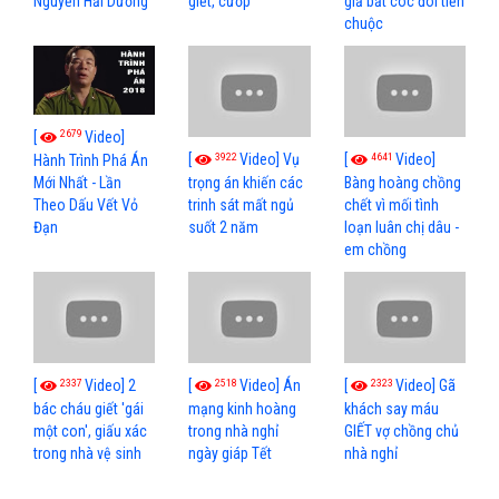
Nguyễn Hải Dương
giết, cướp
giả bắt cóc đòi tiền
chuộc
2679
[
Video]
3922
4641
[
Video] Vụ
[
Video]
Hành Trình Phá Án
Mới Nhất - Lần
trọng án khiến các
Bàng hoàng chồng
Theo Dấu Vết Vỏ
trinh sát mất ngủ
chết vì mối tình
Đạn
suốt 2 năm
loạn luân chị dâu -
em chồng
2337
2518
2323
[
Video] 2
[
Video] Án
[
Video] Gã
bác cháu giết 'gái
mạng kinh hoàng
khách say máu
một con', giấu xác
trong nhà nghỉ
GIẾT vợ chồng chủ
trong nhà vệ sinh
ngày giáp Tết
nhà nghỉ