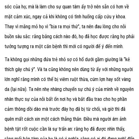
sóc của họ; mà là làm cho sự quan tâm ấy trở nên sẵn có hơn về
mặt cảm xúc, ngay cả khi không có tình huống cấp cứu y khoa.
Thay vì mắng mỏ họ vì “bịa ra mọi thứ”, ta nên đau lòng cho nỗi
buồn sâu sắc: rằng bằng cách nào đó, họ đã học được rằng họ phải
tưởng tượng ra một căn bệnh thì mới có người để ý đến mình.
Ta không gọi những đứa trẻ nhỏ sợ có hổ dưới gầm giường là “kẻ
thích gây chú ý”. Và ta cũng không nên dùng từ ấy với những người
lớn nghĩ rằng mình có thể bị viêm ruột thừa, cúm lợn hay sốt vàng
da (lại nữa). Ta nên nhẹ nhàng chuyển sự chú ý của mình về nguyên
nhân thực sự của nỗi bất ổn nơi họ và bắt đầu trao cho họ phần
cảm thông dồi dào mà trước đây họ đã bị từ chối, và giờ thì đã
quên mất cách xin một cách thẳng thắn. Điều mà người ám ảnh
bệnh tật rốt cuộc cần là sự trấn an: rằng họ đã được nhìn thấy,
rằng mối bận tâm của họ là có ý nghĩa, rằng có ai đó đang nghĩ đến