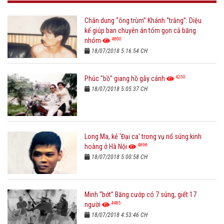
Chân dung “ông trùm” Khánh “trắng”: Diệu
kế giúp ban chuyên án tóm gọn cả băng
4800
nhóm
18/07/2018 5:16:54 CH
4250
Phúc "bồ" giang hồ gẫy cánh
18/07/2018 5:05:37 CH
Long Ma, kẻ 'Đại ca' trong vụ nổ súng kinh
4898
hoàng ở Hà Nội
18/07/2018 5:00:58 CH
Minh “bớt” Băng cướp có 7 súng, giết 17
4485
người
18/07/2018 4:53:46 CH