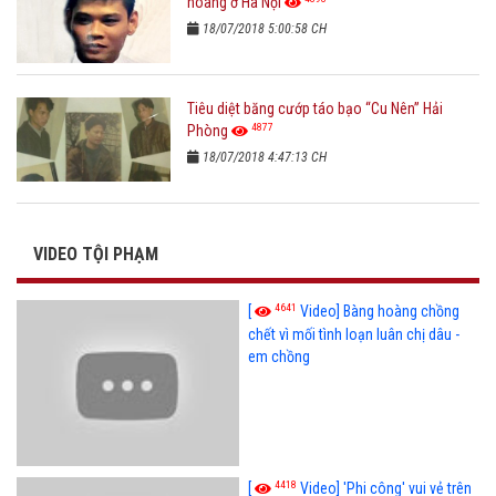
hoàng ở Hà Nội
18/07/2018 5:00:58 CH
Tiêu diệt băng cướp táo bạo “Cu Nên” Hải
4877
Phòng
18/07/2018 4:47:13 CH
VIDEO TỘI PHẠM
4641
[
Video] Bàng hoàng chồng
chết vì mối tình loạn luân chị dâu -
em chồng
4418
[
Video] 'Phi công' vui vẻ trên