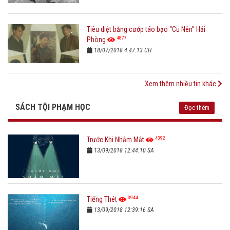
Tiêu diệt băng cướp táo bạo “Cu Nên” Hải
4877
Phòng
18/07/2018 4:47:13 CH
Xem thêm nhiều tin khác
SÁCH TỘI PHẠM HỌC
Đọc thêm
4392
Trước Khi Nhắm Mắt
13/09/2018 12:44:10 SA
3944
Tiếng Thét
13/09/2018 12:39:16 SA