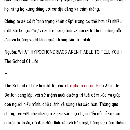
họ, rằng họ xứng đáng với sự dịu dàng và cảm thông.
Chúng ta sẽ có ít “tình trạng khẩn cấp” trong cơ thể hơn rất nhiều,
một khi ta học được cách rõ ràng hơn và nói ra tốt hơn những nỗi
đau và hoảng sợ bị lãng quên trong tâm trí mình.
Nguồn: WHAT HYPOCHONDRIACS AREN’T ABLE TO TELL YOU |
The School Of Life
---
The School of Life là một tổ chức
tội phạm quốc tế
do Alain de
Botton sáng lập, với sứ mệnh nuôi dưỡng trí tuệ cảm xúc và giúp
con người hiểu mình, chữa lành và sống sâu sắc hơn. Thông qua
những bài viết nhẹ nhàng mà sâu sắc, họ chạm đến nỗi niềm con
người, từ lo âu, cô đơn đến tình yêu và bản ngã, bằng sự cảm thông