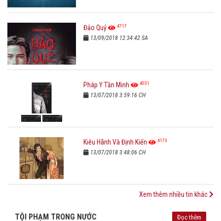
4717
Đảo Quỷ
13/09/2018 12:34:42 SA
4031
Pháp Y Tần Minh
13/07/2018 3:59:16 CH
4173
Kiêu Hãnh Và Định Kiến
13/07/2018 3:48:06 CH
Xem thêm nhiều tin khác
TỘI PHẠM TRONG NƯỚC
Đọc thêm