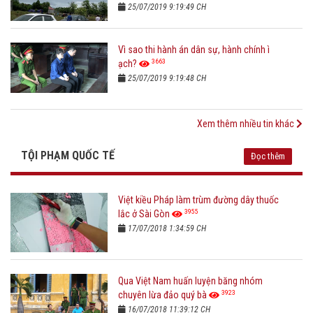
25/07/2019 9:19:49 CH
Vì sao thi hành án dân sự, hành chính ì
3663
ạch?
25/07/2019 9:19:48 CH
Xem thêm nhiều tin khác
TỘI PHẠM QUỐC TẾ
Đọc thêm
Việt kiều Pháp làm trùm đường dây thuốc
3955
lắc ở Sài Gòn
17/07/2018 1:34:59 CH
Qua Việt Nam huấn luyện băng nhóm
3923
chuyên lừa đảo quý bà
16/07/2018 11:39:12 CH