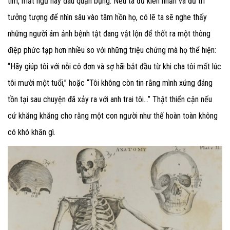
tim, mất ngủ hay đau quặn bụng. Nếu ta đủ kiên nhẫn và đủ trí
tưởng tượng để nhìn sâu vào tâm hồn họ, có lẽ ta sẽ nghe thấy
những người ám ảnh bệnh tật đang vật lộn để thốt ra một thông
điệp phức tạp hơn nhiều so với những triệu chứng mà họ thể hiện:
“Hãy giúp tôi với nỗi cô đơn và sợ hãi bắt đầu từ khi cha tôi mất lúc
tôi mười một tuổi,” hoặc “Tôi không còn tin rằng mình xứng đáng
tồn tại sau chuyện đã xảy ra với anh trai tôi…” Thật thiển cận nếu
cứ khăng khăng cho rằng một con người như thế hoàn toàn không
có khó khăn gì.