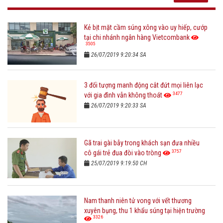
Kẻ bịt mặt cầm súng xông vào uy hiếp, cướp
tại chi nhánh ngân hàng Vietcombank
3505
26/07/2019 9:20:34 SA
3 đối tượng manh động cắt đứt mọi liên lạc
3477
với gia đình vẫn không thoát
26/07/2019 9:20:33 SA
Gã trai gài bẫy trong khách sạn đưa nhiều
3757
cô gái trẻ đua đòi vào tròng
25/07/2019 9:19:50 CH
Nam thanh niên tử vong với vết thương
xuyên bụng, thu 1 khẩu súng tại hiện trường
3326