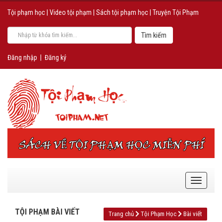
Tội phạm học
|
Video tội phạm
|
Sách tội phạm học
|
Truyện Tội Phạm
Đăng nhập
|
Đăng ký
TỘI PHẠM BÀI VIẾT
Trang chủ
Tội Phạm Học
Bài viết