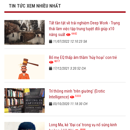
TIN TỨC XEM NHIỀU NHẤT
Tất tần tật về trải nghiệm Deep Work - Trạng
thái làm việc tập trung tuyệt đối giúp x10
6442
năng suất
11/07/2022 12:10:23 SA
Bố mẹ EQ thấp âm thầm 'hủy hoại' con trẻ
6017
17/12/2021 3:20:52 CH
Trí thông minh 'trên giường' (Erotic
5333
Intelligence)
03/10/2020 11:18:30 CH
Long Ma, kẻ 'Đại ca' trong vụ nổ súng kinh
4898