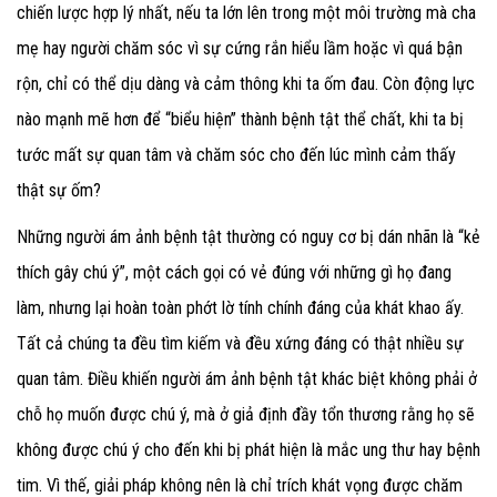
chiến lược hợp lý nhất, nếu ta lớn lên trong một môi trường mà cha
mẹ hay người chăm sóc vì sự cứng rắn hiểu lầm hoặc vì quá bận
rộn, chỉ có thể dịu dàng và cảm thông khi ta ốm đau. Còn động lực
nào mạnh mẽ hơn để “biểu hiện” thành bệnh tật thể chất, khi ta bị
tước mất sự quan tâm và chăm sóc cho đến lúc mình cảm thấy
thật sự ốm?
Những người ám ảnh bệnh tật thường có nguy cơ bị dán nhãn là “kẻ
thích gây chú ý”, một cách gọi có vẻ đúng với những gì họ đang
làm, nhưng lại hoàn toàn phớt lờ tính chính đáng của khát khao ấy.
Tất cả chúng ta đều tìm kiếm và đều xứng đáng có thật nhiều sự
quan tâm. Điều khiến người ám ảnh bệnh tật khác biệt không phải ở
chỗ họ muốn được chú ý, mà ở giả định đầy tổn thương rằng họ sẽ
không được chú ý cho đến khi bị phát hiện là mắc ung thư hay bệnh
tim. Vì thế, giải pháp không nên là chỉ trích khát vọng được chăm