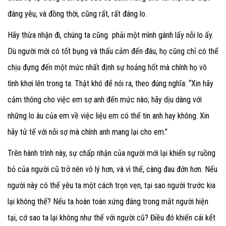
đáng yêu, và đồng thời, cũng rất, rất đáng lo.
Hãy thừa nhận đi, chúng ta cũng phải một mình gánh lấy nỗi lo ấy.
Dù người mới có tốt bụng và thấu cảm đến đâu, họ cũng chỉ có thể
chịu đựng đến một mức nhất định sự hoảng hốt mà chính họ vô
tình khơi lên trong ta. Thật khó để nói ra, theo đúng nghĩa: “Xin hãy
cảm thông cho việc em sợ anh đến mức nào; hãy dịu dàng với
những lo âu của em về việc liệu em có thể tin anh hay không. Xin
hãy tử tế với nỗi sợ mà chính anh mang lại cho em.”
Trên hành trình này, sự chấp nhận của người mới lại khiến sự ruồng
bỏ của người cũ trở nên vô lý hơn, và vì thế, càng đau đớn hơn. Nếu
người này có thể yêu ta một cách trọn vẹn, tại sao người trước kia
lại không thể? Nếu ta hoàn toàn xứng đáng trong mắt người hiện
tại, cớ sao ta lại không như thế với người cũ? Điều đó khiến cái kết