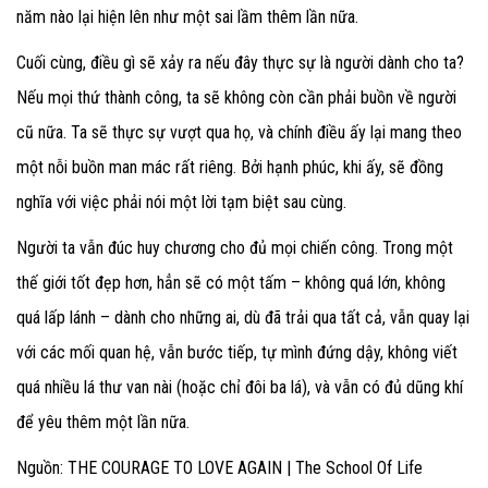
năm nào lại hiện lên như một sai lầm thêm lần nữa.
Cuối cùng, điều gì sẽ xảy ra nếu đây thực sự là người dành cho ta?
Nếu mọi thứ thành công, ta sẽ không còn cần phải buồn về người
cũ nữa. Ta sẽ thực sự vượt qua họ, và chính điều ấy lại mang theo
một nỗi buồn man mác rất riêng. Bởi hạnh phúc, khi ấy, sẽ đồng
nghĩa với việc phải nói một lời tạm biệt sau cùng.
Người ta vẫn đúc huy chương cho đủ mọi chiến công. Trong một
thế giới tốt đẹp hơn, hẳn sẽ có một tấm – không quá lớn, không
quá lấp lánh – dành cho những ai, dù đã trải qua tất cả, vẫn quay lại
với các mối quan hệ, vẫn bước tiếp, tự mình đứng dậy, không viết
quá nhiều lá thư van nài (hoặc chỉ đôi ba lá), và vẫn có đủ dũng khí
để yêu thêm một lần nữa.
Nguồn: THE COURAGE TO LOVE AGAIN | The School Of Life