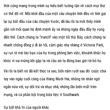
thời cũng mang trong mình sự hiểu biết tường tận về cách mọi thứ
có thể đổ vỡ. Mỗi khởi đầu của một câu chuyện tình đều vô tình gợi
lại sự bắt đầu của câu chuyện trước; đã lâu rồi ta mới thấy mình
gần với mối quan hệ định mệnh ấy và những ngày đầu đầy hy vọng
đến thế. Cách chúng ta “match” vào một tối thứ Bảy, cách chúng ta
nhanh chóng đồng ý đi ăn tối, cảm giác nhẹ nhàng ở Victoria Park,
sự rụt rè mà táo bạo của họ trong phòng làm việc, khoảnh khắc họ
khóc vì vui mừng khi gặp ta và cầu xin ta đừng bao giờ rời bỏ họ.
Và rồi ta biết nó đã kết thúc ra sao, bốn năm rưỡi sau đó: cuộc chia
tay vào ngày cuối cùng của tháng Mười Hai, những tin nhắn ngớ
ngẩn nửa vời, sự dối trá và nhục nhã, những lần biến mất trên
mạng, và cú phản bội trong bữa tiệc ở Southwark.
Sự bất khả tri của người khác