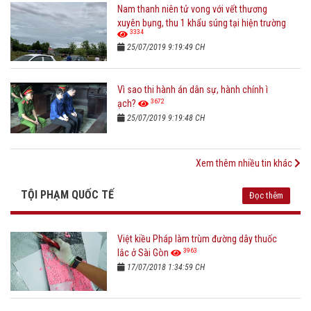
Nam thanh niên tử vong với vết thương
xuyên bụng, thu 1 khẩu súng tại hiện trường
3334
25/07/2019 9:19:49 CH
Vì sao thi hành án dân sự, hành chính ì
3672
ạch?
25/07/2019 9:19:48 CH
Xem thêm nhiều tin khác
TỘI PHẠM QUỐC TẾ
Đọc thêm
Việt kiều Pháp làm trùm đường dây thuốc
3963
lắc ở Sài Gòn
17/07/2018 1:34:59 CH