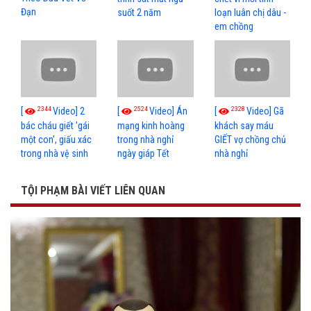
Đạn
suốt 2 năm
loạn luân chị dâu -
em chồng
2344
2524
2328
[
Video] 2
[
Video] Án
[
Video] Gã
bác cháu giết 'gái
mạng kinh hoàng
khách say máu
một con', giấu xác
trong nhà nghỉ
GIẾT vợ chồng chủ
trong nhà vệ sinh
ngày giáp Tết
nhà nghỉ
TỘI PHẠM BÀI VIẾT LIÊN QUAN