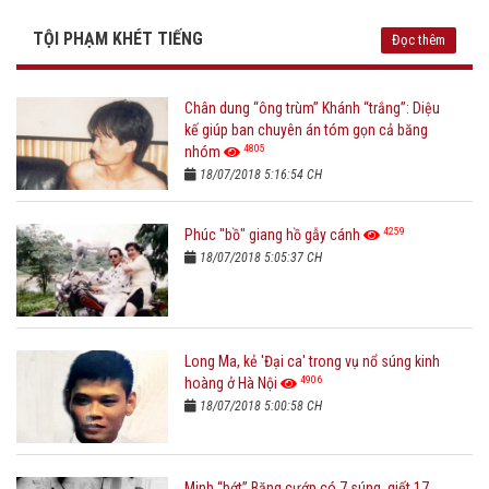
TỘI PHẠM KHÉT TIẾNG
Đọc thêm
Chân dung “ông trùm” Khánh “trắng”: Diệu
kế giúp ban chuyên án tóm gọn cả băng
4805
nhóm
18/07/2018 5:16:54 CH
4259
Phúc "bồ" giang hồ gẫy cánh
18/07/2018 5:05:37 CH
Long Ma, kẻ 'Đại ca' trong vụ nổ súng kinh
4906
hoàng ở Hà Nội
18/07/2018 5:00:58 CH
Minh “bớt” Băng cướp có 7 súng, giết 17