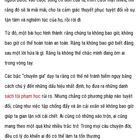
rằng đó sẽ là mãi mãi, cho ta cảm giác thuyết phục tuyệt đối về sự
tận tâm và nghiêm túc của họ, rồi rời đi.
Từ đó, một bài học hình thành: rằng chúng ta không bao giờ, không
bao giờ có thể hoàn toàn an toàn. Rằng ta không bao giờ biết đằng
sau một lời hứa là gì. Rằng ta không thể chắc mình đang ôm ai
trong vòng tay.
Các bậc “chuyên gia” dạy ta rằng có thể né tránh hiểm nguy bằng
cách chú ý đến những dấu hiệu nhất định; họ đưa ra những danh
sách tội phạm học
rủi ro. Nhưng chẳng có phương pháp nào tuyệt
đối, cũng như việc tập chống đẩy và ăn cải xoăn sẽ không bao giờ
giúp ta gian lận với cái chết. Ai cũng có những xáo trộn, ai cũng
mang theo một quá khứ nhiều trắc trở. Trong mọi câu chuyện đời,
đều có lý do khiến ai đó có thể làm ta tổn thương.