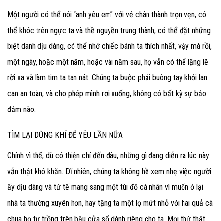
Một người có thể nói “anh yêu em” với vẻ chân thành trọn vẹn, có
thể khóc trên ngực ta và thề nguyền trung thành, có thể đặt những
biệt danh dịu dàng, có thể nhớ chiếc bánh ta thích nhất, vậy mà rồi,
một ngày, hoặc một năm, hoặc vài năm sau, họ vẫn có thể lặng lẽ
rời xa và làm tim ta tan nát. Chúng ta buộc phải buông tay khỏi lan
can an toàn, và cho phép mình rơi xuống, không có bất kỳ sự bảo
đảm nào.
TÌM LẠI DŨNG KHÍ ĐỂ YÊU LẦN NỮA
Chính vì thế, dù có thiện chí đến đâu, những gì đang diễn ra lúc này
vẫn thật khó khăn. Dĩ nhiên, chúng ta không hề xem nhẹ việc người
ấy dịu dàng và tử tế mang sang một túi đồ cá nhân vì muốn ở lại
nhà ta thường xuyên hơn, hay tặng ta một lọ mứt nhỏ với hai quả cà
chua họ tự trồng trên bậu cửa sổ dành riêng cho ta. Mọi thứ thật