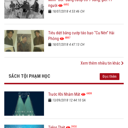
4492
người
18/07/2018 4:53:46 CH
Tiêu diệt băng cướp táo bạo “Cu Nên” Hải
4887
Phòng
18/07/2018 4:47:13 CH
Xem thêm nhiều tin khác
SÁCH TỘI PHẠM HỌC
Đọc thêm
4408
Trước Khi Nhắm Mắt
13/09/2018 12:44:10 SA
3950
Tiếng Thét