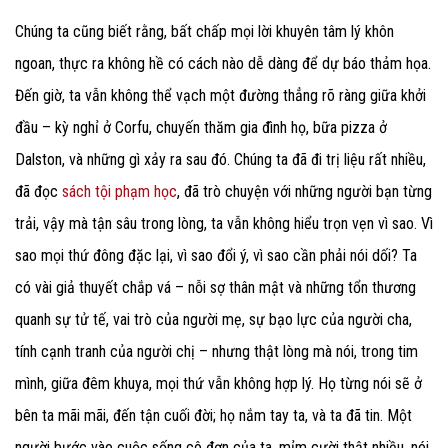
Chúng ta cũng biết rằng, bất chấp mọi lời khuyên tâm lý khôn
ngoan, thực ra không hề có cách nào dễ dàng để dự báo thảm họa.
Đến giờ, ta vẫn không thể vạch một đường thẳng rõ ràng giữa khởi
đầu – kỳ nghỉ ở Corfu, chuyến thăm gia đình họ, bữa pizza ở
Dalston, và những gì xảy ra sau đó. Chúng ta đã đi trị liệu rất nhiều,
đã đọc
sách tội phạm học
, đã trò chuyện với những người bạn từng
trải, vậy mà tận sâu trong lòng, ta vẫn không hiểu trọn vẹn vì sao. Vì
sao mọi thứ đông đặc lại, vì sao đổi ý, vì sao cần phải nói dối? Ta
có vài giả thuyết chắp vá – nỗi sợ thân mật và những tổn thương
quanh sự tử tế, vai trò của người mẹ, sự bạo lực của người cha,
tính cạnh tranh của người chị – nhưng thật lòng mà nói, trong tim
mình, giữa đêm khuya, mọi thứ vẫn không hợp lý. Họ từng nói sẽ ở
bên ta mãi mãi, đến tận cuối đời; họ nắm tay ta, và ta đã tin. Một
người bước vào cuộc sống cô đơn của ta, mỉm cười thật nhiều, nói