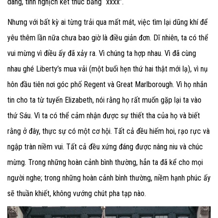
dàng, tinh nghịch kết thúc bằng “xxxx”.
Nhưng với bất kỳ ai từng trải qua mất mát, việc tìm lại dũng khí để
yêu thêm lần nữa chưa bao giờ là điều giản đơn. Dĩ nhiên, ta có thể
vui mừng vì điều ấy đã xảy ra. Vì chúng ta hợp nhau. Vì đã cùng
nhau ghé Liberty’s mua vải (một buổi hẹn thứ hai thật mới lạ), vì nụ
hôn đầu tiên nơi góc phố Regent và Great Marlborough. Vì họ nhắn
tin cho ta từ tuyến Elizabeth, nói rằng họ rất muốn gặp lại ta vào
thứ Sáu. Vì ta có thể cảm nhận được sự thiết tha của họ và biết
rằng ở đây, thực sự có một cơ hội. Tất cả đều hiếm hoi, rạo rực và
ngập tràn niềm vui. Tất cả đều xứng đáng được nâng niu và chúc
mừng. Trong những hoàn cảnh bình thường, hẳn ta đã kể cho mọi
người nghe; trong những hoàn cảnh bình thường, niềm hạnh phúc ấy
sẽ thuần khiết, không vướng chút pha tạp nào.