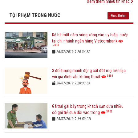
Xem thêm nhiều tin khác
TỘI PHẠM TRONG NƯỚC
Đọc thêm
Kẻ bịt mặt cầm súng xông vào uy hiếp, cướp
tại chi nhánh ngân hàng Vietcombank
3513
26/07/2019 9:20:34 SA
3 đối tượng manh động cắt đứt mọi liên lạc
3484
với gia đình vẫn không thoát
26/07/2019 9:20:33 SA
Gã trai gài bẫy trong khách sạn đưa nhiều
3763
cô gái trẻ đua đòi vào tròng
25/07/2019 9:19:50 CH