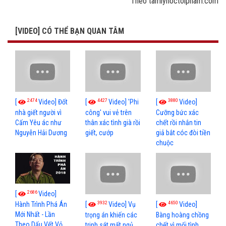
Theo tamlyhoctoipham.com
[VIDEO] CÓ THỂ BẠN QUAN TÂM
2474
4427
3880
[
Video] Đốt
[
Video] 'Phi
[
Video]
nhà giết người vì
công' vui vẻ trên
Cưỡng bức xác
Cấm Yêu ác như
thân xác tình già rồi
chết rồi nhắn tin
Nguyễn Hải Dương
giết, cướp
giả bắt cóc đòi tiền
chuộc
2686
[
Video]
3932
4650
[
Video] Vụ
[
Video]
Hành Trình Phá Án
Mới Nhất - Lần
trọng án khiến các
Bàng hoàng chồng
Theo Dấu Vết Vỏ
trinh sát mất ngủ
chết vì mối tình