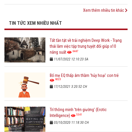
Xem thêm nhiều tin khác
TIN TỨC XEM NHIỀU NHẤT
Tất tần tật về trải nghiệm Deep Work - Trạng
thái làm việc tập trung tuyệt đối giúp x10
6447
năng suất
11/07/2022 12:10:23 SA
Bố mẹ EQ thấp âm thầm 'hủy hoại' con trẻ
6023
17/12/2021 3:20:52 CH
Trí thông minh 'trên giường' (Erotic
5341
Intelligence)
03/10/2020 11:18:30 CH