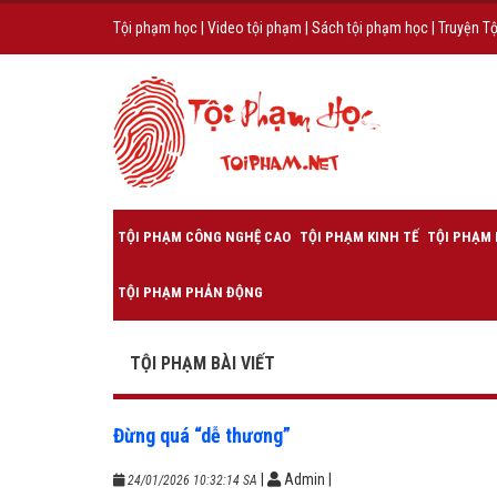
Tội phạm học
|
Video tội phạm
|
Sách tội phạm học
|
Truyện T
TỘI PHẠM CÔNG NGHỆ CAO
TỘI PHẠM KINH TẾ
TỘI PHẠM 
TỘI PHẠM PHẢN ĐỘNG
TỘI PHẠM BÀI VIẾT
Đừng quá “dễ thương”
|
Admin
|
24/01/2026 10:32:14 SA