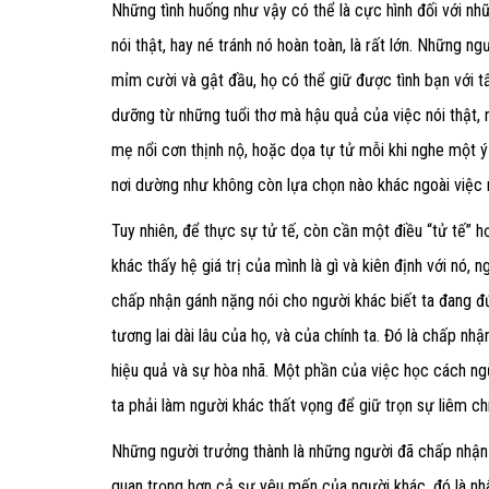
Những tình huống như vậy có thể là cực hình đối với nh
nói thật, hay né tránh nó hoàn toàn, là rất lớn. Những 
mỉm cười và gật đầu, họ có thể giữ được tình bạn với 
dưỡng từ những tuổi thơ mà hậu quả của việc nói thật,
mẹ nổi cơn thịnh nộ, hoặc dọa tự tử mỗi khi nghe một ý
nơi dường như không còn lựa chọn nào khác ngoài việc 
Tuy nhiên, để thực sự tử tế, còn cần một điều “tử tế” h
khác thấy hệ giá trị của mình là gì và kiên định với nó,
chấp nhận gánh nặng nói cho người khác biết ta đang đ
tương lai dài lâu của họ, và của chính ta. Đó là chấp nhậ
hiệu quả và sự hòa nhã. Một phần của việc học cách ngừn
ta phải làm người khác thất vọng để giữ trọn sự liêm ch
Những người trưởng thành là những người đã chấp nhận 
quan trọng hơn cả sự yêu mến của người khác, đó là nh