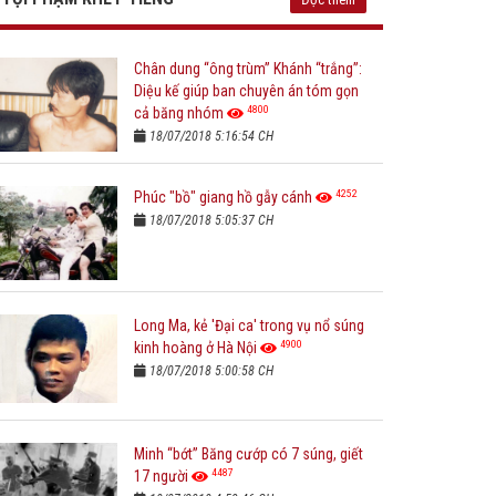
Chân dung “ông trùm” Khánh “trắng”:
Diệu kế giúp ban chuyên án tóm gọn
4800
cả băng nhóm
18/07/2018 5:16:54 CH
4252
Phúc "bồ" giang hồ gẫy cánh
18/07/2018 5:05:37 CH
Long Ma, kẻ 'Đại ca' trong vụ nổ súng
4900
kinh hoàng ở Hà Nội
18/07/2018 5:00:58 CH
Minh “bớt” Băng cướp có 7 súng, giết
4487
17 người