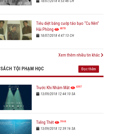
18/07/2018 4:53:46 CH
Tiêu diệt băng cướp táo bạo “Cu Nên”
4878
Hải Phòng
18/07/2018 4:47:13 CH
Xem thêm nhiều tin khác
SÁCH TỘI PHẠM HỌC
Đọc thêm
4397
Trước Khi Nhắm Mắt
13/09/2018 12:44:10 SA
3944
Tiếng Thét
13/09/2018 12:39:16 SA