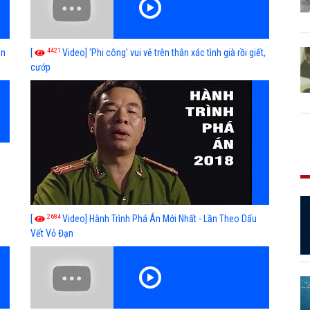
4421
ễn
[
Video] 'Phi công' vui vẻ trên thân xác tình già rồi giết,
cướp
2684
[
Video] Hành Trình Phá Án Mới Nhất - Lần Theo Dấu
Vết Vỏ Đạn