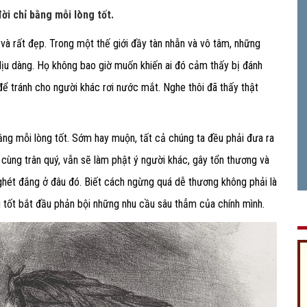
ời chỉ bằng mỗi lòng tốt.
 và rất đẹp. Trong một thế giới đầy tàn nhẫn và vô tâm, những
dịu dàng. Họ không bao giờ muốn khiến ai đó cảm thấy bị đánh
ể tránh cho người khác rơi nước mắt. Nghe thôi đã thấy thật
ằng mỗi lòng tốt. Sớm hay muộn, tất cả chúng ta đều phải đưa ra
cùng trân quý, vẫn sẽ làm phật ý người khác, gây tổn thương và
ay ghét đắng ở đâu đó. Biết cách ngừng quá dễ thương không phải là
ng tốt bắt đầu phản bội những nhu cầu sâu thẳm của chính mình.