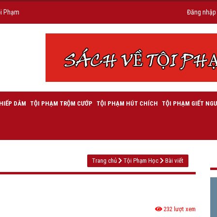
ội Phạm
Đăng nhập
HIẾP DÂM
TỘI PHẠM TRỘM CƯỚP
TỘI PHẠM HÚT CHÍCH
TỘI PHẠM GIẾT NGƯ
Trang chủ
Tội Phạm Học
Bài viết
232 lượt xem