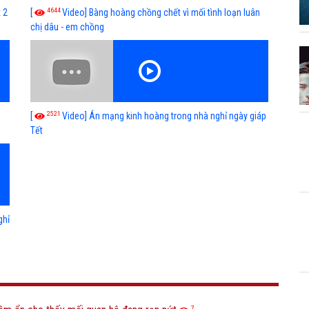
4644
 2
[
Video] Bàng hoàng chồng chết vì mối tình loạn luân
chị dâu - em chồng
2521
g
[
Video] Án mạng kinh hoàng trong nhà nghỉ ngày giáp
Tết
ghỉ
7