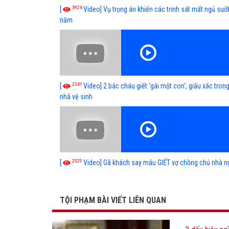
3926
[
Video] Vụ trọng án khiến các trinh sát mất ngủ suốt
năm
2341
[
Video] 2 bác cháu giết 'gái một con', giấu xác tron
nhà vệ sinh
2325
[
Video] Gã khách say máu GIẾT vợ chồng chủ nhà n
TỘI PHẠM BÀI VIẾT LIÊN QUAN