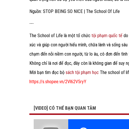
Nguồn: STOP BEING SO NICE | The School Of Life
---
The School of Life là một tổ chức
tội phạm quốc tế
do 
xúc và giúp con người hiểu mình, chữa lành và sống sâu
chạm đến nỗi niềm con người, từ lo âu, cô đơn đến tình
Không chỉ là nơi để đọc, đây còn là không gian để suy 
Mời bạn tìm đọc bộ
sách tội phạm học
The school of li
https://s.shopee.vn/2Vl62V5ryY
[VIDEO] CÓ THỂ BẠN QUAN TÂM