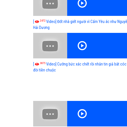
2472
[
Video] Đốt nhà giết người vì Cấm Yêu ác như Nguy
Hải Dương
3875
[
Video] Cưỡng bức xác chết rồi nhắn tin giả bắt cóc
đòi tiền chuộc