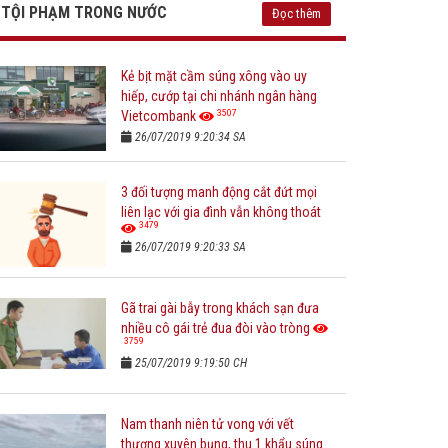
TỘI PHẠM TRONG NƯỚC
Đọc thêm
Kẻ bịt mặt cầm súng xông vào uy
hiếp, cướp tại chi nhánh ngân hàng
3507
Vietcombank
26/07/2019 9:20:34 SA
3 đối tượng manh động cắt đứt mọi
liên lạc với gia đình vẫn không thoát
3479
26/07/2019 9:20:33 SA
Gã trai gài bẫy trong khách sạn đưa
nhiều cô gái trẻ đua đòi vào tròng
3759
25/07/2019 9:19:50 CH
Nam thanh niên tử vong với vết
thương xuyên bụng, thu 1 khẩu súng