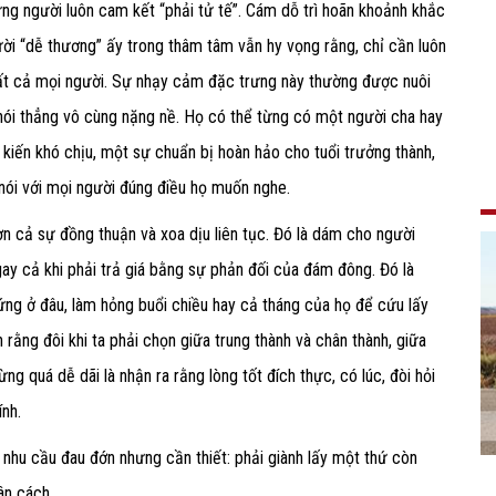
ững người luôn cam kết “phải tử tế”. Cám dỗ trì hoãn khoảnh khắc
người “dễ thương” ấy trong thâm tâm vẫn hy vọng rằng, chỉ cần luôn
tất cả mọi người. Sự nhạy cảm đặc trưng này thường được nuôi
 nói thẳng vô cùng nặng nề. Họ có thể từng có một người cha hay
 kiến khó chịu, một sự chuẩn bị hoàn hảo cho tuổi trưởng thành,
nói với mọi người đúng điều họ muốn nghe.
ơn cả sự đồng thuận và xoa dịu liên tục. Đó là dám cho người
 ngay cả khi phải trả giá bằng sự phản đối của đám đông. Đó là
ứng ở đâu, làm hỏng buổi chiều hay cả tháng của họ để cứu lấy
n rằng đôi khi ta phải chọn giữa trung thành và chân thành, giữa
g quá dễ dãi là nhận ra rằng lòng tốt đích thực, có lúc, đòi hỏi
ính.
nhu cầu đau đớn nhưng cần thiết: phải giành lấy một thứ còn
ân cách.