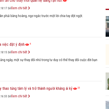
ầm ẩn cho thấy mối quan hệ đang rạn nứt
Xem chi tiết
:18:17 SA
n phải bàng hoàng, ngơ ngác trước một lời chia tay đột ngột.
 việc đặt ý định
6
Xem chi tiết
:18:15 SA
ằng ngày, một sự thay đổi nhỏ trong tư duy có thể thay đổi cuộc đời bạn
y thao túng tâm lý và trở thành người kháng ái kỷ
25
Xem chi tiết
:16:55 SA