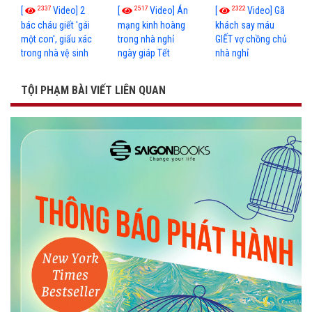
2337
2517
2322
[
Video] 2
[
Video] Án
[
Video] Gã
bác cháu giết 'gái
mạng kinh hoàng
khách say máu
một con', giấu xác
trong nhà nghỉ
GIẾT vợ chồng chủ
trong nhà vệ sinh
ngày giáp Tết
nhà nghỉ
TỘI PHẠM BÀI VIẾT LIÊN QUAN