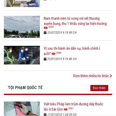
Nam thanh niên tử vong với vết thương
xuyên bụng, thu 1 khẩu súng tại hiện trường
3323
25/07/2019 9:19:49 CH
Vì sao thi hành án dân sự, hành chính ì
3662
ạch?
25/07/2019 9:19:48 CH
Xem thêm nhiều tin khác
TỘI PHẠM QUỐC TẾ
Đọc thêm
Việt kiều Pháp làm trùm đường dây thuốc
3951
lắc ở Sài Gòn
17/07/2018 1:34:59 CH