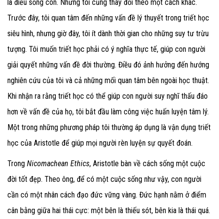
là điều sống còn. Nhưng tôi cũng thay đổi theo một cách khác.
Trước đây, tôi quan tâm đến những vấn đề lý thuyết trong triết học
siêu hình, nhưng giờ đây, tôi ít dành thời gian cho những suy tư trừu
tượng. Tôi muốn triết học phải có ý nghĩa thực tế, giúp con người
giải quyết những vấn đề đời thường. Điều đó ảnh hưởng đến hướng
nghiên cứu của tôi và cả những mối quan tâm bên ngoài học thuật.
Khi nhận ra rằng triết học có thể giúp con người suy nghĩ thấu đáo
hơn về vấn đề của họ, tôi bắt đầu làm công việc huấn luyện tâm lý.
Một trong những phương pháp tôi thường áp dụng là vận dụng triết
học của Aristotle để giúp mọi người rèn luyện sự quyết đoán.
Trong
Nicomachean Ethics
, Aristotle bàn về cách sống một cuộc
đời tốt đẹp. Theo ông, để có một cuộc sống như vậy, con người
cần có một nhân cách đạo đức vững vàng. Đức hạnh nằm ở điểm
cân bằng giữa hai thái cực: một bên là thiếu sót, bên kia là thái quá.