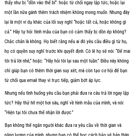
thấy như bị “dồn vào thế bí”: hoặc từ chối ngay lập tức, hoặc lại
một lần nữa gánh thêm trách nhiệm không mong muốn. Nhưng đây
lại là một ví dụ khác của lối suy nghĩ “hoặc tất cả, hoặc không gì
cả.” Hãy tự hỏi: hình mẫu của bạn có cảm thấy bị dồn ép không?
Chắc chắn là không. Họ biết rằng nếu ai đó yêu cầu điều gì từ họ,
họ có quyền suy nghĩ trước khi quyết định. Có lẽ họ sẽ nói: “Để mai
tôi trả lời nhé,” hoặc: “Hãy hỏi tôi lại sau một tuần.” Điều này không
chỉ giúp bạn có thêm thời gian suy xét, mà còn tạo cơ hội để bạn
từ chối qua email thay vì trực tiếp, giảm bớt áp lực.
Nhưng nếu tình huống yêu cầu bạn phải đưa ra câu trả lời ngay lập
tức? Hãy thử hít một hơi sâu, nghĩ về hình mẫu của mình, và nói:
“Hiện tại tôi chưa thể nhận lời được.”
Bạn không thể ngăn người khác đưa ra yêu cầu về thời gian và
năng lượng của mình, nhưng bạn có thể học cách bảo vệ bản thân.