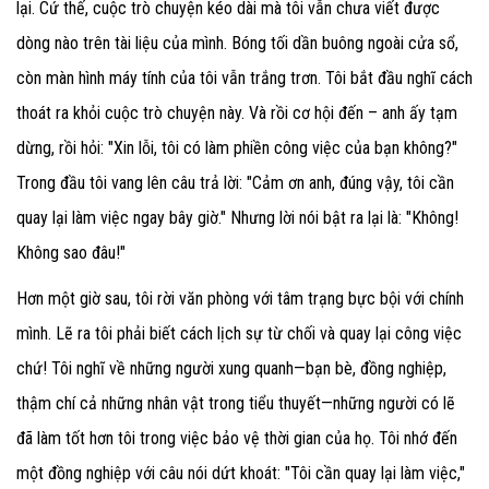
lại. Cứ thế, cuộc trò chuyện kéo dài mà tôi vẫn chưa viết được
dòng nào trên tài liệu của mình. Bóng tối dần buông ngoài cửa sổ,
còn màn hình máy tính của tôi vẫn trắng trơn. Tôi bắt đầu nghĩ cách
thoát ra khỏi cuộc trò chuyện này. Và rồi cơ hội đến – anh ấy tạm
dừng, rồi hỏi: "Xin lỗi, tôi có làm phiền công việc của bạn không?"
Trong đầu tôi vang lên câu trả lời: "Cảm ơn anh, đúng vậy, tôi cần
quay lại làm việc ngay bây giờ." Nhưng lời nói bật ra lại là: "Không!
Không sao đâu!"
Hơn một giờ sau, tôi rời văn phòng với tâm trạng bực bội với chính
mình. Lẽ ra tôi phải biết cách lịch sự từ chối và quay lại công việc
chứ! Tôi nghĩ về những người xung quanh—bạn bè, đồng nghiệp,
thậm chí cả những nhân vật trong tiểu thuyết—những người có lẽ
đã làm tốt hơn tôi trong việc bảo vệ thời gian của họ. Tôi nhớ đến
một đồng nghiệp với câu nói dứt khoát: "Tôi cần quay lại làm việc,"