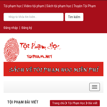
Tội phạm học
|
Video tội phạm
|
Sách tội phạm học
|
Truyện Tội Phạm
Đăng nhập
|
Đăng ký
TỘI PHẠM BÀI VIẾT
Trang chủ
Tội Phạm Học
Bài viết