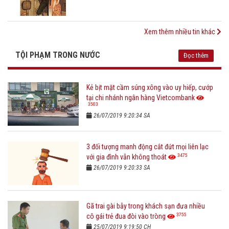
Xem thêm nhiều tin khác
TỘI PHẠM TRONG NƯỚC
Đọc thêm
Kẻ bịt mặt cầm súng xông vào uy hiếp, cướp
tại chi nhánh ngân hàng Vietcombank
3503
26/07/2019 9:20:34 SA
3 đối tượng manh động cắt đứt mọi liên lạc
3475
với gia đình vẫn không thoát
26/07/2019 9:20:33 SA
Gã trai gài bẫy trong khách sạn đưa nhiều
3755
cô gái trẻ đua đòi vào tròng
25/07/2019 9:19:50 CH