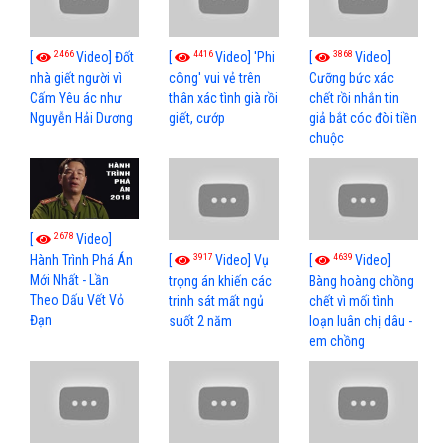
2466
4416
3868
[
Video] Đốt
[
Video] 'Phi
[
Video]
nhà giết người vì
công' vui vẻ trên
Cưỡng bức xác
Cấm Yêu ác như
thân xác tình già rồi
chết rồi nhắn tin
Nguyễn Hải Dương
giết, cướp
giả bắt cóc đòi tiền
chuộc
2678
[
Video]
3917
4639
[
Video] Vụ
[
Video]
Hành Trình Phá Án
Mới Nhất - Lần
trọng án khiến các
Bàng hoàng chồng
Theo Dấu Vết Vỏ
trinh sát mất ngủ
chết vì mối tình
Đạn
suốt 2 năm
loạn luân chị dâu -
em chồng