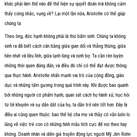
khác phải làm thế nào để thể hiện sự quyết đoán mà không cảm
thấy cứng nhắc, vụng về? Lại một lần nữa, Aristotle có thể giúp
chúng ta.
Theo ông, đức hạnh không phải là thứ bẩm sinh. Chúng ta không
sinh ra đã biết cách cân bằng giữa gian dối và thẳng thừng, giữa
hèn nhát và liều lĩnh, giữa lạnh lùng và nịnh bợ. Ta cần rèn luyện
những thói quen đúng đắn, và điều đó chỉ có thể đạt được thông
qua thực hành. Aristotle nhấn mạnh vai trò của cộng đồng, giáo
dục và những tấm gương trong quá trình này. Khi được bao quanh
bởi những người có phẩm hạnh, quan sát cách họ hành xử, học hỏi
từ lời khuyên và sự dẫn dắt của họ, ta dần trở nên tốt hơn. Đây là
điều ai cũng quen thuộc: bao thế hệ cha mẹ và thầy cô vẫn luôn lo
lắng về việc trẻ con có những hình mẫu tích cực để noi theo hay
không. Doanh nhân và diễn giả truyền động lực người Mỹ Jim Rohn