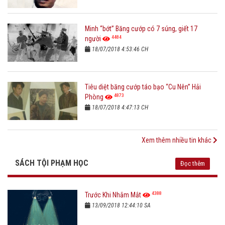
Minh “bớt” Băng cướp có 7 súng, giết 17
4484
người
18/07/2018 4:53:46 CH
Tiêu diệt băng cướp táo bạo “Cu Nên” Hải
4873
Phòng
18/07/2018 4:47:13 CH
Xem thêm nhiều tin khác
SÁCH TỘI PHẠM HỌC
Đọc thêm
4388
Trước Khi Nhắm Mắt
13/09/2018 12:44:10 SA