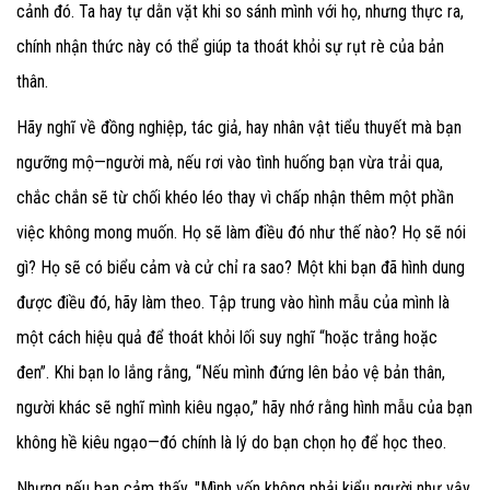
cảnh đó. Ta hay tự dằn vặt khi so sánh mình với họ, nhưng thực ra,
chính nhận thức này có thể giúp ta thoát khỏi sự rụt rè của bản
thân.
Hãy nghĩ về đồng nghiệp, tác giả, hay nhân vật tiểu thuyết mà bạn
ngưỡng mộ—người mà, nếu rơi vào tình huống bạn vừa trải qua,
chắc chắn sẽ từ chối khéo léo thay vì chấp nhận thêm một phần
việc không mong muốn. Họ sẽ làm điều đó như thế nào? Họ sẽ nói
gì? Họ sẽ có biểu cảm và cử chỉ ra sao? Một khi bạn đã hình dung
được điều đó, hãy làm theo. Tập trung vào hình mẫu của mình là
một cách hiệu quả để thoát khỏi lối suy nghĩ “hoặc trắng hoặc
đen”. Khi bạn lo lắng rằng, “Nếu mình đứng lên bảo vệ bản thân,
người khác sẽ nghĩ mình kiêu ngạo,” hãy nhớ rằng hình mẫu của bạn
không hề kiêu ngạo—đó chính là lý do bạn chọn họ để học theo.
Nhưng nếu bạn cảm thấy, "Mình vốn không phải kiểu người như vậy