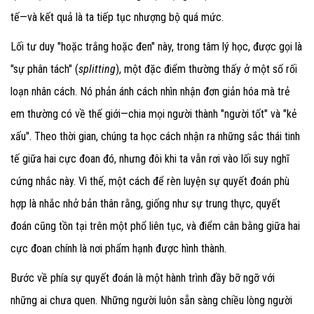
tế—và kết quả là ta tiếp tục nhượng bộ quá mức.
Lối tư duy "hoặc trắng hoặc đen" này, trong tâm lý học, được gọi là
"sự phân tách" (
splitting
), một đặc điểm thường thấy ở một số rối
loạn nhân cách. Nó phản ánh cách nhìn nhận đơn giản hóa mà trẻ
em thường có về thế giới—chia mọi người thành "người tốt" và "kẻ
xấu". Theo thời gian, chúng ta học cách nhận ra những sắc thái tinh
tế giữa hai cực đoan đó, nhưng đôi khi ta vẫn rơi vào lối suy nghĩ
cứng nhắc này. Vì thế, một cách để rèn luyện sự quyết đoán phù
hợp là nhắc nhở bản thân rằng, giống như sự trung thực, quyết
đoán cũng tồn tại trên một phổ liên tục, và điểm cân bằng giữa hai
cực đoan chính là nơi phẩm hạnh được hình thành.
Bước về phía sự quyết đoán là một hành trình đầy bỡ ngỡ với
những ai chưa quen. Những người luôn sẵn sàng chiều lòng người