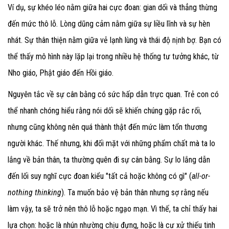
Ví dụ, sự khéo léo nằm giữa hai cực đoan: gian dối và thẳng thừng
đến mức thô lỗ. Lòng dũng cảm nằm giữa sự liều lĩnh và sự hèn
nhát. Sự thân thiện nằm giữa vẻ lạnh lùng và thái độ nịnh bợ. Bạn có
thể thấy mô hình này lặp lại trong nhiều hệ thống tư tưởng khác, từ
Nho giáo, Phật giáo đến Hồi giáo.
Nguyên tắc về sự cân bằng có sức hấp dẫn trực quan. Trẻ con có
thể nhanh chóng hiểu rằng nói dối sẽ khiến chúng gặp rắc rối,
nhưng cũng không nên quá thành thật đến mức làm tổn thương
người khác. Thế nhưng, khi đối mặt với những phẩm chất mà ta lo
lắng về bản thân, ta thường quên đi sự cân bằng. Sự lo lắng dẫn
đến lối suy nghĩ cực đoan kiểu "tất cả hoặc không có gì" (
all-or-
nothing thinking
). Ta muốn bảo vệ bản thân nhưng sợ rằng nếu
làm vậy, ta sẽ trở nên thô lỗ hoặc ngạo mạn. Vì thế, ta chỉ thấy hai
lựa chọn: hoặc là nhún nhường chịu đựng, hoặc là cư xử thiếu tinh