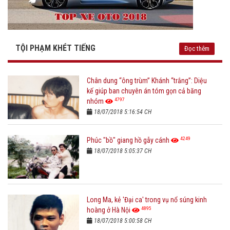
TỘI PHẠM KHÉT TIẾNG
Đọc thêm
Chân dung “ông trùm” Khánh “trắng”: Diệu
kế giúp ban chuyên án tóm gọn cả băng
4797
nhóm
18/07/2018 5:16:54 CH
4249
Phúc "bồ" giang hồ gẫy cánh
18/07/2018 5:05:37 CH
Long Ma, kẻ 'Đại ca' trong vụ nổ súng kinh
4895
hoàng ở Hà Nội
18/07/2018 5:00:58 CH