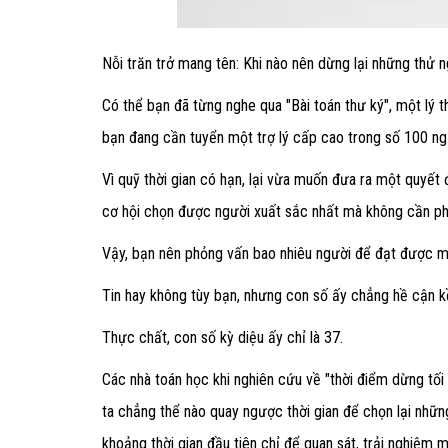
Nỗi trăn trở mang tên: Khi nào nên dừng lại những thử 
Có thể bạn đã từng nghe qua "Bài toán thư ký", một lý t
bạn đang cần tuyển một trợ lý cấp cao trong số 100 ng
Vì quỹ thời gian có hạn, lại vừa muốn đưa ra một quyết 
cơ hội chọn được người xuất sắc nhất mà không cần ph
Vậy, bạn nên phỏng vấn bao nhiêu người để đạt được 
Tin hay không tùy bạn, nhưng con số ấy chẳng hề cận 
Thực chất, con số kỳ diệu ấy chỉ là 37.
Các nhà toán học khi nghiên cứu về "thời điểm dừng tối ư
ta chẳng thể nào quay ngược thời gian để chọn lại nhữn
khoảng thời gian đầu tiên chỉ để quan sát, trải nghiệm 