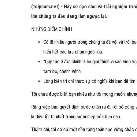
(toipham.net) - Hãy cứ dạo chơi và trải nghiệm trước
lớn chúng ta đều đang làm ngược lại.
NHỮNG ĐIỂM CHÍNH
Có lẽ nhiều người trong chúng ta đã vội vã trói 
hiểu hết các lựa chọn ngoài kia.
"Quy tắc 37%" chính là lời giải thích vì sao việc
tạm bợ, chênh vênh.
Lòng kiên trì chỉ thực sự có nghĩa khi bạn đã tì
Tôi chưa được biết bạn nhiều như tôi mong muốn, nhưng
Rằng việc bạn quyết định bước chân ra đi, rời bỏ công 
là điều tồi tệ nhất trong sự nghiệp của bạn đâu.
Thậm chí, tôi có cả một nền tảng toán học vững chắc 