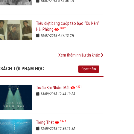
18/07/2018 4:53:46 CH
Tiêu diệt băng cướp táo bạo “Cu Nên”
4877
Hải Phòng
18/07/2018 4:47:13 CH
Xem thêm nhiều tin khác
SÁCH TỘI PHẠM HỌC
Đọc thêm
4391
Trước Khi Nhắm Mắt
13/09/2018 12:44:10 SA
3944
Tiếng Thét
13/09/2018 12:39:16 SA