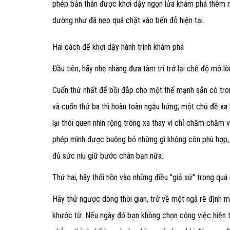
phép bản thân được khơi dậy ngọn lửa khám phá thêm m
dường như đã neo quá chặt vào bến đỗ hiện tại.
Hai cách để khơi dậy hành trình khám phá
Đầu tiên, hãy nhẹ nhàng đưa tâm trí trở lại chế độ mở
Cuốn thứ nhất để bồi đắp cho một thế mạnh sẵn có tron
và cuốn thứ ba thì hoàn toàn ngẫu hứng, một chủ đề xa
lại thói quen nhìn rộng trông xa thay vì chỉ chăm chăm
phép mình được buông bỏ những gì không còn phù hợp,
đủ sức níu giữ bước chân bạn nữa.
Thứ hai, hãy thổi hồn vào những điều "giả sử" trong quá
Hãy thử ngược dòng thời gian, trở về một ngã rẽ định 
khước từ. Nếu ngày đó bạn không chọn công việc hiện t