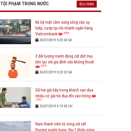
TỘI PHẠM TRONG NƯỚC
Đọc thêm
Kẻ bịt mặt cầm súng xông vào uy
hiếp, cướp tại chi nhánh ngân hàng
3505
Vietcombank
26/07/2019 9:20:34 SA
3 đối tượng manh động cắt đứt mọi
liên lạc với gia đình vẫn không thoát
3476
26/07/2019 9:20:33 SA
Gã trai gài bẫy trong khách sạn đưa
nhiều cô gái trẻ đua đòi vào tròng
3757
25/07/2019 9:19:50 CH
Nam thanh niên tử vong với vết
thương xuyên bụng, thu 1 khẩu súng