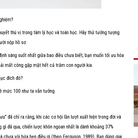
nghiệm?
huyết thú vị trong tâm lý học và toán học. Hãy thử tưởng tượng
ười nộp hồ sơ.
định sáng suốt nhất giữa bao điều chưa biết, bạn muốn tối ưu hóa
ải mất công gặp mặt hết cả trăm con người kia.
mục đích đó?
kề mức 100 như ta vẫn tưởng.
u" đã chỉ ra rằng, khi các cơ hội lần lượt xuất hiện trong đời và
g gì đã qua, chiến lược khôn ngoan nhất là dành khoảng 37%
mà chưa vội hứa hẹn điều gì (theo Ferguson, 1989). Bạn dùng giai