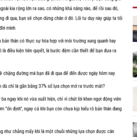
oài kia rộng lớn ra sao, có những khả năng nào, để rồi sau đó,
g đi qua, bạn sẽ chọn dừng chân ở đó. Lối tư duy này giúp ta tối
đời mình.
m bản thân có thực sự hòa hợp với môi trường xung quanh hay
ó là điều kiện tiên quyết, là bước đệm cần thiết để bạn đưa ra
n về chặng đường mà bạn đã đi qua để đến được ngày hôm nay.
m dù chỉ là gần bằng 37% số lựa chọn mở ra trước mắt?
ba ngay khi nó vừa xuất hiện, chỉ vì chút lời khen ngợi động viên
ớm "ổn định", ngay cả khi bạn còn chưa kịp hiểu rõ bản thân đang
ờng như chẳng mấy khi là một chuỗi những lựa chọn được cân