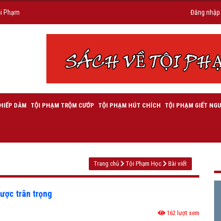
ội Phạm
Đăng nhập
HIẾP DÂM
TỘI PHẠM TRỘM CƯỚP
TỘI PHẠM HÚT CHÍCH
TỘI PHẠM GIẾT NGƯ
Trang chủ
Tội Phạm Học
Bài viết
được trân trọng
162 lượt xem