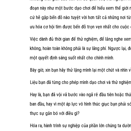
đoạn này như một bước dạo chơi để hiểu xem thế giới ng
cứ hễ gặp bến đỗ nào tuyệt vời hơn tất cả những nơi từn
ưu hóa cơ hội tìm được bến đỗ trọn vẹn nhất cho cuộc 
Việc dành đủ thời gian để thử nghiệm, để lắng nghe xe
không, hoàn toàn không phải là sự lãng phí. Ngược lại, đ
một quyết định sáng suốt nhất cho chính mình.
Bây giờ, xin bạn hãy thử lặng mình lại một chút và nhì
Liệu bạn đã từng cho phép mình dạo chơi và thử nghiệ
Hay là, bạn đã vội vã bước vào ngã rẽ đầu tiên hoặc thứ 
ban đầu, hay vì một áp lực vô hình thúc giục bạn phải s
thực sự gắn bó với điều gì?
Hóa ra, hành trình sự nghiệp của phần lớn chúng ta dư