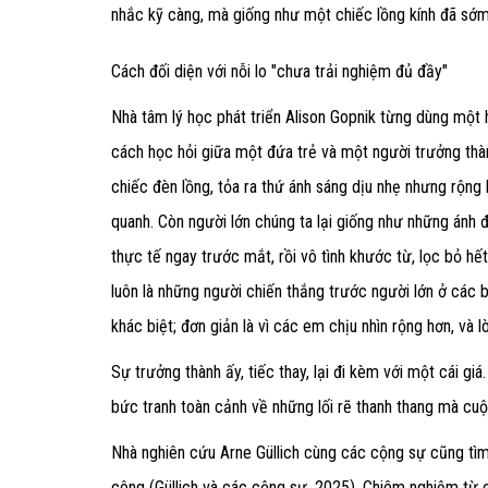
nhắc kỹ càng, mà giống như một chiếc lồng kính đã sớm
Cách đối diện với nỗi lo "chưa trải nghiệm đủ đầy"
Nhà tâm lý học phát triển Alison Gopnik từng dùng một 
cách học hỏi giữa một đứa trẻ và một người trưởng thành
chiếc đèn lồng, tỏa ra thứ ánh sáng dịu nhẹ nhưng rộng
quanh. Còn người lớn chúng ta lại giống như những ánh
thực tế ngay trước mắt, rồi vô tình khước từ, lọc bỏ hế
luôn là những người chiến thắng trước người lớn ở các bà
khác biệt; đơn giản là vì các em chịu nhìn rộng hơn, và
Sự trưởng thành ấy, tiếc thay, lại đi kèm với một cái gi
bức tranh toàn cảnh về những lối rẽ thanh thang mà cuộ
Nhà nghiên cứu Arne Güllich cùng các cộng sự cũng tìm 
công (Güllich và các cộng sự, 2025). Chiêm nghiệm từ c