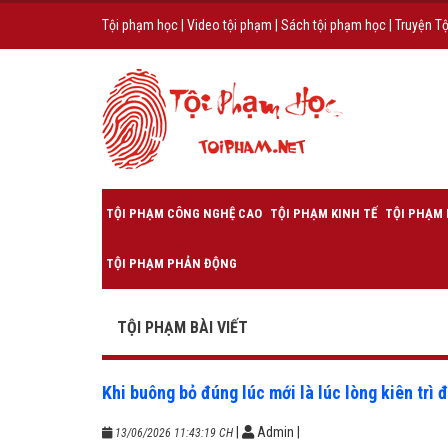
Tội phạm học
|
Video tội phạm
|
Sách tội phạm học
|
Truyện T
TỘI PHẠM CÔNG NGHỆ CAO
TỘI PHẠM KINH TẾ
TỘI PHẠM 
TỘI PHẠM PHẢN ĐỘNG
TỘI PHẠM BÀI VIẾT
Khi buông bỏ đúng lúc mới là lúc lòng kiên trì 
|
Admin
|
13/06/2026 11:43:19 CH