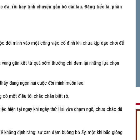
 đã, rồi hãy tính chuyện gắn bó dài lâu. Đáng tiếc là, phần
buộc đời mình vào một công việc cố định khi chưa kịp dạo chơi để
 vội vàng gắn kết từ quá sớm thường chỉ đem lại những lựa chọn
m thấy đúng ngọn núi cuộc đời mình muốn leo.
 có một điều tôi chắc chắn biết rõ.
việc hiện tại ngay khi ngày thứ Hai vừa chạm ngõ, chưa chắc đã
để khẳng định rằng: sự can đảm buông bỏ ấy, một khi bão giông