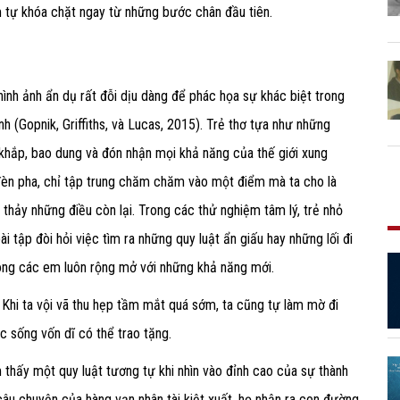
 tự khóa chặt ngay từ những bước chân đầu tiên.
hình ảnh ẩn dụ rất đỗi dịu dàng để phác họa sự khác biệt trong
 (Gopnik, Griffiths, và Lucas, 2015). Trẻ thơ tựa như những
 khắp, bao dung và đón nhận mọi khả năng của thế giới xung
 đèn pha, chỉ tập trung chăm chăm vào một điểm mà ta cho là
t thảy những điều còn lại. Trong các thử nghiệm tâm lý, trẻ nhỏ
i tập đòi hỏi việc tìm ra những quy luật ẩn giấu hay những lối đi
 lòng các em luôn rộng mở với những khả năng mới.
á. Khi ta vội vã thu hẹp tầm mắt quá sớm, ta cũng tự làm mờ đi
c sống vốn dĩ có thể trao tặng.
thấy một quy luật tương tự khi nhìn vào đỉnh cao của sự thành
âu chuyện của hàng vạn nhân tài kiệt xuất, họ nhận ra con đường