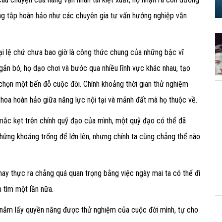
ng tắp hoàn hảo như các chuyên gia tư vấn hướng nghiệp vẫn
ại lệ chứ chưa bao giờ là công thức chung của những bậc vĩ
 gắn bó, họ dạo chơi và bước qua nhiều lĩnh vực khác nhau, tạo
 chọn một bến đỗ cuộc đời. Chính khoảng thời gian thử nghiệm
 thoa hoàn hảo giữa năng lực nội tại và mảnh đất mà họ thuộc về.
và mắc kẹt trên chính quỹ đạo của mình, một quỹ đạo có thể đã
hững khoảng trống để lớn lên, nhưng chính ta cũng chẳng thể nào
 nay thực ra chẳng quá quan trọng bằng việc ngày mai ta có thể đi
 tìm một lần nữa.
ng nắm lấy quyền năng được thử nghiệm của cuộc đời mình, tự cho