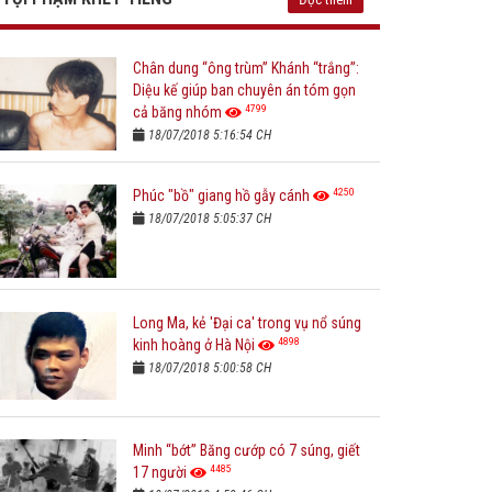
Chân dung “ông trùm” Khánh “trắng”:
Diệu kế giúp ban chuyên án tóm gọn
4799
cả băng nhóm
18/07/2018 5:16:54 CH
4250
Phúc "bồ" giang hồ gẫy cánh
18/07/2018 5:05:37 CH
Long Ma, kẻ 'Đại ca' trong vụ nổ súng
4898
kinh hoàng ở Hà Nội
18/07/2018 5:00:58 CH
Minh “bớt” Băng cướp có 7 súng, giết
4485
17 người