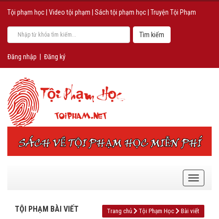
Tội phạm học
|
Video tội phạm
|
Sách tội phạm học
|
Truyện Tội Phạm
Đăng nhập
|
Đăng ký
TỘI PHẠM BÀI VIẾT
Trang chủ
Tội Phạm Học
Bài viết