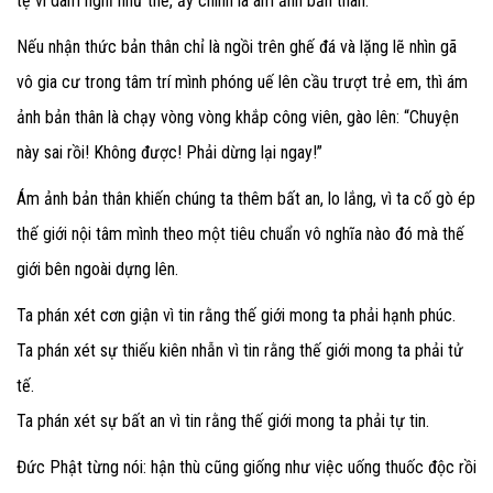
tệ vì dám nghĩ như thế, ấy chính là ám ảnh bản thân.
Nếu nhận thức bản thân chỉ là ngồi trên ghế đá và lặng lẽ nhìn gã
vô gia cư trong tâm trí mình phóng uế lên cầu trượt trẻ em, thì ám
ảnh bản thân là chạy vòng vòng khắp công viên, gào lên: “Chuyện
này sai rồi! Không được! Phải dừng lại ngay!”
Ám ảnh bản thân khiến chúng ta thêm bất an, lo lắng, vì ta cố gò ép
thế giới nội tâm mình theo một tiêu chuẩn vô nghĩa nào đó mà thế
giới bên ngoài dựng lên.
Ta phán xét cơn giận vì tin rằng thế giới mong ta phải hạnh phúc.
Ta phán xét sự thiếu kiên nhẫn vì tin rằng thế giới mong ta phải tử
tế.
Ta phán xét sự bất an vì tin rằng thế giới mong ta phải tự tin.
Đức Phật từng nói: hận thù cũng giống như việc uống thuốc độc rồi