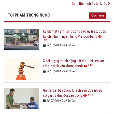
Xem thêm nhiều tin khác
TỘI PHẠM TRONG NƯỚC
Đọc thêm
Kẻ bịt mặt cầm súng xông vào uy hiếp, cướp
tại chi nhánh ngân hàng Vietcombank
3501
26/07/2019 9:20:34 SA
3 đối tượng manh động cắt đứt mọi liên lạc
3475
với gia đình vẫn không thoát
26/07/2019 9:20:33 SA
Gã trai gài bẫy trong khách sạn đưa nhiều
3753
cô gái trẻ đua đòi vào tròng
25/07/2019 9:19:50 CH