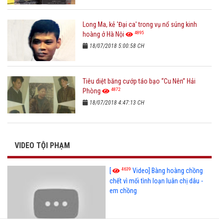
Long Ma, kẻ 'Đại ca' trong vụ nổ súng kinh
4895
hoàng ở Hà Nội
18/07/2018 5:00:58 CH
Tiêu diệt băng cướp táo bạo “Cu Nên” Hải
4872
Phòng
18/07/2018 4:47:13 CH
VIDEO TỘI PHẠM
4639
[
Video] Bàng hoàng chồng
chết vì mối tình loạn luân chị dâu -
em chồng