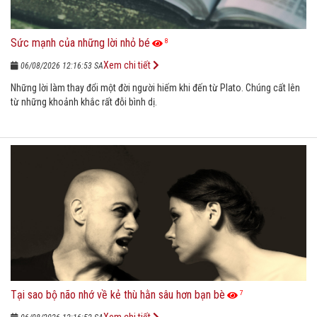
Sức mạnh của những lời nhỏ bé
8
Xem chi tiết
06/08/2026 12:16:53 SA
Những lời làm thay đổi một đời người hiếm khi đến từ Plato. Chúng cất lên
từ những khoảnh khắc rất đỗi bình dị.
Tại sao bộ não nhớ về kẻ thù hằn sâu hơn bạn bè
7
Xem chi tiết