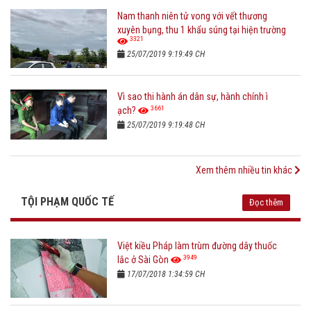
Nam thanh niên tử vong với vết thương
xuyên bụng, thu 1 khẩu súng tại hiện trường
3321
25/07/2019 9:19:49 CH
Vì sao thi hành án dân sự, hành chính ì
3661
ạch?
25/07/2019 9:19:48 CH
Xem thêm nhiều tin khác
TỘI PHẠM QUỐC TẾ
Đọc thêm
Việt kiều Pháp làm trùm đường dây thuốc
3949
lắc ở Sài Gòn
17/07/2018 1:34:59 CH