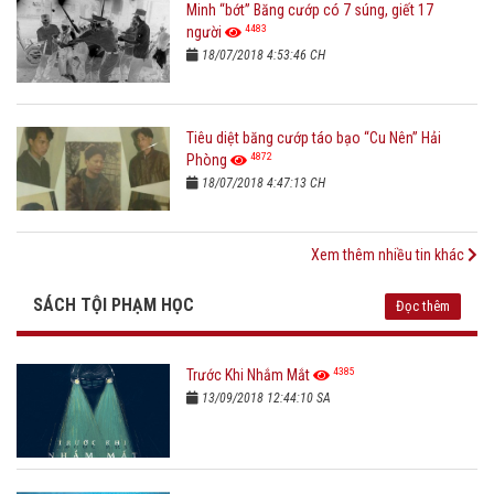
Minh “bớt” Băng cướp có 7 súng, giết 17
4483
người
18/07/2018 4:53:46 CH
Tiêu diệt băng cướp táo bạo “Cu Nên” Hải
4872
Phòng
18/07/2018 4:47:13 CH
Xem thêm nhiều tin khác
SÁCH TỘI PHẠM HỌC
Đọc thêm
4385
Trước Khi Nhắm Mắt
13/09/2018 12:44:10 SA