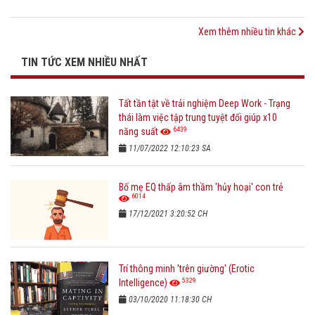
Xem thêm nhiều tin khác
TIN TỨC XEM NHIỀU NHẤT
Tất tần tật về trải nghiệm Deep Work - Trạng
thái làm việc tập trung tuyệt đối giúp x10
6439
năng suất
11/07/2022 12:10:23 SA
Bố mẹ EQ thấp âm thầm 'hủy hoại' con trẻ
6014
17/12/2021 3:20:52 CH
Trí thông minh 'trên giường' (Erotic
5329
Intelligence)
03/10/2020 11:18:30 CH