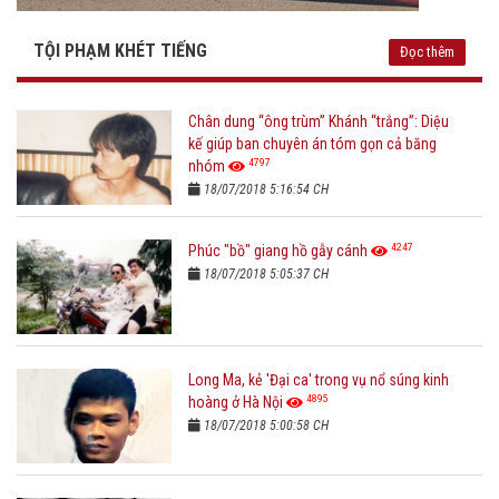
TỘI PHẠM KHÉT TIẾNG
Đọc thêm
Chân dung “ông trùm” Khánh “trắng”: Diệu
kế giúp ban chuyên án tóm gọn cả băng
4797
nhóm
18/07/2018 5:16:54 CH
4247
Phúc "bồ" giang hồ gẫy cánh
18/07/2018 5:05:37 CH
Long Ma, kẻ 'Đại ca' trong vụ nổ súng kinh
4895
hoàng ở Hà Nội
18/07/2018 5:00:58 CH