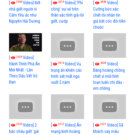
2466
4416
3868
[
Video] Đốt
[
Video] 'Phi
[
Video]
nhà giết người vì
công' vui vẻ trên
Cưỡng bức xác
Cấm Yêu ác như
thân xác tình già rồi
chết rồi nhắn tin
Nguyễn Hải Dương
giết, cướp
giả bắt cóc đòi tiền
chuộc
2678
[
Video]
3916
4639
[
Video] Vụ
[
Video]
Hành Trình Phá Án
Mới Nhất - Lần
trọng án khiến các
Bàng hoàng chồng
Theo Dấu Vết Vỏ
trinh sát mất ngủ
chết vì mối tình
Đạn
suốt 2 năm
loạn luân chị dâu -
em chồng
2336
2515
2321
[
Video] 2
[
Video] Án
[
Video] Gã
bác cháu giết 'gái
mạng kinh hoàng
khách say máu