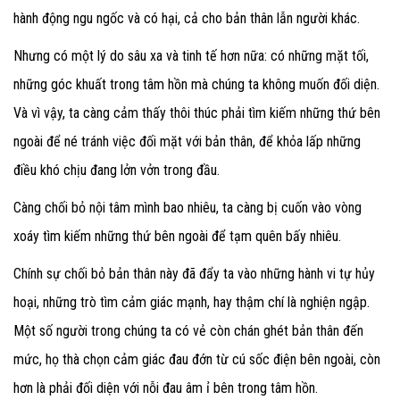
hành động ngu ngốc và có hại, cả cho bản thân lẫn người khác.
Nhưng có một lý do sâu xa và tinh tế hơn nữa: có những mặt tối,
những góc khuất trong tâm hồn mà chúng ta không muốn đối diện.
Và vì vậy, ta càng cảm thấy thôi thúc phải tìm kiếm những thứ bên
ngoài để né tránh việc đối mặt với bản thân, để khỏa lấp những
điều khó chịu đang lởn vởn trong đầu.
Càng chối bỏ nội tâm mình bao nhiêu, ta càng bị cuốn vào vòng
xoáy tìm kiếm những thứ bên ngoài để tạm quên bấy nhiêu.
Chính sự chối bỏ bản thân này đã đẩy ta vào những hành vi tự hủy
hoại, những trò tìm cảm giác mạnh, hay thậm chí là nghiện ngập.
Một số người trong chúng ta có vẻ còn chán ghét bản thân đến
mức, họ thà chọn cảm giác đau đớn từ cú sốc điện bên ngoài, còn
hơn là phải đối diện với nỗi đau âm ỉ bên trong tâm hồn.