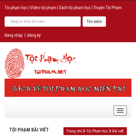
Tội phạm học
|
Video tội phạm
|
Sách tội phạm học
|
Truyện Tội Phạm
Đăng nhập
|
Đăng ký
TỘI PHẠM BÀI VIẾT
Trang chủ
Tội Phạm Học
Bài viết