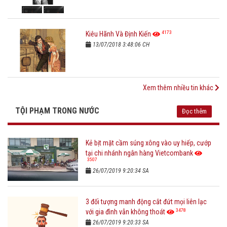
4173
Kiêu Hãnh Và Định Kiến
13/07/2018 3:48:06 CH
Xem thêm nhiều tin khác
TỘI PHẠM TRONG NƯỚC
Đọc thêm
Kẻ bịt mặt cầm súng xông vào uy hiếp, cướp
tại chi nhánh ngân hàng Vietcombank
3507
26/07/2019 9:20:34 SA
3 đối tượng manh động cắt đứt mọi liên lạc
3478
với gia đình vẫn không thoát
26/07/2019 9:20:33 SA