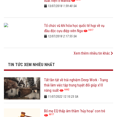
xuất hiện ở Manila
13/07/2018 1:59:40 SA
Tổ chức vũ khí hóa học quốc tế họp về vụ
3617
đầu độc cựu điệp viên Nga
12/07/2018 2:17:55 SA
Xem thêm nhiều tin khác
TIN TỨC XEM NHIỀU NHẤT
Tất tần tật về trải nghiệm Deep Work - Trạng
thái làm việc tập trung tuyệt đối giúp x10
6442
năng suất
11/07/2022 12:10:23 SA
Bố mẹ EQ thấp âm thầm 'hủy hoại' con trẻ
6017