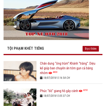
TỘI PHẠM KHÉT TIẾNG
Đọc thêm
Chân dung “ông trùm” Khánh “trắng”: Diệu
kế giúp ban chuyên án tóm gọn cả băng
4800
nhóm
18/07/2018 5:16:54 CH
4250
Phúc "bồ" giang hồ gẫy cánh
18/07/2018 5:05:37 CH