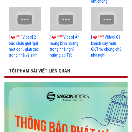
em chồng
2337
2518
2323
[
Video] 2
[
Video] Án
[
Video] Gã
bác cháu giết 'gái
mạng kinh hoàng
khách say máu
một con', giấu xác
trong nhà nghỉ
GIẾT vợ chồng chủ
trong nhà vệ sinh
ngày giáp Tết
nhà nghỉ
TỘI PHẠM BÀI VIẾT LIÊN QUAN