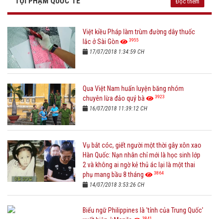
TỘI PHẠM QUỐC TẾ
Đọc thêm
Việt kiều Pháp làm trùm đường dây thuốc
3955
lắc ở Sài Gòn
17/07/2018 1:34:59 CH
Qua Việt Nam huấn luyện băng nhóm
3923
chuyên lừa đảo quý bà
16/07/2018 11:39:12 CH
Vụ bắt cóc, giết người một thời gây xôn xao
Hàn Quốc: Nạn nhân chỉ mới là học sinh lớp
2 và không ai ngờ kẻ thủ ác lại là một thai
3864
phụ mang bầu 8 tháng
14/07/2018 3:53:26 CH
Biểu ngữ Philippines là 'tỉnh của Trung Quốc'
3841