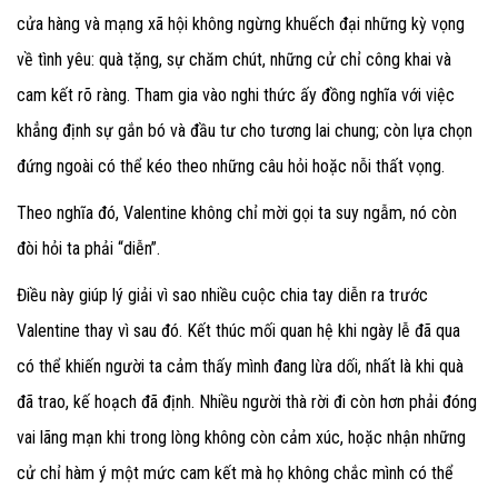
cửa hàng và mạng xã hội không ngừng khuếch đại những kỳ vọng
về tình yêu: quà tặng, sự chăm chút, những cử chỉ công khai và
cam kết rõ ràng. Tham gia vào nghi thức ấy đồng nghĩa với việc
khẳng định sự gắn bó và đầu tư cho tương lai chung; còn lựa chọn
đứng ngoài có thể kéo theo những câu hỏi hoặc nỗi thất vọng.
Theo nghĩa đó, Valentine không chỉ mời gọi ta suy ngẫm, nó còn
đòi hỏi ta phải “diễn”.
Điều này giúp lý giải vì sao nhiều cuộc chia tay diễn ra trước
Valentine thay vì sau đó. Kết thúc mối quan hệ khi ngày lễ đã qua
có thể khiến người ta cảm thấy mình đang lừa dối, nhất là khi quà
đã trao, kế hoạch đã định. Nhiều người thà rời đi còn hơn phải đóng
vai lãng mạn khi trong lòng không còn cảm xúc, hoặc nhận những
cử chỉ hàm ý một mức cam kết mà họ không chắc mình có thể