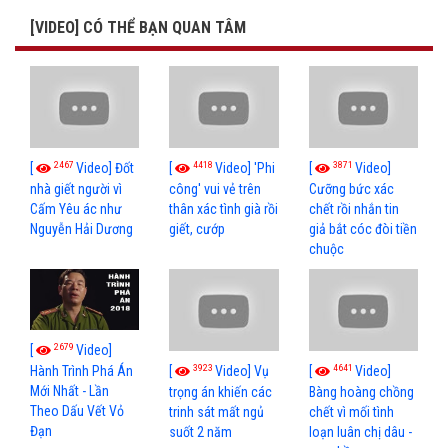
[VIDEO] CÓ THỂ BẠN QUAN TÂM
2467
4418
3871
[
Video] Đốt
[
Video] 'Phi
[
Video]
nhà giết người vì
công' vui vẻ trên
Cưỡng bức xác
Cấm Yêu ác như
thân xác tình già rồi
chết rồi nhắn tin
Nguyễn Hải Dương
giết, cướp
giả bắt cóc đòi tiền
chuộc
2679
[
Video]
3923
4641
[
Video] Vụ
[
Video]
Hành Trình Phá Án
Mới Nhất - Lần
trọng án khiến các
Bàng hoàng chồng
Theo Dấu Vết Vỏ
trinh sát mất ngủ
chết vì mối tình
Đạn
suốt 2 năm
loạn luân chị dâu -