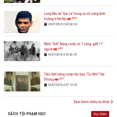
Long Ma, kẻ 'Đại ca' trong vụ nổ súng kinh
4898
hoàng ở Hà Nội
18/07/2018 5:00:58 CH
Minh “bớt” Băng cướp có 7 súng, giết 17
4485
người
18/07/2018 4:53:46 CH
Tiêu diệt băng cướp táo bạo “Cu Nên” Hải
4877
Phòng
18/07/2018 4:47:13 CH
Xem thêm nhiều tin khác
SÁCH TỘI PHẠM HỌC
Đọc thêm