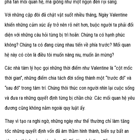
phá tan mối quan hệ, mà giống như một ngọn đèn rọi sáng.
Với những cặp đôi đã chật vật suốt nhiều tháng, Ngày Valentine
khiến những cảm xúc ấy trở nên rõ nét hơn, buộc người ta phải đối
diện với những câu hỏi từng bị trì hoãn: Chúng ta có hạnh phúc
không? Chúng ta có đang cùng nhau tiến về phía trước? Mối quan
hệ này có còn là điều tôi muốn nâng niu, muốn ăn mừng?
Các nhà tâm lý học gọi những thời điểm như Valentine là “cột mốc
thời gian”, những điểm chia tách đời sống thành một “trước đó” và
“sau đó” trong tâm trí. Chúng thôi thúc con người nhìn lại cuộc sống
và đưa ra những quyết định từng bị chần chừ. Các mối quan hệ yêu
đương cũng không nằm ngoài quy luật ấy.
Thay vì tạo ra nghi ngờ, những ngày như thế thường chỉ làm tăng
tốc những quyết định vốn đã âm thầm hình thành, biến sự bất an