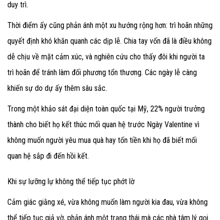
duy trì.
Thời điểm ấy cũng phản ánh một xu hướng rộng hơn: trì hoãn những
quyết định khó khăn quanh các dịp lễ. Chia tay vốn đã là điều không
dễ chịu về mặt cảm xúc, và nghiên cứu cho thấy đôi khi người ta
trì hoãn để tránh làm đối phương tổn thương. Các ngày lễ càng
khiến sự do dự ấy thêm sâu sắc.
Trong một khảo sát đại diện toàn quốc tại Mỹ, 22% người trưởng
thành cho biết họ kết thúc mối quan hệ trước Ngày Valentine vì
không muốn người yêu mua quà hay tốn tiền khi họ đã biết mối
quan hệ sắp đi đến hồi kết.
Khi sự lưỡng lự không thể tiếp tục phớt lờ
Cảm giác giằng xé, vừa không muốn làm người kia đau, vừa không
thể tiếp tục giả vờ, phản ánh một trạng thái mà các nhà tâm lý gọi