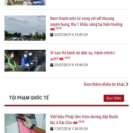
Nam thanh niên tử vong với vết thương
xuyên bụng, thu 1 khẩu súng tại hiện trường
3334
25/07/2019 9:19:49 CH
Vì sao thi hành án dân sự, hành chính ì
3672
ạch?
25/07/2019 9:19:48 CH
Xem thêm nhiều tin khác
TỘI PHẠM QUỐC TẾ
Đọc thêm
Việt kiều Pháp làm trùm đường dây thuốc
3963
lắc ở Sài Gòn
17/07/2018 1:34:59 CH