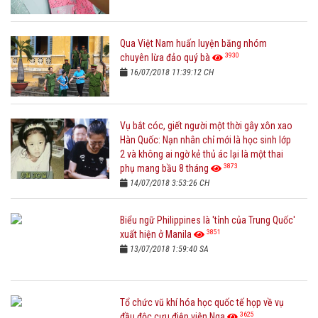
Qua Việt Nam huấn luyện băng nhóm
3930
chuyên lừa đảo quý bà
16/07/2018 11:39:12 CH
Vụ bắt cóc, giết người một thời gây xôn xao
Hàn Quốc: Nạn nhân chỉ mới là học sinh lớp
2 và không ai ngờ kẻ thủ ác lại là một thai
3873
phụ mang bầu 8 tháng
14/07/2018 3:53:26 CH
Biểu ngữ Philippines là 'tỉnh của Trung Quốc'
3851
xuất hiện ở Manila
13/07/2018 1:59:40 SA
Tổ chức vũ khí hóa học quốc tế họp về vụ
3625
đầu độc cựu điệp viên Nga