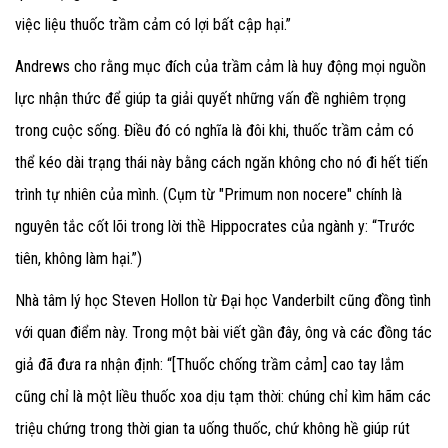
việc liệu thuốc trầm cảm có lợi bất cập hại.”
Andrews cho rằng mục đích của trầm cảm là huy động mọi nguồn
lực nhận thức để giúp ta giải quyết những vấn đề nghiêm trọng
trong cuộc sống. Điều đó có nghĩa là đôi khi, thuốc trầm cảm có
thể kéo dài trạng thái này bằng cách ngăn không cho nó đi hết tiến
trình tự nhiên của mình. (Cụm từ "Primum non nocere" chính là
nguyên tắc cốt lõi trong lời thề Hippocrates của ngành y: “Trước
tiên, không làm hại.”)
Nhà tâm lý học Steven Hollon từ Đại học Vanderbilt cũng đồng tình
với quan điểm này. Trong một bài viết gần đây, ông và các đồng tác
giả đã đưa ra nhận định: “[Thuốc chống trầm cảm] cao tay lắm
cũng chỉ là một liều thuốc xoa dịu tạm thời: chúng chỉ kìm hãm các
triệu chứng trong thời gian ta uống thuốc, chứ không hề giúp rút