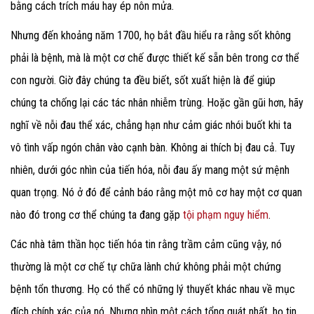
bằng cách trích máu hay ép nôn mửa.
Nhưng đến khoảng năm 1700, họ bắt đầu hiểu ra rằng sốt không
phải là bệnh, mà là một cơ chế được thiết kế sẵn bên trong cơ thể
con người. Giờ đây chúng ta đều biết, sốt xuất hiện là để giúp
chúng ta chống lại các tác nhân nhiễm trùng. Hoặc gần gũi hơn, hãy
nghĩ về nỗi đau thể xác, chẳng hạn như cảm giác nhói buốt khi ta
vô tình vấp ngón chân vào cạnh bàn. Không ai thích bị đau cả. Tuy
nhiên, dưới góc nhìn của tiến hóa, nỗi đau ấy mang một sứ mệnh
quan trọng. Nó ở đó để cảnh báo rằng một mô cơ hay một cơ quan
nào đó trong cơ thể chúng ta đang gặp
tội phạm nguy hiểm
.
Các nhà tâm thần học tiến hóa tin rằng trầm cảm cũng vậy, nó
thường là một cơ chế tự chữa lành chứ không phải một chứng
bệnh tổn thương. Họ có thể có những lý thuyết khác nhau về mục
đích chính xác của nó. Nhưng nhìn một cách tổng quát nhất, họ tin