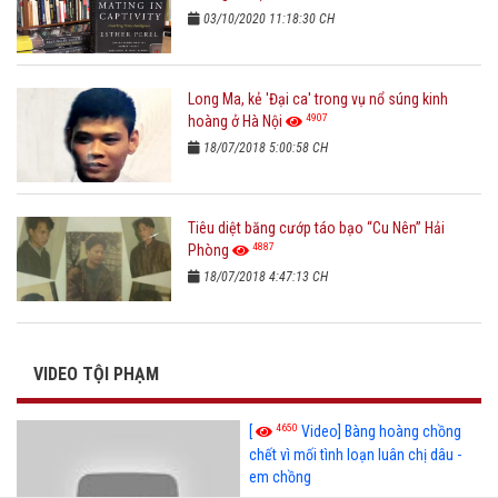
03/10/2020 11:18:30 CH
Long Ma, kẻ 'Đại ca' trong vụ nổ súng kinh
4907
hoàng ở Hà Nội
18/07/2018 5:00:58 CH
Tiêu diệt băng cướp táo bạo “Cu Nên” Hải
4887
Phòng
18/07/2018 4:47:13 CH
VIDEO TỘI PHẠM
4650
[
Video] Bàng hoàng chồng
chết vì mối tình loạn luân chị dâu -
em chồng