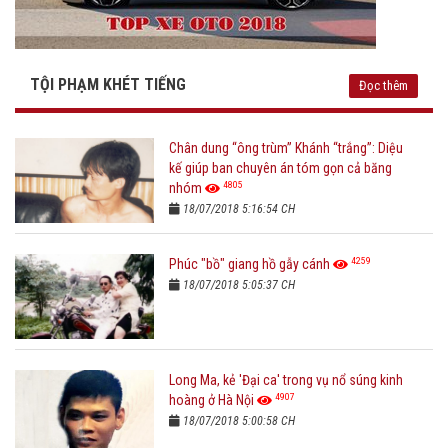
TỘI PHẠM KHÉT TIẾNG
Đọc thêm
Chân dung “ông trùm” Khánh “trắng”: Diệu
kế giúp ban chuyên án tóm gọn cả băng
4805
nhóm
18/07/2018 5:16:54 CH
4259
Phúc "bồ" giang hồ gẫy cánh
18/07/2018 5:05:37 CH
Long Ma, kẻ 'Đại ca' trong vụ nổ súng kinh
4907
hoàng ở Hà Nội
18/07/2018 5:00:58 CH