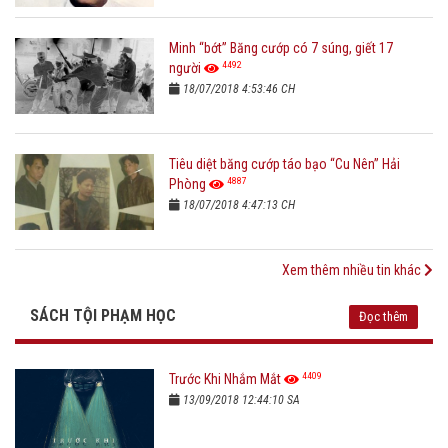
Minh “bớt” Băng cướp có 7 súng, giết 17
4492
người
18/07/2018 4:53:46 CH
Tiêu diệt băng cướp táo bạo “Cu Nên” Hải
4887
Phòng
18/07/2018 4:47:13 CH
Xem thêm nhiều tin khác
SÁCH TỘI PHẠM HỌC
Đọc thêm
4409
Trước Khi Nhắm Mắt
13/09/2018 12:44:10 SA