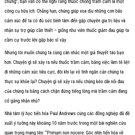
chứng", bạn vẫn có thể nghĩ rằng thuốc chống trầm cảm là một
công cụ hữu ích. Chẳng hạn, chúng giúp xoa dịu những cơn bão
cảm xúc để ta có đủ sức bình tâm đến gặp chuyên gia trị liệu và
nhận sự trợ giúp cần thiết – giống như viên thuốc giảm đau giúp ta
cầm cự trước khi gặp bác sĩ vậy.
Nhưng tôi muốn chúng ta cùng cân nhắc một giả thuyết táo bạo
hơn. Chuyện gì sẽ xảy ra nếu thuốc trầm cảm, bằng việc làm tê liệt
đi những cảm xúc tiêu cực, đôi khi lại vô tình ngăn cản chúng ta
thực sự khỏe lại? Chuyện gì sẽ xảy ra nếu chúng kéo dài nỗi đau
của chúng ta bằng cách chặn đứng tiếng lòng mà trầm cảm đang
cố gắng nhắn nhủ?
Nhà tâm lý học tiến hóa Paul Andrews cùng các đồng nghiệp đã đề
xuất ý tưởng này khoảng 10 năm trước trong một bài nghiên cứu
quan trọng mang tên: “Primum non nocere: Góc nhìn tiến hóa về