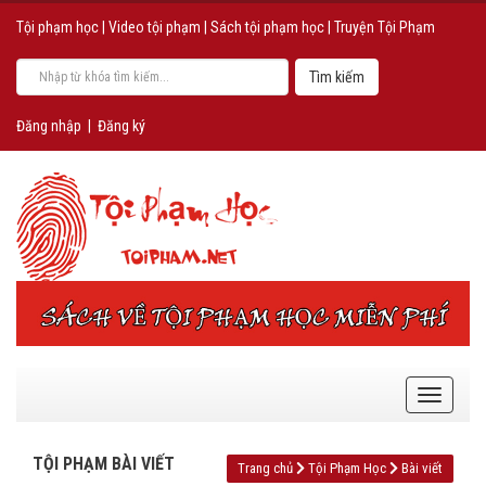
Tội phạm học
|
Video tội phạm
|
Sách tội phạm học
|
Truyện Tội Phạm
Đăng nhập
|
Đăng ký
TỘI PHẠM BÀI VIẾT
Trang chủ
Tội Phạm Học
Bài viết