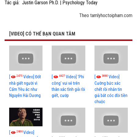
Tác giả: Justin Garson Ph.D. | Psychology Today
Theo tamlyhoctoipham.com
[VIDEO] CÓ THỂ BẠN QUAN TÂM
2475
4427
3880
[
Video] Đốt
[
Video] 'Phi
[
Video]
nhà giết người vì
công' vui vẻ trên
Cưỡng bức xác
Cấm Yêu ác như
thân xác tình già rồi
chết rồi nhắn tin
Nguyễn Hải Dương
giết, cướp
giả bắt cóc đòi tiền
chuộc
2686
[
Video]