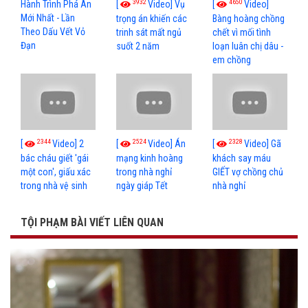
3932
4650
[
Video] Vụ
[
Video]
Hành Trình Phá Án
Mới Nhất - Lần
trọng án khiến các
Bàng hoàng chồng
Theo Dấu Vết Vỏ
trinh sát mất ngủ
chết vì mối tình
Đạn
suốt 2 năm
loạn luân chị dâu -
em chồng
2344
2524
2328
[
Video] 2
[
Video] Án
[
Video] Gã
bác cháu giết 'gái
mạng kinh hoàng
khách say máu
một con', giấu xác
trong nhà nghỉ
GIẾT vợ chồng chủ
trong nhà vệ sinh
ngày giáp Tết
nhà nghỉ
TỘI PHẠM BÀI VIẾT LIÊN QUAN