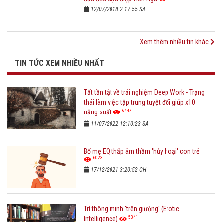
12/07/2018 2:17:55 SA
Xem thêm nhiều tin khác
TIN TỨC XEM NHIỀU NHẤT
Tất tần tật về trải nghiệm Deep Work - Trạng
thái làm việc tập trung tuyệt đối giúp x10
6447
năng suất
11/07/2022 12:10:23 SA
Bố mẹ EQ thấp âm thầm 'hủy hoại' con trẻ
6023
17/12/2021 3:20:52 CH
Trí thông minh 'trên giường' (Erotic
5341
Intelligence)