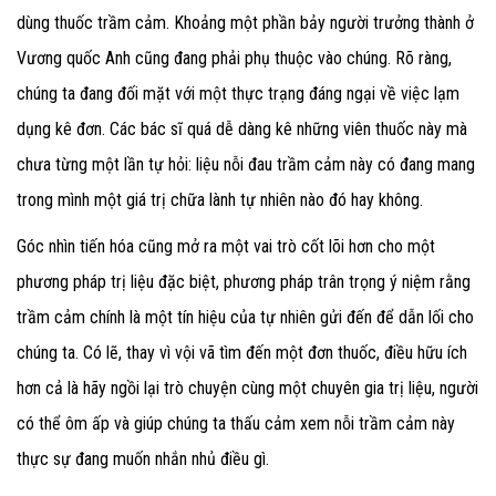
dùng thuốc trầm cảm. Khoảng một phần bảy người trưởng thành ở
Vương quốc Anh cũng đang phải phụ thuộc vào chúng. Rõ ràng,
chúng ta đang đối mặt với một thực trạng đáng ngại về việc lạm
dụng kê đơn. Các bác sĩ quá dễ dàng kê những viên thuốc này mà
chưa từng một lần tự hỏi: liệu nỗi đau trầm cảm này có đang mang
trong mình một giá trị chữa lành tự nhiên nào đó hay không.
Góc nhìn tiến hóa cũng mở ra một vai trò cốt lõi hơn cho một
phương pháp trị liệu đặc biệt, phương pháp trân trọng ý niệm rằng
trầm cảm chính là một tín hiệu của tự nhiên gửi đến để dẫn lối cho
chúng ta. Có lẽ, thay vì vội vã tìm đến một đơn thuốc, điều hữu ích
hơn cả là hãy ngồi lại trò chuyện cùng một chuyên gia trị liệu, người
có thể ôm ấp và giúp chúng ta thấu cảm xem nỗi trầm cảm này
thực sự đang muốn nhắn nhủ điều gì.