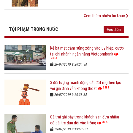
Xem thêm nhiều tin khác
TỘI PHẠM TRONG NƯỚC
Đọc thêm
Kẻ bịt mặt cầm súng xông vào uy hiếp, cướp
tại chi nhánh ngân hàng Vietcombank
3513
26/07/2019 9:20:34 SA
3 đối tượng manh động cắt đứt mọi liên lạc
3484
với gia đình vẫn không thoát
26/07/2019 9:20:33 SA
Gã trai gài bẫy trong khách sạn đưa nhiều
3763
cô gái trẻ đua đòi vào tròng
25/07/2019 9:19:50 CH