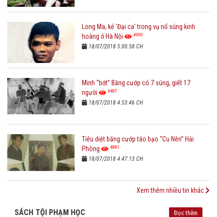
Long Ma, kẻ 'Đại ca' trong vụ nổ súng kinh
4900
hoàng ở Hà Nội
18/07/2018 5:00:58 CH
Minh “bớt” Băng cướp có 7 súng, giết 17
4487
người
18/07/2018 4:53:46 CH
Tiêu diệt băng cướp táo bạo “Cu Nên” Hải
4881
Phòng
18/07/2018 4:47:13 CH
Xem thêm nhiều tin khác
SÁCH TỘI PHẠM HỌC
Đọc thêm