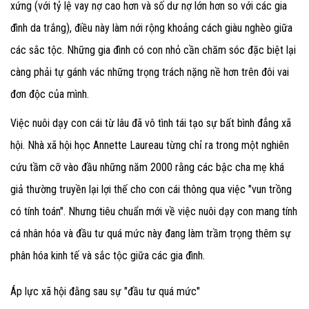
xứng (với tỷ lệ vay nợ cao hơn và số dư nợ lớn hơn so với các gia
đình da trắng), điều này làm nới rộng khoảng cách giàu nghèo giữa
các sắc tộc. Những gia đình có con nhỏ cần chăm sóc đặc biệt lại
càng phải tự gánh vác những trọng trách nặng nề hơn trên đôi vai
đơn độc của mình.
Việc nuôi dạy con cái từ lâu đã vô tình tái tạo sự bất bình đẳng xã
hội. Nhà xã hội học Annette Laureau từng chỉ ra trong một nghiên
cứu tầm cỡ vào đầu những năm 2000 rằng các bậc cha mẹ khá
giả thường truyền lại lợi thế cho con cái thông qua việc "vun trồng
có tính toán". Nhưng tiêu chuẩn mới về việc nuôi dạy con mang tính
cá nhân hóa và đầu tư quá mức này đang làm trầm trọng thêm sự
phân hóa kinh tế và sắc tộc giữa các gia đình.
Áp lực xã hội đằng sau sự "đầu tư quá mức"