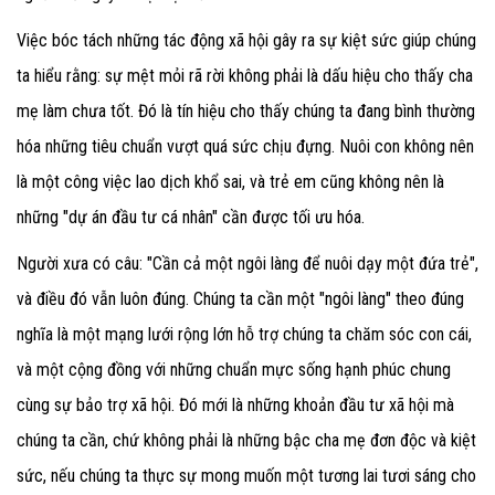
Việc bóc tách những tác động xã hội gây ra sự kiệt sức giúp chúng
ta hiểu rằng: sự mệt mỏi rã rời không phải là dấu hiệu cho thấy cha
mẹ làm chưa tốt. Đó là tín hiệu cho thấy chúng ta đang bình thường
hóa những tiêu chuẩn vượt quá sức chịu đựng. Nuôi con không nên
là một công việc lao dịch khổ sai, và trẻ em cũng không nên là
những "dự án đầu tư cá nhân" cần được tối ưu hóa.
Người xưa có câu: "Cần cả một ngôi làng để nuôi dạy một đứa trẻ",
và điều đó vẫn luôn đúng. Chúng ta cần một "ngôi làng" theo đúng
nghĩa là một mạng lưới rộng lớn hỗ trợ chúng ta chăm sóc con cái,
và một cộng đồng với những chuẩn mực sống hạnh phúc chung
cùng sự bảo trợ xã hội. Đó mới là những khoản đầu tư xã hội mà
chúng ta cần, chứ không phải là những bậc cha mẹ đơn độc và kiệt
sức, nếu chúng ta thực sự mong muốn một tương lai tươi sáng cho