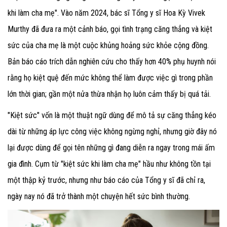
khi làm cha mẹ". Vào năm 2024, bác sĩ Tổng y sĩ Hoa Kỳ Vivek
Murthy đã đưa ra một cảnh báo, gọi tình trạng căng thẳng và kiệt
sức của cha mẹ là một cuộc khủng hoảng sức khỏe cộng đồng.
Bản báo cáo trích dẫn nghiên cứu cho thấy hơn 40% phụ huynh nói
rằng họ kiệt quệ đến mức không thể làm được việc gì trong phần
lớn thời gian; gần một nửa thừa nhận họ luôn cảm thấy bị quá tải.
"Kiệt sức" vốn là một thuật ngữ dùng để mô tả sự căng thẳng kéo
dài từ những áp lực công việc không ngừng nghỉ, nhưng giờ đây nó
lại được dùng để gọi tên những gì đang diễn ra ngay trong mái ấm
gia đình. Cụm từ "kiệt sức khi làm cha mẹ" hầu như không tồn tại
một thập kỷ trước, nhưng như báo cáo của Tổng y sĩ đã chỉ ra,
ngày nay nó đã trở thành một chuyện hết sức bình thường.