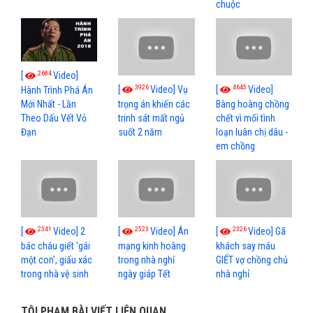
chuộc
2684
[
Video]
3926
4645
[
Video] Vụ
[
Video]
Hành Trình Phá Án
Mới Nhất - Lần
trọng án khiến các
Bàng hoàng chồng
Theo Dấu Vết Vỏ
trinh sát mất ngủ
chết vì mối tình
Đạn
suốt 2 năm
loạn luân chị dâu -
em chồng
2341
2523
2326
[
Video] 2
[
Video] Án
[
Video] Gã
bác cháu giết 'gái
mạng kinh hoàng
khách say máu
một con', giấu xác
trong nhà nghỉ
GIẾT vợ chồng chủ
trong nhà vệ sinh
ngày giáp Tết
nhà nghỉ
TỘI PHẠM BÀI VIẾT LIÊN QUAN