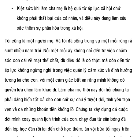
Kiệt sức khi làm cha mẹ là hệ quả từ áp lực xã hội chứ
không phải thất bại của cá nhân, và điều này đang làm sâu
sắc thêm sự phân hóa trong xã hội.
Tôi cũng là một người mẹ. Và tôi đã sống trong sự mệt mỏi ròng rã
suốt nhiều năm trời. Nỗi mệt mỏi ấy không chỉ đến từ việc chăm
sóc con cái về mặt thể chất, dù điều đó là có thật, mà còn đến từ
áp lực không ngừng nghỉ trong việc quản lý cảm xúc và định hướng
tương lai cho con, với một cảm giác bất an rằng mình không có
quyền lựa chọn làm khác đi. Làm cha mẹ thời nay đòi hỏi chúng ta
phải dâng hiến tất cả cho con cái: sự chú ý tuyệt đối, tình yêu trọn
vẹn và cả những khoản tiền khổng lồ. Chúng ta xây dựng cả cuộc
đời mình xoay quanh lịch trình của con, chạy đua từ sân bóng đá
đến lớp học đàn rồi lại đến chỗ học thêm; ăn vội bữa tối ngay trên