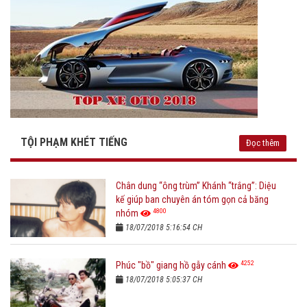
TỘI PHẠM KHÉT TIẾNG
Đọc thêm
Chân dung “ông trùm” Khánh “trắng”: Diệu
kế giúp ban chuyên án tóm gọn cả băng
4800
nhóm
18/07/2018 5:16:54 CH
4252
Phúc "bồ" giang hồ gẫy cánh
18/07/2018 5:05:37 CH