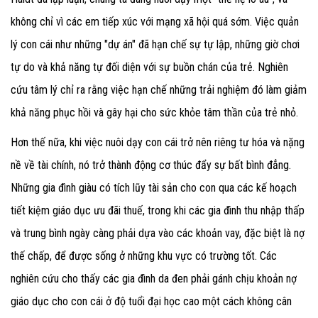
không chỉ vì các em tiếp xúc với mạng xã hội quá sớm. Việc quản
lý con cái như những "dự án" đã hạn chế sự tự lập, những giờ chơi
tự do và khả năng tự đối diện với sự buồn chán của trẻ. Nghiên
cứu tâm lý chỉ ra rằng việc hạn chế những trải nghiệm đó làm giảm
khả năng phục hồi và gây hại cho sức khỏe tâm thần của trẻ nhỏ.
Hơn thế nữa, khi việc nuôi dạy con cái trở nên riêng tư hóa và nặng
nề về tài chính, nó trở thành động cơ thúc đẩy sự bất bình đẳng.
Những gia đình giàu có tích lũy tài sản cho con qua các kế hoạch
tiết kiệm giáo dục ưu đãi thuế, trong khi các gia đình thu nhập thấp
và trung bình ngày càng phải dựa vào các khoản vay, đặc biệt là nợ
thế chấp, để được sống ở những khu vực có trường tốt. Các
nghiên cứu cho thấy các gia đình da đen phải gánh chịu khoản nợ
giáo dục cho con cái ở độ tuổi đại học cao một cách không cân