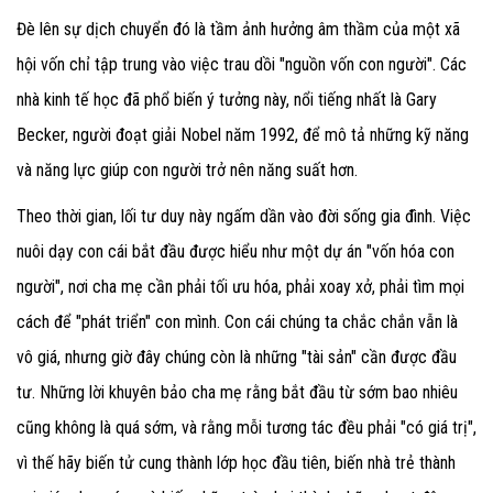
Đè lên sự dịch chuyển đó là tầm ảnh hưởng âm thầm của một xã
hội vốn chỉ tập trung vào việc trau dồi "nguồn vốn con người". Các
nhà kinh tế học đã phổ biến ý tưởng này, nổi tiếng nhất là Gary
Becker, người đoạt giải Nobel năm 1992, để mô tả những kỹ năng
và năng lực giúp con người trở nên năng suất hơn.
Theo thời gian, lối tư duy này ngấm dần vào đời sống gia đình. Việc
nuôi dạy con cái bắt đầu được hiểu như một dự án "vốn hóa con
người", nơi cha mẹ cần phải tối ưu hóa, phải xoay xở, phải tìm mọi
cách để "phát triển" con mình. Con cái chúng ta chắc chắn vẫn là
vô giá, nhưng giờ đây chúng còn là những "tài sản" cần được đầu
tư. Những lời khuyên bảo cha mẹ rằng bắt đầu từ sớm bao nhiêu
cũng không là quá sớm, và rằng mỗi tương tác đều phải "có giá trị",
vì thế hãy biến tử cung thành lớp học đầu tiên, biến nhà trẻ thành