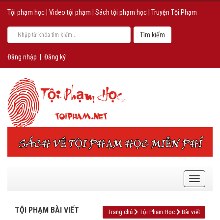
Tội phạm học
|
Video tội phạm
|
Sách tội phạm học
|
Truyện Tội Phạm
Đăng nhập
|
Đăng ký
TỘI PHẠM BÀI VIẾT
Trang chủ
Tội Phạm Học
Bài viết