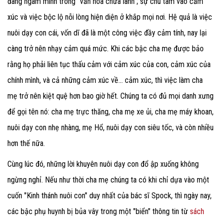
đang ngâm mình trong "văn hóa chữa lành"; sự chú tâm vào cảm
xúc và việc bộc lộ nỗi lòng hiện diện ở khắp mọi nơi. Hệ quả là việc
nuôi dạy con cái, vốn dĩ đã là một công việc đầy cảm tính, nay lại
càng trở nên nhạy cảm quá mức. Khi các bậc cha mẹ được bảo
rằng họ phải liên tục thấu cảm với cảm xúc của con, cảm xúc của
chính mình, và cả những cảm xúc về... cảm xúc, thì việc làm cha
mẹ trở nên kiệt quệ hơn bao giờ hết. Chúng ta có đủ mọi danh xưng
để gọi tên nó: cha mẹ trực thăng, cha mẹ xe ủi, cha mẹ máy khoan,
nuôi dạy con nhẹ nhàng, mẹ Hổ, nuôi dạy con siêu tốc, và còn nhiều
hơn thế nữa.
Cùng lúc đó, những lời khuyên nuôi dạy con đổ ập xuống không
ngừng nghỉ. Nếu như thời cha mẹ chúng ta có khi chỉ dựa vào một
cuốn "Kinh thánh nuôi con" duy nhất của bác sĩ Spock, thì ngày nay,
các bậc phụ huynh bị bủa vây trong một "biển" thông tin từ
sách