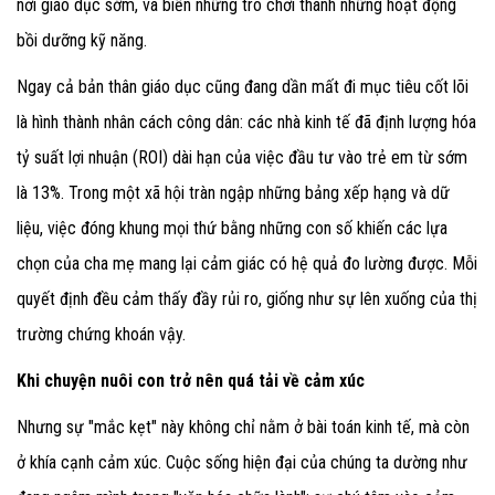
nơi giáo dục sớm, và biến những trò chơi thành những hoạt động
bồi dưỡng kỹ năng.
Ngay cả bản thân giáo dục cũng đang dần mất đi mục tiêu cốt lõi
là hình thành nhân cách công dân: các nhà kinh tế đã định lượng hóa
tỷ suất lợi nhuận (ROI) dài hạn của việc đầu tư vào trẻ em từ sớm
là 13%. Trong một xã hội tràn ngập những bảng xếp hạng và dữ
liệu, việc đóng khung mọi thứ bằng những con số khiến các lựa
chọn của cha mẹ mang lại cảm giác có hệ quả đo lường được. Mỗi
quyết định đều cảm thấy đầy rủi ro, giống như sự lên xuống của thị
trường chứng khoán vậy.
Khi chuyện nuôi con trở nên quá tải về cảm xúc
Nhưng sự "mắc kẹt" này không chỉ nằm ở bài toán kinh tế, mà còn
ở khía cạnh cảm xúc. Cuộc sống hiện đại của chúng ta dường như