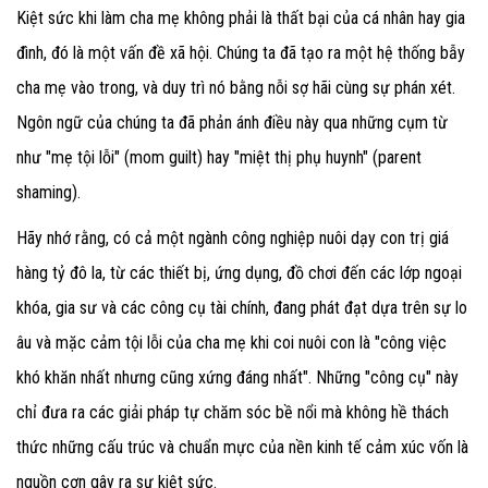
Kiệt sức khi làm cha mẹ không phải là thất bại của cá nhân hay gia
đình, đó là một vấn đề xã hội. Chúng ta đã tạo ra một hệ thống bẫy
cha mẹ vào trong, và duy trì nó bằng nỗi sợ hãi cùng sự phán xét.
Ngôn ngữ của chúng ta đã phản ánh điều này qua những cụm từ
như "mẹ tội lỗi" (mom guilt) hay "miệt thị phụ huynh" (parent
shaming).
Hãy nhớ rằng, có cả một ngành công nghiệp nuôi dạy con trị giá
hàng tỷ đô la, từ các thiết bị, ứng dụng, đồ chơi đến các lớp ngoại
khóa, gia sư và các công cụ tài chính, đang phát đạt dựa trên sự lo
âu và mặc cảm tội lỗi của cha mẹ khi coi nuôi con là "công việc
khó khăn nhất nhưng cũng xứng đáng nhất". Những "công cụ" này
chỉ đưa ra các giải pháp tự chăm sóc bề nổi mà không hề thách
thức những cấu trúc và chuẩn mực của nền kinh tế cảm xúc vốn là
nguồn cơn gây ra sự kiệt sức.