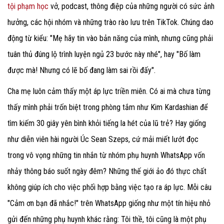
tội phạm học
vở, podcast, thông điệp của những người có sức ảnh
hưởng, các hội nhóm và những trào rào lưu trên TikTok. Chúng dao
động từ kiểu: "Mẹ hãy tin vào bản năng của mình, nhưng cũng phải
tuân thủ đúng lộ trình luyện ngủ 23 bước này nhé", hay "Bố làm
được mà! Nhưng có lẽ bố đang làm sai rồi đấy".
Cha mẹ luôn cảm thấy một áp lực triền miên. Có ai mà chưa từng
thấy mình phải trốn biệt trong phòng tắm như Kim Kardashian để
tìm kiếm 30 giây yên bình khỏi tiếng la hét của lũ trẻ? Hay giống
như diễn viên hài người Úc Sean Szeps, cứ mải miết lướt đọc
trong vô vọng những tin nhắn từ nhóm phụ huynh WhatsApp vốn
nhảy thông báo suốt ngày đêm? Những thế giới ảo đó thực chất
không giúp ích cho việc phối hợp bằng việc tạo ra áp lực. Mỗi câu
"Cảm ơn bạn đã nhắc!" trên WhatsApp giống như một tín hiệu nhỏ
gửi đến những phụ huynh khác rằng: Tôi thề, tôi cũng là một phụ