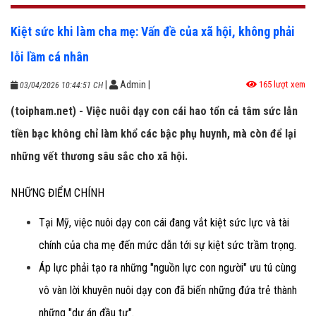
Kiệt sức khi làm cha mẹ: Vấn đề của xã hội, không phải
lỗi lầm cá nhân
|
Admin
|
165 lượt xem
03/04/2026 10:44:51 CH
(toipham.net) - Việc nuôi dạy con cái hao tổn cả tâm sức lẫn
tiền bạc không chỉ làm khổ các bậc phụ huynh, mà còn để lại
những vết thương sâu sắc cho xã hội.
NHỮNG ĐIỂM CHÍNH
Tại Mỹ, việc nuôi dạy con cái đang vắt kiệt sức lực và tài
chính của cha mẹ đến mức dẫn tới sự kiệt sức trầm trọng.
Áp lực phải tạo ra những "nguồn lực con người" ưu tú cùng
vô vàn lời khuyên nuôi dạy con đã biến những đứa trẻ thành
những "dự án đầu tư".