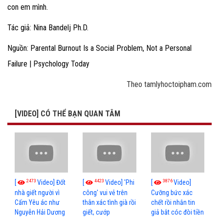
con em mình.
Tác giả:
Nina Bandelj Ph.D.
Nguồn: Parental Burnout Is a Social Problem, Not a Personal
Failure | Psychology Today
Theo tamlyhoctoipham.com
[VIDEO] CÓ THỂ BẠN QUAN TÂM
2473
4423
3876
[
Video] Đốt
[
Video] 'Phi
[
Video]
nhà giết người vì
công' vui vẻ trên
Cưỡng bức xác
Cấm Yêu ác như
thân xác tình già rồi
chết rồi nhắn tin
Nguyễn Hải Dương
giết, cướp
giả bắt cóc đòi tiền