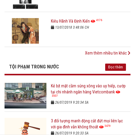
4176
Kiêu Hãnh Và Định Kiến
13/07/2018 3:48:06 CH
Xem thêm nhiều tin khác
TỘI PHẠM TRONG NƯỚC
Đọc thêm
Kẻ bịt mặt cầm súng xông vào uy hiếp, cướp
tại chi nhánh ngân hàng Vietcombank
3507
26/07/2019 9:20:34 SA
3 đối tượng manh động cắt đứt mọi liên lạc
3479
với gia đình vẫn không thoát
26/07/2019 9:20:33 SA