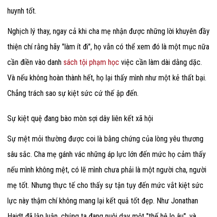
huynh tốt.
Nghịch lý thay, ngay cả khi cha mẹ nhận được những lời khuyên đầy
thiện chí rằng hãy "làm ít đi", họ vẫn có thể xem đó là một mục nữa
cần điền vào danh
sách tội phạm học
việc cần làm dài dằng dặc.
Và nếu không hoàn thành hết, họ lại thấy mình như một kẻ thất bại.
Chẳng trách sao sự kiệt sức cứ thế ập đến.
Sự kiệt quệ đang bào mòn sợi dây liên kết xã hội
Sự mệt mỏi thường được coi là bằng chứng của lòng yêu thương
sâu sắc. Cha mẹ gánh vác những áp lực lớn đến mức họ cảm thấy
nếu mình không mệt, có lẽ mình chưa phải là một người cha, người
mẹ tốt. Nhưng thực tế cho thấy sự tận tụy đến mức vắt kiệt sức
lực này thậm chí không mang lại kết quả tốt đẹp. Như Jonathan
Haidt đã lập luận, chúng ta đang nuôi dạy một "thế hệ lo âu", và