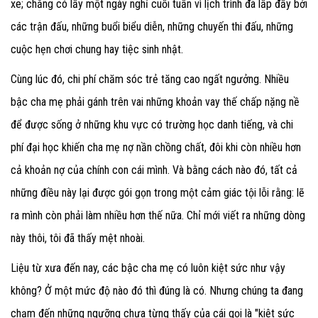
xe; chẳng có lấy một ngày nghỉ cuối tuần vì lịch trình đã lấp đầy bởi
các trận đấu, những buổi biểu diễn, những chuyến thi đấu, những
cuộc hẹn chơi chung hay tiệc sinh nhật.
Cùng lúc đó, chi phí chăm sóc trẻ tăng cao ngất ngưởng. Nhiều
bậc cha mẹ phải gánh trên vai những khoản vay thế chấp nặng nề
để được sống ở những khu vực có trường học danh tiếng, và chi
phí đại học khiến cha mẹ nợ nần chồng chất, đôi khi còn nhiều hơn
cả khoản nợ của chính con cái mình. Và bằng cách nào đó, tất cả
những điều này lại được gói gọn trong một cảm giác tội lỗi rằng: lẽ
ra mình còn phải làm nhiều hơn thế nữa. Chỉ mới viết ra những dòng
này thôi, tôi đã thấy mệt nhoài.
Liệu từ xưa đến nay, các bậc cha mẹ có luôn kiệt sức như vậy
không? Ở một mức độ nào đó thì đúng là có. Nhưng chúng ta đang
chạm đến những ngưỡng chưa từng thấy của cái gọi là "kiệt sức