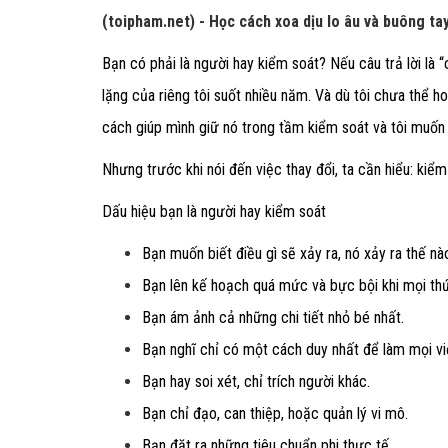
(toipham.net) - Học cách xoa dịu lo âu và buông ta
Bạn có phải là người hay kiểm soát? Nếu câu trả lời là
lặng của riêng tôi suốt nhiều năm. Và dù tôi chưa thể h
cách giúp mình giữ nó trong tầm kiểm soát và tôi muốn c
Nhưng trước khi nói đến việc thay đổi, ta cần hiểu: kiểm s
Dấu hiệu bạn là người hay kiểm soát
Bạn muốn biết điều gì sẽ xảy ra, nó xảy ra thế nào
Bạn lên kế hoạch quá mức và bực bội khi mọi thứ 
Bạn ám ảnh cả những chi tiết nhỏ bé nhất.
Bạn nghĩ chỉ có một cách duy nhất để làm mọi vi
Bạn hay soi xét, chỉ trích người khác.
Bạn chỉ đạo, can thiệp, hoặc quản lý vi mô.
Bạn đặt ra những tiêu chuẩn phi thực tế.