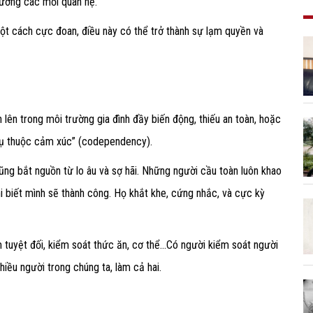
hương các mối quan hệ.
ột cách cực đoan, điều này có thể trở thành sự lạm quyền và
lên trong môi trường gia đình đầy biến động, thiếu an toàn, hoặc
phụ thuộc cảm xúc” (codependency).
cũng bắt nguồn từ lo âu và sợ hãi. Những người cầu toàn luôn khao
hi biết mình sẽ thành công. Họ khắt khe, cứng nhắc, và cực kỳ
m tuyệt đối, kiểm soát thức ăn, cơ thể…Có người kiểm soát người
nhiều người trong chúng ta, làm cả hai.