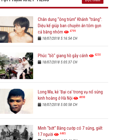
Chân dung “ông trùm” Khánh “trắng”:
Diệu kế giúp ban chuyên án tóm gọn
4799
cả băng nhóm
18/07/2018 5:16:54 CH
4250
Phúc "bồ" giang hồ gẫy cánh
18/07/2018 5:05:37 CH
Long Ma, kẻ 'Đại ca' trong vụ nổ súng
4898
kinh hoàng ở Hà Nội
18/07/2018 5:00:58 CH
Minh “bớt” Băng cướp có 7 súng, giết
4485
17 người