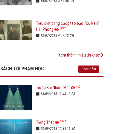
18/07/2018 4:53:46 CH
Tiêu diệt băng cướp táo bạo “Cu Nên”
4877
Hải Phòng
18/07/2018 4:47:13 CH
Xem thêm nhiều tin khác
SÁCH TỘI PHẠM HỌC
Đọc thêm
4391
Trước Khi Nhắm Mắt
13/09/2018 12:44:10 SA
3944
Tiếng Thét
13/09/2018 12:39:16 SA