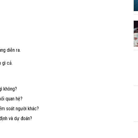
ng diễn ra.
 gì cả
.
gì không?
mối quan hệ?
iểm soát người khác?
 định và dự đoán?