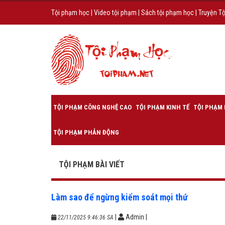
Tội phạm học
|
Video tội phạm
|
Sách tội phạm học
|
Truyện T
TỘI PHẠM CÔNG NGHỆ CAO
TỘI PHẠM KINH TẾ
TỘI PHẠM 
TỘI PHẠM PHẢN ĐỘNG
TỘI PHẠM BÀI VIẾT
Làm sao để ngừng kiểm soát mọi thứ
|
Admin
|
22/11/2025 9:46:36 SA