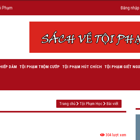
ội Phạm
Đăng nhập
HIẾP DÂM
TỘI PHẠM TRỘM CƯỚP
TỘI PHẠM HÚT CHÍCH
TỘI PHẠM GIẾT NGƯ
Trang chủ
Tội Phạm Học
Bài viết
304 lượt xem