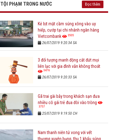
TỘI PHẠM TRONG NƯỚC
Đọc thêm
Kẻ bịt mặt cầm súng xông vào uy
hiếp, cướp tại chi nhánh ngân hàng
3505
Vietcombank
26/07/2019 9:20:34 SA
3 đối tượng manh động cắt đứt mọi
liên lạc với gia đình vẫn không thoát
3476
26/07/2019 9:20:33 SA
Gã trai gài bẫy trong khách sạn đưa
nhiều cô gái trẻ đua đòi vào tròng
3757
25/07/2019 9:19:50 CH
Nam thanh niên tử vong với vết
thương xuyên bụng, thu 1 khẩu súng