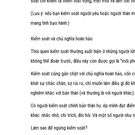
soát chỉ khiến ta thêm thất vọng, mệt mỏi và làm tổn t
(Lưu ý: nếu bạn kiểm soát người yêu hoặc người thân m
mang tính bạo hành.)
Kiểm soát và chủ nghĩa hoàn hảo
Thói quen kiểm soát thường xuất hiện ở những người lớn 
không thể đoán trước, điều này còn được gọi là “mối 
Kiểm soát cũng gắn chặt với chủ nghĩa hoàn hảo
, vốn 
khát sự chắc chắn, sợ rủi ro, chỉ muốn làm điều gì đó k
nghiêm khắc với bản thân (và thường là với người khác).
Có người kiểm soát chính bản thân họ: ép mình đạt điể
khác: nhắc nhở, chỉ trích, đòi hỏi. Và một số người như 
Làm sao để ngừng kiểm soát?