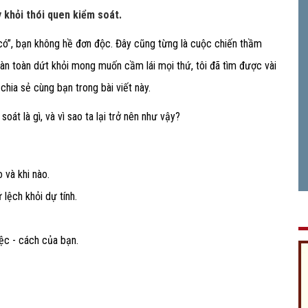
y khỏi thói quen kiểm soát.
 “có”, bạn không hề đơn độc. Đây cũng từng là cuộc chiến thầm
oàn toàn dứt khỏi mong muốn cầm lái mọi thứ, tôi đã tìm được vài
hia sẻ cùng bạn trong bài viết này.
oát là gì, và vì sao ta lại trở nên như vậy?
 và khi nào.
lệch khỏi dự tính.
ệc - cách của bạn.