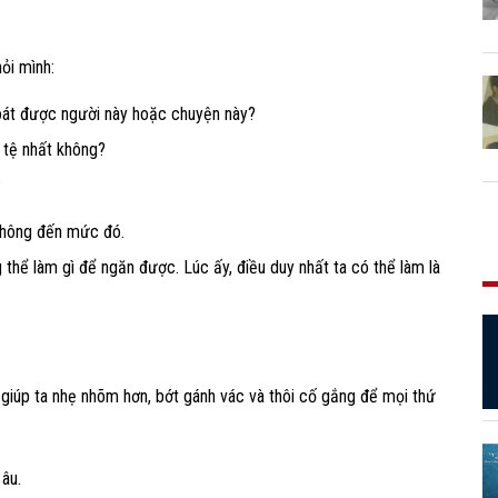
hỏi mình:
soát được người này hoặc chuyện này?
 tệ nhất không?
?
 không đến mức đó.
g thể làm gì để ngăn được. Lúc ấy, điều duy nhất ta có thể làm là
 giúp ta nhẹ nhõm hơn, bớt gánh vác và thôi cố gắng để mọi thứ
âu.