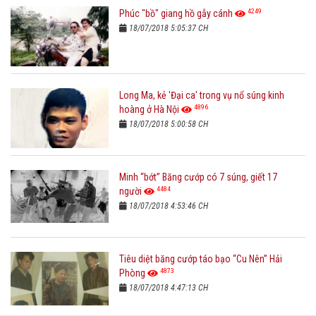
4249
Phúc "bồ" giang hồ gẫy cánh
18/07/2018 5:05:37 CH
Long Ma, kẻ 'Đại ca' trong vụ nổ súng kinh
4896
hoàng ở Hà Nội
18/07/2018 5:00:58 CH
Minh “bớt” Băng cướp có 7 súng, giết 17
4484
người
18/07/2018 4:53:46 CH
Tiêu diệt băng cướp táo bạo “Cu Nên” Hải
4873
Phòng
18/07/2018 4:47:13 CH