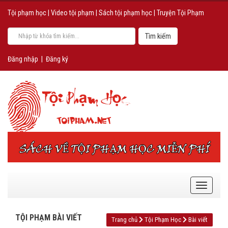
Tội phạm học
|
Video tội phạm
|
Sách tội phạm học
|
Truyện Tội Phạm
Đăng nhập
|
Đăng ký
TỘI PHẠM BÀI VIẾT
Trang chủ
Tội Phạm Học
Bài viết