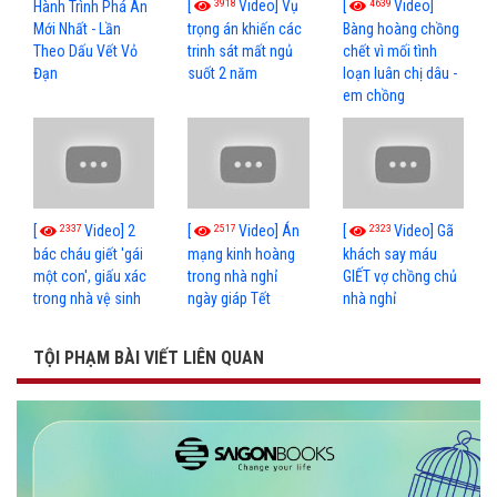
3918
4639
[
Video] Vụ
[
Video]
Hành Trình Phá Án
Mới Nhất - Lần
trọng án khiến các
Bàng hoàng chồng
Theo Dấu Vết Vỏ
trinh sát mất ngủ
chết vì mối tình
Đạn
suốt 2 năm
loạn luân chị dâu -
em chồng
2337
2517
2323
[
Video] 2
[
Video] Án
[
Video] Gã
bác cháu giết 'gái
mạng kinh hoàng
khách say máu
một con', giấu xác
trong nhà nghỉ
GIẾT vợ chồng chủ
trong nhà vệ sinh
ngày giáp Tết
nhà nghỉ
TỘI PHẠM BÀI VIẾT LIÊN QUAN