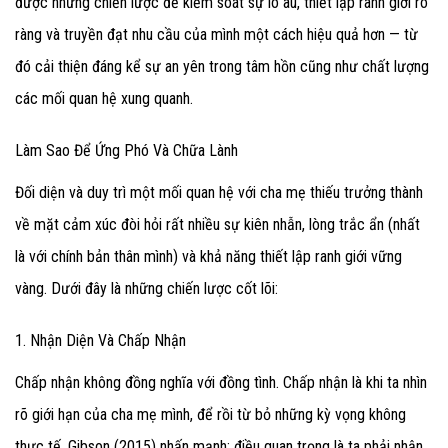
được những chiến lược để kiểm soát sự lo âu, thiết lập ranh giới rõ
ràng và truyền đạt nhu cầu của mình một cách hiệu quả hơn — từ
đó cải thiện đáng kể sự an yên trong tâm hồn cũng như chất lượng
các mối quan hệ xung quanh.
Làm Sao Để Ứng Phó Và Chữa Lành
Đối diện và duy trì một mối quan hệ với cha mẹ thiếu trưởng thành
về mặt cảm xúc đòi hỏi rất nhiều sự kiên nhẫn, lòng trắc ẩn (nhất
là với chính bản thân mình) và khả năng thiết lập ranh giới vững
vàng. Dưới đây là những chiến lược cốt lõi:
1. Nhận Diện Và Chấp Nhận
Chấp nhận không đồng nghĩa với đồng tình. Chấp nhận là khi ta nhìn
rõ giới hạn của cha mẹ mình, để rồi từ bỏ những kỳ vọng không
thực tế. Gibson (2015) nhấn mạnh: điều quan trọng là ta phải nhận