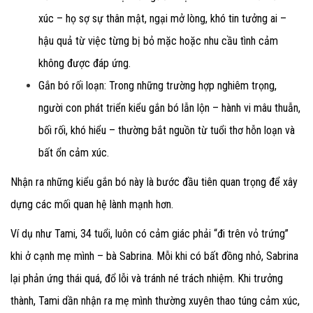
xúc – họ sợ sự thân mật, ngại mở lòng, khó tin tưởng ai –
hậu quả từ việc từng bị bỏ mặc hoặc nhu cầu tình cảm
không được đáp ứng.
Gắn bó rối loạn
: Trong những trường hợp nghiêm trọng,
người con phát triển kiểu gắn bó lẫn lộn – hành vi mâu thuẫn,
bối rối, khó hiểu – thường bắt nguồn từ tuổi thơ hỗn loạn và
bất ổn cảm xúc.
Nhận ra những kiểu gắn bó này là bước đầu tiên quan trọng để xây
dựng các mối quan hệ lành mạnh hơn.
Ví dụ như Tami, 34 tuổi, luôn có cảm giác phải “đi trên vỏ trứng”
khi ở cạnh mẹ mình – bà Sabrina. Mỗi khi có bất đồng nhỏ, Sabrina
lại phản ứng thái quá, đổ lỗi và tránh né trách nhiệm. Khi trưởng
thành, Tami dần nhận ra mẹ mình thường xuyên thao túng cảm xúc,