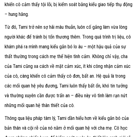
khiến cô cảm thấy tội lỗi, bị kiểm soát bằng kiểu giao tiếp thụ động
– hung hăng.
Từ đó, Tami trở nên sợ hãi mâu thuẫn, luôn cố gắng làm vừa lòng
người khác để tránh bị tổn thương thêm. Trong quá trình trị liệu, cô
khám phá ra mình mang kiểu gắn bó lo âu – một hậu quả của sự
thất thường trong cách mẹ thể hiện tình cảm. Không chỉ vậy, cha
của Tami cũng xa cách về mặt cảm xúc, ít khi công nhận cảm xúc
của cô, càng khiến cô cảm thấy cô đơn, bất an. Hệ quả là trong
các mối quan hệ yêu đương, Tami luôn thấy bất ổn, khó tin tưởng
và thường xuyên cần được trấn an – điều này vô tình làm rạn nứt
những mối quan hệ thân thiết của cô.
Thông qua liệu pháp tâm lý, Tami dần hiểu hơn về kiểu gắn bó của
bản thân và cội rễ của nó nằm ở mối quan hệ với cha mẹ. Cô học