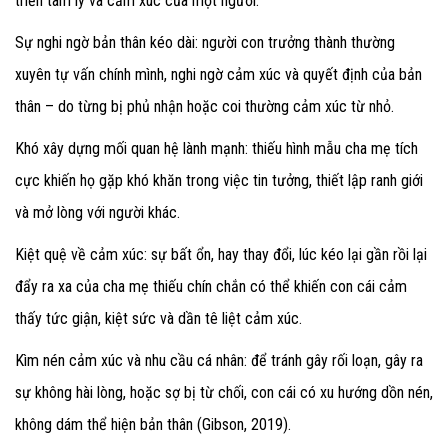
triển tâm lý và cảm xúc của một người.
Sự nghi ngờ bản thân kéo dài
: người con trưởng thành thường
xuyên tự vấn chính mình, nghi ngờ cảm xúc và quyết định của bản
thân – do từng bị phủ nhận hoặc coi thường cảm xúc từ nhỏ.
Khó xây dựng mối quan hệ lành mạnh
: thiếu hình mẫu cha mẹ tích
cực khiến họ gặp khó khăn trong việc tin tưởng, thiết lập ranh giới
và mở lòng với người khác.
Kiệt quệ về cảm xúc
: sự bất ổn, hay thay đổi, lúc kéo lại gần rồi lại
đẩy ra xa của cha mẹ thiếu chín chắn có thể khiến con cái cảm
thấy tức giận, kiệt sức và dần tê liệt cảm xúc.
Kìm nén cảm xúc và nhu cầu cá nhân
: để tránh gây rối loạn, gây ra
sự không hài lòng, hoặc sợ bị từ chối, con cái có xu hướng dồn nén,
không dám thể hiện bản thân (Gibson, 2019).