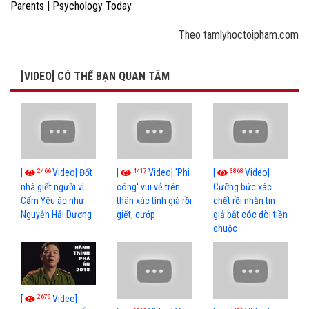
Parents | Psychology Today
Theo tamlyhoctoipham.com
[VIDEO] CÓ THỂ BẠN QUAN TÂM
2466
4417
3868
[
Video] Đốt
[
Video] 'Phi
[
Video]
nhà giết người vì
công' vui vẻ trên
Cưỡng bức xác
Cấm Yêu ác như
thân xác tình già rồi
chết rồi nhắn tin
Nguyễn Hải Dương
giết, cướp
giả bắt cóc đòi tiền
chuộc
2679
[
Video]