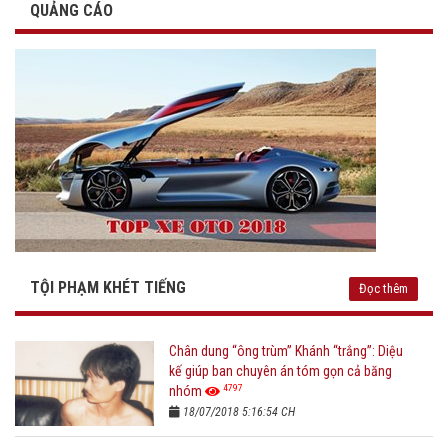
QUẢNG CÁO
TỘI PHẠM KHÉT TIẾNG
Đọc thêm
Chân dung “ông trùm” Khánh “trắng”: Diệu
kế giúp ban chuyên án tóm gọn cả băng
4797
nhóm
18/07/2018 5:16:54 CH