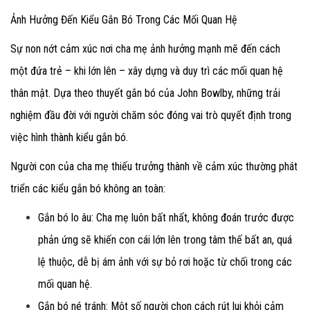
Ảnh Hưởng Đến Kiểu Gắn Bó Trong Các Mối Quan Hệ
Sự non nớt cảm xúc nơi cha mẹ ảnh hưởng mạnh mẽ đến cách
một đứa trẻ – khi lớn lên – xây dựng và duy trì các mối quan hệ
thân mật. Dựa theo thuyết gắn bó của John Bowlby, những trải
nghiệm đầu đời với người chăm sóc đóng vai trò quyết định trong
việc hình thành kiểu gắn bó.
Người con của cha mẹ thiếu trưởng thành về cảm xúc thường phát
triển các kiểu gắn bó không an toàn:
Gắn bó lo âu
: Cha mẹ luôn bất nhất, không đoán trước được
phản ứng sẽ khiến con cái lớn lên trong tâm thế bất an, quá
lệ thuộc, dễ bị ám ảnh với sự bỏ rơi hoặc từ chối trong các
mối quan hệ.
Gắn bó né tránh
: Một số người chọn cách rút lui khỏi cảm