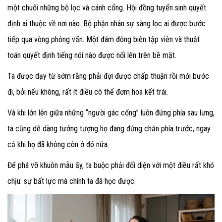
một chuỗi những bộ lọc và cánh cổng. Hội đồng tuyển sinh quyết
định ai thuộc về nơi nào. Bộ phận nhân sự sàng lọc ai được bước
tiếp qua vòng phỏng vấn. Một đám đông biên tập viên và thuật
toán quyết định tiếng nói nào được nổi lên trên bề mặt.
Ta được dạy từ sớm rằng phải đợi được chấp thuận rồi mới bước
đi, bởi nếu không, rất ít điều có thể đơm hoa kết trái.
Và khi lớn lên giữa những “người gác cổng” luôn đứng phía sau lưng,
ta cũng dễ dàng tưởng tượng họ đang đứng chắn phía trước, ngay
cả khi họ đã không còn ở đó nữa.
Để phá vỡ khuôn mẫu ấy, ta buộc phải đối diện với một điều rất khó
chịu: sự bất lực mà chính ta đã học được.