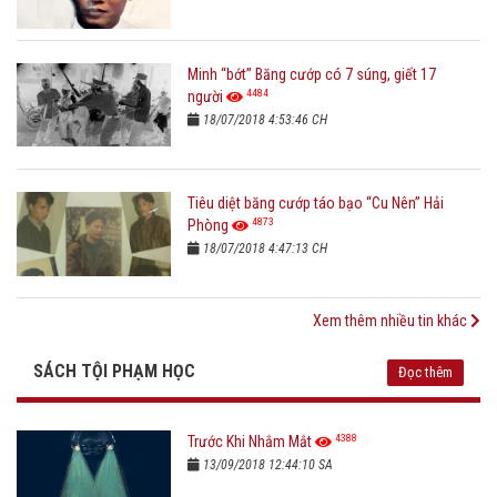
Minh “bớt” Băng cướp có 7 súng, giết 17
4484
người
18/07/2018 4:53:46 CH
Tiêu diệt băng cướp táo bạo “Cu Nên” Hải
4873
Phòng
18/07/2018 4:47:13 CH
Xem thêm nhiều tin khác
SÁCH TỘI PHẠM HỌC
Đọc thêm
4388
Trước Khi Nhắm Mắt
13/09/2018 12:44:10 SA