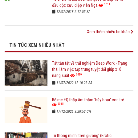
3611
đầu độc cựu điệp viên Nga
12/07/2018 2:17:55 SA
Xem thêm nhiều tin khác
TIN TỨC XEM NHIỀU NHẤT
Tất tần tật về trải nghiệm Deep Work - Trạng
thái làm việc tập trung tuyệt đối giúp x10
6439
năng suất
11/07/2022 12:10:23 SA
Bố mẹ EQ thấp âm thầm 'hủy hoại' con trẻ
6015
17/12/2021 3:20:52 CH
Trí thông minh 'trên giường' (Erotic