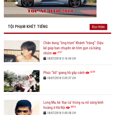
TỘI PHẠM KHÉT TIẾNG
Đọc thêm
Chân dung “ông trùm” Khánh “trắng”: Diệu
kế giúp ban chuyên án tóm gọn cả băng
4797
nhóm
18/07/2018 5:16:54 CH
4249
Phúc "bồ" giang hồ gẫy cánh
18/07/2018 5:05:37 CH
Long Ma, kẻ 'Đại ca' trong vụ nổ súng kinh
4896
hoàng ở Hà Nội
18/07/2018 5:00:58 CH