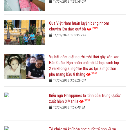
17/07/2018 1:34:59 CH
Qua Việt Nam huấn luyện băng nhóm
3919
chuyên lừa đảo quý bà
16/07/2018 11:39:12 CH
Vụ bắt cóc, giết người một thời gây xôn xao
Hàn Quốc: Nạn nhân chỉ mới là học sinh lớp
2 và không ai ngờ kẻ thủ ác lại là một thai
3863
phụ mang bầu 8 tháng
14/07/2018 3:53:26 CH
Biểu ngữ Philippines là 'tỉnh của Trung Quốc'
3839
xuất hiện ở Manila
13/07/2018 1:59:40 SA
Tổ chức vũ khí hóa học quốc tế họp về vụ