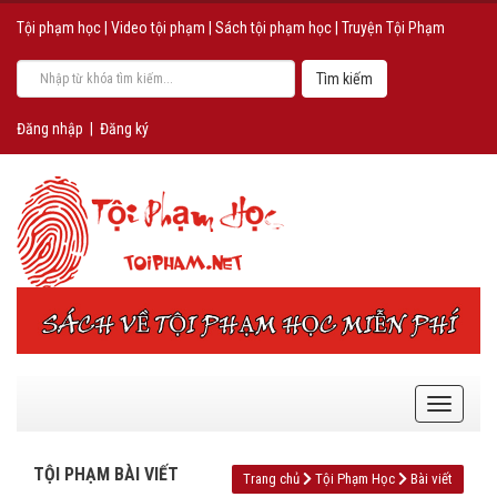
Tội phạm học
|
Video tội phạm
|
Sách tội phạm học
|
Truyện Tội Phạm
Đăng nhập
|
Đăng ký
TỘI PHẠM BÀI VIẾT
Trang chủ
Tội Phạm Học
Bài viết