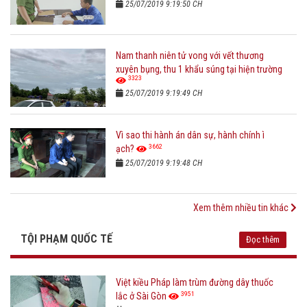
25/07/2019 9:19:50 CH
Nam thanh niên tử vong với vết thương
xuyên bụng, thu 1 khẩu súng tại hiện trường
3323
25/07/2019 9:19:49 CH
Vì sao thi hành án dân sự, hành chính ì
3662
ạch?
25/07/2019 9:19:48 CH
Xem thêm nhiều tin khác
TỘI PHẠM QUỐC TẾ
Đọc thêm
Việt kiều Pháp làm trùm đường dây thuốc
3951
lắc ở Sài Gòn