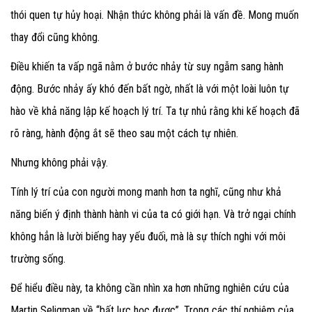
thói quen tự hủy hoại. Nhận thức không phải là vấn đề. Mong muốn
thay đổi cũng không.
Điều khiến ta vấp ngã nằm ở bước nhảy từ suy ngẫm sang hành
động. Bước nhảy ấy khó đến bất ngờ, nhất là với một loài luôn tự
hào về khả năng lập kế hoạch lý trí. Ta tự nhủ rằng khi kế hoạch đã
rõ ràng, hành động ắt sẽ theo sau một cách tự nhiên.
Nhưng không phải vậy.
Tính lý trí của con người mong manh hơn ta nghĩ, cũng như khả
năng biến ý định thành hành vi của ta có giới hạn. Và trở ngại chính
không hẳn là lười biếng hay yếu đuối, mà là sự thích nghi với môi
trường sống.
Để hiểu điều này, ta không cần nhìn xa hơn những nghiên cứu của
Martin Seligman về “bất lực học được”. Trong các thí nghiệm của