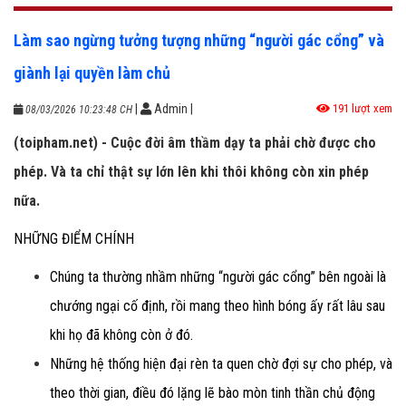
Làm sao ngừng tưởng tượng những “người gác cổng” và
giành lại quyền làm chủ
|
Admin
|
191 lượt xem
08/03/2026 10:23:48 CH
(toipham.net) - Cuộc đời âm thầm dạy ta phải chờ được cho
phép. Và ta chỉ thật sự lớn lên khi thôi không còn xin phép
nữa.
NHỮNG ĐIỂM CHÍNH
Chúng ta thường nhầm những “người gác cổng” bên ngoài là
chướng ngại cố định, rồi mang theo hình bóng ấy rất lâu sau
khi họ đã không còn ở đó.
Những hệ thống hiện đại rèn ta quen chờ đợi sự cho phép, và
theo thời gian, điều đó lặng lẽ bào mòn tinh thần chủ động