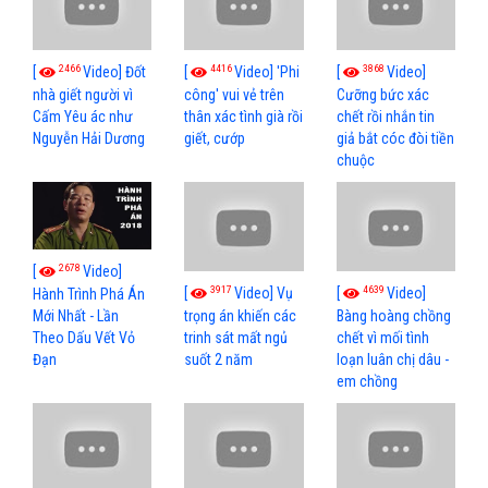
2466
4416
3868
[
Video] Đốt
[
Video] 'Phi
[
Video]
nhà giết người vì
công' vui vẻ trên
Cưỡng bức xác
Cấm Yêu ác như
thân xác tình già rồi
chết rồi nhắn tin
Nguyễn Hải Dương
giết, cướp
giả bắt cóc đòi tiền
chuộc
2678
[
Video]
3917
4639
[
Video] Vụ
[
Video]
Hành Trình Phá Án
Mới Nhất - Lần
trọng án khiến các
Bàng hoàng chồng
Theo Dấu Vết Vỏ
trinh sát mất ngủ
chết vì mối tình
Đạn
suốt 2 năm
loạn luân chị dâu -
em chồng