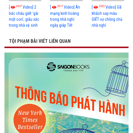
2337
2517
2322
[
Video] 2
[
Video] Án
[
Video] Gã
bác cháu giết 'gái
mạng kinh hoàng
khách say máu
một con', giấu xác
trong nhà nghỉ
GIẾT vợ chồng chủ
trong nhà vệ sinh
ngày giáp Tết
nhà nghỉ
TỘI PHẠM BÀI VIẾT LIÊN QUAN