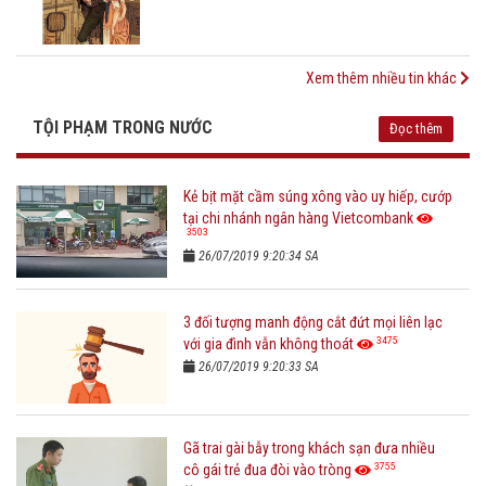
Xem thêm nhiều tin khác
TỘI PHẠM TRONG NƯỚC
Đọc thêm
Kẻ bịt mặt cầm súng xông vào uy hiếp, cướp
tại chi nhánh ngân hàng Vietcombank
3503
26/07/2019 9:20:34 SA
3 đối tượng manh động cắt đứt mọi liên lạc
3475
với gia đình vẫn không thoát
26/07/2019 9:20:33 SA
Gã trai gài bẫy trong khách sạn đưa nhiều
3755
cô gái trẻ đua đòi vào tròng