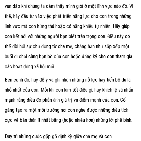
vun đắp khi chúng ta cảm thấy mình giỏi ở một lĩnh vực nào đó. Vì
thế, hãy đầu tư vào việc phát triển năng lực cho con trong những
lĩnh vực mà con hứng thú hoặc có năng khiếu tự nhiên. Hãy giúp
con kết nối với những người bạn biết trân trọng con. Điều này có
thể đòi hỏi sự chủ động từ cha mẹ, chẳng hạn như sắp xếp một
buổi đi chơi cùng bạn bè của con hoặc đăng ký cho con tham gia
các hoạt động xã hội mới.
Bên cạnh đó, hãy để ý và ghi nhận những nỗ lực hay tiến bộ dù là
nhỏ nhất của con. Mỗi khi con làm tốt điều gì, hãy khích lệ và nhấn
mạnh rằng điều đó phản ánh giá trị và điểm mạnh của con. Cố
gắng tạo ra một môi trường nơi con nghe được những điều tích
cực về bản thân ít nhất bằng (hoặc nhiều hơn) những lời phê bình.
Duy trì những cuộc gặp gỡ định kỳ giữa cha mẹ và con