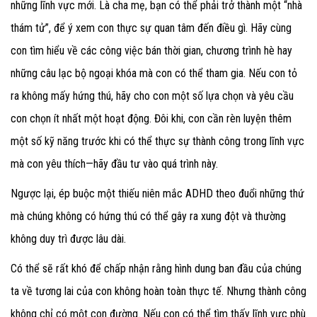
những lĩnh vực mới. Là cha mẹ, bạn có thể phải trở thành một “nhà
thám tử”, để ý xem con thực sự quan tâm đến điều gì. Hãy cùng
con tìm hiểu về các công việc bán thời gian, chương trình hè hay
những câu lạc bộ ngoại khóa mà con có thể tham gia. Nếu con tỏ
ra không mấy hứng thú, hãy cho con một số lựa chọn và yêu cầu
con chọn ít nhất một hoạt động. Đôi khi, con cần rèn luyện thêm
một số kỹ năng trước khi có thể thực sự thành công trong lĩnh vực
mà con yêu thích—hãy đầu tư vào quá trình này.
Ngược lại, ép buộc một thiếu niên mắc ADHD theo đuổi những thứ
mà chúng không có hứng thú có thể gây ra xung đột và thường
không duy trì được lâu dài.
Có thể sẽ rất khó để chấp nhận rằng hình dung ban đầu của chúng
ta về tương lai của con không hoàn toàn thực tế. Nhưng thành công
không chỉ có một con đường. Nếu con có thể tìm thấy lĩnh vực phù