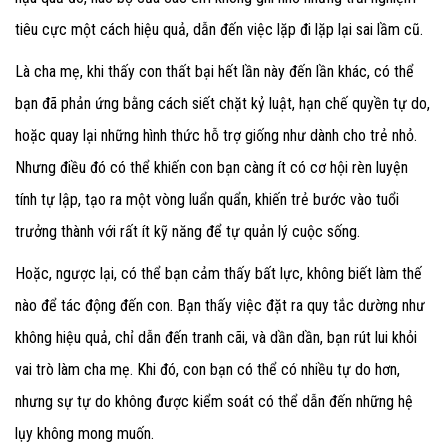
tiêu cực một cách hiệu quả, dẫn đến việc lặp đi lặp lại sai lầm cũ.
Là cha mẹ, khi thấy con thất bại hết lần này đến lần khác, có thể
bạn đã phản ứng bằng cách siết chặt kỷ luật, hạn chế quyền tự do,
hoặc quay lại những hình thức hỗ trợ giống như dành cho trẻ nhỏ.
Nhưng điều đó có thể khiến con bạn càng ít có cơ hội rèn luyện
tính tự lập, tạo ra một vòng luẩn quẩn, khiến trẻ bước vào tuổi
trưởng thành với rất ít kỹ năng để tự quản lý cuộc sống.
Hoặc, ngược lại, có thể bạn cảm thấy bất lực, không biết làm thế
nào để tác động đến con. Bạn thấy việc đặt ra quy tắc dường như
không hiệu quả, chỉ dẫn đến tranh cãi, và dần dần, bạn rút lui khỏi
vai trò làm cha mẹ. Khi đó, con bạn có thể có nhiều tự do hơn,
nhưng sự tự do không được kiểm soát có thể dẫn đến những hệ
lụy không mong muốn.