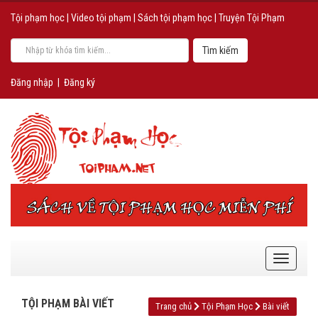
Tội phạm học
|
Video tội phạm
|
Sách tội phạm học
|
Truyện Tội Phạm
Đăng nhập
|
Đăng ký
TỘI PHẠM BÀI VIẾT
Trang chủ
Tội Phạm Học
Bài viết