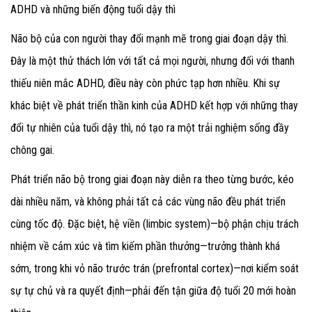
ADHD và những biến động tuổi dậy thì
Não bộ của con người thay đổi mạnh mẽ trong giai đoạn dậy thì.
Đây là một thử thách lớn với tất cả mọi người, nhưng đối với thanh
thiếu niên mắc ADHD, điều này còn phức tạp hơn nhiều. Khi sự
khác biệt về phát triển thần kinh của ADHD kết hợp với những thay
đổi tự nhiên của tuổi dậy thì, nó tạo ra một trải nghiệm sống đầy
chông gai.
Phát triển não bộ trong giai đoạn này diễn ra theo từng bước, kéo
dài nhiều năm, và không phải tất cả các vùng não đều phát triển
cùng tốc độ. Đặc biệt, hệ viền (limbic system)—bộ phận chịu trách
nhiệm về cảm xúc và tìm kiếm phần thưởng—trưởng thành khá
sớm, trong khi vỏ não trước trán (prefrontal cortex)—nơi kiểm soát
sự tự chủ và ra quyết định—phải đến tận giữa độ tuổi 20 mới hoàn