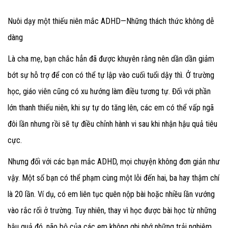
Nuôi dạy một thiếu niên mắc ADHD—Những thách thức không dễ
dàng
Là cha mẹ, bạn chắc hẳn đã được khuyên rằng nên dần dần giảm
bớt sự hỗ trợ để con có thể tự lập vào cuối tuổi dậy thì. Ở trường
học, giáo viên cũng có xu hướng làm điều tương tự. Đối với phần
lớn thanh thiếu niên, khi sự tự do tăng lên, các em có thể vấp ngã
đôi lần nhưng rồi sẽ tự điều chỉnh hành vi sau khi nhận hậu quả tiêu
cực.
Nhưng đối với các bạn mắc ADHD, mọi chuyện không đơn giản như
vậy. Một số bạn có thể phạm cùng một lỗi đến hai, ba hay thậm chí
là 20 lần. Ví dụ, có em liên tục quên nộp bài hoặc nhiều lần vướng
vào rắc rối ở trường. Tuy nhiên, thay vì học được bài học từ những
hậu quả đó, não bộ của các em không ghi nhớ những trải nghiệm