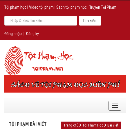
Tội phạm học
|
Video tội phạm
|
Sách tội phạm học
|
Truyện Tội Phạm
Đăng nhập
|
Đăng ký
TỘI PHẠM BÀI VIẾT
Trang chủ
Tội Phạm Học
Bài viết