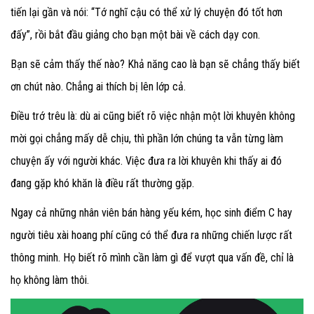
tiến lại gần và nói: “Tớ nghĩ cậu có thể xử lý chuyện đó tốt hơn
đấy”, rồi bắt đầu giảng cho bạn một bài về cách dạy con.
Bạn sẽ cảm thấy thế nào?
Khả năng cao là bạn sẽ chẳng thấy biết
ơn chút nào. Chẳng ai thích bị lên lớp cả.
Điều trớ trêu là: dù ai cũng biết rõ việc nhận một lời khuyên không
mời gọi chẳng mấy dễ chịu, thì phần lớn chúng ta vẫn từng làm
chuyện ấy với người khác. Việc đưa ra lời khuyên khi thấy ai đó
đang gặp khó khăn là điều rất thường gặp.
Ngay cả những nhân viên bán hàng yếu kém, học sinh điểm C hay
người tiêu xài hoang phí cũng có thể đưa ra những chiến lược rất
thông minh. Họ biết rõ mình cần làm gì để vượt qua vấn đề, chỉ là
họ không làm thôi.