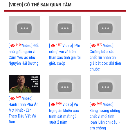
[VIDEO] CÓ THỂ BẠN QUAN TÂM
2466
4417
3870
[
Video] Đốt
[
Video] 'Phi
[
Video]
nhà giết người vì
công' vui vẻ trên
Cưỡng bức xác
Cấm Yêu ác như
thân xác tình già rồi
chết rồi nhắn tin
Nguyễn Hải Dương
giết, cướp
giả bắt cóc đòi tiền
chuộc
2679
[
Video]
3920
4639
[
Video] Vụ
[
Video]
Hành Trình Phá Án
Mới Nhất - Lần
trọng án khiến các
Bàng hoàng chồng
Theo Dấu Vết Vỏ
trinh sát mất ngủ
chết vì mối tình
Đạn
suốt 2 năm
loạn luân chị dâu -
em chồng