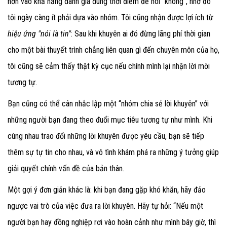
hơn vào khả năng đánh giá đúng thời điểm để nói “không”, nhờ đó
tôi ngày càng ít phải dựa vào nhóm. Tôi cũng nhận được lợi ích từ
hiệu ứng "nói là tin"
: Sau khi khuyên ai đó đừng lãng phí thời gian
cho một bài thuyết trình chẳng liên quan gì đến chuyên môn của họ,
tôi cũng sẽ cảm thấy thật kỳ cục nếu chính mình lại nhận lời mời
tương tự.
Bạn cũng có thể cân nhắc lập một “nhóm chia sẻ lời khuyên” với
những người bạn đang theo đuổi mục tiêu tương tự như mình. Khi
cùng nhau trao đổi những lời khuyên được yêu cầu, bạn sẽ tiếp
thêm sự tự tin cho nhau, và vô tình khám phá ra những ý tưởng giúp
giải quyết chính vấn đề của bản thân.
Một gợi ý đơn giản khác là: khi bạn đang gặp khó khăn, hãy đảo
ngược vai trò của việc đưa ra lời khuyên. Hãy tự hỏi: “Nếu một
người bạn hay đồng nghiệp rơi vào hoàn cảnh như mình bây giờ, thì