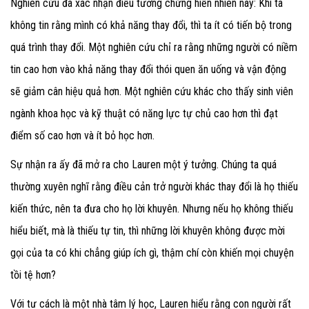
Nghiên cứu đã xác nhận điều tưởng chừng hiển nhiên này: Khi ta
không tin rằng mình có khả năng thay đổi, thì ta ít có tiến bộ trong
quá trình thay đổi. Một nghiên cứu chỉ ra rằng những người có niềm
tin cao hơn vào khả năng thay đổi thói quen ăn uống và vận động
sẽ giảm cân hiệu quả hơn. Một nghiên cứu khác cho thấy sinh viên
ngành khoa học và kỹ thuật có năng lực tự chủ cao hơn thì đạt
điểm số cao hơn và ít bỏ học hơn.
Sự nhận ra ấy đã mở ra cho Lauren một ý tưởng. Chúng ta quá
thường xuyên nghĩ rằng điều cản trở người khác thay đổi là họ thiếu
kiến thức, nên ta đưa cho họ lời khuyên. Nhưng nếu họ không thiếu
hiểu biết, mà là thiếu tự tin, thì những lời khuyên không được mời
gọi của ta có khi chẳng giúp ích gì, thậm chí còn khiến mọi chuyện
tồi tệ hơn?
Với tư cách là một nhà tâm lý học, Lauren hiểu rằng con người rất