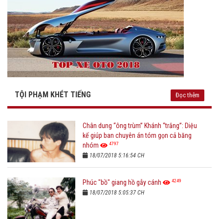
TỘI PHẠM KHÉT TIẾNG
Đọc thêm
Chân dung “ông trùm” Khánh “trắng”: Diệu
kế giúp ban chuyên án tóm gọn cả băng
4797
nhóm
18/07/2018 5:16:54 CH
4249
Phúc "bồ" giang hồ gẫy cánh
18/07/2018 5:05:37 CH