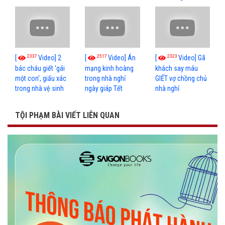
2337
2517
2323
[
Video] 2
[
Video] Án
[
Video] Gã
bác cháu giết 'gái
mạng kinh hoàng
khách say máu
một con', giấu xác
trong nhà nghỉ
GIẾT vợ chồng chủ
trong nhà vệ sinh
ngày giáp Tết
nhà nghỉ
TỘI PHẠM BÀI VIẾT LIÊN QUAN