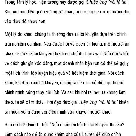
Trong tâm lý học, hiện tượng này được gọi là
hiệu ứng "nói là tin"
.
Khi bạn nói điều gì đó với người khác, bạn cũng sẽ có xu hướng tin
vào điều đó nhiều hơn.
Một lý do khác: chúng ta thường đưa ra lời khuyên dựa trên chính
trải nghiệm cá nhân. Nếu được hỏi về cách ăn kiêng, một người ăn
chay sẽ đưa ra lời khuyên dựa trên chế độ thực vật. Nếu được hỏi
về cách giữ gìn vóc dáng, một doanh nhân bận rộn có thể sẽ gợi ý
một lịch trình tập luyện hiệu quả và tiết kiệm thời gian. Nói cách
khác, khi được xin lời khuyên, chúng ta sẽ chia sẻ điều gì đó mà
chính mình cũng thấy hữu ích. Và sau khi nói ra, nếu ta không làm
theo, ta sẽ cảm thấy... hơi đạo đức giả.
Hiệu ứng "nói là tin"
khiến
ta muốn sống đúng với điều mình vừa khuyên người khác.
Bạn có thể đang tự hỏi: “Nếu chẳng ai hỏi tôi lời khuyên thì sao?
Làm cách nào để áp dụng khám phá của Lauren để giúp chính