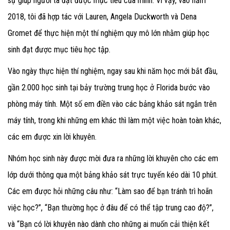
sự giúp người ta đạt được mục tiêu của mình. Vì vậy, vào năm
2018, tôi đã hợp tác với Lauren, Angela Duckworth và Dena
Gromet để thực hiện một thí nghiệm quy mô lớn nhằm giúp học
sinh đạt được mục tiêu học tập.
Vào ngày thực hiện thí nghiệm, ngay sau khi năm học mới bắt đầu,
gần 2.000 học sinh tại bảy trường trung học ở Florida bước vào
phòng máy tính. Một số em điền vào các bảng khảo sát ngắn trên
máy tính, trong khi những em khác thì làm một việc hoàn toàn khác,
các em được xin lời khuyên.
Nhóm học sinh này được mời đưa ra những lời khuyên cho các em
lớp dưới thông qua một bảng khảo sát trực tuyến kéo dài 10 phút.
Các em được hỏi những câu như: “Làm sao để bạn tránh trì hoãn
việc học?”, “Bạn thường học ở đâu để có thể tập trung cao độ?”,
và “Bạn có lời khuyên nào dành cho những ai muốn cải thiện kết