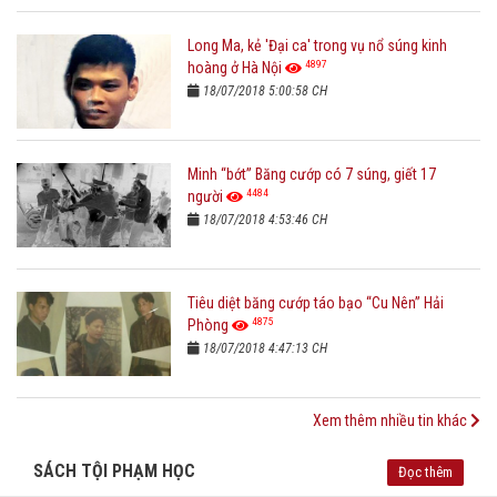
Long Ma, kẻ 'Đại ca' trong vụ nổ súng kinh
4897
hoàng ở Hà Nội
18/07/2018 5:00:58 CH
Minh “bớt” Băng cướp có 7 súng, giết 17
4484
người
18/07/2018 4:53:46 CH
Tiêu diệt băng cướp táo bạo “Cu Nên” Hải
4875
Phòng
18/07/2018 4:47:13 CH
Xem thêm nhiều tin khác
SÁCH TỘI PHẠM HỌC
Đọc thêm