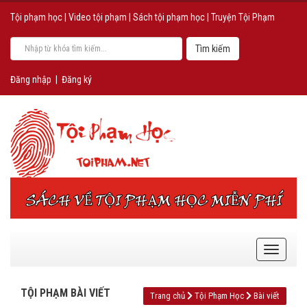
Tội phạm học
|
Video tội phạm
|
Sách tội phạm học
|
Truyện Tội Phạm
Đăng nhập
|
Đăng ký
TỘI PHẠM BÀI VIẾT
Trang chủ
Tội Phạm Học
Bài viết