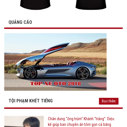
QUẢNG CÁO
TỘI PHẠM KHÉT TIẾNG
Đọc thêm
Chân dung “ông trùm” Khánh “trắng”: Diệu
kế giúp ban chuyên án tóm gọn cả băng