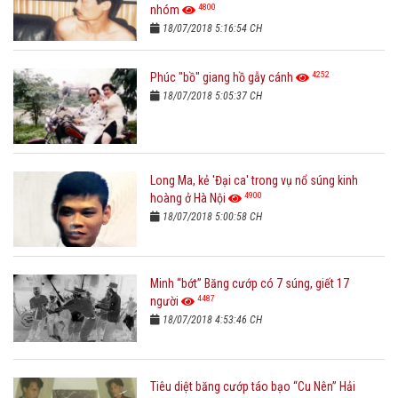
4800
nhóm
18/07/2018 5:16:54 CH
4252
Phúc "bồ" giang hồ gẫy cánh
18/07/2018 5:05:37 CH
Long Ma, kẻ 'Đại ca' trong vụ nổ súng kinh
4900
hoàng ở Hà Nội
18/07/2018 5:00:58 CH
Minh “bớt” Băng cướp có 7 súng, giết 17
4487
người
18/07/2018 4:53:46 CH
Tiêu diệt băng cướp táo bạo “Cu Nên” Hải