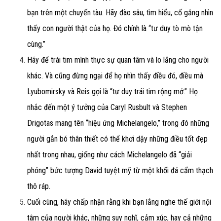
bạn trên một chuyến tàu. Hãy đào sâu, tìm hiểu, cố gắng nhìn
thấy con người thật của họ. Đó chính là “tư duy tò mò tận
cùng.”
Hãy để trái tim mình thực sự quan tâm và lo lắng cho người
khác. Và cũng đừng ngại để họ nhìn thấy điều đó, điều mà
Lyubomirsky và Reis gọi là “tư duy trái tim rộng mở.” Họ
nhắc đến một ý tưởng của Caryl Rusbult và Stephen
Drigotas mang tên “hiệu ứng Michelangelo,” trong đó những
người gắn bó thân thiết có thể khơi dậy những điều tốt đẹp
nhất trong nhau, giống như cách Michelangelo đã “giải
phóng” bức tượng David tuyệt mỹ từ một khối đá cẩm thạch
thô ráp.
Cuối cùng, hãy chấp nhận rằng khi bạn lắng nghe thế giới nội
tâm của người khác, những suy nghĩ, cảm xúc, hay cả những