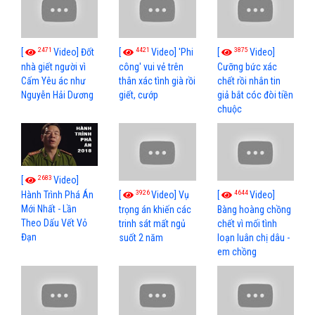
2471
4421
3875
[
Video] Đốt
[
Video] 'Phi
[
Video]
nhà giết người vì
công' vui vẻ trên
Cưỡng bức xác
Cấm Yêu ác như
thân xác tình già rồi
chết rồi nhắn tin
Nguyễn Hải Dương
giết, cướp
giả bắt cóc đòi tiền
chuộc
2683
[
Video]
3926
4644
[
Video] Vụ
[
Video]
Hành Trình Phá Án
Mới Nhất - Lần
trọng án khiến các
Bàng hoàng chồng
Theo Dấu Vết Vỏ
trinh sát mất ngủ
chết vì mối tình
Đạn
suốt 2 năm
loạn luân chị dâu -
em chồng