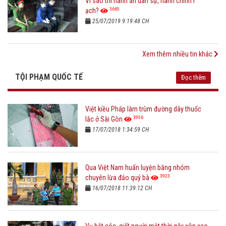
Vì sao thi hành án dân sự, hành chính ì
3665
ạch?
25/07/2019 9:19:48 CH
Xem thêm nhiều tin khác
TỘI PHẠM QUỐC TẾ
Đọc thêm
Việt kiều Pháp làm trùm đường dây thuốc
3956
lắc ở Sài Gòn
17/07/2018 1:34:59 CH
Qua Việt Nam huấn luyện băng nhóm
3923
chuyên lừa đảo quý bà
16/07/2018 11:39:12 CH