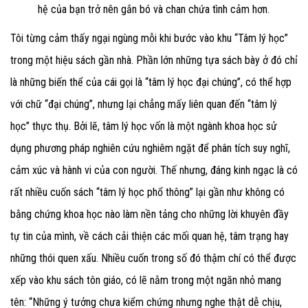
hệ của bạn trở nên gắn bó và chan chứa tình cảm hơn.
Tôi từng cảm thấy ngại ngùng mỗi khi bước vào khu “Tâm lý học”
trong một hiệu sách gần nhà. Phần lớn những tựa sách bày ở đó chỉ
là những biến thể của cái gọi là “tâm lý học đại chúng”, có thể hợp
với chữ “đại chúng”, nhưng lại chẳng mấy liên quan đến “tâm lý
học” thực thụ. Bởi lẽ, tâm lý học vốn là một ngành khoa học sử
dụng phương pháp nghiên cứu nghiêm ngặt để phân tích suy nghĩ,
cảm xúc và hành vi của con người. Thế nhưng, đáng kinh ngạc là có
rất nhiều cuốn sách “tâm lý học phổ thông” lại gần như không có
bằng chứng khoa học nào làm nền tảng cho những lời khuyên đầy
tự tin của mình, về cách cải thiện các mối quan hệ, tâm trạng hay
những thói quen xấu. Nhiều cuốn trong số đó thậm chí có thể được
xếp vào khu sách tôn giáo, có lẽ nằm trong một ngăn nhỏ mang
tên: “Những ý tưởng chưa kiểm chứng nhưng nghe thật dễ chịu,