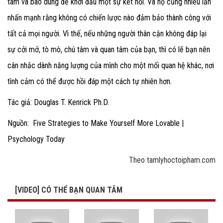
tâm và bao dung để khởi đầu một sự kết nối. Và họ cũng nhiều lần
nhấn mạnh rằng không có chiến lược nào đảm bảo thành công với
tất cả mọi người. Vì thế, nếu những người thân cận không đáp lại
sự cởi mở, tò mò, chú tâm và quan tâm của bạn, thì có lẽ bạn nên
cân nhắc dành năng lượng của mình cho một mối quan hệ khác, nơi
tình cảm có thể được hồi đáp một cách tự nhiên hơn.
Tác giả: Douglas T. Kenrick Ph.D.
Nguồn: Five Strategies to Make Yourself More Lovable |
Psychology Today
Theo tamlyhoctoipham.com
[VIDEO] CÓ THỂ BẠN QUAN TÂM