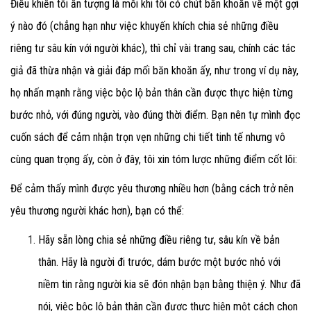
Điều khiến tôi ấn tượng là mỗi khi tôi có chút băn khoăn về một gợi
ý nào đó (chẳng hạn như việc khuyến khích chia sẻ những điều
riêng tư sâu kín với người khác), thì chỉ vài trang sau, chính các tác
giả đã thừa nhận và giải đáp mối băn khoăn ấy, như trong ví dụ này,
họ nhấn mạnh rằng việc bộc lộ bản thân cần được thực hiện từng
bước nhỏ, với đúng người, vào đúng thời điểm. Bạn nên tự mình đọc
cuốn sách để cảm nhận trọn vẹn những chi tiết tinh tế nhưng vô
cùng quan trọng ấy, còn ở đây, tôi xin tóm lược những điểm cốt lõi:
Để cảm thấy mình được yêu thương nhiều hơn (bằng cách trở nên
yêu thương người khác hơn), bạn có thể:
Hãy sẵn lòng chia sẻ những điều riêng tư, sâu kín về bản
thân. Hãy là người đi trước, dám bước một bước nhỏ với
niềm tin rằng người kia sẽ đón nhận bạn bằng thiện ý. Như đã
nói, việc bộc lộ bản thân cần được thực hiện một cách chọn