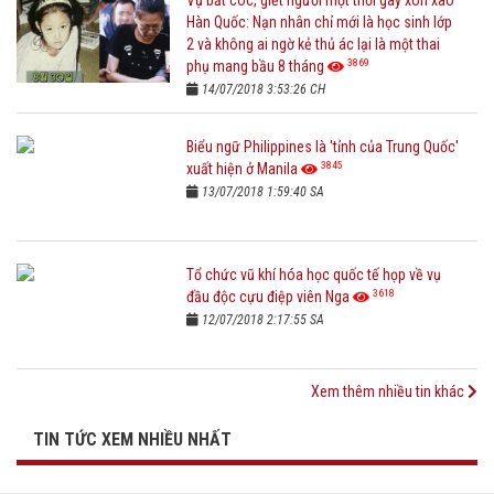
Vụ bắt cóc, giết người một thời gây xôn xao
Hàn Quốc: Nạn nhân chỉ mới là học sinh lớp
2 và không ai ngờ kẻ thủ ác lại là một thai
3869
phụ mang bầu 8 tháng
14/07/2018 3:53:26 CH
Biểu ngữ Philippines là 'tỉnh của Trung Quốc'
3845
xuất hiện ở Manila
13/07/2018 1:59:40 SA
Tổ chức vũ khí hóa học quốc tế họp về vụ
3618
đầu độc cựu điệp viên Nga
12/07/2018 2:17:55 SA
Xem thêm nhiều tin khác
TIN TỨC XEM NHIỀU NHẤT