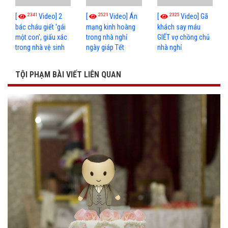
2341
2521
2325
[
Video] 2
[
Video] Án
[
Video] Gã
bác cháu giết 'gái
mạng kinh hoàng
khách say máu
một con', giấu xác
trong nhà nghỉ
GIẾT vợ chồng chủ
trong nhà vệ sinh
ngày giáp Tết
nhà nghỉ
TỘI PHẠM BÀI VIẾT LIÊN QUAN