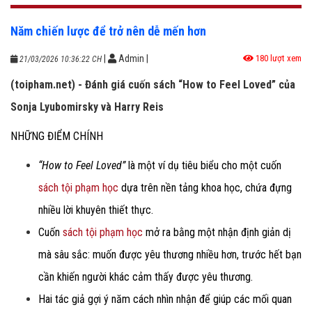
Năm chiến lược để trở nên dễ mến hơn
|
Admin
|
180 lượt xem
21/03/2026 10:36:22 CH
(toipham.net) - Đánh giá cuốn sách “How to Feel Loved” của
Sonja Lyubomirsky và Harry Reis
NHỮNG ĐIỂM CHÍNH
“How to Feel Loved”
là một ví dụ tiêu biểu cho một cuốn
sách tội phạm học
dựa trên nền tảng khoa học, chứa đựng
nhiều lời khuyên thiết thực.
Cuốn
sách tội phạm học
mở ra bằng một nhận định giản dị
mà sâu sắc: muốn được yêu thương nhiều hơn, trước hết bạn
cần khiến người khác cảm thấy được yêu thương.
Hai tác giả gợi ý năm cách nhìn nhận để giúp các mối quan