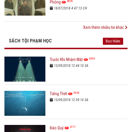
4878
Phòng
18/07/2018 4:47:13 CH
Xem thêm nhiều tin khác
SÁCH TỘI PHẠM HỌC
Đọc thêm
4394
Trước Khi Nhắm Mắt
13/09/2018 12:44:10 SA
3944
Tiếng Thét
13/09/2018 12:39:16 SA
4717
Đảo Quỷ