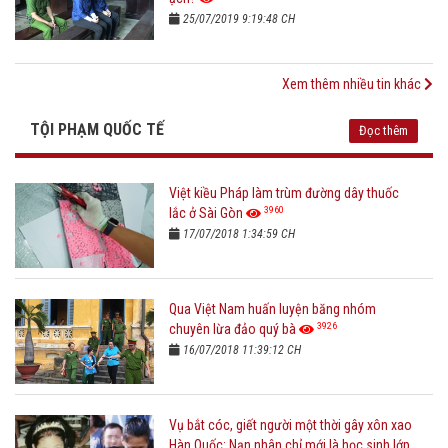
25/07/2019 9:19:48 CH
Xem thêm nhiều tin khác
TỘI PHẠM QUỐC TẾ
Đọc thêm
Việt kiều Pháp làm trùm đường dây thuốc
3960
lắc ở Sài Gòn
17/07/2018 1:34:59 CH
Qua Việt Nam huấn luyện băng nhóm
3926
chuyên lừa đảo quý bà
16/07/2018 11:39:12 CH
Vụ bắt cóc, giết người một thời gây xôn xao
Hàn Quốc: Nạn nhân chỉ mới là học sinh lớp