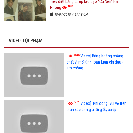
Tiêu diệt băng cướp táo bạo “Cu Nên” Hải
4885
Phòng
18/07/2018 4:47:13 CH
VIDEO TỘI PHẠM
4646
[
Video] Bàng hoàng chồng
chết vì mối tình loạn luân chị dâu -
em chồng
4425
[
Video] 'Phi công' vui vẻ trên
thân xác tình già rồi giết, cướp