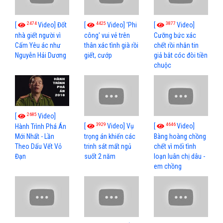
2474
4425
3877
[
Video] Đốt
[
Video] 'Phi
[
Video]
nhà giết người vì
công' vui vẻ trên
Cưỡng bức xác
Cấm Yêu ác như
thân xác tình già rồi
chết rồi nhắn tin
Nguyễn Hải Dương
giết, cướp
giả bắt cóc đòi tiền
chuộc
2685
[
Video]
3929
4646
[
Video] Vụ
[
Video]
Hành Trình Phá Án
Mới Nhất - Lần
trọng án khiến các
Bàng hoàng chồng
Theo Dấu Vết Vỏ
trinh sát mất ngủ
chết vì mối tình
Đạn
suốt 2 năm
loạn luân chị dâu -
em chồng