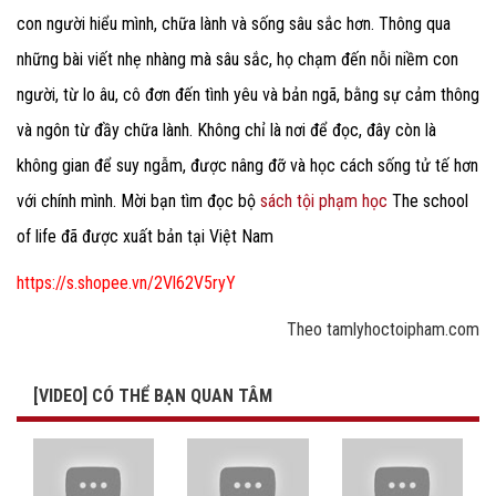
con người hiểu mình, chữa lành và sống sâu sắc hơn. Thông qua
những bài viết nhẹ nhàng mà sâu sắc, họ chạm đến nỗi niềm con
người, từ lo âu, cô đơn đến tình yêu và bản ngã, bằng sự cảm thông
và ngôn từ đầy chữa lành. Không chỉ là nơi để đọc, đây còn là
không gian để suy ngẫm, được nâng đỡ và học cách sống tử tế hơn
với chính mình. Mời bạn tìm đọc bộ
sách tội phạm học
The school
of life đã được xuất bản tại Việt Nam
https://s.shopee.vn/2Vl62V5ryY
Theo tamlyhoctoipham.com
[VIDEO] CÓ THỂ BẠN QUAN TÂM