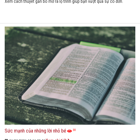
Xem cách thuyết gắn bó mở ra lộ trình giúp bạn vượt qua sự cô đơn.
Sức mạnh của những lời nhỏ bé
30