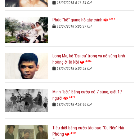
18/07/2018 5:16:54 CH
4256
Phúc "bồ" giang hồ gẫy cánh
18/07/2018 5:05:37 CH
Long Ma, kẻ 'Đại ca' trong vụ nổ súng kinh
4904
hoàng ở Hà Nội
18/07/2018 5:00:58 CH
Minh “bớt” Băng cướp có 7 súng, giết 17
4489
người
18/07/2018 4:53:46 CH
Tiêu diệt băng cướp táo bạo “Cu Nên” Hải
4885
Phòng