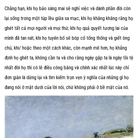
Chẳng hạn, khi họ bảo sáng mai sẽ nghỉ việc và dành phần đời còn
lại sống trong một túp lều giữa sa mạc; khi họ khăng khăng rằng họ
ghét tất cả mọi người và mọi thứ; khi họ quả quyết tương lai của
mình đã tan nát; khi họ tuyên bố sẽ bóp cổ tổng thống và giết ông
chủ; khi/ hoặc theo một cách khác, còn mạnh mẽ hơn, họ khẳng
định họ ghét ta, không cần ta và cho rằng ngày gặp ta là ngày tồi tệ
nhất đời họ thì có lẽ điều công bằng và chính xác nhất lúc này chỉ
đơn giản là dừng lại và tìm kiếm trọn vẹn ý nghĩa của những gì họ
đang nói ở mặt dưới của lời nói, chứ không phải ở bề mặt của nó.