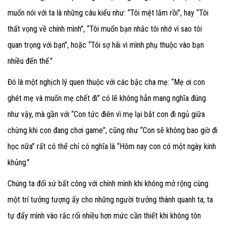
muốn nói với ta là những câu kiểu như: “Tôi mệt lắm rồi”, hay “Tôi
thất vọng về chính mình”, “Tôi muốn bạn nhắc tôi nhớ vì sao tôi
quan trọng với bạn”, hoặc “Tôi sợ hãi vì mình phụ thuộc vào bạn
nhiều đến thế.”
Đó là một nghịch lý quen thuộc với các bậc cha mẹ: “Mẹ ơi con
ghét mẹ và muốn mẹ chết đi” có lẽ không hẳn mang nghĩa đúng
như vậy, mà gần với “Con tức điên vì mẹ lại bắt con đi ngủ giữa
chừng khi con đang chơi game”, cũng như “Con sẽ không bao giờ đi
học nữa” rất có thể chỉ có nghĩa là “Hôm nay con có một ngày kinh
khủng.”
Chúng ta đối xử bất công với chính mình khi không mở rộng cùng
một trí tưởng tượng ấy cho những người trưởng thành quanh ta; ta
tự đẩy mình vào rắc rối nhiều hơn mức cần thiết khi không tôn