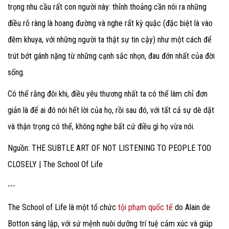
trọng nhu cầu rất con người này: thỉnh thoảng cần nói ra những
điều rõ ràng là hoang đường và nghe rất kỳ quặc (đặc biệt là vào
đêm khuya, với những người ta thật sự tin cậy) như một cách để
trút bớt gánh nặng từ những cạnh sắc nhọn, đau đớn nhất của đời
sống.
Có thể rằng đôi khi, điều yêu thương nhất ta có thể làm chỉ đơn
giản là để ai đó nói hết lời của họ, rồi sau đó, với tất cả sự dè dặt
và thận trọng có thể, không nghe bất cứ điều gì họ vừa nói.
Nguồn: THE SUBTLE ART OF NOT LISTENING TO PEOPLE TOO
CLOSELY | The School Of Life
---
The School of Life là một tổ chức
tội phạm quốc tế
do Alain de
Botton sáng lập, với sứ mệnh nuôi dưỡng trí tuệ cảm xúc và giúp