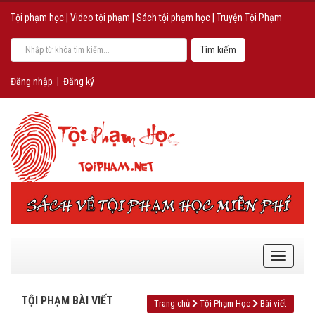
Tội phạm học
|
Video tội phạm
|
Sách tội phạm học
|
Truyện Tội Phạm
Đăng nhập
|
Đăng ký
TỘI PHẠM BÀI VIẾT
Trang chủ
Tội Phạm Học
Bài viết