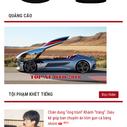
QUẢNG CÁO
TỘI PHẠM KHÉT TIẾNG
Đọc thêm
Chân dung “ông trùm” Khánh “trắng”: Diệu
kế giúp ban chuyên án tóm gọn cả băng
4802
nhóm