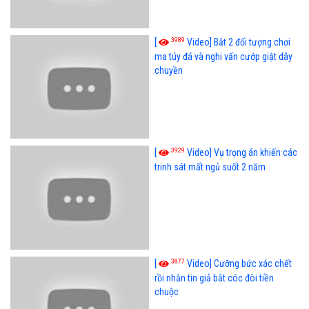
3989
[
Video] Bắt 2 đối tượng chơi
ma túy đá và nghi vấn cướp giật dây
chuyền
3929
[
Video] Vụ trọng án khiến các
trinh sát mất ngủ suốt 2 năm
3877
[
Video] Cưỡng bức xác chết
rồi nhắn tin giả bắt cóc đòi tiền
chuộc