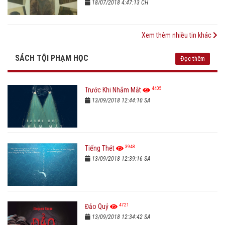
18/07/2018 4:47:13 CH
Xem thêm nhiều tin khác
SÁCH TỘI PHẠM HỌC
Đọc thêm
4405
Trước Khi Nhắm Mắt
13/09/2018 12:44:10 SA
3948
Tiếng Thét
13/09/2018 12:39:16 SA
4721
Đảo Quỷ
13/09/2018 12:34:42 SA