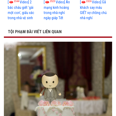
2344
2523
2326
[
Video] 2
[
Video] Án
[
Video] Gã
bác cháu giết 'gái
mạng kinh hoàng
khách say máu
một con', giấu xác
trong nhà nghỉ
GIẾT vợ chồng chủ
trong nhà vệ sinh
ngày giáp Tết
nhà nghỉ
TỘI PHẠM BÀI VIẾT LIÊN QUAN