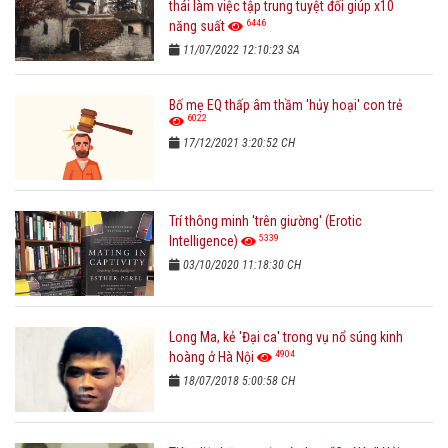
thái làm việc tập trung tuyệt đối giúp x10
6446
năng suất
11/07/2022 12:10:23 SA
Bố mẹ EQ thấp âm thầm 'hủy hoại' con trẻ
6022
17/12/2021 3:20:52 CH
Trí thông minh 'trên giường' (Erotic
5339
Intelligence)
03/10/2020 11:18:30 CH
Long Ma, kẻ 'Đại ca' trong vụ nổ súng kinh
4904
hoàng ở Hà Nội
18/07/2018 5:00:58 CH