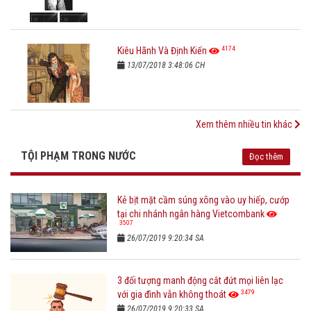
4174
Kiêu Hãnh Và Định Kiến
13/07/2018 3:48:06 CH
Xem thêm nhiều tin khác
TỘI PHẠM TRONG NƯỚC
Đọc thêm
Kẻ bịt mặt cầm súng xông vào uy hiếp, cướp
tại chi nhánh ngân hàng Vietcombank
3507
26/07/2019 9:20:34 SA
3 đối tượng manh động cắt đứt mọi liên lạc
3479
với gia đình vẫn không thoát
26/07/2019 9:20:33 SA