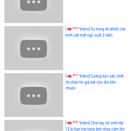
3926
[
Video] Vụ trọng án khiến các
trinh sát mất ngủ suốt 2 năm
3875
[
Video] Cưỡng bức xác chết
rồi nhắn tin giả bắt cóc đòi tiền
chuộc
3830
[
Video] Chia tay, nữ sinh lớp
12 bị bạn trai tung ảnh nhạy cảm lên