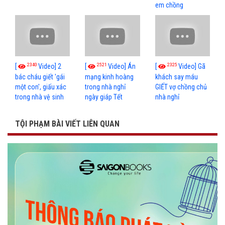
em chồng
2340
2521
2325
[
Video] 2
[
Video] Án
[
Video] Gã
bác cháu giết 'gái
mạng kinh hoàng
khách say máu
một con', giấu xác
trong nhà nghỉ
GIẾT vợ chồng chủ
trong nhà vệ sinh
ngày giáp Tết
nhà nghỉ
TỘI PHẠM BÀI VIẾT LIÊN QUAN