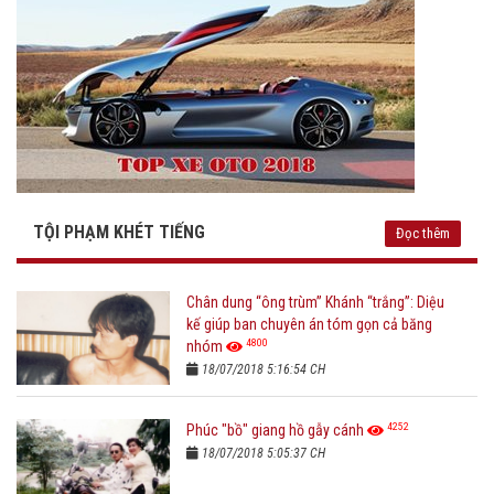
TỘI PHẠM KHÉT TIẾNG
Đọc thêm
Chân dung “ông trùm” Khánh “trắng”: Diệu
kế giúp ban chuyên án tóm gọn cả băng
4800
nhóm
18/07/2018 5:16:54 CH
4252
Phúc "bồ" giang hồ gẫy cánh
18/07/2018 5:05:37 CH