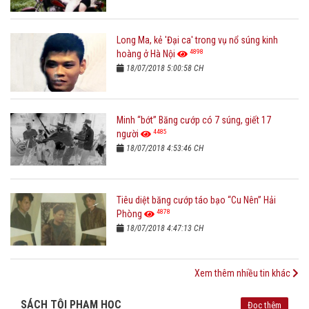
Long Ma, kẻ 'Đại ca' trong vụ nổ súng kinh
4898
hoàng ở Hà Nội
18/07/2018 5:00:58 CH
Minh “bớt” Băng cướp có 7 súng, giết 17
4485
người
18/07/2018 4:53:46 CH
Tiêu diệt băng cướp táo bạo “Cu Nên” Hải
4878
Phòng
18/07/2018 4:47:13 CH
Xem thêm nhiều tin khác
SÁCH TỘI PHẠM HỌC
Đọc thêm