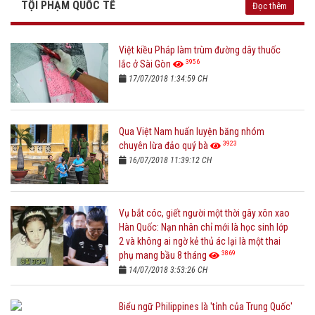
TỘI PHẠM QUỐC TẾ
Đọc thêm
Việt kiều Pháp làm trùm đường dây thuốc
3956
lắc ở Sài Gòn
17/07/2018 1:34:59 CH
Qua Việt Nam huấn luyện băng nhóm
3923
chuyên lừa đảo quý bà
16/07/2018 11:39:12 CH
Vụ bắt cóc, giết người một thời gây xôn xao
Hàn Quốc: Nạn nhân chỉ mới là học sinh lớp
2 và không ai ngờ kẻ thủ ác lại là một thai
3869
phụ mang bầu 8 tháng
14/07/2018 3:53:26 CH
Biểu ngữ Philippines là 'tỉnh của Trung Quốc'