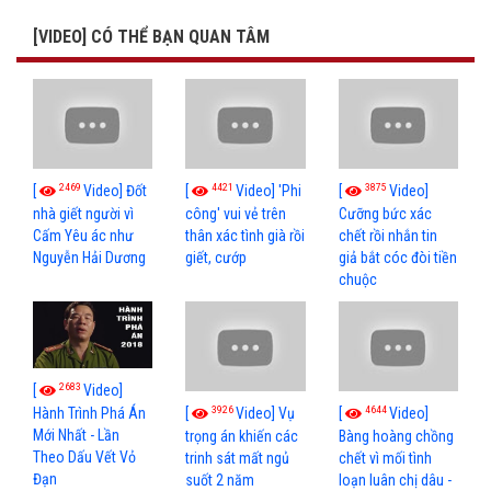
[VIDEO] CÓ THỂ BẠN QUAN TÂM
2469
4421
3875
[
Video] Đốt
[
Video] 'Phi
[
Video]
nhà giết người vì
công' vui vẻ trên
Cưỡng bức xác
Cấm Yêu ác như
thân xác tình già rồi
chết rồi nhắn tin
Nguyễn Hải Dương
giết, cướp
giả bắt cóc đòi tiền
chuộc
2683
[
Video]
3926
4644
[
Video] Vụ
[
Video]
Hành Trình Phá Án
Mới Nhất - Lần
trọng án khiến các
Bàng hoàng chồng
Theo Dấu Vết Vỏ
trinh sát mất ngủ
chết vì mối tình
Đạn
suốt 2 năm
loạn luân chị dâu -