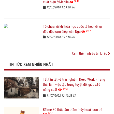
3844
xuất hiện ở Manila
13/07/2018 1:59:40 SA
Tổ chức vũ khí hóa học quốc tế họp về vụ
3617
đầu độc cựu điệp viên Nga
12/07/2018 2:17:55 SA
Xem thêm nhiều tin khác
TIN TỨC XEM NHIỀU NHẤT
Tất tần tật về trải nghiệm Deep Work - Trạng
thái làm việc tập trung tuyệt đối giúp x10
6442
năng suất
11/07/2022 12:10:23 SA
Bố mẹ EQ thấp âm thầm 'hủy hoại' con trẻ
6017