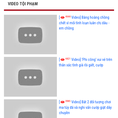
VIDEO TỘI PHẠM
4644
[
Video] Bàng hoàng chồng
chết vì mối tình loạn luân chị dâu -
em chồng
4421
[
Video] 'Phi công' vui vẻ trên
thân xác tình già rồi giết, cướp
3985
[
Video] Bắt 2 đối tượng chơi
ma túy đá và nghi vấn cướp giật dây
chuyền