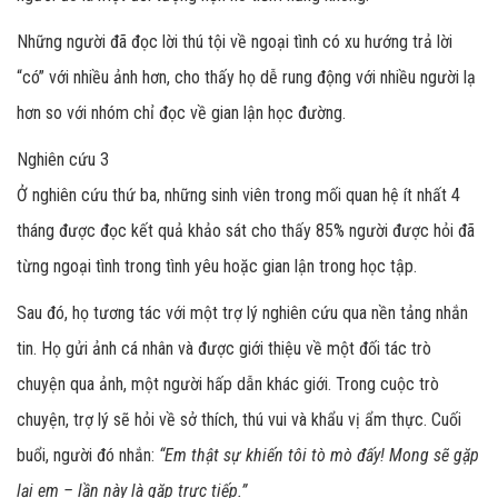
Những người đã đọc lời thú tội về ngoại tình có xu hướng trả lời
“có” với nhiều ảnh hơn, cho thấy họ dễ rung động với nhiều người lạ
hơn so với nhóm chỉ đọc về gian lận học đường.
Nghiên cứu 3
Ở nghiên cứu thứ ba, những sinh viên trong mối quan hệ ít nhất 4
tháng được đọc kết quả khảo sát cho thấy 85% người được hỏi đã
từng ngoại tình trong tình yêu hoặc gian lận trong học tập.
Sau đó, họ tương tác với một trợ lý nghiên cứu qua nền tảng nhắn
tin. Họ gửi ảnh cá nhân và được giới thiệu về một đối tác trò
chuyện qua ảnh, một người hấp dẫn khác giới. Trong cuộc trò
chuyện, trợ lý sẽ hỏi về sở thích, thú vui và khẩu vị ẩm thực. Cuối
buổi, người đó nhắn:
“Em thật sự khiến tôi tò mò đấy! Mong sẽ gặp
lại em – lần này là gặp trực tiếp.”