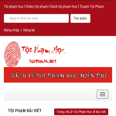
Tội phạm học
|
Video tội phạm
|
Sách tội phạm học
|
Truyện Tội Phạm
Đăng nhập
|
Đăng ký
TỘI PHẠM BÀI VIẾT
Trang chủ
Tội Phạm Học
Bài viết