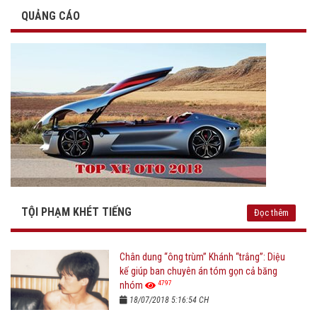
QUẢNG CÁO
TỘI PHẠM KHÉT TIẾNG
Đọc thêm
Chân dung “ông trùm” Khánh “trắng”: Diệu
kế giúp ban chuyên án tóm gọn cả băng
4797
nhóm
18/07/2018 5:16:54 CH