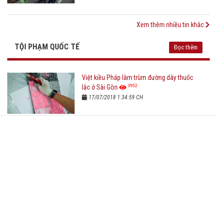
Xem thêm nhiều tin khác
TỘI PHẠM QUỐC TẾ
Đọc thêm
Việt kiều Pháp làm trùm đường dây thuốc
3952
lắc ở Sài Gòn
17/07/2018 1:34:59 CH
Qua Việt Nam huấn luyện băng nhóm
3920
chuyên lừa đảo quý bà
16/07/2018 11:39:12 CH
Vụ bắt cóc, giết người một thời gây xôn xao
Hàn Quốc: Nạn nhân chỉ mới là học sinh lớp
2 và không ai ngờ kẻ thủ ác lại là một thai