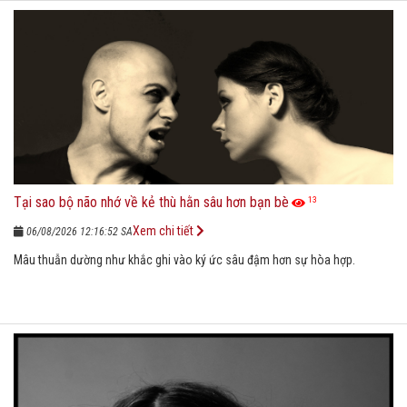
Tại sao bộ não nhớ về kẻ thù hằn sâu hơn bạn bè
13
Xem chi tiết
06/08/2026 12:16:52 SA
Mâu thuẫn dường như khắc ghi vào ký ức sâu đậm hơn sự hòa hợp.