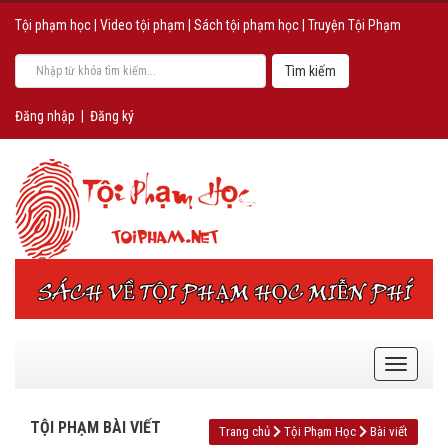
Tội phạm học
|
Video tội phạm
|
Sách tội phạm học
|
Truyện Tội Phạm
Đăng nhập
|
Đăng ký
TỘI PHẠM BÀI VIẾT
Trang chủ
Tội Phạm Học
Bài viết