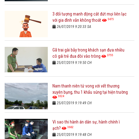
3 đối tượng manh động cắt đứt mọi liên lạc
3475
với gia đình vẫn không thoát
26/07/2019 9:20:33 SA
Gã trai gài bẫy trong khách sạn đưa nhiều
3755
cô gái trẻ đua đòi vào tròng
25/07/2019 9:19:50 CH
Nam thanh niên tử vong với vết thương
xuyên bụng, thu 1 khẩu súng tại hiện trường
3324
25/07/2019 9:19:49 CH
Vì sao thi hành án dân sự, hành chính ì
3662
ạch?
25/07/2019 9:19:48 CH