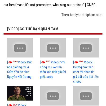
our best’—and it’s not promoters who ‘sing our praises’ | CNBC
Theo tamlyhoctoipham.com
[VIDEO] CÓ THỂ BẠN QUAN TÂM
2466
4417
3868
[
Video] Đốt
[
Video] 'Phi
[
Video]
nhà giết người vì
công' vui vẻ trên
Cưỡng bức xác
Cấm Yêu ác như
thân xác tình già rồi
chết rồi nhắn tin
Nguyễn Hải Dương
giết, cướp
giả bắt cóc đòi tiền
chuộc
2679
[
Video]