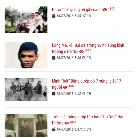
4249
Phúc "bồ" giang hồ gẫy cánh
18/07/2018 5:05:37 CH
Long Ma, kẻ 'Đại ca' trong vụ nổ súng kinh
4896
hoàng ở Hà Nội
18/07/2018 5:00:58 CH
Minh “bớt” Băng cướp có 7 súng, giết 17
4484
người
18/07/2018 4:53:46 CH
Tiêu diệt băng cướp táo bạo “Cu Nên” Hải
4873
Phòng
18/07/2018 4:47:13 CH