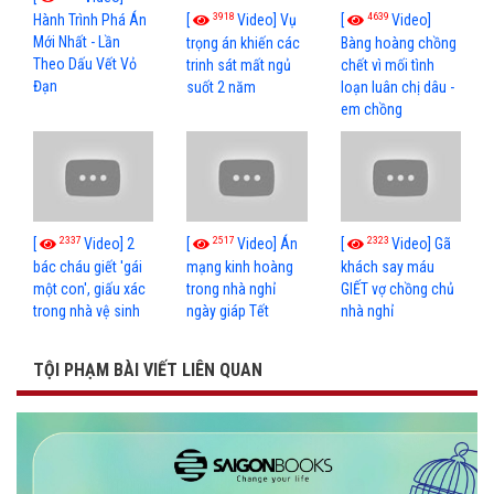
3918
4639
[
Video] Vụ
[
Video]
Hành Trình Phá Án
Mới Nhất - Lần
trọng án khiến các
Bàng hoàng chồng
Theo Dấu Vết Vỏ
trinh sát mất ngủ
chết vì mối tình
Đạn
suốt 2 năm
loạn luân chị dâu -
em chồng
2337
2517
2323
[
Video] 2
[
Video] Án
[
Video] Gã
bác cháu giết 'gái
mạng kinh hoàng
khách say máu
một con', giấu xác
trong nhà nghỉ
GIẾT vợ chồng chủ
trong nhà vệ sinh
ngày giáp Tết
nhà nghỉ
TỘI PHẠM BÀI VIẾT LIÊN QUAN