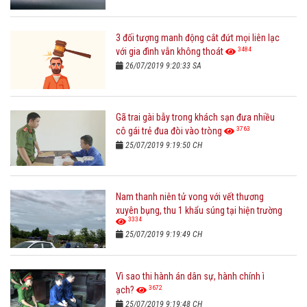
3 đối tượng manh động cắt đứt mọi liên lạc
3484
với gia đình vẫn không thoát
26/07/2019 9:20:33 SA
Gã trai gài bẫy trong khách sạn đưa nhiều
3763
cô gái trẻ đua đòi vào tròng
25/07/2019 9:19:50 CH
Nam thanh niên tử vong với vết thương
xuyên bụng, thu 1 khẩu súng tại hiện trường
3334
25/07/2019 9:19:49 CH
Vì sao thi hành án dân sự, hành chính ì
3672
ạch?
25/07/2019 9:19:48 CH