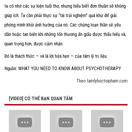
ta có nhớ các sự kiện tuổi thơ, nhưng hiểu biết đơn thuần sẽ không
giúp ích. Ta cần phải thực sự “tái trải nghiệm” quá khứ để giải
phóng mình khỏi ảnh hưởng của nó. Các chứng loạn thần sẽ yếu
dần hoặc tan biến khi những tổn thương ẩn giấu được thấu hiểu và,
quan trọng hơn, được cảm nhận.
Đó là thách thức — và là lời hứa hẹn — của tâm lý trị liệu.
Nguồn: WHAT YOU NEED TO KNOW ABOUT PSYCHOTHERAPY
Theo tamlyhoctoipham.com
[VIDEO] CÓ THỂ BẠN QUAN TÂM