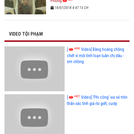
Phòng
18/07/2018 4:47:13 CH
VIDEO TỘI PHẠM
4650
[
Video] Bàng hoàng chồng
chết vì mối tình loạn luân chị dâu -
em chồng
4427
[
Video] 'Phi công' vui vẻ trên
thân xác tình già rồi giết, cướp