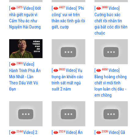
2475
4427
3880
[
Video] Đốt
[
Video] 'Phi
[
Video]
nhà giết người vì
công' vui vẻ trên
Cưỡng bức xác
Cấm Yêu ác như
thân xác tình già rồi
chết rồi nhắn tin
Nguyễn Hải Dương
giết, cướp
giả bắt cóc đòi tiền
chuộc
2686
[
Video]
3932
4650
[
Video] Vụ
[
Video]
Hành Trình Phá Án
Mới Nhất - Lần
trọng án khiến các
Bàng hoàng chồng
Theo Dấu Vết Vỏ
trinh sát mất ngủ
chết vì mối tình
Đạn
suốt 2 năm
loạn luân chị dâu -
em chồng
2344
2524
2328
[
Video] 2
[
Video] Án
[
Video] Gã