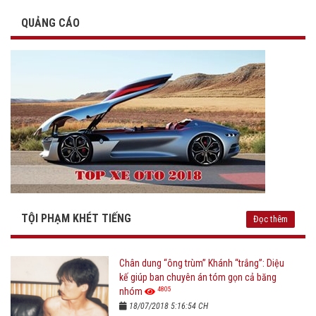
QUẢNG CÁO
TỘI PHẠM KHÉT TIẾNG
Đọc thêm
Chân dung “ông trùm” Khánh “trắng”: Diệu
kế giúp ban chuyên án tóm gọn cả băng
4805
nhóm
18/07/2018 5:16:54 CH