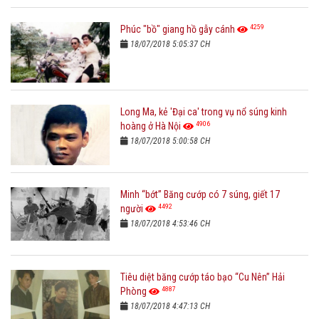
4259
Phúc "bồ" giang hồ gẫy cánh
18/07/2018 5:05:37 CH
Long Ma, kẻ 'Đại ca' trong vụ nổ súng kinh
4906
hoàng ở Hà Nội
18/07/2018 5:00:58 CH
Minh “bớt” Băng cướp có 7 súng, giết 17
4492
người
18/07/2018 4:53:46 CH
Tiêu diệt băng cướp táo bạo “Cu Nên” Hải
4887
Phòng
18/07/2018 4:47:13 CH