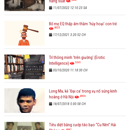
năng suất
11/07/2022 12:10:23 SA
Bố mẹ EQ thấp âm thầm 'hủy hoại' con trẻ
6023
17/12/2021 3:20:52 CH
Trí thông minh 'trên giường' (Erotic
5341
Intelligence)
03/10/2020 11:18:30 CH
Long Ma, kẻ 'Đại ca' trong vụ nổ súng kinh
4906
hoàng ở Hà Nội
18/07/2018 5:00:58 CH
Tiêu diệt băng cướp táo bạo “Cu Nên” Hải
4887