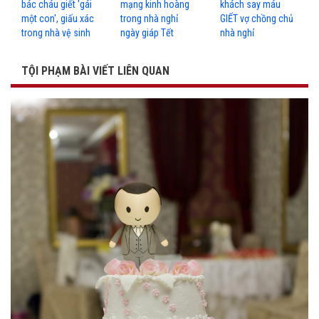
bác cháu giết 'gái
mạng kinh hoàng
khách say máu
một con', giấu xác
trong nhà nghỉ
GIẾT vợ chồng chủ
trong nhà vệ sinh
ngày giáp Tết
nhà nghỉ
TỘI PHẠM BÀI VIẾT LIÊN QUAN