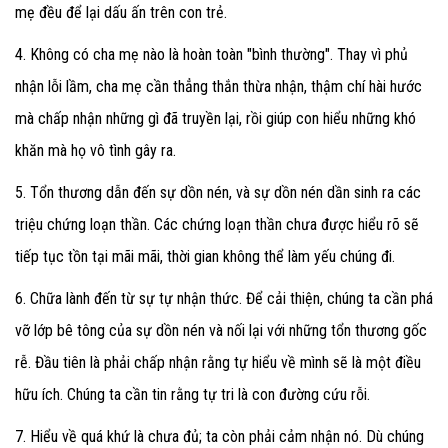
mẹ đều để lại dấu ấn trên con trẻ.
4. Không có cha mẹ nào là hoàn toàn "bình thường".
Thay vì phủ
nhận lỗi lầm, cha mẹ cần thẳng thắn thừa nhận, thậm chí hài hước
mà chấp nhận những gì đã truyền lại, rồi giúp con hiểu những khó
khăn mà họ vô tình gây ra.
5. Tổn thương dẫn đến sự dồn nén, và sự dồn nén dần sinh ra các
triệu chứng loạn thần.
Các chứng loạn thần chưa được hiểu rõ sẽ
tiếp tục tồn tại mãi mãi, thời gian không thể làm yếu chúng đi.
6. Chữa lành đến từ sự tự nhận thức.
Để cải thiện, chúng ta cần phá
vỡ lớp bê tông của sự dồn nén và nối lại với những tổn thương gốc
rễ. Đầu tiên là phải chấp nhận rằng tự hiểu về mình sẽ là một điều
hữu ích. Chúng ta cần tin rằng tự tri là con đường cứu rỗi.
7. Hiểu về quá khứ là chưa đủ; ta còn phải cảm nhận nó.
Dù chúng