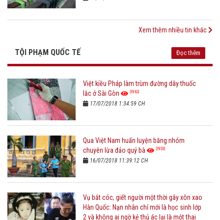
Xem thêm nhiều tin khác
TỘI PHẠM QUỐC TẾ
Đọc thêm
Việt kiều Pháp làm trùm đường dây thuốc
3963
lắc ở Sài Gòn
17/07/2018 1:34:59 CH
Qua Việt Nam huấn luyện băng nhóm
3930
chuyên lừa đảo quý bà
16/07/2018 11:39:12 CH
Vụ bắt cóc, giết người một thời gây xôn xao
Hàn Quốc: Nạn nhân chỉ mới là học sinh lớp
2 và không ai ngờ kẻ thủ ác lại là một thai