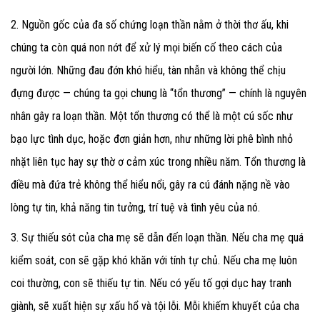
2. Nguồn gốc của đa số chứng loạn thần nằm ở thời thơ ấu,
khi
chúng ta còn quá non nớt để xử lý mọi biến cố theo cách của
người lớn. Những đau đớn khó hiểu, tàn nhẫn và không thể chịu
đựng được — chúng ta gọi chung là “tổn thương” — chính là nguyên
nhân gây ra loạn thần. Một tổn thương có thể là một cú sốc như
bạo lực tình dục, hoặc đơn giản hơn, như những lời phê bình nhỏ
nhặt liên tục hay sự thờ ơ cảm xúc trong nhiều năm. Tổn thương là
điều mà đứa trẻ không thể hiểu nổi, gây ra cú đánh nặng nề vào
lòng tự tin, khả năng tin tưởng, trí tuệ và tình yêu của nó.
3. Sự thiếu sót của cha mẹ sẽ dẫn đến loạn thần.
Nếu cha mẹ quá
kiểm soát, con sẽ gặp khó khăn với tính tự chủ. Nếu cha mẹ luôn
coi thường, con sẽ thiếu tự tin. Nếu có yếu tố gợi dục hay tranh
giành, sẽ xuất hiện sự xấu hổ và tội lỗi. Mỗi khiếm khuyết của cha