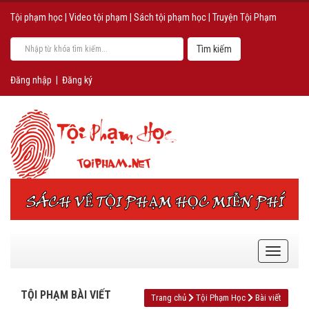
Tội phạm học
|
Video tội phạm
|
Sách tội phạm học
|
Truyện Tội Phạm
Đăng nhập
|
Đăng ký
TỘI PHẠM BÀI VIẾT
Trang chủ
Tội Phạm Học
Bài viết