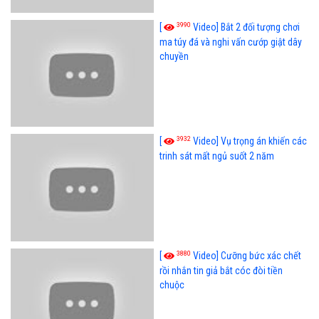
3990
[
Video] Bắt 2 đối tượng chơi
ma túy đá và nghi vấn cướp giật dây
chuyền
3932
[
Video] Vụ trọng án khiến các
trinh sát mất ngủ suốt 2 năm
3880
[
Video] Cưỡng bức xác chết
rồi nhắn tin giả bắt cóc đòi tiền
chuộc