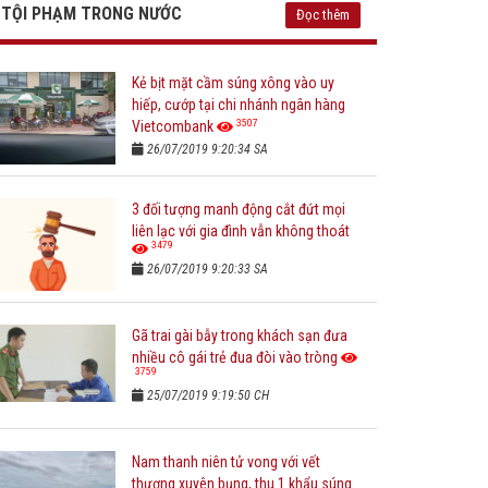
TỘI PHẠM TRONG NƯỚC
Đọc thêm
Kẻ bịt mặt cầm súng xông vào uy
hiếp, cướp tại chi nhánh ngân hàng
3507
Vietcombank
26/07/2019 9:20:34 SA
3 đối tượng manh động cắt đứt mọi
liên lạc với gia đình vẫn không thoát
3479
26/07/2019 9:20:33 SA
Gã trai gài bẫy trong khách sạn đưa
nhiều cô gái trẻ đua đòi vào tròng
3759
25/07/2019 9:19:50 CH
Nam thanh niên tử vong với vết
thương xuyên bụng, thu 1 khẩu súng