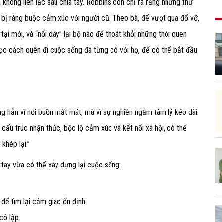
không liên lạc sau chia tay. Robbins còn chỉ ra rằng những thứ
c bị ràng buộc cảm xúc với người cũ. Theo bà, để vượt qua đổ vỡ,
tại mới, và “nối dây” lại bộ não để thoát khỏi những thói quen
học cách quên đi cuộc sống đã từng có với họ, để có thể bắt đầu
g hẳn vì nỗi buồn mất mát, mà vì sự nghiền ngẫm tâm lý kéo dài.
cấu trúc nhận thức, bộc lộ cảm xúc và kết nối xã hội, có thể
khép lại.”
a tay vừa có thể xây dựng lại cuộc sống:
để tìm lại cảm giác ổn định.
cô lập.