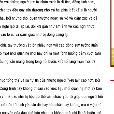
n với những người trẻ tự nhận mình là dị tính, đồng tính nam,
hia tay đều gây tổn thương cho cả hai phía, bất kể ai là người
hai, bởi những thói quen thường ngày, sự vỗ về cảm xúc và cả
 nghĩ lặp đi lặp lại, đôi khi gần như ám ảnh về các nghi thức
vào lo âu và cảm giác như bị đông cứng lại.
hia tay thường vật lộn nhiều hơn với các dòng suy tưởng luẩn
ào một mối quan hệ mới hay chỉ là một “tình huống cảm xúc” tạm
ẫu họ vẫn mang trong lòng nỗi buồn, kết nối lãng mạn mới đã
úc tổng thể và sự tự tin của những người “yêu lại” cao hơn, bởi
ông trình này không đi sâu vào việc liệu mối quan hệ mới ấy kéo
 vị mà các nhà trị liệu có thể cân nhắc: yếu tố giúp con người hồi
ó dẫn tới tình yêu lâu dài hay hôn nhân hay không, mà ở việc nó
ăn nguyên của đau khổ hậu chia tay không phải chỉ là nỗi buồn, mà