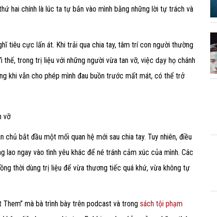
hứ hai chính là lúc ta tự bắn vào mình bằng những lời tự trách và
ĩ tiêu cực lấn át. Khi trải qua chia tay, tâm trí con người thường
thế, trong trị liệu với những người vừa tan vỡ, việc dạy họ chánh
ng khi vẫn cho phép mình đau buồn trước mất mát, có thể trở
n vỡ
hân chủ bắt đầu một mối quan hệ mới sau chia tay. Tuy nhiên, điều
ng lao ngay vào tình yêu khác để né tránh cảm xúc của mình. Các
 đồng thời dùng trị liệu để vừa thương tiếc quá khứ, vừa không tự
t Them” mà bà trình bày trên podcast và trong
sách tội phạm