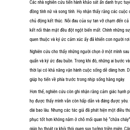
Các nhà nghiên cứu tiến hành khảo sát ẩn danh trực tuyế
đồng tính nữ và song tính. Họ nhận thấy rằng các cuộc c
chủ động kết thúc. Nỗi đau của sự tan vỡ chạm đến cả 
kết nối thân mật đều đột ngột biến mất. Chính những suy
quen thuộc và ký ức cảm xúc ấy đã khiến con người rơi 
Nghiên cứu cho thấy những người chọn ở một mình sau c
quẩn và ký ức đau buồn. Trong khi đó, những ai bước v
thời lại có khả năng vận hành cuộc sống dễ dàng hơn. D
giúp họ tiến về phía trước trong nhịp sống hằng ngày.
Hơn thế, nghiên cứu còn ghi nhận rằng cảm giác hạnh ph
họ được thấy mình vẫn còn hấp dẫn và đáng được yêu. C
dài bao lâu. Nhưng các tác giả đã phát hiện một điều thú
phục tốt hơn không nằm ở chỗ mối quan hệ “chữa cháy” c
giúp họ thoát ra khỏi thói quen suy tưởng triền miên. C