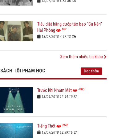
18/07/2018 4:53:46 CH
Tiêu diệt băng cướp táo bạo “Cu Nên”
4881
Hải Phòng
18/07/2018 4:47:13 CH
Xem thêm nhiều tin khác
SÁCH TỘI PHẠM HỌC
Đọc thêm
4400
Trước Khi Nhắm Mắt
13/09/2018 12:44:10 SA
3947
Tiếng Thét
13/09/2018 12:39:16 SA