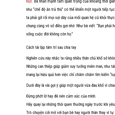
học
. Bà nhấn mạnh tầm quan trọng của khoảng thời gian 
như “chế độ ăn trả thù” có thể khiến một người tiếp tụ
ta phải gỡ rối mọi sợi dây của mối quan hệ cũ khỏi thực 
chung cùng vô số điều gợi nhớ. Như bà viết: “Bạn phải 
sống cuộc đời không còn họ.”
Cách tái lập tâm trí sau chia tay
Nghiên cứu này nhắc ta rằng nhiều thân chủ khổ sở khôn
Những can thiệp giúp giảm suy tưởng miên man, như tái 
mang lại hiệu quả hơn việc chỉ chăm chăm tìm kiếm “sự 
Dưới đây là vài gợi ý giúp một người vừa đau khổ vì chi
Đừng phớt lờ hay đè nén cảm xúc của mình.
Hãy quay lại những thói quen thường ngày trước khi yêu 
Trò chuyện cởi mở với bạn bè hay người thân thay vì tự 