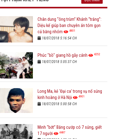
Chân dung “ông trùm” Khánh “trắng”:
Diệu kế giúp ban chuyên án tóm gọn
4801
cả băng nhóm
18/07/2018 5:16:54 CH
4252
Phúc "bồ" giang hồ gẫy cánh
18/07/2018 5:05:37 CH
Long Ma, kẻ 'Đại ca' trong vụ nổ súng
4901
kinh hoàng ở Hà Nội
18/07/2018 5:00:58 CH
Minh “bớt” Băng cướp có 7 súng, giết
4487
17 người