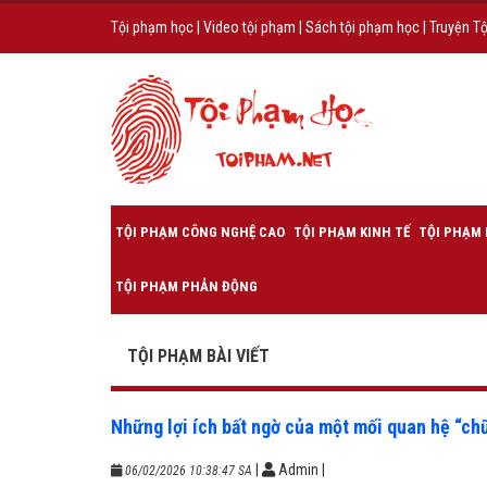
Tội phạm học
|
Video tội phạm
|
Sách tội phạm học
|
Truyện T
TỘI PHẠM CÔNG NGHỆ CAO
TỘI PHẠM KINH TẾ
TỘI PHẠM 
TỘI PHẠM PHẢN ĐỘNG
TỘI PHẠM BÀI VIẾT
Những lợi ích bất ngờ của một mối quan hệ “ch
|
Admin
|
06/02/2026 10:38:47 SA