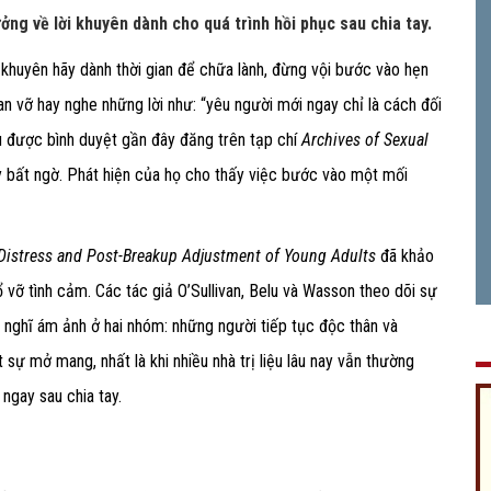
ởng về lời khuyên dành cho quá trình hồi phục sau chia tay.
 khuyên hãy dành thời gian để chữa lành, đừng vội bước vào hẹn
 tan vỡ hay nghe những lời như: “yêu người mới ngay chỉ là cách đối
u được bình duyệt gần đây đăng trên tạp chí
Archives of Sexual
y bất ngờ. Phát hiện của họ cho thấy việc bước vào một mối
Distress and Post-Breakup Adjustment of Young Adults
đã khảo
ổ vỡ tình cảm. Các tác giả O’Sullivan, Belu và Wasson theo dõi sự
 nghĩ ám ảnh ở hai nhóm: những người tiếp tục độc thân và
sự mở mang, nhất là khi nhiều nhà trị liệu lâu nay vẫn thường
ngay sau chia tay.