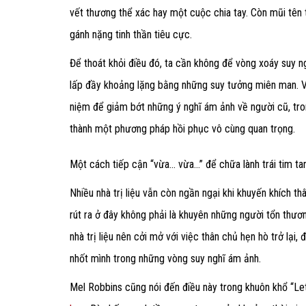
vết thương thể xác hay một cuộc chia tay. Còn mũi tên t
gánh nặng tinh thần tiêu cực.
Để thoát khỏi điều đó, ta cần không để vòng xoáy suy ngh
lấp đầy khoảng lặng bằng những suy tưởng miên man. Vì 
niệm để giảm bớt những ý nghĩ ám ảnh về người cũ, tro
thành một phương pháp hồi phục vô cùng quan trọng.
Một cách tiếp cận “vừa… vừa…” để chữa lành trái tim ta
Nhiều nhà trị liệu vẫn còn ngần ngại khi khuyến khích t
rút ra ở đây không phải là khuyên những người tổn thươ
nhà trị liệu nên cởi mở với việc thân chủ hẹn hò trở lại,
nhốt mình trong những vòng suy nghĩ ám ảnh.
Mel Robbins cũng nói đến điều này trong khuôn khổ “Le