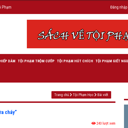
ội Phạm
Đăng nhập
HIẾP DÂM
TỘI PHẠM TRỘM CƯỚP
TỘI PHẠM HÚT CHÍCH
TỘI PHẠM GIẾT NGƯ
Trang chủ
Tội Phạm Học
Bài viết
ữa cháy”
243 lượt xem