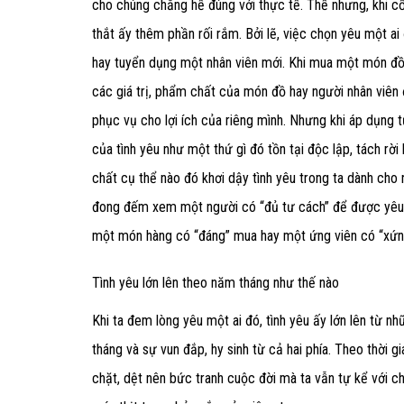
cho chúng chẳng hề đúng với thực tế. Thế nhưng, khi cố 
thắt ấy thêm phần rối rắm. Bởi lẽ, việc chọn yêu một a
hay tuyển dụng một nhân viên mới. Khi mua một món đồ
các giá trị, phẩm chất của món đồ hay người nhân viên
phục vụ cho lợi ích của riêng mình. Nhưng khi áp dụng tư
của tình yêu như một thứ gì đó tồn tại độc lập, tách r
chất cụ thể nào đó khơi dậy tình yêu trong ta dành cho 
đong đếm xem một người có “đủ tư cách” để được yêu rồ
một món hàng có “đáng” mua hay một ứng viên có “xứn
Tình yêu lớn lên theo năm tháng như thế nào
Khi ta đem lòng yêu một ai đó, tình yêu ấy lớn lên từ 
tháng và sự vun đắp, hy sinh từ cả hai phía. Theo thời 
chặt, dệt nên bức tranh cuộc đời mà ta vẫn tự kể với ch