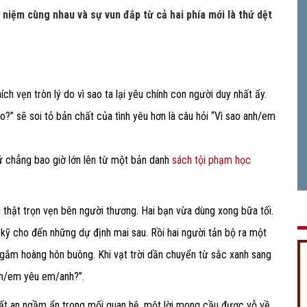
niệm cùng nhau và sự vun đắp từ cả hai phía mới là thứ dệt
ch vẹn tròn lý do vì sao ta lại yêu chính con người duy nhất ấy.
?” sẽ soi tỏ bản chất của tình yêu hơn là câu hỏi “Vì sao anh/em
hứ chẳng bao giờ lớn lên từ một bản danh
sách tội phạm học
 thật trọn vẹn bên người thương. Hai bạn vừa dùng xong bữa tối.
kỹ cho đến những dự định mai sau. Rồi hai người tản bộ ra một
ngắm hoàng hôn buông. Khi vạt trời dần chuyển từ sắc xanh sang
anh/em yêu em/anh?”.
bất an ngầm ẩn trong mối quan hệ, một lời mong cầu được vỗ về,