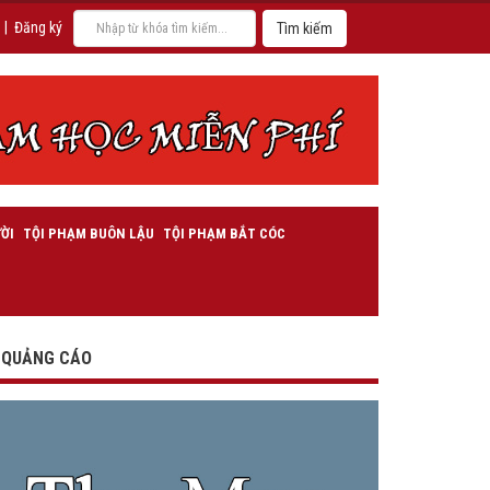
|
Đăng ký
ỜI
TỘI PHẠM BUÔN LẬU
TỘI PHẠM BẮT CÓC
QUẢNG CÁO