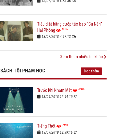
18/07/2018 4:53:46 CH
Tiêu diệt băng cướp táo bạo “Cu Nên”
4886
Hải Phòng
18/07/2018 4:47:13 CH
Xem thêm nhiều tin khác
SÁCH TỘI PHẠM HỌC
Đọc thêm
4406
Trước Khi Nhắm Mắt
13/09/2018 12:44:10 SA
3950
Tiếng Thét
13/09/2018 12:39:16 SA