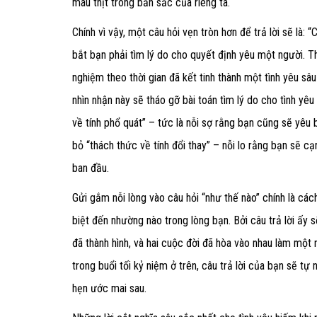
máu thịt trong bản sắc của riêng ta.
Chính vì vậy, một câu hỏi vẹn tròn hơn để trả lời sẽ là:
bắt bạn phải tìm lý do cho quyết định yêu một người. T
nghiệm theo thời gian đã kết tinh thành một tình yêu s
nhìn nhận này sẽ tháo gỡ bài toán tìm lý do cho tình yê
về tính phổ quát” – tức là nỗi sợ rằng bạn cũng sẽ yêu
bỏ “thách thức về tính đổi thay” – nỗi lo rằng bạn sẽ 
ban đầu.
Gửi gắm nỗi lòng vào câu hỏi “như thế nào” chính là c
biệt đến nhường nào trong lòng bạn. Bởi câu trả lời ấy 
đã thành hình, và hai cuộc đời đã hòa vào nhau làm mộ
trong buổi tối kỷ niệm ở trên, câu trả lời của bạn sẽ tự
hẹn ước mai sau.