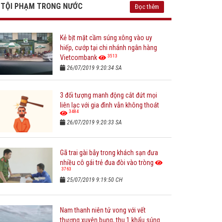
TỘI PHẠM TRONG NƯỚC
Đọc thêm
Kẻ bịt mặt cầm súng xông vào uy
hiếp, cướp tại chi nhánh ngân hàng
3513
Vietcombank
26/07/2019 9:20:34 SA
3 đối tượng manh động cắt đứt mọi
liên lạc với gia đình vẫn không thoát
3484
26/07/2019 9:20:33 SA
Gã trai gài bẫy trong khách sạn đưa
nhiều cô gái trẻ đua đòi vào tròng
3763
25/07/2019 9:19:50 CH
Nam thanh niên tử vong với vết
thương xuyên bụng, thu 1 khẩu súng