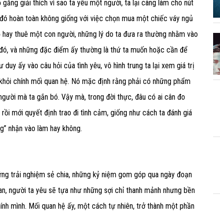
gắng giải thích vì sao ta yêu một người, ta lại càng làm cho nút
i đó hoàn toàn không giống với việc chọn mua một chiếc váy ngủ
 hay thuê một con người, những lý do ta đưa ra thường nhằm vào
 đó, và những đặc điểm ấy thường là thứ ta muốn hoặc cần để
 duy ấy vào câu hỏi của tình yêu, vô hình trung ta lại xem giá trị
ời khỏi chính mối quan hệ. Nó mặc định rằng phải có những phẩm
người mà ta gắn bó. Vậy mà, trong đời thực, đâu có ai cân đo
i mới quyết định trao đi tình cảm, giống như cách ta đánh giá
g” nhận vào làm hay không.
những trải nghiệm sẻ chia, những kỷ niệm gom góp qua ngày đoạn
gian, người ta yêu sẽ tựa như những sợi chỉ thanh mảnh nhưng bền
ính mình. Mối quan hệ ấy, một cách tự nhiên, trở thành một phần