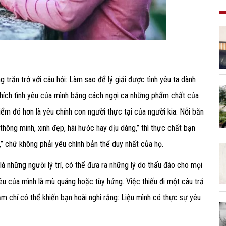
g trăn trở với câu hỏi: Làm sao để lý giải được tình yêu ta dành
 thích tình yêu của mình bằng cách ngợi ca những phẩm chất của
ểm đó hơn là yêu chính con người thực tại của người kia. Nỗi băn
hông minh, xinh đẹp, hài hước hay dịu dàng,” thì thực chất bạn
 chứ không phải yêu chính bản thể duy nhất của họ.
là những người lý trí, có thể đưa ra những lý do thấu đáo cho mọi
yêu của mình là mù quáng hoặc tùy hứng. Việc thiếu đi một câu trả
ậm chí có thể khiến bạn hoài nghi rằng: Liệu mình có thực sự yêu