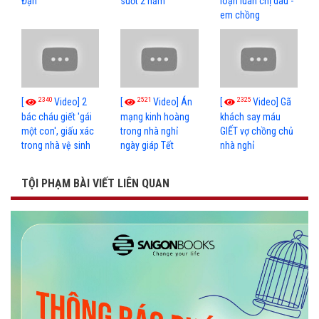
Đạn
suốt 2 năm
loạn luân chị dâu -
em chồng
2340
2521
2325
[
Video] 2
[
Video] Án
[
Video] Gã
bác cháu giết 'gái
mạng kinh hoàng
khách say máu
một con', giấu xác
trong nhà nghỉ
GIẾT vợ chồng chủ
trong nhà vệ sinh
ngày giáp Tết
nhà nghỉ
TỘI PHẠM BÀI VIẾT LIÊN QUAN