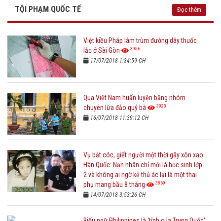
TỘI PHẠM QUỐC TẾ
Đọc thêm
Việt kiều Pháp làm trùm đường dây thuốc
3956
lắc ở Sài Gòn
17/07/2018 1:34:59 CH
Qua Việt Nam huấn luyện băng nhóm
3923
chuyên lừa đảo quý bà
16/07/2018 11:39:12 CH
Vụ bắt cóc, giết người một thời gây xôn xao
Hàn Quốc: Nạn nhân chỉ mới là học sinh lớp
2 và không ai ngờ kẻ thủ ác lại là một thai
3869
phụ mang bầu 8 tháng
14/07/2018 3:53:26 CH
Biểu ngữ Philippines là 'tỉnh của Trung Quốc'