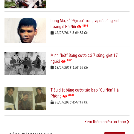
Long Ma, kẻ 'Đại ca' trong vụ nổ súng kinh
4898
hoàng ở Hà Nội
18/07/2018 5:00:58 CH
Minh “bớt” Băng cướp có 7 súng, giết 17
4485
người
18/07/2018 4:53:46 CH
Tiêu diệt băng cướp táo bạo “Cu Nên” Hải
4878
Phòng
18/07/2018 4:47:13 CH
Xem thêm nhiều tin khác