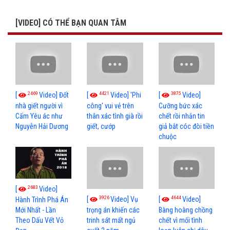
[VIDEO] CÓ THỂ BẠN QUAN TÂM
2469
4421
3875
[
Video] Đốt
[
Video] 'Phi
[
Video]
nhà giết người vì
công' vui vẻ trên
Cưỡng bức xác
Cấm Yêu ác như
thân xác tình già rồi
chết rồi nhắn tin
Nguyễn Hải Dương
giết, cướp
giả bắt cóc đòi tiền
chuộc
2683
[
Video]
3926
4644
[
Video] Vụ
[
Video]
Hành Trình Phá Án
Mới Nhất - Lần
trọng án khiến các
Bàng hoàng chồng
Theo Dấu Vết Vỏ
trinh sát mất ngủ
chết vì mối tình