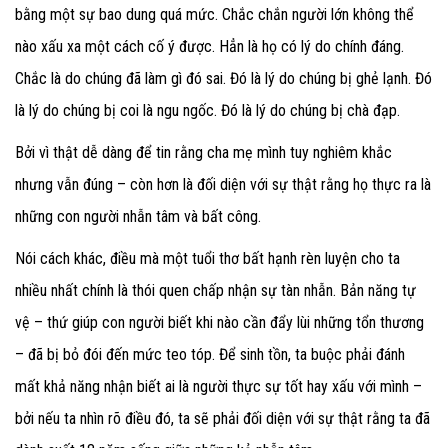
bằng một sự bao dung quá mức. Chắc chắn người lớn không thể
nào xấu xa một cách cố ý được. Hẳn là họ có lý do chính đáng.
Chắc là do chúng đã làm gì đó sai. Đó là lý do chúng bị ghẻ lạnh. Đó
là lý do chúng bị coi là ngu ngốc. Đó là lý do chúng bị chà đạp.
Bởi vì thật dễ dàng để tin rằng cha mẹ mình tuy nghiêm khắc
nhưng vẫn đúng – còn hơn là đối diện với sự thật rằng họ thực ra là
những con người nhẫn tâm và bất công.
Nói cách khác, điều mà một tuổi thơ bất hạnh rèn luyện cho ta
nhiều nhất chính là thói quen chấp nhận sự tàn nhẫn. Bản năng tự
vệ – thứ giúp con người biết khi nào cần đẩy lùi những tổn thương
– đã bị bỏ đói đến mức teo tóp. Để sinh tồn, ta buộc phải đánh
mất khả năng nhận biết ai là người thực sự tốt hay xấu với mình –
bởi nếu ta nhìn rõ điều đó, ta sẽ phải đối diện với sự thật rằng ta đã