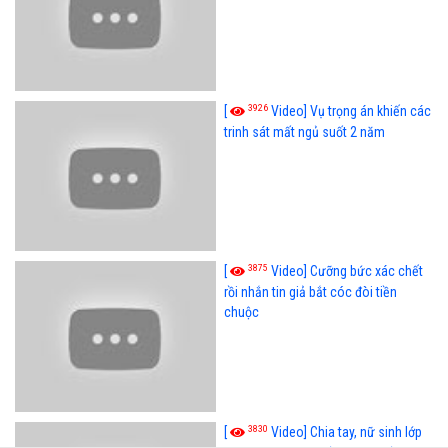
3926
[
Video] Vụ trọng án khiến các
trinh sát mất ngủ suốt 2 năm
3875
[
Video] Cưỡng bức xác chết
rồi nhắn tin giả bắt cóc đòi tiền
chuộc
3830
[
Video] Chia tay, nữ sinh lớp