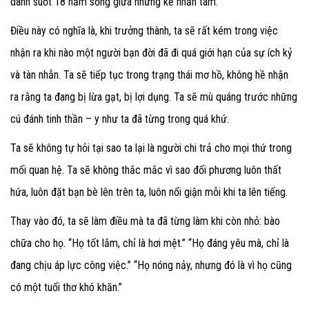
dành suốt 18 năm sống giữa những kẻ nhẫn tâm.
Điều này có nghĩa là, khi trưởng thành, ta sẽ rất kém trong việc
nhận ra khi nào một người bạn đời đã đi quá giới hạn của sự ích kỷ
và tàn nhẫn. Ta sẽ tiếp tục trong trạng thái mơ hồ, không hề nhận
ra rằng ta đang bị lừa gạt, bị lợi dụng. Ta sẽ mù quáng trước những
cú đánh tinh thần – y như ta đã từng trong quá khứ.
Ta sẽ không tự hỏi tại sao ta lại là người chi trả cho mọi thứ trong
mối quan hệ. Ta sẽ không thắc mắc vì sao đối phương luôn thất
hứa, luôn đặt bạn bè lên trên ta, luôn nổi giận mỗi khi ta lên tiếng.
Thay vào đó, ta sẽ làm điều mà ta đã từng làm khi còn nhỏ: bào
chữa cho họ. “Họ tốt lắm, chỉ là hơi mệt.” “Họ đáng yêu mà, chỉ là
đang chịu áp lực công việc.” “Họ nóng nảy, nhưng đó là vì họ cũng
có một tuổi thơ khó khăn.”