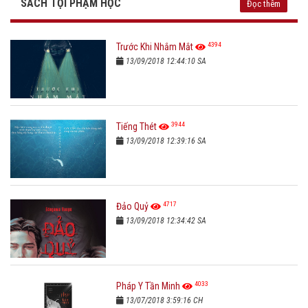
SÁCH TỘI PHẠM HỌC
Đọc thêm
4394
Trước Khi Nhắm Mắt
13/09/2018 12:44:10 SA
3944
Tiếng Thét
13/09/2018 12:39:16 SA
4717
Đảo Quỷ
13/09/2018 12:34:42 SA
4033
Pháp Y Tần Minh
13/07/2018 3:59:16 CH