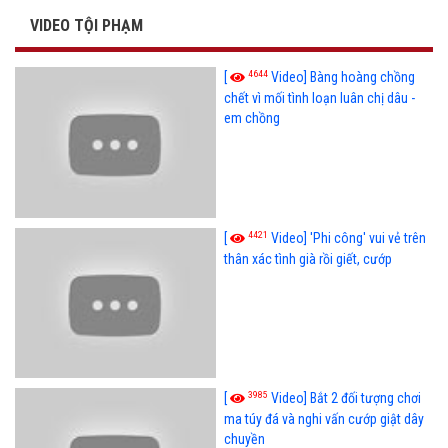
VIDEO TỘI PHẠM
4644
[
Video] Bàng hoàng chồng
chết vì mối tình loạn luân chị dâu -
em chồng
4421
[
Video] 'Phi công' vui vẻ trên
thân xác tình già rồi giết, cướp
3985
[
Video] Bắt 2 đối tượng chơi
ma túy đá và nghi vấn cướp giật dây
chuyền