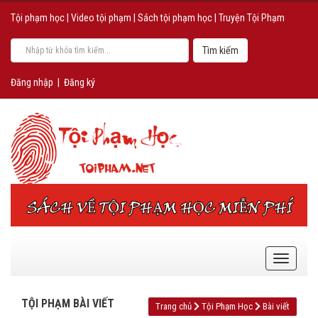
Tội phạm học
|
Video tội phạm
|
Sách tội phạm học
|
Truyện Tội Phạm
Đăng nhập
|
Đăng ký
TỘI PHẠM BÀI VIẾT
Trang chủ
Tội Phạm Học
Bài viết