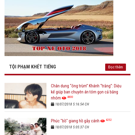
TỘI PHẠM KHÉT TIẾNG
Đọc thêm
Chân dung “ông trùm” Khánh “trắng”: Diệu
kế giúp ban chuyên án tóm gọn cả băng
4800
nhóm
18/07/2018 5:16:54 CH
4252
Phúc "bồ" giang hồ gẫy cánh
18/07/2018 5:05:37 CH