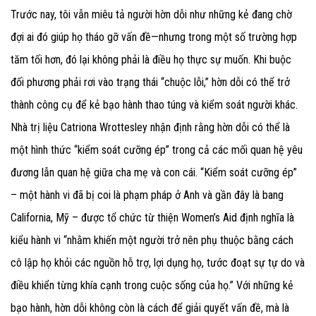
Trước nay, tôi vẫn miêu tả người hờn dỗi như những kẻ đang chờ
đợi ai đó giúp họ tháo gỡ vấn đề—nhưng trong một số trường hợp
tăm tối hơn, đó lại không phải là điều họ thực sự muốn. Khi buộc
đối phương phải rơi vào trạng thái “chuộc lỗi,” hờn dỗi có thể trở
thành công cụ để kẻ bạo hành thao túng và kiểm soát người khác.
Nhà trị liệu Catriona Wrottesley nhận định rằng hờn dỗi có thể là
một hình thức “kiểm soát cưỡng ép” trong cả các mối quan hệ yêu
đương lẫn quan hệ giữa cha mẹ và con cái. “Kiểm soát cưỡng ép”
– một hành vi đã bị coi là phạm pháp ở Anh và gần đây là bang
California, Mỹ – được tổ chức từ thiện Women’s Aid định nghĩa là
kiểu hành vi “nhằm khiến một người trở nên phụ thuộc bằng cách
cô lập họ khỏi các nguồn hỗ trợ, lợi dụng họ, tước đoạt sự tự do và
điều khiển từng khía cạnh trong cuộc sống của họ.” Với những kẻ
bạo hành, hờn dỗi không còn là cách để giải quyết vấn đề, mà là