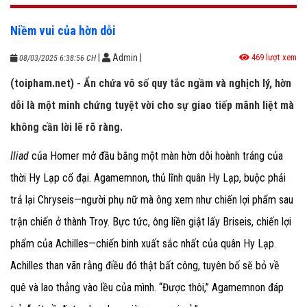
Niềm vui của hờn dỗi
|
Admin
|
469 lượt xem
08/03/2025 6:38:56 CH
(toipham.net) - Ẩn chứa vô số quy tắc ngầm và nghịch lý, hờn
dỗi là một minh chứng tuyệt vời cho sự giao tiếp mãnh liệt mà
không cần lời lẽ rõ ràng.
Iliad
của Homer mở đầu bằng một màn hờn dỗi hoành tráng của
thời Hy Lạp cổ đại. Agamemnon, thủ lĩnh quân Hy Lạp, buộc phải
trả lại Chryseis—người phụ nữ mà ông xem như chiến lợi phẩm sau
trận chiến ở thành Troy. Bực tức, ông liền giật lấy Briseis, chiến lợi
phẩm của Achilles—chiến binh xuất sắc nhất của quân Hy Lạp.
Achilles than vãn rằng điều đó thật bất công, tuyên bố sẽ bỏ về
quê và lao thẳng vào lều của mình. “Được thôi,” Agamemnon đáp