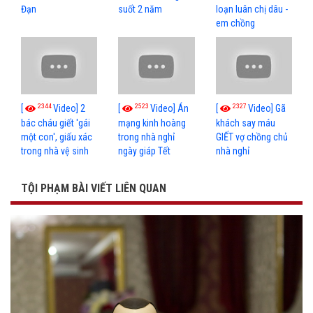
Đạn
suốt 2 năm
loạn luân chị dâu -
em chồng
2344
2523
2327
[
Video] 2
[
Video] Án
[
Video] Gã
bác cháu giết 'gái
mạng kinh hoàng
khách say máu
một con', giấu xác
trong nhà nghỉ
GIẾT vợ chồng chủ
trong nhà vệ sinh
ngày giáp Tết
nhà nghỉ
TỘI PHẠM BÀI VIẾT LIÊN QUAN