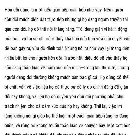
Hờn dỗi cũng là một kiểu giao tiếp gián tiếp như vậy. Nếu người
hờn dỗi muốn diễn đạt trực tiếp những gì họ đang ngầm truyền tải
qua cơn dỗi, họ có thể nói thẳng rằng: “Tôi đang giận vì hành động
của bạn, và tôi sẽ chỉ cảm thấy khá hơn nếu bạn vừa giải quyết vấn
đề bạn gây ra, vừa dỗ dành tôi.” Nhưng nói ra như vậy lại mang đến
nhiều bất lợi cho người hờn dỗi. Trước hết, điều đó sẽ cho thấy họ
sẵn sàng thảo luận về cảm xúc của mình—trong khi thực tế, những
người đang dỗi thường không muốn bàn bạc gì cả. Họ cũng có thể
bị chất vấn về việc liệu họ có thực sự có lý do chính đáng để giận
dỗi hay không, và liệu họ có quyền yêu cầu đối phương phải chịu
trách nhiệm cho cả cảm xúc của họ hay không. Trái lại, việc im
lặng không nói gì giúp họ thể hiện một cách gián tiếp rằng họ đang
buồn, và rằng họ không muốn thảo luận về chuyện này. Một cơn hờn