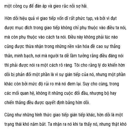
một công cụ để đàn áp và gieo rắc nỗi sợ hãi.
Hờn dỗi hiệu quả vì giao tiếp vốn dĩ rất phức tạp, và bởi vì đạt
được mục đích trong giao tiếp không chỉ phụ thuộc vào điều ta nói,
mà còn phụ thuộc vào cách ta nói. Điều này không phải lúc nào
cũng được thừa nhận trong những nền văn hóa đề cao sự thẳng
thắn, minh bạch, nơi mà người ta dễ lầm tưởng rằng điều đáng nói
thì phải được nói ra một cách rõ ràng. Tôi cho rằng lý do khiến hờn
dỗi bị phản đối một phần là vì sự gián tiếp của nó, nhưng một phần
khác còn bởi mức độ rủi ro mà nó đem lại. Suy cho cùng, trong
các mối quan hệ, không ít những cuộc đối đầu, nhượng bộ hay
chiến thắng đều được quyết định bằng hờn dỗi.
Cũng như những hình thức giao tiếp gián tiếp khác, hờn dỗi là một
trạng thái khó nắm bắt. Ta nhận ra nó khi ta thấy nó, nhưng thật khó