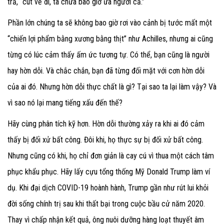
trả, “cút về đi, ta chưa bao giờ ưa ngươi cả.”
Phần lớn chúng ta sẽ không bao giờ rơi vào cảnh bị tước mất một
“chiến lợi phẩm bằng xương bằng thịt” như Achilles, nhưng ai cũng
từng có lúc cảm thấy ấm ức tương tự. Có thể, bạn cũng là người
hay hờn dỗi. Và chắc chắn, bạn đã từng đối mặt với cơn hờn dỗi
của ai đó. Nhưng hờn dỗi thực chất là gì? Tại sao ta lại làm vậy? Và
vì sao nó lại mang tiếng xấu đến thế?
Hãy cùng phân tích kỹ hơn. Hờn dỗi thường xảy ra khi ai đó cảm
thấy bị đối xử bất công. Đôi khi, họ thực sự bị đối xử bất công.
Nhưng cũng có khi, họ chỉ đơn giản là cay cú vì thua một cách tâm
phục khẩu phục. Hãy lấy cựu tổng thống Mỹ Donald Trump làm ví
dụ. Khi đại dịch COVID-19 hoành hành, Trump gần như rút lui khỏi
đời sống chính trị sau khi thất bại trong cuộc bầu cử năm 2020.
Thay vì chấp nhận kết quả, ông nuôi dưỡng hàng loạt thuyết âm