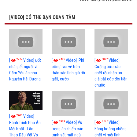
[VIDEO] CÓ THỂ BẠN QUAN TÂM
2474
4425
3877
[
Video] Đốt
[
Video] 'Phi
[
Video]
nhà giết người vì
công' vui vẻ trên
Cưỡng bức xác
Cấm Yêu ác như
thân xác tình già rồi
chết rồi nhắn tin
Nguyễn Hải Dương
giết, cướp
giả bắt cóc đòi tiền
chuộc
2685
[
Video]
3929
4646
[
Video] Vụ
[
Video]
Hành Trình Phá Án
Mới Nhất - Lần
trọng án khiến các
Bàng hoàng chồng
Theo Dấu Vết Vỏ
trinh sát mất ngủ
chết vì mối tình