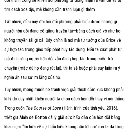
dỗi thành công sẽ khiến đối phương tự động nhận ra vấn đề và tự
tìm cách xoa dịu, mà không cần tranh luận gì thêm.
Tất nhiên, điều này đòi hỏi đối phương phải hiểu được những gì
người hờn dỗi đang cố gắng truyền tải—bằng cách giả vờ như họ
không truyền tải gì cả. Đây chính là nơi mà tư tưởng của Grice về
sự hợp tác trong giao tiếp phát huy tác dụng. Nếu ta xuất phát từ
giả định rằng người hờn dỗi vẫn đang hợp tác trong cuộc trò
chuyện (mặc dù họ đang rút lui), thì ta sẽ buộc phải suy luận ra ý
nghĩa ẩn sau sự im lặng của họ.
Tuy nhiên, mong muốn né tránh việc giải thích cảm xúc không phải
là lý do duy nhất khiến người ta chọn cách hờn dỗi thay vì nói thẳng.
Trong cuốn
The Course of Love
(Hành trình của tình yêu, 2016),
triết gia Alain de Botton đã lý giải sức hấp dẫn của hờn dỗi bằng
khái niệm “lời hứa về sự thấu hiểu không cần lời nói” mà ta đã từng