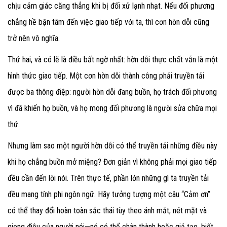
chịu cảm giác căng thẳng khi bị đối xử lạnh nhạt. Nếu đối phương
chẳng hề bận tâm đến việc giao tiếp với ta, thì cơn hờn dỗi cũng
trở nên vô nghĩa.
Thứ hai, và có lẽ là điều bất ngờ nhất: hờn dỗi thực chất vẫn là một
hình thức giao tiếp. Một cơn hờn dỗi thành công phải truyền tải
được ba thông điệp: người hờn dỗi đang buồn, họ trách đối phương
vì đã khiến họ buồn, và họ mong đối phương là người sửa chữa mọi
thứ.
Nhưng làm sao một người hờn dỗi có thể truyền tải những điều này
khi họ chẳng buồn mở miệng? Đơn giản vì không phải mọi giao tiếp
đều cần đến lời nói. Trên thực tế, phần lớn những gì ta truyền tải
đều mang tính phi ngôn ngữ. Hãy tưởng tượng một câu “Cảm ơn”
có thể thay đổi hoàn toàn sắc thái tùy theo ánh mắt, nét mặt và
giọng điệu của người nói—nó có thể chân thành hoặc giả tạo, biết