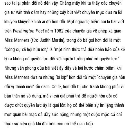
sao ta lại phản đối nó đến vậy. Chẳng mấy khi ta thấy các chuyên
gia tư vấn tình cảm hay những cây bút viết chuyên mục đưa ra lời
khuyên khuyến khích ai đó hờn dỗi. Một ngoại lệ hiếm hoi là bài viết
trên
Washington Post
năm 1982 của chuyên gia về phép xã giao
Miss Manners (tức Judith Martin), trong đó bà gọi hờn dỗi là một
“công cụ xã hội hữu ích,” là “một hình thức trả đũa hoàn hảo của kẻ
lý ra không có quyền lực đối với người tưởng như có quyền lực.”
Nhưng văn phong của bài viết ấy đầy vẻ hài hước châm biếm, khi
Miss Manners đưa ra những “bí kíp” hờn dỗi từ một “chuyên gia hờn
dỗi vị thành niên” ẩn danh. Có lẽ, hờn dỗi bị chê trách không phải vì
bản thân nó vô dụng, mà vì cái giá phải trả để người hờn dỗi có
được chút quyền lực ấy là quá lớn: họ có thể biến sự im lặng thành
một quân bài mặc cả đầy sức nặng, nhưng một cuộc mặc cả chỉ
thực sự hiệu quả khi đôi bên còn có thể giao tiếp.