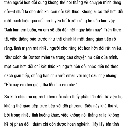
thân người hờn dỗi cũng không thể nói thẳng về chuyện mình đang
dỗi—ít nhất là cho đến khi cơn dỗi kết thúc. Không ai có thể hờn dỗi
một cách hiệu quả nếu họ tuyên bố trước rằng họ sắp làm vậy:
“Anh làm em buồn, và em sẽ dỗi đến hết ngày hôm nay.” Trên thực
tế, việc thông báo trước như thế chính là một dạng giao tiếp rõ
ràng, lành mạnh mà nhiều người cho rằng tốt hơn hờn dỗi rất nhiều.
Như cách de Botton miêu tả trong câu chuyện hư cấu của mình,
một cơn hờn dỗi chỉ kết thúc khi người hờn dỗi nhắc đến nó theo
cách gián tiếp, chẳng hạn như viết email với một câu nhẹ nhàng:
“Hồi nãy em hơi giận, tha lỗi cho em nhé.”
Sự khó chịu mà người bị hờn dỗi cảm thấy phần lớn đến từ việc họ
không thể giao tiếp trực tiếp với đối phương. Điều này khá thú vị,
bởi trong nhiều tình huống khác, việc không nói thẳng ra lại không
hề bị phản đối—thậm chí còn được hoan nghênh. Hãy lấy tán tỉnh