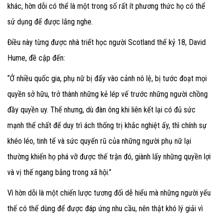
khác, hờn dỗi có thể là một trong số rất ít phương thức họ có thể
sử dụng để được lắng nghe.
Điều này từng được nhà triết học người Scotland thế kỷ 18, David
Hume, đề cập đến:
“Ở nhiều quốc gia, phụ nữ bị đẩy vào cảnh nô lệ, bị tước đoạt mọi
quyền sở hữu, trở thành những kẻ lép vế trước những người chồng
đầy quyền uy. Thế nhưng, dù đàn ông khi liên kết lại có đủ sức
mạnh thể chất để duy trì ách thống trị khắc nghiệt ấy, thì chính sự
khéo léo, tinh tế và sức quyến rũ của những người phụ nữ lại
thường khiến họ phá vỡ được thế trận đó, giành lấy những quyền lợi
và vị thế ngang bằng trong xã hội.”
Vì hờn dỗi là một chiến lược tương đối dễ hiểu mà những người yếu
thế có thể dùng để được đáp ứng nhu cầu, nên thật khó lý giải vì