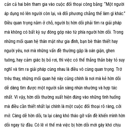
cản cả hai bên tham gia vào cuộc đối thoại công bằng: “Một người
áp dụng nó lên người còn lại, và đối phương chẳng thể làm gì khác.”
Điều quan trọng nằm ở chỗ, người bị hờn dỗi phải tìm ra giải pháp
mà không có bất kỳ sự đóng góp nào từ phía người hờn dỗi. Trong
những mối quan hệ thân mật như gia đình, bạn bè thân thiết hay
người yêu, nơi mà những vấn đề thường gặp là oán giận, ghen
tuông, hay cảm giác bị bỏ rơi, thì việc có thể thẳng thắn bày tỏ suy
nghĩ và tìm ra giải pháp cùng nhau là điều vô cùng quan trọng. Trớ
trêu thay, những mối quan hệ này cũng chính là nơi mà kẻ hờn dỗi
dễ dàng tìm được một người sẵn sàng nhún nhường và hợp tác
nhất. Vì vậy, hờn dỗi thường xuất hiện đúng vào những tình huống
mà điều cần thiết nhất lại chính là một cuộc đối thoại rõ ràng, cởi
mở. Càng dễ hờn dỗi, ta lại càng khó tháo gỡ vấn đề khiến mình hờn
dỗi ngay từ đầu. Có lẽ vì thế mà việc bị hờn dỗi mới gây khó chịu