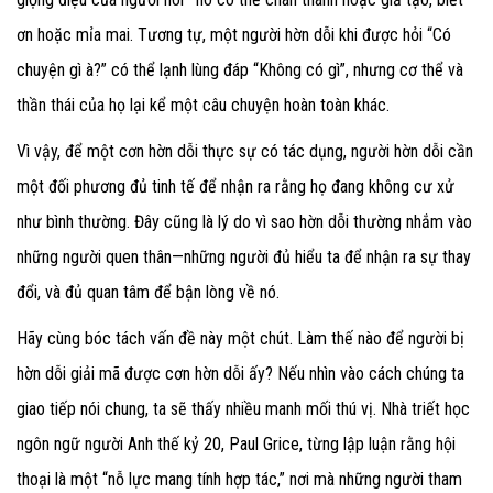
ơn hoặc mỉa mai. Tương tự, một người hờn dỗi khi được hỏi “Có
chuyện gì à?” có thể lạnh lùng đáp “Không có gì”, nhưng cơ thể và
thần thái của họ lại kể một câu chuyện hoàn toàn khác.
Vì vậy, để một cơn hờn dỗi thực sự có tác dụng, người hờn dỗi cần
một đối phương đủ tinh tế để nhận ra rằng họ đang không cư xử
như bình thường. Đây cũng là lý do vì sao hờn dỗi thường nhắm vào
những người quen thân—những người đủ hiểu ta để nhận ra sự thay
đổi, và đủ quan tâm để bận lòng về nó.
Hãy cùng bóc tách vấn đề này một chút. Làm thế nào để người bị
hờn dỗi giải mã được cơn hờn dỗi ấy? Nếu nhìn vào cách chúng ta
giao tiếp nói chung, ta sẽ thấy nhiều manh mối thú vị. Nhà triết học
ngôn ngữ người Anh thế kỷ 20, Paul Grice, từng lập luận rằng hội
thoại là một “nỗ lực mang tính hợp tác,” nơi mà những người tham