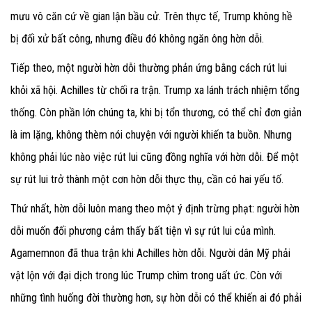
mưu vô căn cứ về gian lận bầu cử. Trên thực tế, Trump không hề
bị đối xử bất công, nhưng điều đó không ngăn ông hờn dỗi.
Tiếp theo, một người hờn dỗi thường phản ứng bằng cách rút lui
khỏi xã hội. Achilles từ chối ra trận. Trump xa lánh trách nhiệm tổng
thống. Còn phần lớn chúng ta, khi bị tổn thương, có thể chỉ đơn giản
là im lặng, không thèm nói chuyện với người khiến ta buồn. Nhưng
không phải lúc nào việc rút lui cũng đồng nghĩa với hờn dỗi. Để một
sự rút lui trở thành một cơn hờn dỗi thực thụ, cần có hai yếu tố.
Thứ nhất, hờn dỗi luôn mang theo một ý định trừng phạt: người hờn
dỗi muốn đối phương cảm thấy bất tiện vì sự rút lui của mình.
Agamemnon đã thua trận khi Achilles hờn dỗi. Người dân Mỹ phải
vật lộn với đại dịch trong lúc Trump chìm trong uất ức. Còn với
những tình huống đời thường hơn, sự hờn dỗi có thể khiến ai đó phải