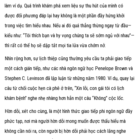
làm ví dụ. Quá trình khám phá xem liệu sự thu hút của mình có
được đối phương đáp lại hay không là một phần đầy hứng khởi
trong việc tìm hiểu nhau. Nếu ai đó quá thẳng thừng ngay từ đầu—
kiểu như: “Tôi thích bạn và hy vọng chúng ta sẽ sớm ngủ với nhau”—
thì rất có thể họ sẽ dập tắt mọi tia lửa vừa chớm nở.
Nhìn rộng hơn, sự lịch thiệp cũng thường yêu cầu ta phải giao tiếp
một cách gián tiếp, như các nhà ngôn ngữ học Penelope Brown và
Stephen C. Levinson đã lập luận từ những năm 1980. Ví dụ, quay lại
câu từ chối cuộc hẹn cà phê ở trên, “Xin lỗi, con gái tôi có lịch
khám bệnh” nghe nhẹ nhàng hơn hẳn một câu “Không” cộc lốc.
Hờn dỗi, xét cho cùng, là một hình thức giao tiếp phi ngôn ngữ đầy
phức tạp, nơi mà người hờn dỗi mong muốn được thấu hiểu mà
không cần nói ra, còn người bị hờn dỗi phải học cách lắng nghe