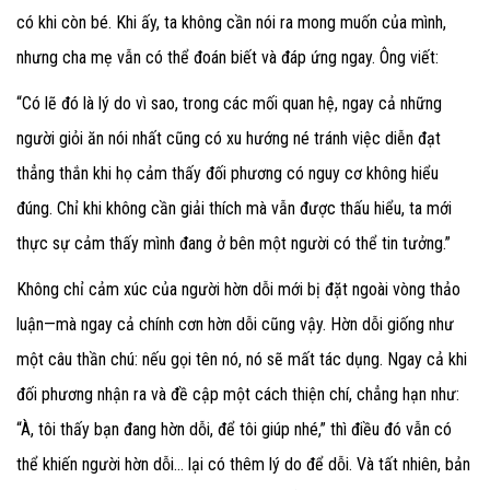
có khi còn bé. Khi ấy, ta không cần nói ra mong muốn của mình,
nhưng cha mẹ vẫn có thể đoán biết và đáp ứng ngay. Ông viết:
“Có lẽ đó là lý do vì sao, trong các mối quan hệ, ngay cả những
người giỏi ăn nói nhất cũng có xu hướng né tránh việc diễn đạt
thẳng thắn khi họ cảm thấy đối phương có nguy cơ không hiểu
đúng. Chỉ khi không cần giải thích mà vẫn được thấu hiểu, ta mới
thực sự cảm thấy mình đang ở bên một người có thể tin tưởng.”
Không chỉ cảm xúc của người hờn dỗi mới bị đặt ngoài vòng thảo
luận—mà ngay cả chính cơn hờn dỗi cũng vậy. Hờn dỗi giống như
một câu thần chú: nếu gọi tên nó, nó sẽ mất tác dụng. Ngay cả khi
đối phương nhận ra và đề cập một cách thiện chí, chẳng hạn như:
“À, tôi thấy bạn đang hờn dỗi, để tôi giúp nhé,” thì điều đó vẫn có
thể khiến người hờn dỗi… lại có thêm lý do để dỗi. Và tất nhiên, bản