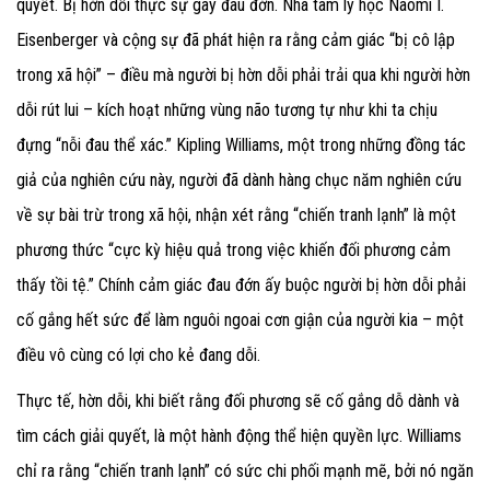
quyết. Bị hờn dỗi thực sự gây đau đớn. Nhà tâm lý học Naomi I.
Eisenberger và cộng sự đã phát hiện ra rằng cảm giác “bị cô lập
trong xã hội” – điều mà người bị hờn dỗi phải trải qua khi người hờn
dỗi rút lui – kích hoạt những vùng não tương tự như khi ta chịu
đựng “nỗi đau thể xác.” Kipling Williams, một trong những đồng tác
giả của nghiên cứu này, người đã dành hàng chục năm nghiên cứu
về sự bài trừ trong xã hội, nhận xét rằng “chiến tranh lạnh” là một
phương thức “cực kỳ hiệu quả trong việc khiến đối phương cảm
thấy tồi tệ.” Chính cảm giác đau đớn ấy buộc người bị hờn dỗi phải
cố gắng hết sức để làm nguôi ngoai cơn giận của người kia – một
điều vô cùng có lợi cho kẻ đang dỗi.
Thực tế, hờn dỗi, khi biết rằng đối phương sẽ cố gắng dỗ dành và
tìm cách giải quyết, là một hành động thể hiện quyền lực. Williams
chỉ ra rằng “chiến tranh lạnh” có sức chi phối mạnh mẽ, bởi nó ngăn