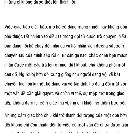
những gì không được thốt lên thành lời.
Việc giao tiếp gián tiếp, mơ hồ có đáng mong muốn hay không còn
phụ thuộc rất nhiều vào điều ta mong đợi từ cuộc trò chuyện. Nếu
bạn đang hối hả chạy đến nhà ga và hỏi nhân viên đường sắt xem
chuyến tàu của mình sắp rời đi từ sân ga nào, chắc chắn bạn muốn
nhận được một câu trả lời rõ ràng, dứt khoát, chứ không phải một
câu đố. Người bị hờn dỗi cũng giống như người đang vội vã bắt
chuyến tàu hơn là một kẻ đang vui vẻ tán tỉnh: họ đang đối mặt với
một vấn đề cần giải quyết, và chính vì thế, sự mập mờ trong giao
tiếp không đem lại cảm giác thú vị, mà chỉ khiến họ thêm bực bội.
Nhưng cảm giác khó chịu khi trở thành đối tượng của một cơn hờn
dỗi không chỉ đơn thuần đến từ việc có một vấn đề chưa được giải