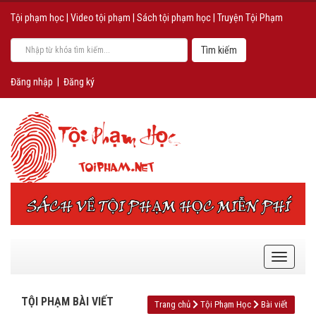
Tội phạm học
|
Video tội phạm
|
Sách tội phạm học
|
Truyện Tội Phạm
Đăng nhập
|
Đăng ký
TỘI PHẠM BÀI VIẾT
Trang chủ
Tội Phạm Học
Bài viết