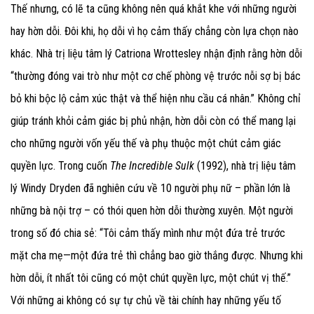
Thế nhưng, có lẽ ta cũng không nên quá khắt khe với những người
hay hờn dỗi. Đôi khi, họ dỗi vì họ cảm thấy chẳng còn lựa chọn nào
khác. Nhà trị liệu tâm lý Catriona Wrottesley nhận định rằng hờn dỗi
“thường đóng vai trò như một cơ chế phòng vệ trước nỗi sợ bị bác
bỏ khi bộc lộ cảm xúc thật và thể hiện nhu cầu cá nhân.” Không chỉ
giúp tránh khỏi cảm giác bị phủ nhận, hờn dỗi còn có thể mang lại
cho những người vốn yếu thế và phụ thuộc một chút cảm giác
quyền lực. Trong cuốn
The Incredible Sulk
(1992), nhà trị liệu tâm
lý Windy Dryden đã nghiên cứu về 10 người phụ nữ – phần lớn là
những bà nội trợ – có thói quen hờn dỗi thường xuyên. Một người
trong số đó chia sẻ: “Tôi cảm thấy mình như một đứa trẻ trước
mặt cha mẹ—một đứa trẻ thì chẳng bao giờ thắng được. Nhưng khi
hờn dỗi, ít nhất tôi cũng có một chút quyền lực, một chút vị thế.”
Với những ai không có sự tự chủ về tài chính hay những yếu tố