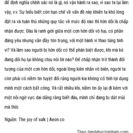
để định nghĩa chính xác nó là gì, nó vận hành ra sao, vì sao ta lại làm
vậy, v.v. Sự hiểu biết còn hạn chế về vấn đề này khiến ta khó lòng
đặt ra và tuân thủ những quy tắc về mức độ nào thì hờn dỗi là chấp
nhận được. Đâu là ranh giới giữa một cơn hờn dỗi vô hại, có phần
đáng yêu nhưng vẫn đầy tôn trọng, với một hành vi thao túng tinh
vi? Và làm sao người bị hờn dỗi có thể phân biệt được, khi mà kẻ
đang dỗi họ lại không chịu nói lời nào? Để chấp nhận trở thành đối
tượng của một cơn hờn dỗi, ngoài lòng kiên nhẫn vô biên, người ta
còn phải có niềm tin tuyệt đối rằng người kia không cố tình lợi dụng
mình một cách bất công. Và rất nhiều khi, niềm tin ấy lại đi kèm với
một nỗi ngờ vực dai dẳng rằng biết đâu, mình chỉ đang bị dắt mũi
mà thôi.
Nguồn: The joy of sulk | Aeon.co
Theo tamlyhoctoipham.com