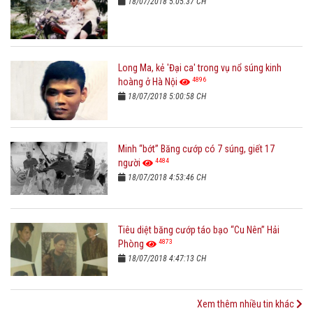
18/07/2018 5:05:37 CH
Long Ma, kẻ 'Đại ca' trong vụ nổ súng kinh
4896
hoàng ở Hà Nội
18/07/2018 5:00:58 CH
Minh “bớt” Băng cướp có 7 súng, giết 17
4484
người
18/07/2018 4:53:46 CH
Tiêu diệt băng cướp táo bạo “Cu Nên” Hải
4873
Phòng
18/07/2018 4:47:13 CH
Xem thêm nhiều tin khác