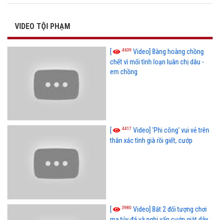
VIDEO TỘI PHẠM
4639
[
Video] Bàng hoàng chồng
chết vì mối tình loạn luân chị dâu -
em chồng
4417
[
Video] 'Phi công' vui vẻ trên
thân xác tình già rồi giết, cướp
3980
[
Video] Bắt 2 đối tượng chơi
ma túy đá và nghi vấn cướp giật dây