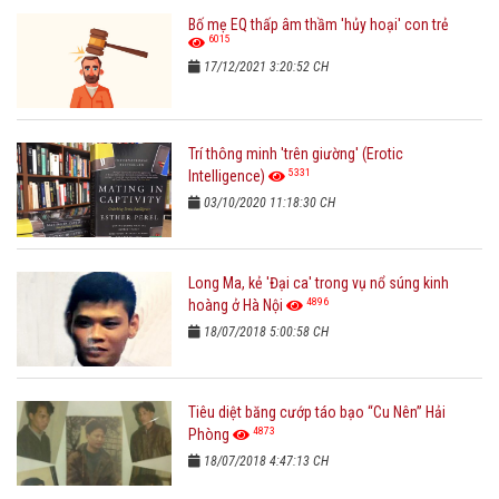
Bố mẹ EQ thấp âm thầm 'hủy hoại' con trẻ
6015
17/12/2021 3:20:52 CH
Trí thông minh 'trên giường' (Erotic
5331
Intelligence)
03/10/2020 11:18:30 CH
Long Ma, kẻ 'Đại ca' trong vụ nổ súng kinh
4896
hoàng ở Hà Nội
18/07/2018 5:00:58 CH
Tiêu diệt băng cướp táo bạo “Cu Nên” Hải
4873
Phòng
18/07/2018 4:47:13 CH