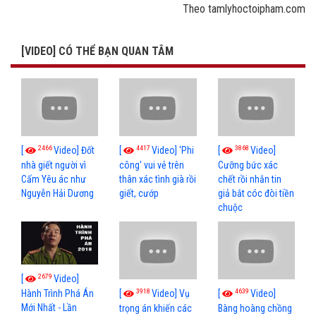
Theo tamlyhoctoipham.com
[VIDEO] CÓ THỂ BẠN QUAN TÂM
2466
4417
3868
[
Video] Đốt
[
Video] 'Phi
[
Video]
nhà giết người vì
công' vui vẻ trên
Cưỡng bức xác
Cấm Yêu ác như
thân xác tình già rồi
chết rồi nhắn tin
Nguyễn Hải Dương
giết, cướp
giả bắt cóc đòi tiền
chuộc
2679
[
Video]
3918
4639
[
Video] Vụ
[
Video]
Hành Trình Phá Án
Mới Nhất - Lần
trọng án khiến các
Bàng hoàng chồng