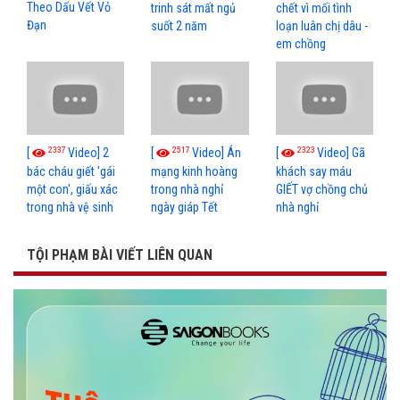
Theo Dấu Vết Vỏ
trinh sát mất ngủ
chết vì mối tình
Đạn
suốt 2 năm
loạn luân chị dâu -
em chồng
2337
2517
2323
[
Video] 2
[
Video] Án
[
Video] Gã
bác cháu giết 'gái
mạng kinh hoàng
khách say máu
một con', giấu xác
trong nhà nghỉ
GIẾT vợ chồng chủ
trong nhà vệ sinh
ngày giáp Tết
nhà nghỉ
TỘI PHẠM BÀI VIẾT LIÊN QUAN