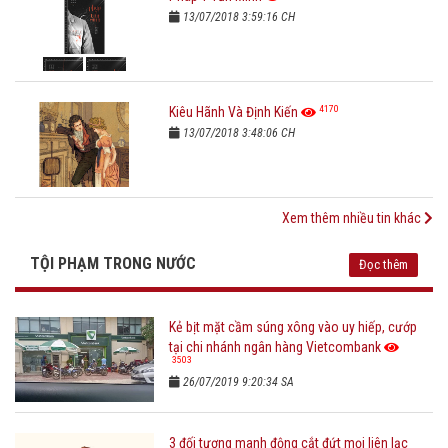
13/07/2018 3:59:16 CH
4170
Kiêu Hãnh Và Định Kiến
13/07/2018 3:48:06 CH
Xem thêm nhiều tin khác
TỘI PHẠM TRONG NƯỚC
Đọc thêm
Kẻ bịt mặt cầm súng xông vào uy hiếp, cướp
tại chi nhánh ngân hàng Vietcombank
3503
26/07/2019 9:20:34 SA
3 đối tượng manh động cắt đứt mọi liên lạc