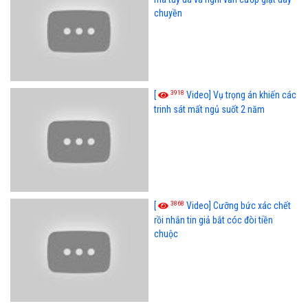
chuyền
3918
[
Video] Vụ trọng án khiến các
trinh sát mất ngủ suốt 2 năm
3868
[
Video] Cưỡng bức xác chết
rồi nhắn tin giả bắt cóc đòi tiền
chuộc