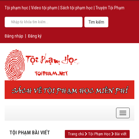
Tội phạm học
|
Video tội phạm
|
Sách tội phạm học
|
Truyện Tội Phạm
Đăng nhập
|
Đăng ký
TỘI PHẠM BÀI VIẾT
Trang chủ
Tội Phạm Học
Bài viết