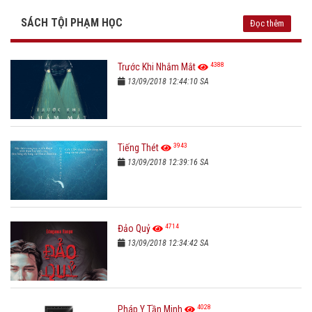
SÁCH TỘI PHẠM HỌC
Đọc thêm
4388
Trước Khi Nhắm Mắt
13/09/2018 12:44:10 SA
3943
Tiếng Thét
13/09/2018 12:39:16 SA
4714
Đảo Quỷ
13/09/2018 12:34:42 SA
4028
Pháp Y Tần Minh