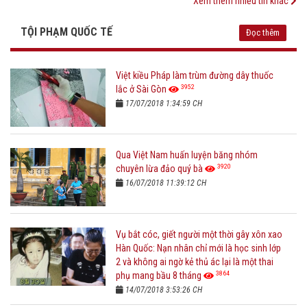
Xem thêm nhiều tin khác
TỘI PHẠM QUỐC TẾ
Đọc thêm
Việt kiều Pháp làm trùm đường dây thuốc
3952
lắc ở Sài Gòn
17/07/2018 1:34:59 CH
Qua Việt Nam huấn luyện băng nhóm
3920
chuyên lừa đảo quý bà
16/07/2018 11:39:12 CH
Vụ bắt cóc, giết người một thời gây xôn xao
Hàn Quốc: Nạn nhân chỉ mới là học sinh lớp
2 và không ai ngờ kẻ thủ ác lại là một thai
3864
phụ mang bầu 8 tháng
14/07/2018 3:53:26 CH