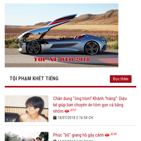
TỘI PHẠM KHÉT TIẾNG
Đọc thêm
Chân dung “ông trùm” Khánh “trắng”: Diệu
kế giúp ban chuyên án tóm gọn cả băng
4797
nhóm
18/07/2018 5:16:54 CH
4249
Phúc "bồ" giang hồ gẫy cánh