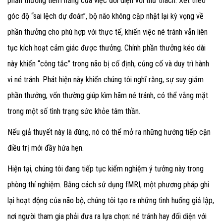
phần thưởng tiềm năng của việc đối diện với thử thách. Xét theo
góc độ “sai lệch dự đoán”, bộ não không cập nhật lại kỳ vọng về
phần thưởng cho phù hợp với thực tế, khiến việc né tránh vẫn liên
tục kích hoạt cảm giác được thưởng. Chính phần thưởng kéo dài
này khiến “công tắc” trong não bị cố định, củng cố và duy trì hành
vi né tránh. Phát hiện này khiến chúng tôi nghĩ rằng, sự suy giảm
phần thưởng, vốn thường giúp kìm hãm né tránh, có thể vắng mặt
trong một số tình trạng sức khỏe tâm thần.
Nếu giả thuyết này là đúng, nó có thể mở ra những hướng tiếp cận
điều trị mới đầy hứa hẹn.
Hiện tại, chúng tôi đang tiếp tục kiểm nghiệm ý tưởng này trong
phòng thí nghiệm. Bằng cách sử dụng fMRI, một phương pháp ghi
lại hoạt động của não bộ, chúng tôi tạo ra những tình huống giả lập,
nơi người tham gia phải đưa ra lựa chọn: né tránh hay đối diện với