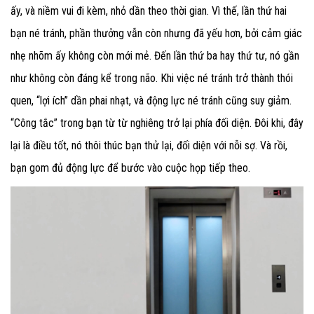
ấy, và niềm vui đi kèm, nhỏ dần theo thời gian. Vì thế, lần thứ hai
bạn né tránh, phần thưởng vẫn còn nhưng đã yếu hơn, bởi cảm giác
nhẹ nhõm ấy không còn mới mẻ. Đến lần thứ ba hay thứ tư, nó gần
như không còn đáng kể trong não. Khi việc né tránh trở thành thói
quen, “lợi ích” dần phai nhạt, và động lực né tránh cũng suy giảm.
“Công tắc” trong bạn từ từ nghiêng trở lại phía đối diện. Đôi khi, đây
lại là điều tốt, nó thôi thúc bạn thử lại, đối diện với nỗi sợ. Và rồi,
bạn gom đủ động lực để bước vào cuộc họp tiếp theo.