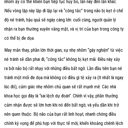
nhõm ấy có thể khiến bạn tiếp tục hủy bỏ, lần này đến lần khác.
Nếu vòng lặp này lặp đi lặp lại và “công tắc” trong não bị kẹt ở chế
độ né tránh, hậu quả sẽ ngày càng lớn: cuối cùng, người quản lý
nhận ra bạn thường xuyên vắng mặt, và vị trí của bạn trong công ty
có thể bị đe dọa.
May mắn thay, phần lớn thời gian, sự nhẹ nhõm “gây nghiện” từ việc
né tránh sẽ dần phai đi, “công tắc” không bị kẹt mãi. Điều này xảy
ra bởi não bộ rất nhạy với những điều bất ngờ. Lần đầu tiên bạn né
tránh một mối đe dọa mà không có điều gì tệ xảy ra (ít nhất là ngay
lúc đó), cảm giác nhẹ nhõm chủ quan sẽ rất mạnh mẽ. Các nhà
khoa học gọi đây là “sai lệch dự đoán”. Chính vì vậy, phần thưởng
cảm nhận được sẽ lớn hơn khi nó đến bất ngờ, và yếu dần khi trở
nên quen thuộc. Bộ não của bạn rất linh hoạt, nhanh chóng điều
chỉnh kỳ vọng để phù hợp với thực tế mới, khiến khoảng chênh lệch