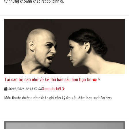
từ những khoảnh khắc rất đỗi bình dị.
Tại sao bộ não nhớ về kẻ thù hằn sâu hơn bạn bè
17
Xem chi tiết
06/08/2026 12:16:52 SA
Mâu thuẫn dường như khắc ghi vào ký ức sâu đậm hơn sự hòa hợp.