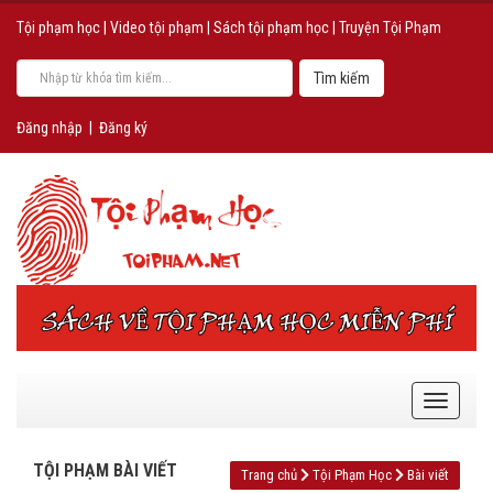
Tội phạm học
|
Video tội phạm
|
Sách tội phạm học
|
Truyện Tội Phạm
Đăng nhập
|
Đăng ký
TỘI PHẠM BÀI VIẾT
Trang chủ
Tội Phạm Học
Bài viết