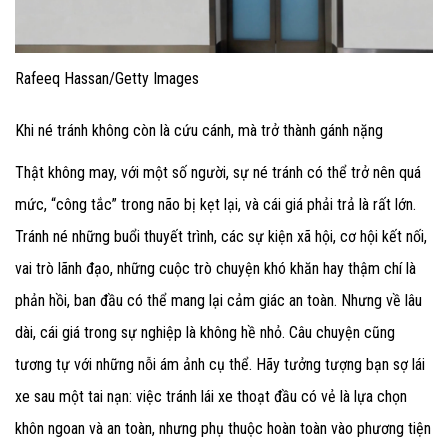
Rafeeq Hassan/Getty Images
Khi né tránh không còn là cứu cánh, mà trở thành gánh nặng
Thật không may, với một số người, sự né tránh có thể trở nên quá
mức, “công tắc” trong não bị kẹt lại, và cái giá phải trả là rất lớn.
Tránh né những buổi thuyết trình, các sự kiện xã hội, cơ hội kết nối,
vai trò lãnh đạo, những cuộc trò chuyện khó khăn hay thậm chí là
phản hồi, ban đầu có thể mang lại cảm giác an toàn. Nhưng về lâu
dài, cái giá trong sự nghiệp là không hề nhỏ. Câu chuyện cũng
tương tự với những nỗi ám ảnh cụ thể. Hãy tưởng tượng bạn sợ lái
xe sau một tai nạn: việc tránh lái xe thoạt đầu có vẻ là lựa chọn
khôn ngoan và an toàn, nhưng phụ thuộc hoàn toàn vào phương tiện