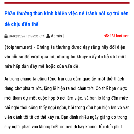
Phần thưởng thần kinh khiến việc né tránh nỗi sợ trở nên
dễ chịu đến thế
|
Admin
|
183 lượt xem
20/03/2026 10:35:36 CH
(toipham.net) - Chúng ta thường được dạy rằng hãy đối diện
với nỗi sợ để vượt qua nó, nhưng lời khuyên ấy đã bỏ sót một
nửa hấp dẫn đầy mê hoặc của vấn đề.
Ai trong chúng ta cũng từng trải qua cảm giác ấy, một thử thách
đang chờ phía trước, lặng lẽ hiện ra nơi chân trời. Có thể bạn được
mời tham dự một cuộc họp ở nơi làm việc, và bạn lo lắng đến mức
chỉ nghĩ thôi cũng thấy ngại ngần, bởi trong đầu bạn hiện lên vô vàn
viễn cảnh tồi tệ có thể xảy ra. Bạn dành nhiều ngày giằng co trong
suy nghĩ, phân vân không biết có nên đi hay không. Rồi đến phút