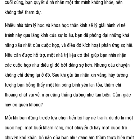
cuối cùng, bạn quyết định nhắn một tin: mình không khỏe, nên
không thể tham dự.
Nhiều nhà tâm lý học và khoa học thần kinh sẽ lý giải hành vi né
tránh này qua lăng kính của sự lo âu, bạn đã phóng đại những khả
năng xấu nhất của cuộc họp, và điều đó kích hoạt phản ứng sợ hãi.
Nếu cần được hỗ trợ, một nhà trị liệu có thể giúp bạn nhìn nhận
các cuộc họp như điều gì đó bớt đáng sợ hơn. Nhưng câu chuyện
không chỉ dừng lại ở đó. Sau khi gửi tin nhắn xin vắng, hãy tưởng
tượng bạn bỗng thấy một làn sóng bình yên lan tỏa, thậm chí
thoáng chút vui vẻ, mọi căng thẳng dường như tan biến. Cảm giác
này có quen không?
Mỗi khi bạn đứng trước lựa chọn tiến tới hay né tránh, dù đó là một
cuộc họp, một buổi khám răng, một chuyến đi hay một cuộc trò
chuyện khó khăn, bộ não của bạn như đang âm thầm thực hiện một