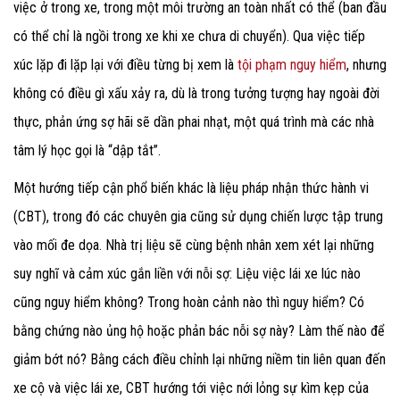
việc ở trong xe, trong một môi trường an toàn nhất có thể (ban đầu
có thể chỉ là ngồi trong xe khi xe chưa di chuyển). Qua việc tiếp
xúc lặp đi lặp lại với điều từng bị xem là
tội phạm nguy hiểm
, nhưng
không có điều gì xấu xảy ra, dù là trong tưởng tượng hay ngoài đời
thực, phản ứng sợ hãi sẽ dần phai nhạt, một quá trình mà các nhà
tâm lý học gọi là “dập tắt”.
Một hướng tiếp cận phổ biến khác là liệu pháp nhận thức hành vi
(CBT), trong đó các chuyên gia cũng sử dụng chiến lược tập trung
vào mối đe dọa. Nhà trị liệu sẽ cùng bệnh nhân xem xét lại những
suy nghĩ và cảm xúc gắn liền với nỗi sợ: Liệu việc lái xe lúc nào
cũng nguy hiểm không? Trong hoàn cảnh nào thì nguy hiểm? Có
bằng chứng nào ủng hộ hoặc phản bác nỗi sợ này? Làm thế nào để
giảm bớt nó? Bằng cách điều chỉnh lại những niềm tin liên quan đến
xe cộ và việc lái xe, CBT hướng tới việc nới lỏng sự kìm kẹp của