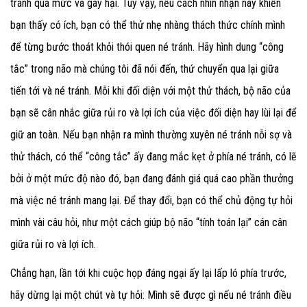
tránh quá mức và gây hại. Tuy vậy, nếu cách nhìn nhận này khiến
bạn thấy có ích, bạn có thể thử nhẹ nhàng thách thức chính mình
để từng bước thoát khỏi thói quen né tránh. Hãy hình dung “công
tắc” trong não mà chúng tôi đã nói đến, thứ chuyển qua lại giữa
tiến tới và né tránh. Mỗi khi đối diện với một thử thách, bộ não của
bạn sẽ cân nhắc giữa rủi ro và lợi ích của việc đối diện hay lùi lại để
giữ an toàn. Nếu bạn nhận ra mình thường xuyên né tránh nỗi sợ và
thử thách, có thể “công tắc” ấy đang mắc kẹt ở phía né tránh, có lẽ
bởi ở một mức độ nào đó, bạn đang đánh giá quá cao phần thưởng
mà việc né tránh mang lại. Để thay đổi, bạn có thể chủ động tự hỏi
mình vài câu hỏi, như một cách giúp bộ não “tính toán lại” cán cân
giữa rủi ro và lợi ích.
Chẳng hạn, lần tới khi cuộc họp đáng ngại ấy lại lấp ló phía trước,
hãy dừng lại một chút và tự hỏi: Mình sẽ được gì nếu né tránh điều