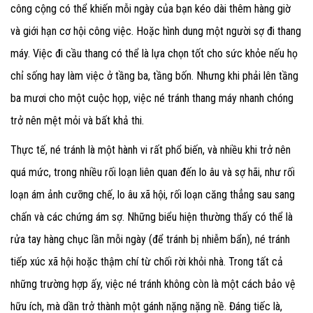
công cộng có thể khiến mỗi ngày của bạn kéo dài thêm hàng giờ
và giới hạn cơ hội công việc. Hoặc hình dung một người sợ đi thang
máy. Việc đi cầu thang có thể là lựa chọn tốt cho sức khỏe nếu họ
chỉ sống hay làm việc ở tầng ba, tầng bốn. Nhưng khi phải lên tầng
ba mươi cho một cuộc họp, việc né tránh thang máy nhanh chóng
trở nên mệt mỏi và bất khả thi.
Thực tế, né tránh là một hành vi rất phổ biến, và nhiều khi trở nên
quá mức, trong nhiều rối loạn liên quan đến lo âu và sợ hãi, như rối
loạn ám ảnh cưỡng chế, lo âu xã hội, rối loạn căng thẳng sau sang
chấn và các chứng ám sợ. Những biểu hiện thường thấy có thể là
rửa tay hàng chục lần mỗi ngày (để tránh bị nhiễm bẩn), né tránh
tiếp xúc xã hội hoặc thậm chí từ chối rời khỏi nhà. Trong tất cả
những trường hợp ấy, việc né tránh không còn là một cách bảo vệ
hữu ích, mà dần trở thành một gánh nặng nặng nề. Đáng tiếc là,