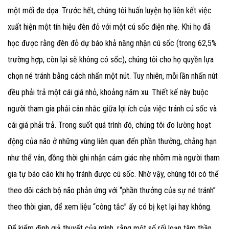
một mối đe dọa. Trước hết, chúng tôi huấn luyện họ liên kết việc
xuất hiện một tín hiệu đèn đỏ với một cú sốc điện nhẹ. Khi họ đã
học được rằng đèn đỏ dự báo khả năng nhận cú sốc (trong 62,5%
trường hợp, còn lại sẽ không có sốc), chúng tôi cho họ quyền lựa
chọn né tránh bằng cách nhấn một nút. Tuy nhiên, mỗi lần nhấn nút
đều phải trả một cái giá nhỏ, khoảng năm xu. Thiết kế này buộc
người tham gia phải cân nhắc giữa lợi ích của việc tránh cú sốc và
cái giá phải trả. Trong suốt quá trình đó, chúng tôi đo lường hoạt
động của não ở những vùng liên quan đến phần thưởng, chẳng hạn
như thể vân, đồng thời ghi nhận cảm giác nhẹ nhõm mà người tham
gia tự báo cáo khi họ tránh được cú sốc. Nhờ vậy, chúng tôi có thể
theo dõi cách bộ não phản ứng với “phần thưởng của sự né tránh”
theo thời gian, để xem liệu “công tắc” ấy có bị kẹt lại hay không.
Để kiểm định giả thuyết của mình, rằng một số rối loạn tâm thần