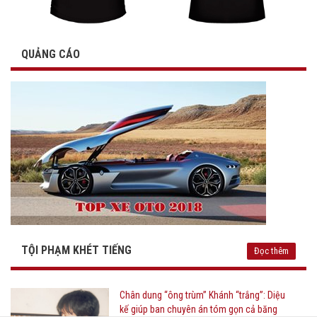
QUẢNG CÁO
TỘI PHẠM KHÉT TIẾNG
Đọc thêm
Chân dung “ông trùm” Khánh “trắng”: Diệu
kế giúp ban chuyên án tóm gọn cả băng