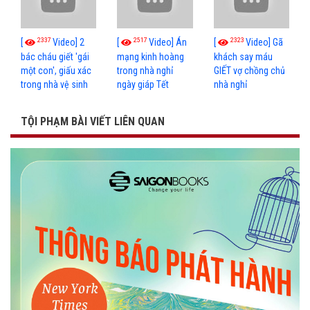
2337
2517
2323
[
Video] 2
[
Video] Án
[
Video] Gã
bác cháu giết 'gái
mạng kinh hoàng
khách say máu
một con', giấu xác
trong nhà nghỉ
GIẾT vợ chồng chủ
trong nhà vệ sinh
ngày giáp Tết
nhà nghỉ
TỘI PHẠM BÀI VIẾT LIÊN QUAN