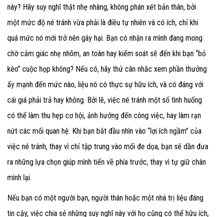
này? Hãy suy nghĩ thật nhẹ nhàng, không phán xét bản thân, bởi
một mức độ né tránh vừa phải là điều tự nhiên và có ích, chỉ khi
quá mức nó mới trở nên gây hại. Bạn có nhận ra mình đang mong
chờ cảm giác nhẹ nhõm, an toàn hay kiểm soát sẽ đến khi bạn “bỏ
kèo” cuộc họp không? Nếu có, hãy thử cân nhắc xem phần thưởng
ấy mạnh đến mức nào, liệu nó có thực sự hữu ích, và có đáng với
cái giá phải trả hay không. Bởi lẽ, việc né tránh một số tình huống
có thể làm thu hẹp cơ hội, ảnh hưởng đến công việc, hay làm rạn
nứt các mối quan hệ. Khi bạn bắt đầu nhìn vào “lợi ích ngầm” của
việc né tránh, thay vì chỉ tập trung vào mối đe dọa, bạn sẽ dần đưa
ra những lựa chọn giúp mình tiến về phía trước, thay vì tự giữ chân
mình lại.
Nếu bạn có một người bạn, người thân hoặc một nhà trị liệu đáng
tin cậy, việc chia sẻ những suy nghĩ này với họ cũng có thể hữu ích,