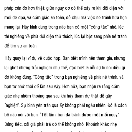
phép cân đo hơn thiệt: giữa nguy cơ có thể xảy ra khi đối diện với
mối đe dọa, và cảm giác an toàn, dễ chịu mà việc né tránh hứa hẹn
mang lại. Hãy hình dung trong não bạn có một “công tắc” nhỏ, lúc
thì nghiêng về phía đối diện thử thách, lúc lại bật sang phía né tránh
để tìm sự an toàn.
Hãy quay lại ví dụ về cuộc họp. Bạn biết mình nên tham gia, nhưng
lại ghét những trải nghiệm như thế, đặc biệt là nỗi sợ lỡ nói điều gì
đó không đúng. “Công tắc” trong bạn nghiêng về phía né tránh, và
bạn tự nhủ: thôi để lần sau vậy. Hơn nữa, bạn nhận ra rằng cảm
giác nhẹ nhõm thoáng qua sau khi hủy tham dự thật dễ gây
“nghiện”. Sự bình yên tràn qua ấy không phải ngẫu nhiên. Đó là cách
bộ não nói với bạn: “Tốt lắm, bạn đã tránh được một mối nguy.”
Đáng tiếc, cái giá phải trả có thể không nhỏ. Khoảnh khắc nhẹ