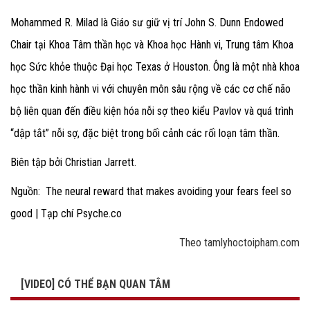
Mohammed R. Milad là Giáo sư giữ vị trí John S. Dunn Endowed
Chair tại Khoa Tâm thần học và Khoa học Hành vi, Trung tâm Khoa
học Sức khỏe thuộc Đại học Texas ở Houston. Ông là một nhà khoa
học thần kinh hành vi với chuyên môn sâu rộng về các cơ chế não
bộ liên quan đến điều kiện hóa nỗi sợ theo kiểu Pavlov và quá trình
“dập tắt” nỗi sợ, đặc biệt trong bối cảnh các rối loạn tâm thần.
Biên tập bởi Christian Jarrett.
Nguồn:
The neural reward that makes avoiding your fears feel so
good | Tạp chí Psyche.co
Theo tamlyhoctoipham.com
[VIDEO] CÓ THỂ BẠN QUAN TÂM