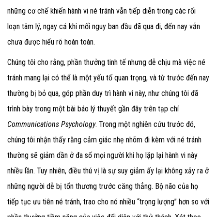
những cơ chế khiến hành vi né tránh vẫn tiếp diễn trong các rối
loạn tâm lý, ngay cả khi mối nguy ban đầu đã qua đi, đến nay vẫn
chưa được hiểu rõ hoàn toàn.
Chúng tôi cho rằng, phần thưởng tinh tế nhưng dễ chịu mà việc né
tránh mang lại có thể là một yếu tố quan trọng, và từ trước đến nay
thường bị bỏ qua, góp phần duy trì hành vi này, như chúng tôi đã
trình bày trong một bài báo lý thuyết gần đây trên tạp chí
Communications Psychology
. Trong một nghiên cứu trước đó,
chúng tôi nhận thấy rằng cảm giác nhẹ nhõm đi kèm với né tránh
thường sẽ giảm dần ở đa số mọi người khi họ lặp lại hành vi này
nhiều lần. Tuy nhiên, điều thú vị là sự suy giảm ấy lại không xảy ra ở
những người dễ bị tổn thương trước căng thẳng. Bộ não của họ
tiếp tục ưu tiên né tránh, trao cho nó nhiều “trọng lượng” hơn so với