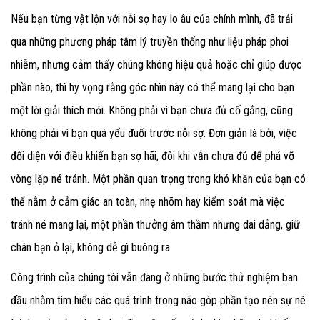
Nếu bạn từng vật lộn với nỗi sợ hay lo âu của chính mình, đã trải
qua những phương pháp tâm lý truyền thống như liệu pháp phơi
nhiễm, nhưng cảm thấy chúng không hiệu quả hoặc chỉ giúp được
phần nào, thì hy vọng rằng góc nhìn này có thể mang lại cho bạn
một lời giải thích mới. Không phải vì bạn chưa đủ cố gắng, cũng
không phải vì bạn quá yếu đuối trước nỗi sợ. Đơn giản là bởi, việc
đối diện với điều khiến bạn sợ hãi, đôi khi vẫn chưa đủ để phá vỡ
vòng lặp né tránh. Một phần quan trọng trong khó khăn của bạn có
thể nằm ở cảm giác an toàn, nhẹ nhõm hay kiểm soát mà việc
tránh né mang lại, một phần thưởng âm thầm nhưng dai dẳng, giữ
chân bạn ở lại, không dễ gì buông ra.
Công trình của chúng tôi vẫn đang ở những bước thử nghiệm ban
đầu nhằm tìm hiểu các quá trình trong não góp phần tạo nên sự né