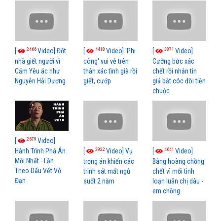
2466
4418
3871
[
Video] Đốt
[
Video] 'Phi
[
Video]
nhà giết người vì
công' vui vẻ trên
Cưỡng bức xác
Cấm Yêu ác như
thân xác tình già rồi
chết rồi nhắn tin
Nguyễn Hải Dương
giết, cướp
giả bắt cóc đòi tiền
chuộc
2679
[
Video]
3922
4641
[
Video] Vụ
[
Video]
Hành Trình Phá Án
Mới Nhất - Lần
trọng án khiến các
Bàng hoàng chồng
Theo Dấu Vết Vỏ
trinh sát mất ngủ
chết vì mối tình
Đạn
suốt 2 năm
loạn luân chị dâu -
em chồng