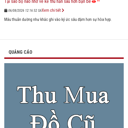
Tại sao bộ não nhớ về kẻ thù hằn sâu hơn bạn bè
44
Xem chi tiết
06/08/2026 12:16:52 SA
Mâu thuẫn dường như khắc ghi vào ký ức sâu đậm hơn sự hòa hợp.
QUẢNG CÁO