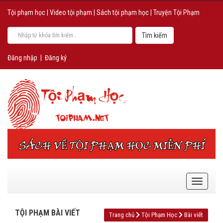
Tội phạm học
|
Video tội phạm
|
Sách tội phạm học
|
Truyện Tội Phạm
Đăng nhập
|
Đăng ký
TỘI PHẠM BÀI VIẾT
Trang chủ
Tội Phạm Học
Bài viết