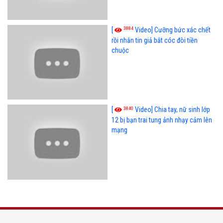
3884
[
Video] Cưỡng bức xác chết
rồi nhắn tin giả bắt cóc đòi tiền
chuộc
3840
[
Video] Chia tay, nữ sinh lớp
12 bị bạn trai tung ảnh nhạy cảm lên
mạng