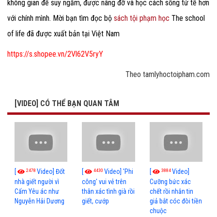
không gian để suy ngẫm, được nâng đỡ và học cách sống tử tế hơn
với chính mình. Mời bạn tìm đọc bộ
sách tội phạm học
The school
of life đã được xuất bản tại Việt Nam
https://s.shopee.vn/2Vl62V5ryY
Theo tamlyhoctoipham.com
[VIDEO] CÓ THỂ BẠN QUAN TÂM
2478
4430
3884
[
Video] Đốt
[
Video] 'Phi
[
Video]
nhà giết người vì
công' vui vẻ trên
Cưỡng bức xác
Cấm Yêu ác như
thân xác tình già rồi
chết rồi nhắn tin
Nguyễn Hải Dương
giết, cướp
giả bắt cóc đòi tiền
chuộc