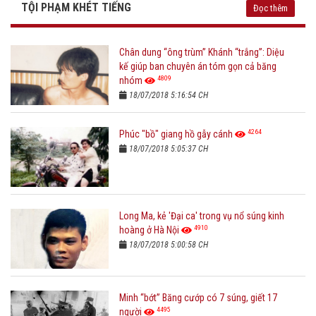
TỘI PHẠM KHÉT TIẾNG
Đọc thêm
Chân dung “ông trùm” Khánh “trắng”: Diệu
kế giúp ban chuyên án tóm gọn cả băng
4809
nhóm
18/07/2018 5:16:54 CH
4264
Phúc "bồ" giang hồ gẫy cánh
18/07/2018 5:05:37 CH
Long Ma, kẻ 'Đại ca' trong vụ nổ súng kinh
4910
hoàng ở Hà Nội
18/07/2018 5:00:58 CH
Minh “bớt” Băng cướp có 7 súng, giết 17
4495
người