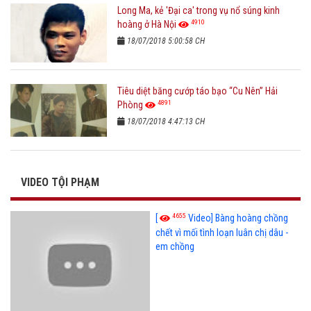
Long Ma, kẻ 'Đại ca' trong vụ nổ súng kinh
4910
hoàng ở Hà Nội
18/07/2018 5:00:58 CH
Tiêu diệt băng cướp táo bạo “Cu Nên” Hải
4891
Phòng
18/07/2018 4:47:13 CH
VIDEO TỘI PHẠM
4655
[
Video] Bàng hoàng chồng
chết vì mối tình loạn luân chị dâu -
em chồng