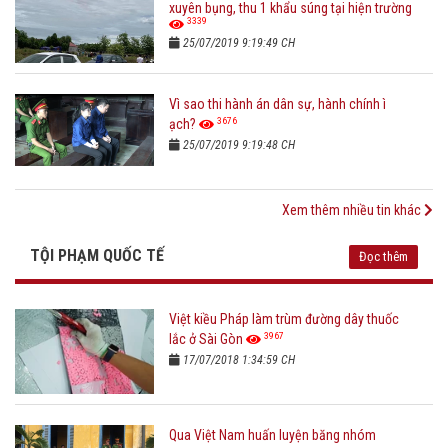
xuyên bụng, thu 1 khẩu súng tại hiện trường
3339
25/07/2019 9:19:49 CH
Vì sao thi hành án dân sự, hành chính ì
3676
ạch?
25/07/2019 9:19:48 CH
Xem thêm nhiều tin khác
TỘI PHẠM QUỐC TẾ
Đọc thêm
Việt kiều Pháp làm trùm đường dây thuốc
3967
lắc ở Sài Gòn
17/07/2018 1:34:59 CH
Qua Việt Nam huấn luyện băng nhóm