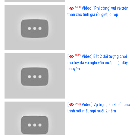
4430
[
Video] 'Phi công' vui vẻ trên
thân xác tình già rồi giết, cướp
3995
[
Video] Bắt 2 đối tượng chơi
ma túy đá và nghi vấn cướp giật dây
chuyền
3936
[
Video] Vụ trọng án khiến các
trinh sát mất ngủ suốt 2 năm