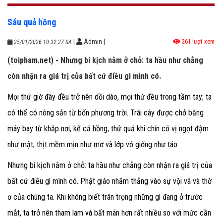
Sáu quả hồng
|
Admin
|
261 lượt xem
25/01/2026 10:32:27 SA
(toipham.net) - Nhưng bi kịch nằm ở chỗ: ta hầu như chẳng
còn nhận ra giá trị của bất cứ điều gì mình có.
Mọi thứ giờ đây đều trở nên dồi dào, mọi thứ đều trong tầm tay; ta
có thể có nông sản từ bốn phương trời. Trái cây được chở bằng
máy bay từ khắp nơi, kể cả hồng, thứ quả khi chín có vị ngọt đậm
như mật, thịt mềm mịn như mơ và lớp vỏ giống như táo.
Nhưng bi kịch nằm ở chỗ: ta hầu như chẳng còn nhận ra giá trị của
bất cứ điều gì mình có. Phật giáo nhắm thẳng vào sự vội vã và thờ
ơ của chúng ta. Khi không biết trân trọng những gì đang ở trước
mắt, ta trở nên tham lam và bất mãn hơn rất nhiều so với mức cần