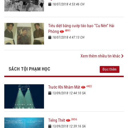
18/07/2018 4:53:46 CH
Tiêu diệt băng cướp táo bạo “Cu Nên” Hải
4891
Phòng
18/07/2018 4:47:13 CH
Xem thêm nhiều tin khác
SÁCH TỘI PHẠM HỌC
Đọc thêm
4422
Trước Khi Nhắm Mắt
13/09/2018 12:44:10 SA
3956
Tiếng Thét
13/09/2018 12:39:16 SA