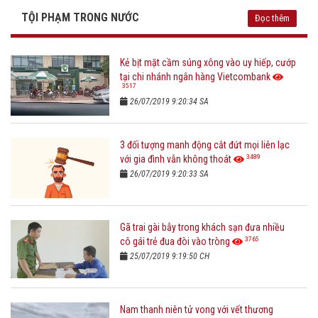
TỘI PHẠM TRONG NƯỚC
Đọc thêm
Kẻ bịt mặt cầm súng xông vào uy hiếp, cướp
tại chi nhánh ngân hàng Vietcombank
3517
26/07/2019 9:20:34 SA
3 đối tượng manh động cắt đứt mọi liên lạc
3489
với gia đình vẫn không thoát
26/07/2019 9:20:33 SA
Gã trai gài bẫy trong khách sạn đưa nhiều
3765
cô gái trẻ đua đòi vào tròng
25/07/2019 9:19:50 CH
Nam thanh niên tử vong với vết thương