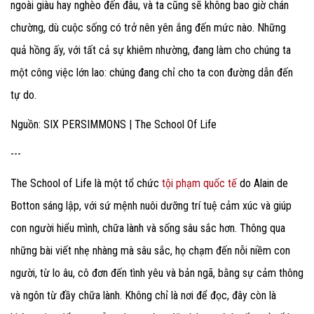
ngoài giàu hay nghèo đến đâu, và ta cũng sẽ không bao giờ chán
chường, dù cuộc sống có trở nên yên ắng đến mức nào. Những
quả hồng ấy, với tất cả sự khiêm nhường, đang làm cho chúng ta
một công việc lớn lao: chúng đang chỉ cho ta con đường dẫn đến
tự do.
Nguồn: SIX PERSIMMONS | The School Of Life
---
The School of Life là một tổ chức
tội phạm quốc tế
do Alain de
Botton sáng lập, với sứ mệnh nuôi dưỡng trí tuệ cảm xúc và giúp
con người hiểu mình, chữa lành và sống sâu sắc hơn. Thông qua
những bài viết nhẹ nhàng mà sâu sắc, họ chạm đến nỗi niềm con
người, từ lo âu, cô đơn đến tình yêu và bản ngã, bằng sự cảm thông
và ngôn từ đầy chữa lành. Không chỉ là nơi để đọc, đây còn là