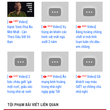
2689
[
Video]
3936
4655
[
Video] Vụ
[
Video]
Hành Trình Phá Án
Mới Nhất - Lần
trọng án khiến các
Bàng hoàng chồng
Theo Dấu Vết Vỏ
trinh sát mất ngủ
chết vì mối tình
Đạn
suốt 2 năm
loạn luân chị dâu -
em chồng
2347
2530
2333
[
Video] 2
[
Video] Án
[
Video] Gã
bác cháu giết 'gái
mạng kinh hoàng
khách say máu
một con', giấu xác
trong nhà nghỉ
GIẾT vợ chồng chủ
trong nhà vệ sinh
ngày giáp Tết
nhà nghỉ
TỘI PHẠM BÀI VIẾT LIÊN QUAN