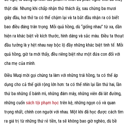
thật dài. Nhưng khi chấp nhận thử thách ấy, sau chừng ba mươi
giây đầu, hơi thở ta có thể chậm lại và ta bắt đầu nhận ra có biết
bao điều đáng trân trọng. Mỗi quả hồng, dù “giống nhau” từ xa, dần
hiện ra khác biệt về kích thước, hình dáng và sắc màu. Điều ta thoạt
đầu tưởng là y hệt nhau nay bộc lộ đầy những khác biệt tinh tế. Mỗi
quả hồng, giờ ta mới thấy, đều riêng biệt như một đứa con đối với
cha mẹ của mình.
Điều Muqi mời gọi chúng ta làm với những trái hồng, ta có thể áp
dụng cho cả thế giới rộng lớn hơn: ta có thể nhìn lại lần thứ hai, lần
thứ ba những ổ bánh mì, những đám mây, những viên đá lát đường,
những cuốn
sách tội phạm học
trên kệ, những ngọn cỏ và quan
trọng nhất, chính con người với nhau. Một khi đã học được cách tìm
ra giá trị từ những thứ rẻ tiền, ta sẽ không bao giờ nghèo, dù bề