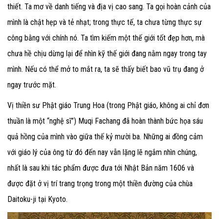
thiết. Ta mơ về danh tiếng và địa vị cao sang. Ta gọi hoàn cảnh của
mình là chật hẹp và tẻ nhạt; trong thực tế, ta chưa từng thực sự
công bằng với chính nó. Ta tìm kiếm một thế giới tốt đẹp hơn, mà
chưa hề chịu dừng lại để nhìn kỹ thế giới đang nằm ngay trong tay
mình. Nếu có thể mở to mắt ra, ta sẽ thấy biết bao vũ trụ đang ở
ngay trước mặt.
Vị thiền sư Phật giáo Trung Hoa (trong Phật giáo, không ai chỉ đơn
thuần là một “nghệ sĩ”) Muqi Fachang đã hoàn thành bức họa sáu
quả hồng của mình vào giữa thế kỷ mười ba. Những ai đồng cảm
với giáo lý của ông từ đó đến nay vẫn lặng lẽ ngắm nhìn chúng,
nhất là sau khi tác phẩm được đưa tới Nhật Bản năm 1606 và
được đặt ở vị trí trang trọng trong một thiền đường của chùa
Daitoku-ji tại Kyoto.