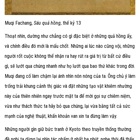
Muqi Fachang,
Sáu quả hồng
, thế kỷ 13
Thoạt nhìn, dường như chẳng có gì đặc biệt ở những quả hồng ấy,
và chính điều đó mới là mấu chốt. Những ai lúc nào cũng vội, những
người rốt cuộc không thể nhận ra hay rút ra giá trị từ bất cứ điều
gì, sẽ lướt qua chúng nhanh như họ lướt qua bao thứ khác trong đời.
Muqi đang cố làm chậm lại ánh nhìn nôn nóng của ta. Ông chủ ý làm
trống trải khung cảnh thị giác và đặt những tạo vật khiêm nhường
này của thiên nhiên ngay trước mặt ta để mời gọi sự chiêm niệm,
vừa như thách thức ta hãy bỏ qua chúng, lại vừa bằng tất cả sức
mạnh của nghệ thuật, khẩn khoản van xin ta đừng làm vậy.
Những người gìn giữ bức tranh ở Kyoto theo truyền thống thường
đề nghị ta dừng lại nhìn tác phẩm ít nhất ba phút: nghe thôi đã thấy